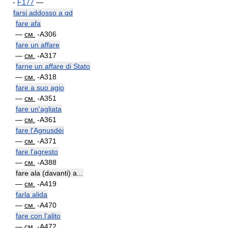
-
F177
—
farsi addosso a qd
fare afa
—
см.
-A306
fare un affare
—
см.
-A317
farne un affare di Stato
—
см.
-A318
fare a suo agio
—
см.
-A351
fare un'agliata
—
см.
-A361
fare l'Agnusdèi
—
см.
-A371
fare l'agresto
—
см.
-A388
fare ala (davanti) a...
—
см.
-A419
farla alida
—
см.
-A470
fare con l'alito
—
см.
-A472