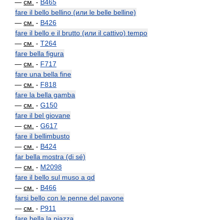
—
см.
-
B465
fare il bello bellino (или le belle belline)
—
см.
-
B426
fare il bello e il brutto (или il cattivo) tempo
—
см.
-
T264
fare bella figura
—
см.
-
F717
fare una bella fine
—
см.
-
F818
fare la bella gamba
—
см.
-
G150
fare il bel giovane
—
см.
-
G617
fare il bellimbusto
—
см.
-
B424
far bella mostra (di sé)
—
см.
-
M2098
fare il bello sul muso a qd
—
см.
-
B466
farsi bello con le penne del pavone
—
см.
-
P911
fare bella la piazza