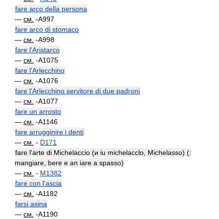
fare arco della persona
—
см.
-A997
fare arco di stomaco
—
см.
-A998
fare l'Aristarco
—
см.
-A1075
fare l'Arlecchino
—
см.
-A1076
fare l'Arlecchino servitore di due padroni
—
см.
-A1077
fare un arrosto
—
см.
-A1146
fare arrugginire i denti
—
см.
-
D171
fare l'arte di Michelaccio (и iu michelacclo, Michelasso) (:
mangiare, bere e an iare a spasso)
—
см.
-
M1382
fare con l'ascia
—
см.
-A1182
farsi asina
—
см.
-A1190