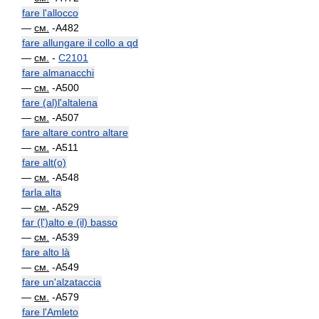
fare l'allocco
—
см.
-A482
fare allungare il collo a qd
—
см.
-
C2101
fare almanacchi
—
см.
-A500
fare (al)l'altalena
—
см.
-A507
fare altare contro altare
—
см.
-A511
fare alt(o)
—
см.
-A548
farla alta
—
см.
-A529
far (l')alto e (il) basso
—
см.
-A539
fare alto là
—
см.
-A549
fare un'alzataccia
—
см.
-A579
fare l'Amleto