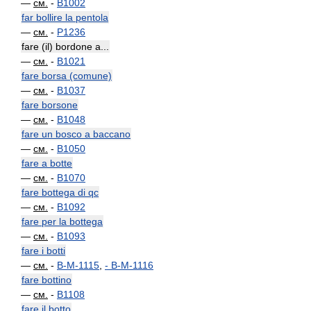
—
см.
-
B1002
far bollire la pentola
—
см.
-
P1236
fare (il) bordone a...
—
см.
-
B1021
fare borsa (comune)
—
см.
-
B1037
fare borsone
—
см.
-
B1048
fare un bosco a baccano
—
см.
-
B1050
fare a botte
—
см.
-
B1070
fare bottega di qc
—
см.
-
B1092
fare per la bottega
—
см.
-
B1093
fare i botti
—
см.
-
B-M-1115
,
-
B-M-1116
fare bottino
—
см.
-
B1108
fare il botto