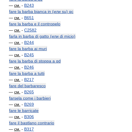
—
см.
-
B243
fare la barba bianca in (или su) qc
—
см.
-
B651
fare la barba e il contropelo
—
см.
-
C2582
farla in barba di gatto (или di micio)
—
см.
-
B244
fare la barba ai muri
—
см.
-
B245
fare la barba di stoppa a qd
—
см.
-
B246
fare la barba a tutti
—
см.
-
B217
fare del barbaresco
—
см.
-
B265
farsela come i barbieri
—
см.
-
B269
fare le barricate
—
см.
-
B306
fare il bastlano contrario
—
см.
-
B317