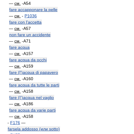
—
см.
-A54
fare accapponare la pelle
—
см.
-
P1036
fare con l'accetta
—
см.
-A57
non fare un accidente
—
см.
-A71
fare acqua
—
см.
-A157
fare acqua da occhi
—
см.
-A159
fare (l')acqua di papavero
—
см.
-A160
fare acqua da tutte le parti
—
см.
-A158
fare (I')acqua nel vaglio
—
см.
-A186
fare acqua da varie parti
—
см.
-A158
-
F176
—
farsela addosso (или sotto)