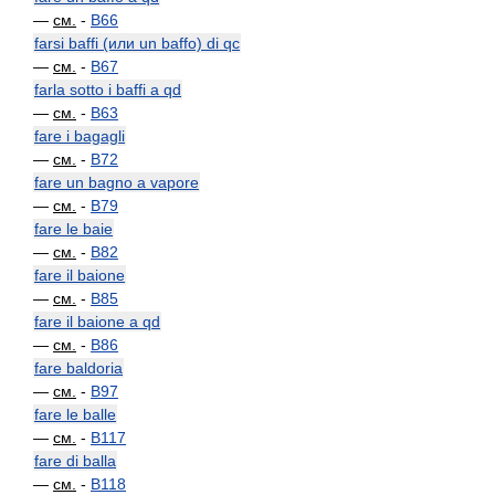
—
см.
-
B66
farsi baffi (или un baffo) di qc
—
см.
-
B67
farla sotto i baffi a qd
—
см.
-
B63
fare i bagagli
—
см.
-
B72
fare un bagno a vapore
—
см.
-
B79
fare le baie
—
см.
-
B82
fare il baione
—
см.
-
B85
fare il baione a qd
—
см.
-
B86
fare baldoria
—
см.
-
B97
fare le balle
—
см.
-
B117
fare di balla
—
см.
-
B118