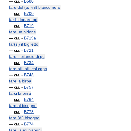
—
см.
-
B680
fare del (или il) bianco nero
—
см.
-
B700
far bidonare qd
—
см.
-
B719
fare un bidone
—
см.
-
B719a
far(si) il biglietto
—
см.
-
B721
fare il bilancio di qc
—
см.
-
B734
fare billi billi col capo
—
см.
-
B748
fare la birba
—
см.
-
B757
farci la birra
—
см.
-
B764
fare al bisogno
—
см.
-
B773
fare (di) bisogno
—
см.
-
B774
fare i suoi bisogni