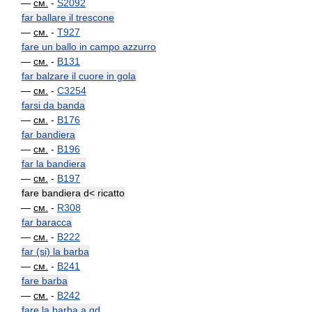
—
см.
-
S2092
far ballare il trescone
—
см.
-
T927
fare un ballo in campo azzurro
—
см.
-
B131
far balzare il cuore in gola
—
см.
-
C3254
farsi da banda
—
см.
-
B176
far bandiera
—
см.
-
B196
far la bandiera
—
см.
-
B197
fare bandiera d< ricatto
—
см.
-
R308
far baracca
—
см.
-
B222
far (si) la barba
—
см.
-
B241
fare barba
—
см.
-
B242
fare la barba a qd