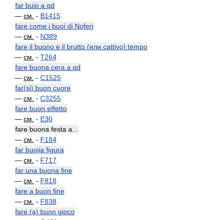
far buio a qd
—
см.
-
B1415
fare come i buoi di Noferi
—
см.
-
N389
fare il buono e il brutto (или cattivo) tempo
—
см.
-
T264
fare buona cera a qd
—
см.
-
C1525
far(si) buon cuore
—
см.
-
C3255
fare buon effetto
—
см.
-
E30
fare buona festa a...
—
см.
-
F184
far buojia figura
—
см.
-
F717
far una buona fine
—
см.
-
F818
fare a buon fine
—
см.
-
F838
fare (a) buon gioco