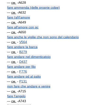
—
см.
-A628
fare ammenda (delle proprie colpe)
—
см.
-A632
fare (al)l'amore
—
см.
-A649
fare all'amore con qc
—
см.
-A650
fare anche le vigilie che non sono del calendario
—
см.
-
V564
fare andare la barca
—
см.
-
B279
fare andare nel dimenticatoio
—
см.
-
D437
fare andare per filo
—
см.
-
F776
fare andare qd al palio
—
см.
-
P131
non fare che andare e venire
—
см.
-A715
fare l'angelo
—
см.
-A743