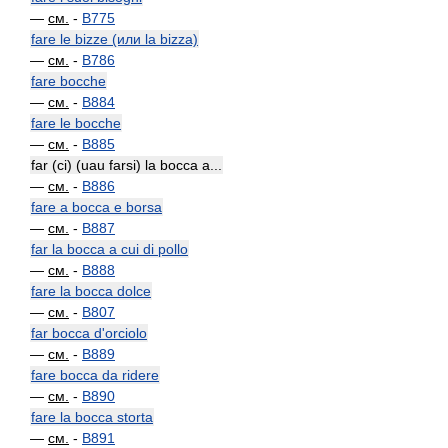
—
см.
-
B775
fare le bizze (или la bizza)
—
см.
-
B786
fare bocche
—
см.
-
B884
fare le bocche
—
см.
-
B885
far (ci) (uau farsi) la bocca a...
—
см.
-
B886
fare a bocca e borsa
—
см.
-
B887
far la bocca a cui di pollo
—
см.
-
B888
fare la bocca dolce
—
см.
-
B807
far bocca d'orciolo
—
см.
-
B889
fare bocca da ridere
—
см.
-
B890
fare la bocca storta
—
см.
-
B891