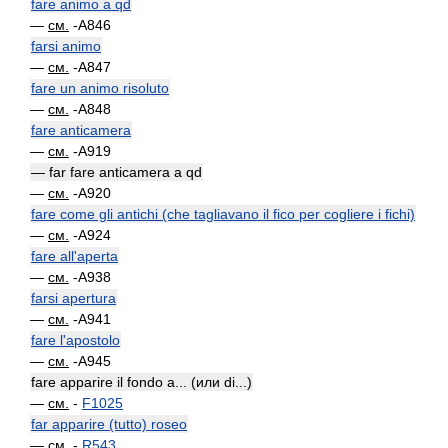
fare animo a qd
—
см.
-A846
farsi animo
—
см.
-A847
fare un animo risoluto
—
см.
-A848
fare anticamera
—
см.
-A919
— far fare anticamera a qd
—
см.
-A920
fare come gli antichi (che tagliavano il fico per cogliere i fichi)
—
см.
-A924
fare all'aperta
—
см.
-A938
farsi apertura
—
см.
-A941
fare l'apostolo
—
см.
-A945
fare apparire il fondo a... (или di...)
—
см.
-
F1025
far apparire (tutto) roseo
—
см.
-
R543