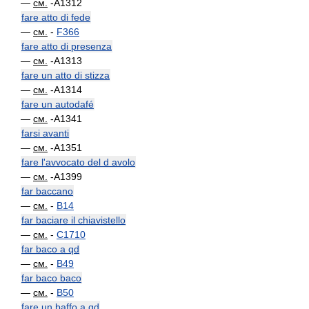
—
см.
-A1312
fare atto di fede
—
см.
-
F366
fare atto di presenza
—
см.
-A1313
fare un atto di stizza
—
см.
-A1314
fare un autodafé
—
см.
-A1341
farsi avanti
—
см.
-A1351
fare l'avvocato del d avolo
—
см.
-A1399
far baccano
—
см.
-
B14
far baciare il chiavistello
—
см.
-
C1710
far baco a qd
—
см.
-
B49
far baco baco
—
см.
-
B50
fare un baffo a qd