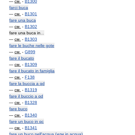
—
см.
-
B1300
farci buca
—
см.
-
B1301
fare una buca
—
см.
-
B1302
fare una buca in...
—
см.
-
B1303
fare le buche nelle gote
—
см.
-
G899
fare il bucato
—
см.
-
B1309
fare il bucato in famiglia
—
см.
-
F138
fare la buccia a qd
—
см.
-
B1319
fare il buccio a qd
—
см.
-
B1328
fare buco
—
см.
-
B1340
fare un buco in qc
—
см.
-
B1341
fare un buco nell'acqua (или in acqua)