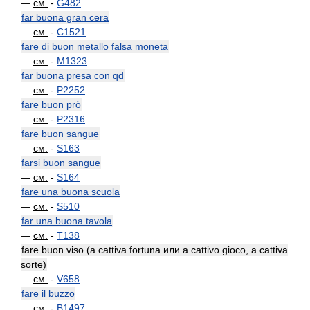
—
см.
-
G482
far buona gran cera
—
см.
-
C1521
fare di buon metallo falsa moneta
—
см.
-
M1323
far buona presa con qd
—
см.
-
P2252
fare buon prò
—
см.
-
P2316
fare buon sangue
—
см.
-
S163
farsi buon sangue
—
см.
-
S164
fare una buona scuola
—
см.
-
S510
far una buona tavola
—
см.
-
T138
fare buon viso (a cattiva fortuna или a cattivo gioco, a cattiva
sorte)
—
см.
-
V658
fare il buzzo
—
см.
-
B1497