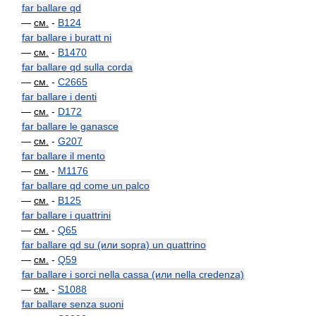
far ballare qd
—
см.
-
B124
far ballare i buratt ni
—
см.
-
B1470
far ballare qd sulla corda
—
см.
-
C2665
far ballare i denti
—
см.
-
D172
far ballare le ganasce
—
см.
-
G207
far ballare il mento
—
см.
-
M1176
far ballare qd come un palco
—
см.
-
B125
far ballare i quattrini
—
см.
-
Q65
far ballare qd su (или sopra) un quattrino
—
см.
-
Q59
far ballare i sorci nella cassa (или nella credenza)
—
см.
-
S1088
far ballare senza suoni