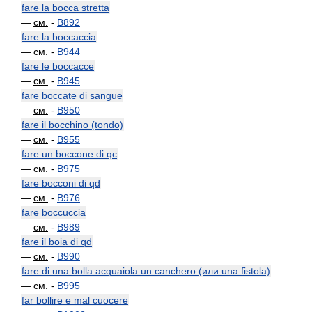
fare la bocca stretta
—
см.
-
B892
fare la boccaccia
—
см.
-
B944
fare le boccacce
—
см.
-
B945
fare boccate di sangue
—
см.
-
B950
fare il bocchino (tondo)
—
см.
-
B955
fare un boccone di qc
—
см.
-
B975
fare bocconi di qd
—
см.
-
B976
fare boccuccia
—
см.
-
B989
fare il boia di qd
—
см.
-
B990
fare di una bolla acquaiola un canchero (или una fistola)
—
см.
-
B995
far bollire e mal cuocere