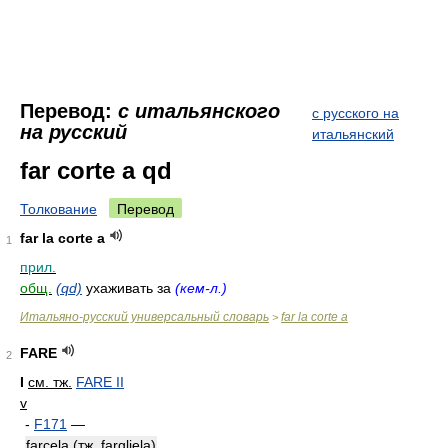
Перевод:
с итальянского
с русского на
на русский
итальянский
far corte a qd
Толкование
Перевод
far la corte a
1
прил.
общ.
(qd)
ухаживать за
(кем-л.)
Итальяно-русский универсальный словарь
far la corte a
>
FARE
2
I
см. тж.
FARE II
v
-
F171
—
farcela (тж. fargliela)