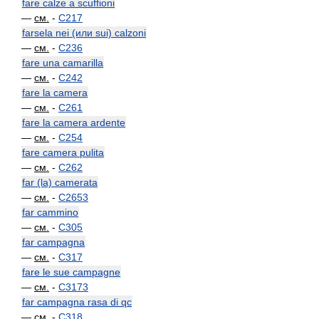
fare calze a scuffioni
—
см.
-
C217
farsela nei (или sui) calzoni
—
см.
-
C236
fare una camarilla
—
см.
-
C242
fare la camera
—
см.
-
C261
fare la camera ardente
—
см.
-
C254
fare camera pulita
—
см.
-
C262
far (la) camerata
—
см.
-
C2653
far cammino
—
см.
-
C305
far campagna
—
см.
-
C317
fare le sue campagne
—
см.
-
C3173
far campagna rasa di qc
—
см.
-
C318