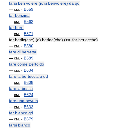
farsi ben volere (или benvolere) da qd
—
см.
-
B559
far benzina
—
см.
-
B562
far bere
—
см.
-
B571
far berlic(che) (e) berloc(che) (тж. far berlocche)
—
см.
-
B580
fare di berretta
—
см.
-
B589
fare come Bertoldo
—
см.
-
B604
fare la bertuccia a qd
—
см.
-
B608
fare la bestia
—
см.
-
B624
fare una bevuta
—
см.
-
B633
far bianco qd
—
см.
-
B679
farsi bianco