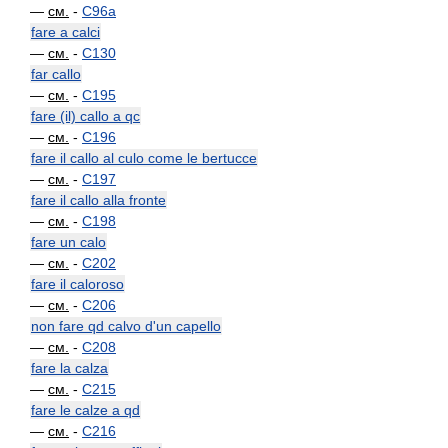
—
см.
-
C96a
fare a calci
—
см.
-
C130
far callo
—
см.
-
C195
fare (il) callo a qc
—
см.
-
C196
fare il callo al culo come le bertucce
—
см.
-
C197
fare il callo alla fronte
—
см.
-
C198
fare un calo
—
см.
-
C202
fare il caloroso
—
см.
-
C206
non fare qd calvo d'un capello
—
см.
-
C208
fare la calza
—
см.
-
C215
fare le calze a qd
—
см.
-
C216