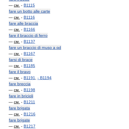
—
см.
-
B1115
fare un botto alle carte
—
см.
-
B1116
fare alle braccia
—
см.
-
B1166
fare il braccio di ferro
—
см.
-
B1137
fare un braccio di muso a qd
—
см.
-
B1167
farsi di brace
—
см.
-
B1185
fare il bravo
—
см.
-
B1191
,
-
B1194
fare breccia
—
см.
-
B1198
fare in bricioli
—
см.
-
B1211
fare brigata
—
см.
-
B1216
fare brigate
—
см.
-
B1217