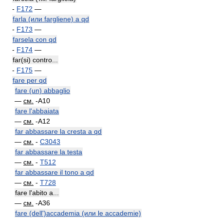
-
F172
—
farla (или fargliene) a qd
-
F173
—
farsela con qd
-
F174
—
far(si) contro...
-
F175
—
fare per qd
fare (un) abbaglio
—
см.
-A10
fare l'abbaiata
—
см.
-A12
far abbassare la cresta a qd
—
см.
-
C3043
far abbassare la testa
—
см.
-
T512
far abbassare il tono a qd
—
см.
-
T728
fare l'abito a...
—
см.
-A36
fare (dell')accademia (или le accademie)