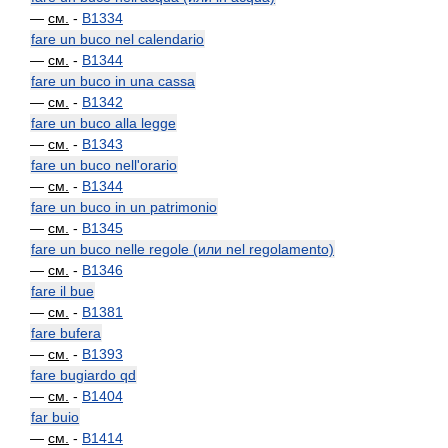
—
см.
-
B1334
fare un buco nel calendario
—
см.
-
B1344
fare un buco in una cassa
—
см.
-
B1342
fare un buco alla legge
—
см.
-
B1343
fare un buco nell'orario
—
см.
-
B1344
fare un buco in un patrimonio
—
см.
-
B1345
fare un buco nelle regole (или nel regolamento)
—
см.
-
B1346
fare il bue
—
см.
-
B1381
fare bufera
—
см.
-
B1393
fare bugiardo qd
—
см.
-
B1404
far buio
—
см.
-
B1414