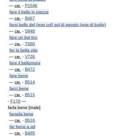
—
см.
-
P1546
fare il bello in piazza
—
см.
-
B467
farsi bello del (или col) sol di agosto (или di luglio)
—
см.
-
S948
fare un bel tiro
—
см.
-
T680
far la bella vita
—
см.
-
V726
fare il bellumore
—
см.
-
B472
fare bene
—
см.
-
B514
farci bene
—
см.
-
B515
-
F178
—
farla bene [male]
farsela bene
—
см.
-
B516
far bene a qd
—
см.
-
B485