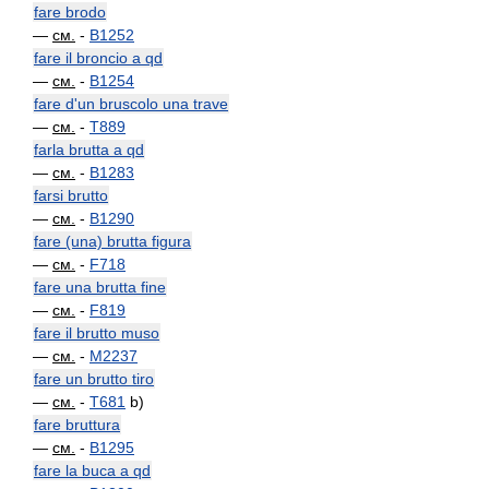
fare brodo
—
см.
-
B1252
fare il broncio a qd
—
см.
-
B1254
fare d'un bruscolo una trave
—
см.
-
T889
farla brutta a qd
—
см.
-
B1283
farsi brutto
—
см.
-
B1290
fare (una) brutta figura
—
см.
-
F718
fare una brutta fine
—
см.
-
F819
fare il brutto muso
—
см.
-
M2237
fare un brutto tiro
—
см.
-
T681
b)
fare bruttura
—
см.
-
B1295
fare la buca a qd