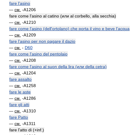
fare l'asino
—
см.
-A1206
fare come l'asino al catino (или al corbello, alla secchia)
—
см.
-A1210
fare come l'asino (dell'ortolano) che porta il vino e beve l'acqua
—
см.
-A1209
fare l'asino per non pagare il dazio
—
см.
-
D60
fare come l'asino del pentolaio
—
см.
-A1208
fare come l'asino al suon della lira (или della cetra)
—
см.
-A1204
fare assalto
—
см.
-A1258
fare le aste
—
см.
-A1286
fare gli atti
—
см.
-A1310
fare Patto
—
см.
-A1311
fare l'atto di (+inf.)