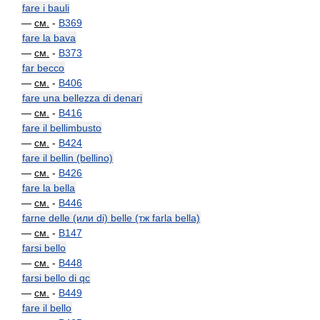
fare i bauli
—
см.
-
B369
fare la bava
—
см.
-
B373
far becco
—
см.
-
B406
fare una bellezza di denari
—
см.
-
B416
fare il bellimbusto
—
см.
-
B424
fare il bellin (bellino)
—
см.
-
B426
fare la bella
—
см.
-
B446
farne delle (или di) belle (тж farla bella)
—
см.
-
B147
farsi bello
—
см.
-
B448
farsi bello di qc
—
см.
-
B449
fare il bello