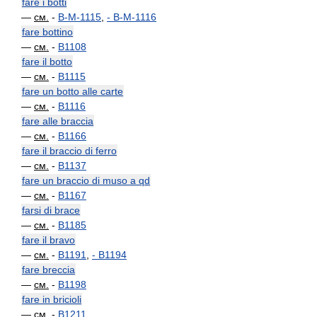
fare i botti
—
см.
-
B-M-1115
,
-
B-M-1116
fare bottino
—
см.
-
B1108
fare il botto
—
см.
-
B1115
fare un botto alle carte
—
см.
-
B1116
fare alle braccia
—
см.
-
B1166
fare il braccio di ferro
—
см.
-
B1137
fare un braccio di muso a qd
—
см.
-
B1167
farsi di brace
—
см.
-
B1185
fare il bravo
—
см.
-
B1191
,
-
B1194
fare breccia
—
см.
-
B1198
fare in bricioli
—
см.
-
B1211