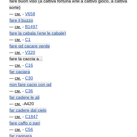
fare buon viso (a cattiva fortuna или a cattivo gioco, a cattiva
sorte)
—
см.
-
V658
fare il buzzo
—
см.
-
B1497
fare la cabala (или le cabale)
—
см.
-
C1
fare qd cacare verde
—
см.
-
V320
fare la caccia a...
—
см.
-
C16
far caciara
—
см.
-
C30
non fare cacio con qd
—
см.
-
C36
far cadere le ali
—
см.
-A420
far cadere dal cielo
—
см.
-
C1847
fare caffo o pari
—
см.
-
C56
far cagnara