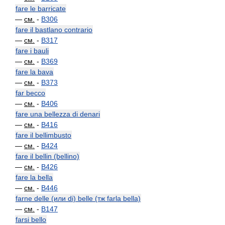
fare le barricate
—
см.
-
B306
fare il bastlano contrario
—
см.
-
B317
fare i bauli
—
см.
-
B369
fare la bava
—
см.
-
B373
far becco
—
см.
-
B406
fare una bellezza di denari
—
см.
-
B416
fare il bellimbusto
—
см.
-
B424
fare il bellin (bellino)
—
см.
-
B426
fare la bella
—
см.
-
B446
farne delle (или di) belle (тж farla bella)
—
см.
-
B147
farsi bello