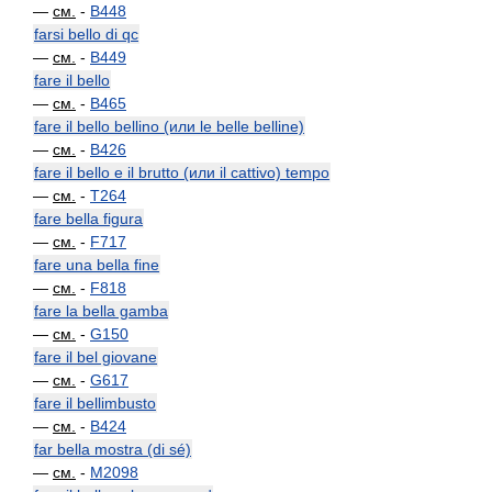
—
см.
-
B448
farsi bello di qc
—
см.
-
B449
fare il bello
—
см.
-
B465
fare il bello bellino (или le belle belline)
—
см.
-
B426
fare il bello e il brutto (или il cattivo) tempo
—
см.
-
T264
fare bella figura
—
см.
-
F717
fare una bella fine
—
см.
-
F818
fare la bella gamba
—
см.
-
G150
fare il bel giovane
—
см.
-
G617
fare il bellimbusto
—
см.
-
B424
far bella mostra (di sé)
—
см.
-
M2098