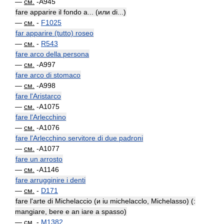
—
см.
-A945
fare apparire il fondo a... (или di...)
—
см.
-
F1025
far apparire (tutto) roseo
—
см.
-
R543
fare arco della persona
—
см.
-A997
fare arco di stomaco
—
см.
-A998
fare l'Aristarco
—
см.
-A1075
fare l'Arlecchino
—
см.
-A1076
fare l'Arlecchino servitore di due padroni
—
см.
-A1077
fare un arrosto
—
см.
-A1146
fare arrugginire i denti
—
см.
-
D171
fare l'arte di Michelaccio (и iu michelacclo, Michelasso) (:
mangiare, bere e an iare a spasso)
—
см.
-
M1382