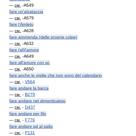
—
см.
-A549
fare un'alzataccia
—
см.
-A579
fare l'Amleto
—
см.
-A628
fare ammenda (delle proprie colpe)
—
см.
-A632
fare (al)l'amore
—
см.
-A649
fare all'amore con qc
—
см.
-A650
fare anche le vigilie che non sono del calendario
—
см.
-
V564
fare andare la barca
—
см.
-
B279
fare andare nel dimenticatoio
—
см.
-
D437
fare andare per filo
—
см.
-
F776
fare andare qd al palio
—
см.
-
P131