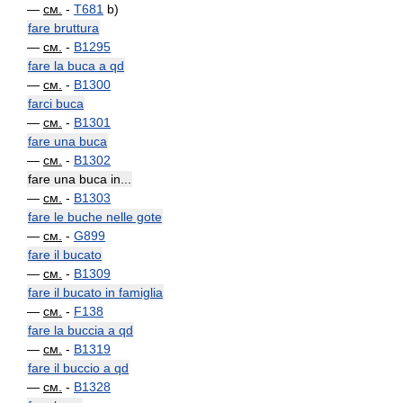
—
см.
-
T681
b)
fare bruttura
—
см.
-
B1295
fare la buca a qd
—
см.
-
B1300
farci buca
—
см.
-
B1301
fare una buca
—
см.
-
B1302
fare una buca in...
—
см.
-
B1303
fare le buche nelle gote
—
см.
-
G899
fare il bucato
—
см.
-
B1309
fare il bucato in famiglia
—
см.
-
F138
fare la buccia a qd
—
см.
-
B1319
fare il buccio a qd
—
см.
-
B1328