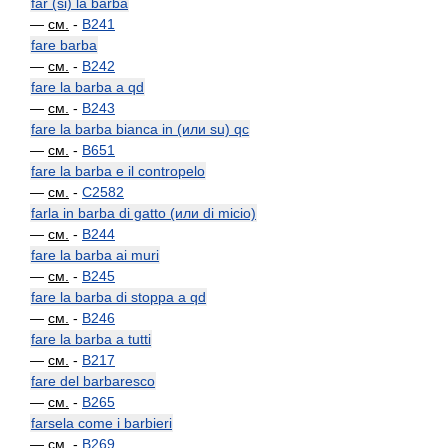
far (si) la barba
—
см.
-
B241
fare barba
—
см.
-
B242
fare la barba a qd
—
см.
-
B243
fare la barba bianca in (или su) qc
—
см.
-
B651
fare la barba e il contropelo
—
см.
-
C2582
farla in barba di gatto (или di micio)
—
см.
-
B244
fare la barba ai muri
—
см.
-
B245
fare la barba di stoppa a qd
—
см.
-
B246
fare la barba a tutti
—
см.
-
B217
fare del barbaresco
—
см.
-
B265
farsela come i barbieri
—
см.
-
B269