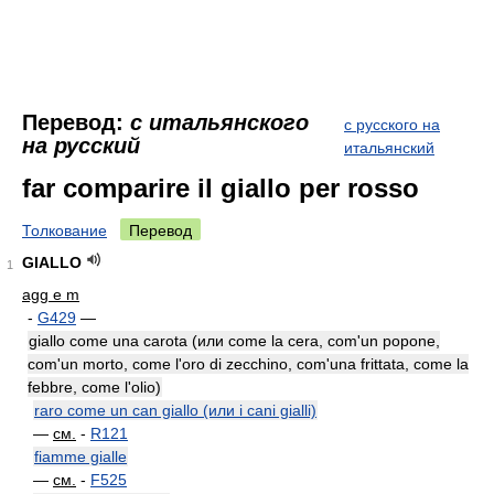
Перевод:
с итальянского
с русского на
на русский
итальянский
far comparire il giallo per rosso
Толкование
Перевод
GIALLO
1
agg e m
-
G429
—
giallo come una carota (или come la cera, com'un popone,
com'un morto, come l'oro di zecchino, com'una frittata, come la
febbre, come l'olio)
raro come un can giallo (или i cani gialli)
—
см.
-
R121
fiamme gialle
—
см.
-
F525