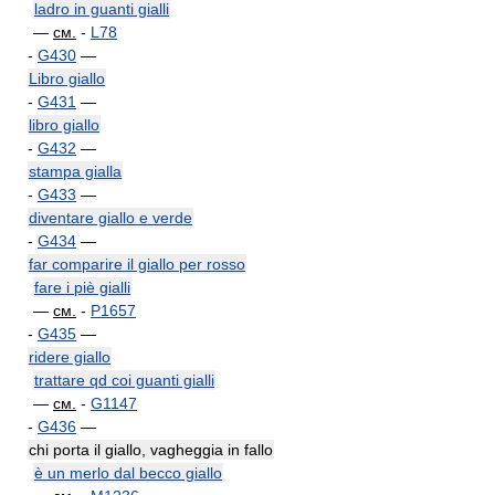
ladro in guanti gialli
—
см.
-
L78
-
G430
—
Libro giallo
-
G431
—
libro giallo
-
G432
—
stampa gialla
-
G433
—
diventare giallo e verde
-
G434
—
far comparire il giallo per rosso
fare i piè gialli
—
см.
-
P1657
-
G435
—
ridere giallo
trattare qd coi guanti gialli
—
см.
-
G1147
-
G436
—
chi porta il giallo, vagheggia in fallo
è un merlo dal becco giallo