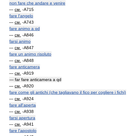
non fare che andare e venire
—
см.
-A715
fare l'angelo
—
см.
-A743
fare animo a qd
—
см.
-A846
farsi animo
—
см.
-A847
fare un animo risoluto
—
см.
-A848
fare anticamera
—
см.
-A919
— far fare anticamera a qd
—
см.
-A920
fare come gli antichi (che tagliavano il fico per cogliere i fichi)
—
см.
-A924
fare all'aperta
—
см.
-A938
farsi apertura
—
см.
-A941
fare l'apostolo