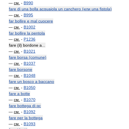
—
см.
-
B990
fare di una bolla acquaiola un canchero (или una fistola)
—
см.
-
B995
far bollire e mal cuocere
—
см.
-
B1002
far bollire la pentola
—
см.
-
P1236
fare (il) bordone a...
—
см.
-
B1021
fare borsa (comune)
—
см.
-
B1037
fare borsone
—
см.
-
B1048
fare un bosco a baccano
—
см.
-
B1050
fare a botte
—
см.
-
B1070
fare bottega di qc
—
см.
-
B1092
fare per la bottega
—
см.
-
B1093