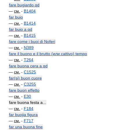
fare bugiardo qd
—
см.
-
B1404
far buio
—
см.
-
B1414
far buio a qd
—
см.
-
B1415
fare come i buoi di Noferi
—
см.
-
N389
fare il buono e il brutto (или cattivo) tempo
—
см.
-
T264
fare buona cera a qd
—
см.
-
C1525
far(si) buon cuore
—
см.
-
C3255
fare buon effetto
—
см.
-
E30
fare buona festa a...
—
см.
-
F184
far buojia figura
—
см.
-
F717
far una buona fine