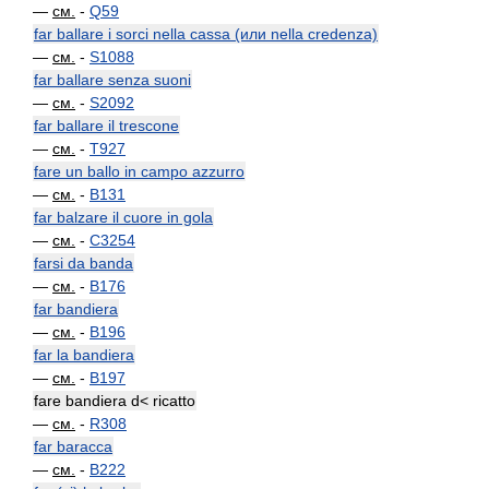
—
см.
-
Q59
far ballare i sorci nella cassa (или nella credenza)
—
см.
-
S1088
far ballare senza suoni
—
см.
-
S2092
far ballare il trescone
—
см.
-
T927
fare un ballo in campo azzurro
—
см.
-
B131
far balzare il cuore in gola
—
см.
-
C3254
farsi da banda
—
см.
-
B176
far bandiera
—
см.
-
B196
far la bandiera
—
см.
-
B197
fare bandiera d< ricatto
—
см.
-
R308
far baracca
—
см.
-
B222