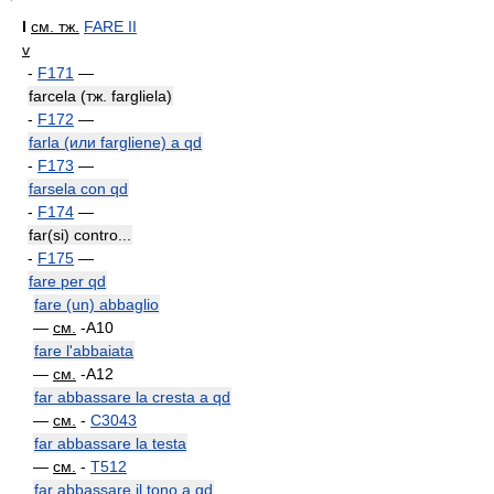
I
см. тж.
FARE II
v
-
F171
—
farcela (тж. fargliela)
-
F172
—
farla (или fargliene) a qd
-
F173
—
farsela con qd
-
F174
—
far(si) contro...
-
F175
—
fare per qd
fare (un) abbaglio
—
см.
-A10
fare l'abbaiata
—
см.
-A12
far abbassare la cresta a qd
—
см.
-
C3043
far abbassare la testa
—
см.
-
T512
far abbassare il tono a qd