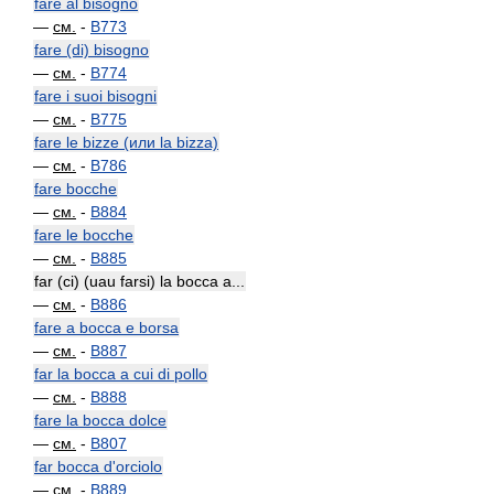
fare al bisogno
—
см.
-
B773
fare (di) bisogno
—
см.
-
B774
fare i suoi bisogni
—
см.
-
B775
fare le bizze (или la bizza)
—
см.
-
B786
fare bocche
—
см.
-
B884
fare le bocche
—
см.
-
B885
far (ci) (uau farsi) la bocca a...
—
см.
-
B886
fare a bocca e borsa
—
см.
-
B887
far la bocca a cui di pollo
—
см.
-
B888
fare la bocca dolce
—
см.
-
B807
far bocca d'orciolo
—
см.
-
B889