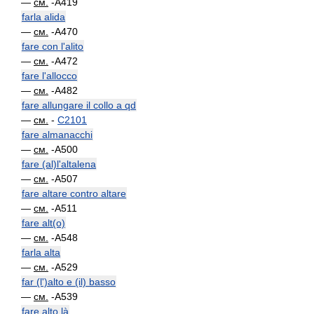
—
см.
-A419
farla alida
—
см.
-A470
fare con l'alito
—
см.
-A472
fare l'allocco
—
см.
-A482
fare allungare il collo a qd
—
см.
-
C2101
fare almanacchi
—
см.
-A500
fare (al)l'altalena
—
см.
-A507
fare altare contro altare
—
см.
-A511
fare alt(o)
—
см.
-A548
farla alta
—
см.
-A529
far (l')alto e (il) basso
—
см.
-A539
fare alto là