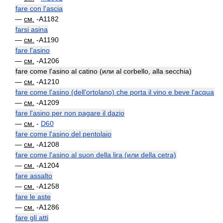
fare con l'ascia
—
см.
-A1182
farsi asina
—
см.
-A1190
fare l'asino
—
см.
-A1206
fare come l'asino al catino (или al corbello, alla secchia)
—
см.
-A1210
fare come l'asino (dell'ortolano) che porta il vino e beve l'acqua
—
см.
-A1209
fare l'asino per non pagare il dazio
—
см.
-
D60
fare come l'asino del pentolaio
—
см.
-A1208
fare come l'asino al suon della lira (или della cetra)
—
см.
-A1204
fare assalto
—
см.
-A1258
fare le aste
—
см.
-A1286
fare gli atti