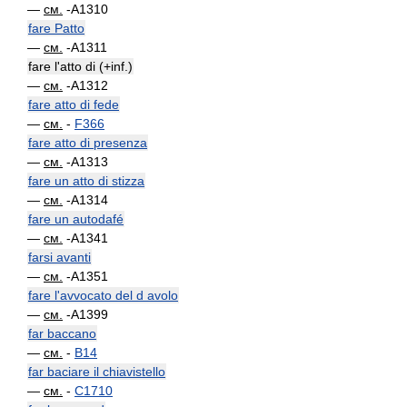
—
см.
-A1310
fare Patto
—
см.
-A1311
fare l'atto di (+inf.)
—
см.
-A1312
fare atto di fede
—
см.
-
F366
fare atto di presenza
—
см.
-A1313
fare un atto di stizza
—
см.
-A1314
fare un autodafé
—
см.
-A1341
farsi avanti
—
см.
-A1351
fare l'avvocato del d avolo
—
см.
-A1399
far baccano
—
см.
-
B14
far baciare il chiavistello
—
см.
-
C1710