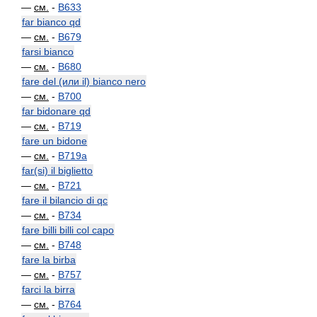
—
см.
-
B633
far bianco qd
—
см.
-
B679
farsi bianco
—
см.
-
B680
fare del (или il) bianco nero
—
см.
-
B700
far bidonare qd
—
см.
-
B719
fare un bidone
—
см.
-
B719a
far(si) il biglietto
—
см.
-
B721
fare il bilancio di qc
—
см.
-
B734
fare billi billi col capo
—
см.
-
B748
fare la birba
—
см.
-
B757
farci la birra
—
см.
-
B764