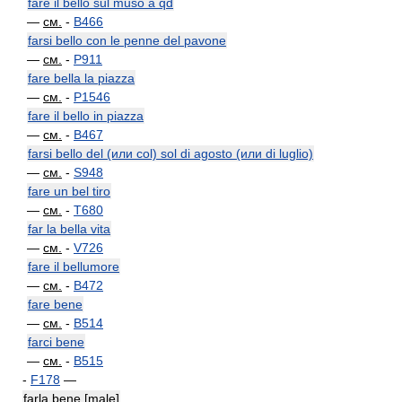
fare il bello sul muso a qd
—
см.
-
B466
farsi bello con le penne del pavone
—
см.
-
P911
fare bella la piazza
—
см.
-
P1546
fare il bello in piazza
—
см.
-
B467
farsi bello del (или col) sol di agosto (или di luglio)
—
см.
-
S948
fare un bel tiro
—
см.
-
T680
far la bella vita
—
см.
-
V726
fare il bellumore
—
см.
-
B472
fare bene
—
см.
-
B514
farci bene
—
см.
-
B515
-
F178
—
farla bene [male]