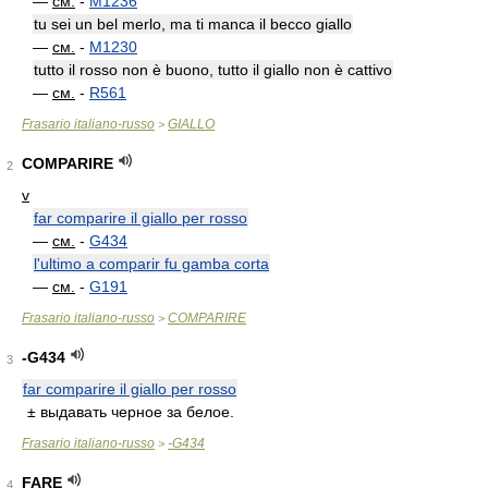
—
см.
-
M1236
tu sei un bel merlo, ma ti manca il becco giallo
—
см.
-
M1230
tutto il rosso non è buono, tutto il giallo non è cattivo
—
см.
-
R561
Frasario italiano-russo
GIALLO
>
COMPARIRE
2
v
far comparire il giallo per rosso
—
см.
-
G434
l'ultimo a comparir fu gamba corta
—
см.
-
G191
Frasario italiano-russo
COMPARIRE
>
-G434
3
far comparire il giallo per rosso
± выдавать черное за белое.
Frasario italiano-russo
-G434
>
FARE
4