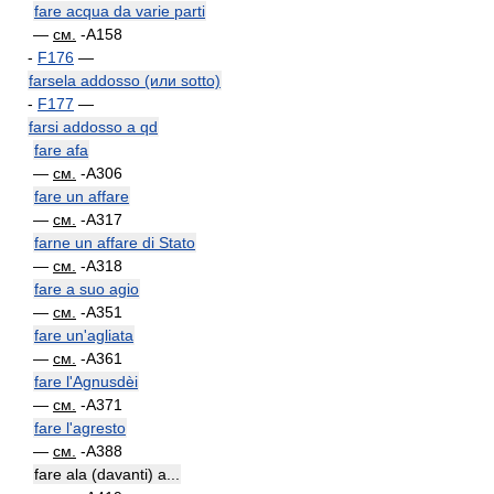
fare acqua da varie parti
—
см.
-A158
-
F176
—
farsela addosso (или sotto)
-
F177
—
farsi addosso a qd
fare afa
—
см.
-A306
fare un affare
—
см.
-A317
farne un affare di Stato
—
см.
-A318
fare a suo agio
—
см.
-A351
fare un'agliata
—
см.
-A361
fare l'Agnusdèi
—
см.
-A371
fare l'agresto
—
см.
-A388
fare ala (davanti) a...