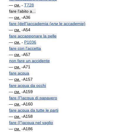
—
см.
-
T728
fare l'abito a...
—
см.
-A36
fare (dell')accademia (или le accademie)
—
см.
-A54
fare accapponare la pelle
—
см.
-
P1036
fare con l'accetta
—
см.
-A57
non fare un accidente
—
см.
-A71
fare acqua
—
см.
-A157
fare acqua da occhi
—
см.
-A159
fare (l')acqua di papavero
—
см.
-A160
fare acqua da tutte le parti
—
см.
-A158
fare (I')acqua nel vaglio
—
см.
-A186