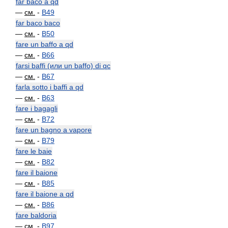
far baco a qd
—
см.
-
B49
far baco baco
—
см.
-
B50
fare un baffo a qd
—
см.
-
B66
farsi baffi (или un baffo) di qc
—
см.
-
B67
farla sotto i baffi a qd
—
см.
-
B63
fare i bagagli
—
см.
-
B72
fare un bagno a vapore
—
см.
-
B79
fare le baie
—
см.
-
B82
fare il baione
—
см.
-
B85
fare il baione a qd
—
см.
-
B86
fare baldoria
—
см.
-
B97