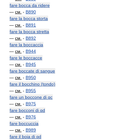
fare bocca da ridere
—
см.
-
B890
fare la bocca storta
—
см.
-
B891
fare la bocca stretta
—
см.
-
B892
fare la boccaccia
—
см.
-
B944
fare le boccacce
—
см.
-
B945
fare boccate di sangue
—
см.
-
B950
fare il bocchino (tondo)
—
см.
-
B955
fare un boccone di qc
—
см.
-
B975
fare bocconi di qd
—
см.
-
B976
fare boccuccia
—
см.
-
B989
fare il boia di qd