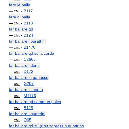
fare le balle
—
см.
-
B117
fare di balla
—
см.
-
B118
far ballare qd
—
см.
-
B124
far ballare i buratt ni
—
см.
-
B1470
far ballare qd sulla corda
—
см.
-
C2665
far ballare i denti
—
см.
-
D172
far ballare le ganasce
—
см.
-
G207
far ballare il mento
—
см.
-
M1176
far ballare qd come un palco
—
см.
-
B125
far ballare i quattrini
—
см.
-
Q65
far ballare qd su (или sopra) un quattrino