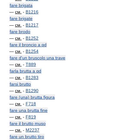
fare brigata
—
см.
-
B1216
fare brigate
—
см.
-
B1217
fare brodo
—
см.
-
B1252
fare il broncio a qd
—
см.
-
B1254
fare d'un bruscolo una trave
—
см.
-
T889
farla brutta a qd
—
см.
-
B1283
farsi brutto
—
см.
-
B1290
fare (una) brutta figura
—
см.
-
F718
fare una brutta fine
—
см.
-
F819
fare il brutto muso
—
см.
-
M2237
fare un brutto tiro