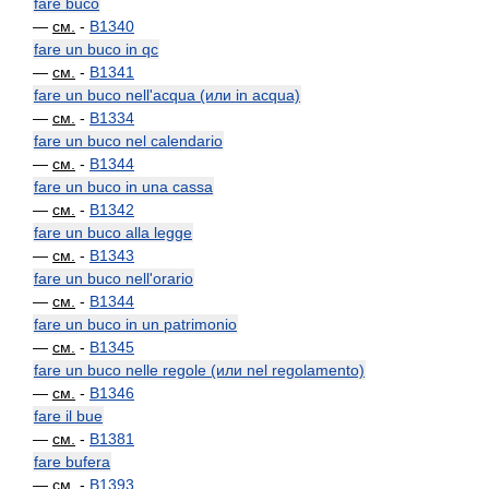
fare buco
—
см.
-
B1340
fare un buco in qc
—
см.
-
B1341
fare un buco nell'acqua (или in acqua)
—
см.
-
B1334
fare un buco nel calendario
—
см.
-
B1344
fare un buco in una cassa
—
см.
-
B1342
fare un buco alla legge
—
см.
-
B1343
fare un buco nell'orario
—
см.
-
B1344
fare un buco in un patrimonio
—
см.
-
B1345
fare un buco nelle regole (или nel regolamento)
—
см.
-
B1346
fare il bue
—
см.
-
B1381
fare bufera
—
см.
-
B1393