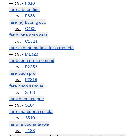
—
см.
-
F818
fare a buon fine
—
см.
-
F838
fare (a) buon gioco
—
см.
-
G482
far buona gran cera
—
см.
-
C1521
fare di buon metallo falsa moneta
—
см.
-
M1323
far buona presa con qd
—
см.
-
P2252
fare buon prò
—
см.
-
P2316
fare buon sangue
—
см.
-
S163
farsi buon sangue
—
см.
-
S164
fare una buona scuola
—
см.
-
S510
far una buona tavola
—
см.
-
T138