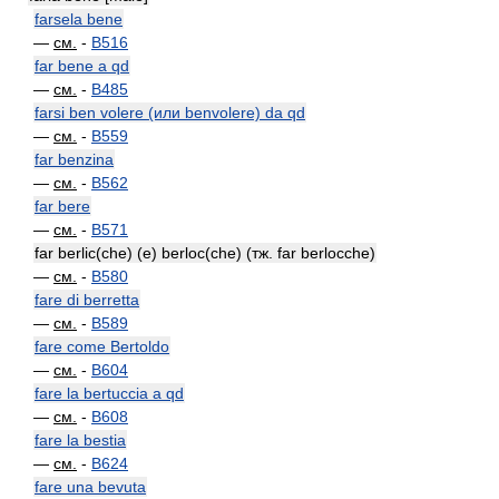
farsela bene
—
см.
-
B516
far bene a qd
—
см.
-
B485
farsi ben volere (или benvolere) da qd
—
см.
-
B559
far benzina
—
см.
-
B562
far bere
—
см.
-
B571
far berlic(che) (e) berloc(che) (тж. far berlocche)
—
см.
-
B580
fare di berretta
—
см.
-
B589
fare come Bertoldo
—
см.
-
B604
fare la bertuccia a qd
—
см.
-
B608
fare la bestia
—
см.
-
B624
fare una bevuta