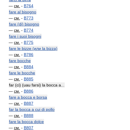
—
см.
-
B764
fare al bisogno
—
см.
-
B773
fare (di) bisogno
—
см.
-
B774
fare i suoi bisogni
—
см.
-
B775
fare le bizze (или la bizza)
—
см.
-
B786
fare bocche
—
см.
-
B884
fare le bocche
—
см.
-
B885
far (ci) (uau farsi) la bocca a...
—
см.
-
B886
fare a bocca e borsa
—
см.
-
B887
far la bocca a cui di pollo
—
см.
-
B888
fare la bocca dolce
—
см.
-
B807