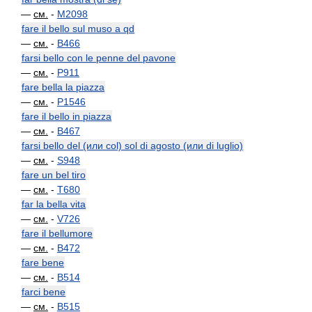
—
см.
-
M2098
fare il bello sul muso a qd
—
см.
-
B466
farsi bello con le penne del pavone
—
см.
-
P911
fare bella la piazza
—
см.
-
P1546
fare il bello in piazza
—
см.
-
B467
farsi bello del (или col) sol di agosto (или di luglio)
—
см.
-
S948
fare un bel tiro
—
см.
-
T680
far la bella vita
—
см.
-
V726
fare il bellumore
—
см.
-
B472
fare bene
—
см.
-
B514
farci bene
—
см.
-
B515