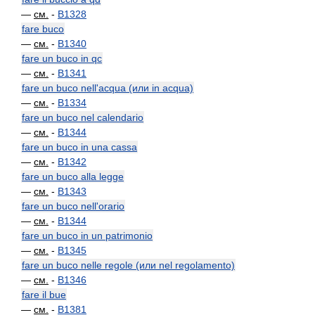
—
см.
-
B1328
fare buco
—
см.
-
B1340
fare un buco in qc
—
см.
-
B1341
fare un buco nell'acqua (или in acqua)
—
см.
-
B1334
fare un buco nel calendario
—
см.
-
B1344
fare un buco in una cassa
—
см.
-
B1342
fare un buco alla legge
—
см.
-
B1343
fare un buco nell'orario
—
см.
-
B1344
fare un buco in un patrimonio
—
см.
-
B1345
fare un buco nelle regole (или nel regolamento)
—
см.
-
B1346
fare il bue
—
см.
-
B1381