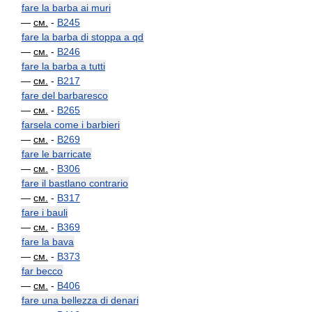
fare la barba ai muri
—
см.
-
B245
fare la barba di stoppa a qd
—
см.
-
B246
fare la barba a tutti
—
см.
-
B217
fare del barbaresco
—
см.
-
B265
farsela come i barbieri
—
см.
-
B269
fare le barricate
—
см.
-
B306
fare il bastlano contrario
—
см.
-
B317
fare i bauli
—
см.
-
B369
fare la bava
—
см.
-
B373
far becco
—
см.
-
B406
fare una bellezza di denari