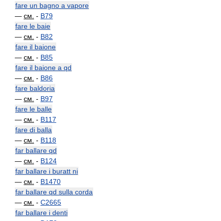
fare un bagno a vapore
—
см.
-
B79
fare le baie
—
см.
-
B82
fare il baione
—
см.
-
B85
fare il baione a qd
—
см.
-
B86
fare baldoria
—
см.
-
B97
fare le balle
—
см.
-
B117
fare di balla
—
см.
-
B118
far ballare qd
—
см.
-
B124
far ballare i buratt ni
—
см.
-
B1470
far ballare qd sulla corda
—
см.
-
C2665
far ballare i denti