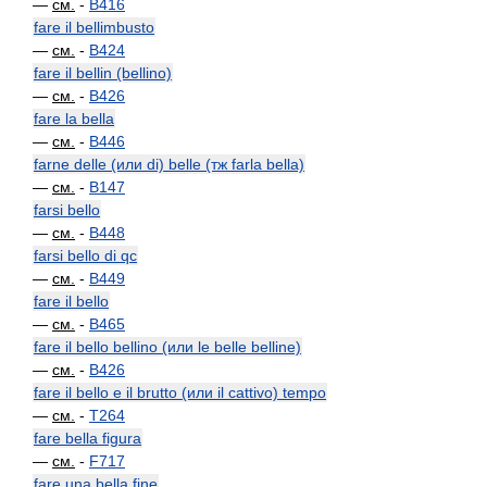
—
см.
-
B416
fare il bellimbusto
—
см.
-
B424
fare il bellin (bellino)
—
см.
-
B426
fare la bella
—
см.
-
B446
farne delle (или di) belle (тж farla bella)
—
см.
-
B147
farsi bello
—
см.
-
B448
farsi bello di qc
—
см.
-
B449
fare il bello
—
см.
-
B465
fare il bello bellino (или le belle belline)
—
см.
-
B426
fare il bello e il brutto (или il cattivo) tempo
—
см.
-
T264
fare bella figura
—
см.
-
F717
fare una bella fine