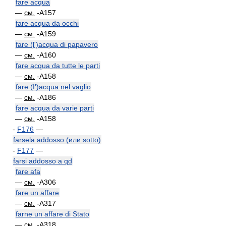
fare acqua
—
см.
-A157
fare acqua da occhi
—
см.
-A159
fare (l')acqua di papavero
—
см.
-A160
fare acqua da tutte le parti
—
см.
-A158
fare (I')acqua nel vaglio
—
см.
-A186
fare acqua da varie parti
—
см.
-A158
-
F176
—
farsela addosso (или sotto)
-
F177
—
farsi addosso a qd
fare afa
—
см.
-A306
fare un affare
—
см.
-A317
farne un affare di Stato
—
см.
-A318