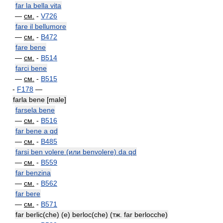
far la bella vita
—
см.
-
V726
fare il bellumore
—
см.
-
B472
fare bene
—
см.
-
B514
farci bene
—
см.
-
B515
-
F178
—
farla bene [male]
farsela bene
—
см.
-
B516
far bene a qd
—
см.
-
B485
farsi ben volere (или benvolere) da qd
—
см.
-
B559
far benzina
—
см.
-
B562
far bere
—
см.
-
B571
far berlic(che) (e) berloc(che) (тж. far berlocche)