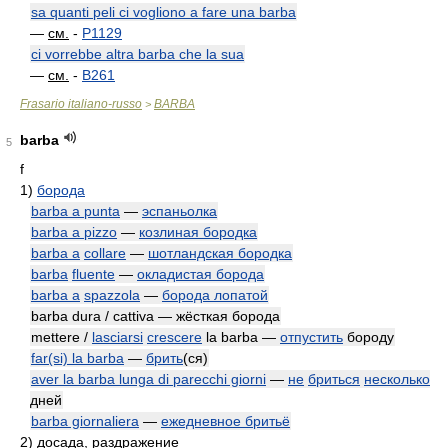
sa quanti peli ci vogliono a fare una barba
—
см.
-
P1129
ci vorrebbe altra barba che la sua
—
см.
-
B261
Frasario italiano-russo
BARBA
>
barba
5
f
1)
борода
barba a punta
—
эспаньолка
barba a pizzo
—
козлиная бородка
barba a
collare
—
шотландская бородка
barba
fluente
—
окладистая борода
barba a
spazzola
—
борода лопатой
barba dura / cattiva — жёсткая борода
mettere /
lasciarsi
crescere
la barba —
отпустить
бороду
far(si) la barba
—
брить
(ся)
aver la barba lunga di parecchi giorni
—
не
бриться
несколько
дней
barba giornaliera
—
ежедневное бритьё
2)
досада, раздражение