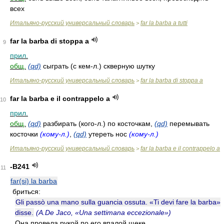
всех
Итальяно-русский универсальный словарь
far la barba a tutti
>
far la barba di stoppa a
9
прил.
общ.
(qd)
сыграть (с кем-л.) скверную шутку
Итальяно-русский универсальный словарь
far la barba di stoppa a
>
far la barba e il contrappelo a
10
прил.
общ.
(qd)
разбирать (кого-л.) по косточкам,
(qd)
перемывать
косточки
(кому-л.)
,
(qd)
утереть нос
(кому-л.)
Итальяно-русский универсальный словарь
far la barba e il contrappelo a
>
-B241
11
far(si) la barba
бриться:
Gli passò una mano sulla guancia ossuta. «Ti devi fare la barba»
disse.
(A.De Jaco, «Una settimana eccezionale»)
Она провела рукой по его впалой щеке.