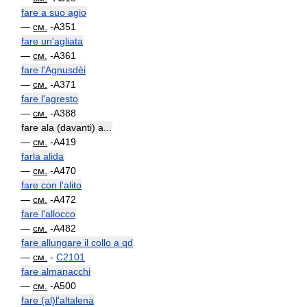
fare a suo agio
—
см.
-A351
fare un'agliata
—
см.
-A361
fare l'Agnusdèi
—
см.
-A371
fare l'agresto
—
см.
-A388
fare ala (davanti) a...
—
см.
-A419
farla alida
—
см.
-A470
fare con l'alito
—
см.
-A472
fare l'allocco
—
см.
-A482
fare allungare il collo a qd
—
см.
-
C2101
fare almanacchi
—
см.
-A500
fare (al)l'altalena