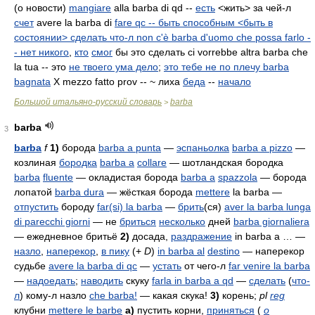
(о новости)
mangiare
alla barba di qd --
есть
<жить> за чей-л
счет
avere la barba di
fare qc -- быть способным <быть в
состоянии> сделать что-л non c'è barba d'uomo che possa farlo -
- нет
никого
,
кто
смог
бы это сделать ci vorrebbe altra barba che
la tua -- это
не твоего ума дело
;
это тебе не по плечу barba
bagnata
Х mezzo fatto prov -- ~ лиха
беда
--
начало
Большой итальяно-русский словарь
barba
>
barba
3
barba
f
1)
борода
barba a punta
—
эспаньолка
barba a pizzo
—
козлиная
бородка
barba a
collare
— шотландская бородка
barba
fluente
— окладистая борода
barba a
spazzola
— борода
лопатой
barba dura
— жёсткая борода
mettere
la barba
—
отпустить
бороду
far(si) la barba
—
брить
(ся)
aver la barba lunga
di parecchi giorni
— не
бриться
несколько
дней
barba giornaliera
— ежедневное бритьё
2)
досада,
раздражение
in barba a …
—
назло
,
наперекор
,
в пику
(+
D
)
in barba al
destino
— наперекор
судьбе
avere la barba di qc
—
устать
от чего-л
far venire la barba
—
надоедать
;
наводить
скуку
farla in barba a qd
—
сделать
(
что-
л
) кому-л назло
che barba!
— какая скука!
3)
корень;
pl
reg
клубни
mettere le barbe
а)
пустить корни,
приняться
(
о