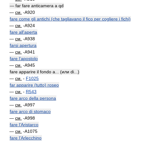
— far fare anticamera a qd
—
см.
-A920
fare come gli antichi (che tagliavano il fico per cogliere i fichi)
—
см.
-A924
fare all'aperta
—
см.
-A938
farsi apertura
—
см.
-A941
fare l'apostolo
—
см.
-A945
fare apparire il fondo a... (или di...)
—
см.
-
F1025
far apparire (tutto) roseo
—
см.
-
R543
fare arco della persona
—
см.
-A997
fare arco di stomaco
—
см.
-A998
fare l'Aristarco
—
см.
-A1075
fare l'Arlecchino