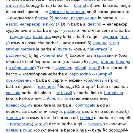
отпустить
бороду far(si) la barba --
брить
(ся) aver la barba lunga
di parecchi giorni -- не
бриться
несколько
дней barba giornaliera
-- ежедневное
бритье
2)
досада
,
раздражение
in barba a... --
назло
,
наперекор
,
в пику
(+ D) in barba al
destino
-- наперекор
судьбе avere la barba di qc --
устать
от чего-л far venire la barba
--
надоедать
;
наводить
скуку farla in barba a qd --
сделать
(
что-
л
) кому-л назло che barba! -- какая скука! 3)
корень
;
pl reg
клубни
mettere
le barbe а)
пустить
корни,
приняться
(
о
растениях
) б) fig
укорениться
4) бахромчатый
край
книги (без
обреза) 5) bot бородка, ость (колосьев) 6)
дядя
,
старик
,
борода
(
в обращении
) 7) metall
заусенец
;
облой
,
грат 8
) bot: barba di
becco -- козлобородник barba di
cappuccino
--
цикорий
обыкновенный
barba di capra -- ежовик
коралловый
(
гриб
)
barba di giove --
язвенник
╚борода Юпитера╩ barba di piante v.
cuscuta
barbe di balena --
китовый
ус barba finta v.
barbafinta
fare la barba a tutti --
быть
выше
<талантливее> всех,
превосходить
всех fare la barba e il
contropelo
a qd а)
перемывать косточки кому-л;
разбирать
кого-л по косточкам б)
утереть
нос кому-л fare la barba a qd,
servire
di barba e di capelli
--
поколотить
(
кого-л
) dire in barba a qd --
сказать
<выпалить>
прямо
в
лицо
кому-л avere la barba lunga -- быть ╚с бородой╩