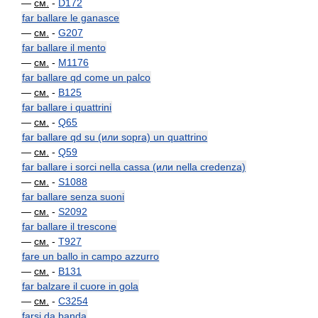
—
см.
-
D172
far ballare le ganasce
—
см.
-
G207
far ballare il mento
—
см.
-
M1176
far ballare qd come un palco
—
см.
-
B125
far ballare i quattrini
—
см.
-
Q65
far ballare qd su (или sopra) un quattrino
—
см.
-
Q59
far ballare i sorci nella cassa (или nella credenza)
—
см.
-
S1088
far ballare senza suoni
—
см.
-
S2092
far ballare il trescone
—
см.
-
T927
fare un ballo in campo azzurro
—
см.
-
B131
far balzare il cuore in gola
—
см.
-
C3254
farsi da banda