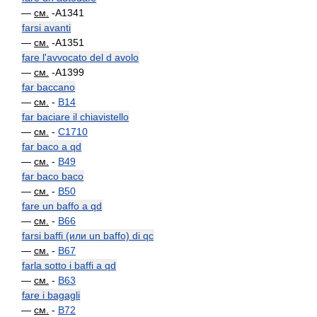
—
см.
-A1341
farsi avanti
—
см.
-A1351
fare l'avvocato del d avolo
—
см.
-A1399
far baccano
—
см.
-
B14
far baciare il chiavistello
—
см.
-
C1710
far baco a qd
—
см.
-
B49
far baco baco
—
см.
-
B50
fare un baffo a qd
—
см.
-
B66
farsi baffi (или un baffo) di qc
—
см.
-
B67
farla sotto i baffi a qd
—
см.
-
B63
fare i bagagli
—
см.
-
B72