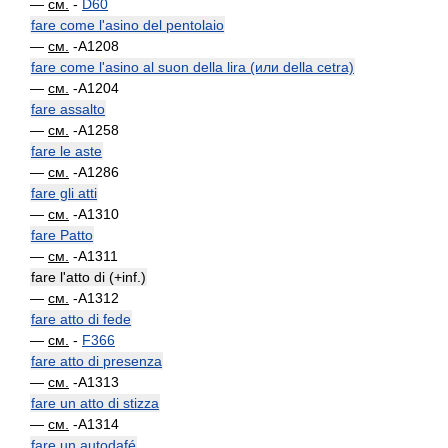
—
см.
-
D60
fare come l'asino del pentolaio
—
см.
-A1208
fare come l'asino al suon della lira (или della cetra)
—
см.
-A1204
fare assalto
—
см.
-A1258
fare le aste
—
см.
-A1286
fare gli atti
—
см.
-A1310
fare Patto
—
см.
-A1311
fare l'atto di (+inf.)
—
см.
-A1312
fare atto di fede
—
см.
-
F366
fare atto di presenza
—
см.
-A1313
fare un atto di stizza
—
см.
-A1314
fare un autodafé