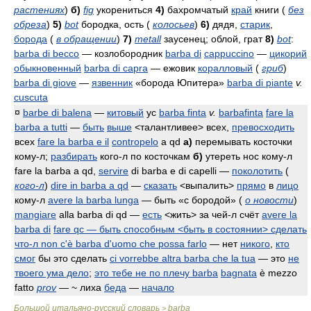
растениях
)
б)
fig
укорениться
4)
бахромчатый
край
книги (
без
обреза
)
5)
bot
бородка, ость (
колосьев
)
6)
дядя,
старик
,
борода
(
в обращении
)
7)
metall
заусенец; облой, грат
8)
bot
:
barba di becco
— козлобородник
barba di
cappuccino
—
цикорий
обыкновенный
barba di capra
— ежовик
коралловый
(
гриб
)
barba di giove
—
язвенник
«борода Юпитера»
barba di piante
v.
cuscuta
¤
barbe di balena
—
китовый
ус
barba finta
v.
barbafinta
fare la
barba a tutti
—
быть
выше
<талантливее> всех,
превосходить
всех
fare la barba e il
contropelo
a qd
а)
перемывать косточки
кому-л;
разбирать
кого-л по косточкам
б)
утереть нос кому-л
fare la barba a qd,
servire
di barba e di capelli
—
поколотить
(
кого-л
)
dire in barba a qd
—
сказать
<выпалить>
прямо
в
лицо
кому-л
avere la barba lunga
— быть «с бородой» (
о новости
)
mangiare
alla barba di qd
—
есть
<жить> за чей-л счёт
avere la
barba di
fare qc
— быть способным <быть в состоянии> сделать
что-л
non c'è barba d'uomo che possa farlo
— нет
никого
,
кто
смог
бы это сделать
ci vorrebbe altra barba che la tua
— это
не
твоего ума дело
;
это тебе не по плечу
barba
bagnata
è mezzo
fatto
prov
— ~ лиха
беда
—
начало
Большой итальяно-русский словарь
barba
>