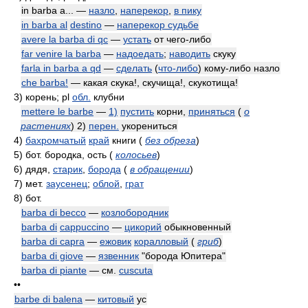
in barba a... —
назло
,
наперекор
,
в пику
in barba al
destino
—
наперекор судьбе
avere la barba di qc
—
устать
от чего-либо
far venire la barba
—
надоедать
;
наводить
скуку
farla in barba a qd
—
сделать
(
что-либо
) кому-либо назло
che barba!
— какая скука!, скучища!, скукотища!
3)
корень; pl
обл.
клубни
mettere le barbe
—
1)
пустить
корни,
приняться
(
о
растениях
)
2)
перен.
укорениться
4)
бахромчатый
край
книги
(
без обреза
)
5)
бот. бородка, ость
(
колосьев
)
6)
дядя,
старик
,
борода
(
в обращении
)
7)
мет.
заусенец
;
облой
,
грат
8)
бот.
barba di becco
—
козлобородник
barba di
cappuccino
—
цикорий
обыкновенный
barba di capra
—
ежовик
коралловый
(
гриб
)
barba di giove
—
язвенник
"борода Юпитера"
barba di piante
— см.
cuscuta
••
barbe di balena
—
китовый
ус