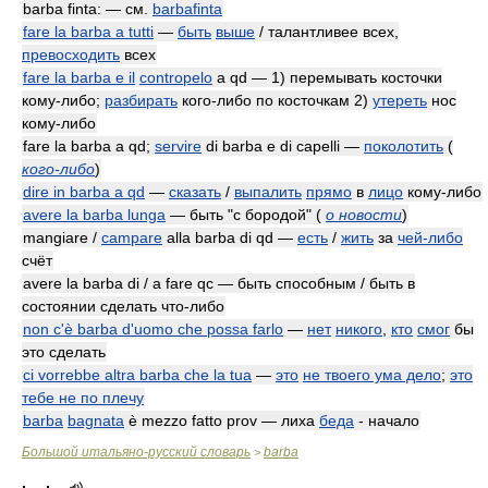
barba finta: — см.
barbafinta
fare la barba a tutti
—
быть
выше
/ талантливее всех,
превосходить
всех
fare la barba e il
contropelo
a qd — 1) перемывать косточки
кому-либо;
разбирать
кого-либо по косточкам 2)
утереть
нос
кому-либо
fare la barba a qd;
servire
di barba e di capelli —
поколотить
(
кого-либо
)
dire in barba a qd
—
сказать
/
выпалить
прямо
в
лицо
кому-либо
avere la barba lunga
— быть "с бородой"
(
о новости
)
mangiare /
campare
alla barba di qd —
есть
/
жить
за
чей-либо
счёт
avere la barba di / a fare qc — быть способным / быть в
состоянии сделать что-либо
non c'è barba d'uomo che possa farlo
—
нет
никого
,
кто
смог
бы
это сделать
ci vorrebbe altra barba che la tua
—
это
не твоего ума дело
;
это
тебе не по плечу
barba
bagnata
è mezzo fatto prov — лиха
беда
- начало
Большой итальяно-русский словарь
barba
>