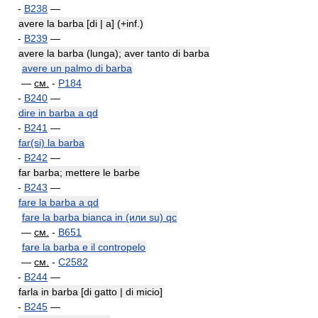
-
B238
—
avere la barba [di | a] (+inf.)
-
B239
—
avere la barba (lunga); aver tanto di barba
avere un palmo di barba
—
см.
-
P184
-
B240
—
dire in barba a qd
-
B241
—
far(si) la barba
-
B242
—
far barba; mettere le barbe
-
B243
—
fare la barba a qd
fare la barba bianca in (или su) qc
—
см.
-
B651
fare la barba e il contropelo
—
см.
-
C2582
-
B244
—
farla in barba [di gatto | di micio]
-
B245
—