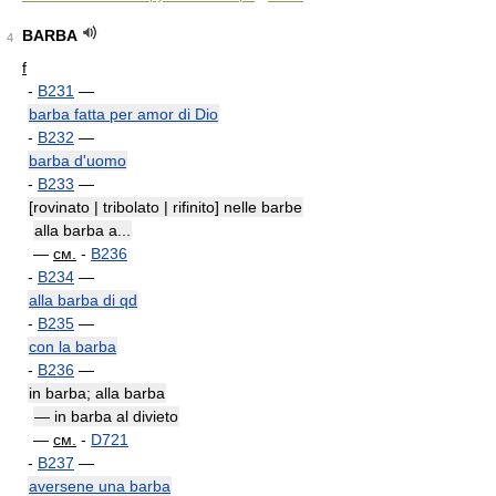
BARBA
4
f
-
B231
—
barba fatta per amor di Dio
-
B232
—
barba d'uomo
-
B233
—
[rovinato | tribolato | rifinito] nelle barbe
alla barba а...
—
см.
-
B236
-
B234
—
alla barba di qd
-
B235
—
con la barba
-
B236
—
in barba; alla barba
— in barba al divieto
—
см.
-
D721
-
B237
—
aversene una barba