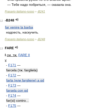
— Тебе надо побриться, — сказала она.
Frasario italiano-russo
-B241
>
-B248
12
far venire la barba
надоесть, наскучить.
Frasario italiano-russo
-B248
>
FARE
13
I
см. тж.
FARE II
v
-
F171
—
farcela (тж. fargliela)
-
F172
—
farla (или fargliene) a qd
-
F173
—
farsela con qd
-
F174
—
far(si) contro...
-
F175
—