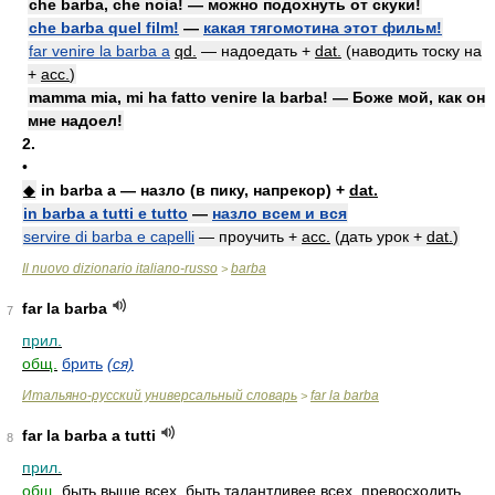
che barba, che noia! — можно подохнуть от скуки!
che barba quel film!
—
какая тягомотина этот фильм!
far venire la barba a
qd.
— надоедать +
dat.
(наводить тоску на
+
acc.
)
mamma mia, mi ha fatto venire la barba! — Боже мой, как он
мне надоел!
2.
•
◆
in barba a — назло (в пику, напрекор) +
dat.
in barba a tutti e tutto
—
назло всем и вся
servire di barba e capelli
— проучить +
acc.
(дать урок +
dat.
)
Il nuovo dizionario italiano-russo
barba
>
far la barba
7
прил.
общ.
брить
(ся)
Итальяно-русский универсальный словарь
far la barba
>
far la barba a tutti
8
прил.
общ.
быть выше всех, быть талантливее всех, превосходить