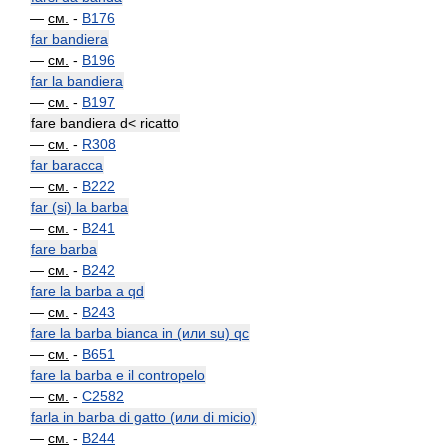
—
см.
-
B176
far bandiera
—
см.
-
B196
far la bandiera
—
см.
-
B197
fare bandiera d< ricatto
—
см.
-
R308
far baracca
—
см.
-
B222
far (si) la barba
—
см.
-
B241
fare barba
—
см.
-
B242
fare la barba a qd
—
см.
-
B243
fare la barba bianca in (или su) qc
—
см.
-
B651
fare la barba e il contropelo
—
см.
-
C2582
farla in barba di gatto (или di micio)
—
см.
-
B244