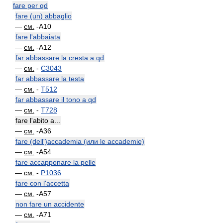
fare per qd
fare (un) abbaglio
—
см.
-A10
fare l'abbaiata
—
см.
-A12
far abbassare la cresta a qd
—
см.
-
C3043
far abbassare la testa
—
см.
-
T512
far abbassare il tono a qd
—
см.
-
T728
fare l'abito a...
—
см.
-A36
fare (dell')accademia (или le accademie)
—
см.
-A54
fare accapponare la pelle
—
см.
-
P1036
fare con l'accetta
—
см.
-A57
non fare un accidente
—
см.
-A71