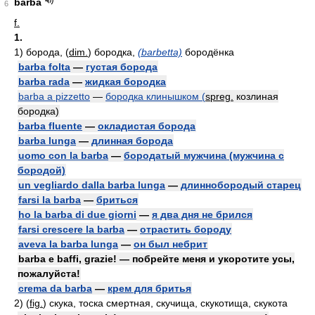
barba
6
f.
1.
1)
борода, (
dim.
) бородка,
(barbetta)
бородёнка
barba folta
—
густая борода
barba rada
—
жидкая бородка
barba a pizzetto
—
бородка клинышком (
spreg.
козлиная
бородка)
barba fluente
—
окладистая борода
barba lunga
—
длинная борода
uomo con la barba
—
бородатый мужчина (мужчина с
бородой)
un vegliardo dalla barba lunga
—
длиннобородый старец
farsi la barba
—
бриться
ho la barba di due giorni
—
я два дня не брился
farsi crescere la barba
—
отрастить бороду
aveva la barba lunga
—
он был небрит
barba e baffi, grazie! — побрейте меня и укоротите усы,
пожалуйста!
crema da barba
—
крем для бритья
2)
(
fig.
)
скука, тоска смертная, скучища, скукотища, скукота