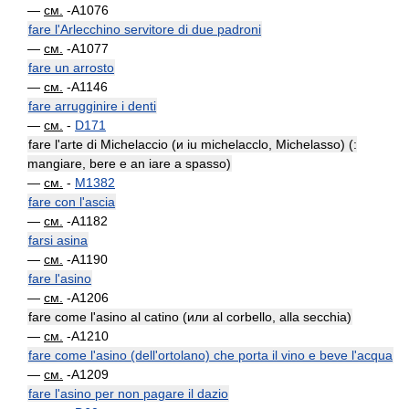
—
см.
-A1076
fare l'Arlecchino servitore di due padroni
—
см.
-A1077
fare un arrosto
—
см.
-A1146
fare arrugginire i denti
—
см.
-
D171
fare l'arte di Michelaccio (и iu michelacclo, Michelasso) (:
mangiare, bere e an iare a spasso)
—
см.
-
M1382
fare con l'ascia
—
см.
-A1182
farsi asina
—
см.
-A1190
fare l'asino
—
см.
-A1206
fare come l'asino al catino (или al corbello, alla secchia)
—
см.
-A1210
fare come l'asino (dell'ortolano) che porta il vino e beve l'acqua
—
см.
-A1209
fare l'asino per non pagare il dazio