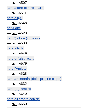
—
см.
-A507
fare altare contro altare
—
см.
-A511
fare alt(o)
—
см.
-A548
farla alta
—
см.
-A529
far (l')alto e (il) basso
—
см.
-A539
fare alto là
—
см.
-A549
fare un'alzataccia
—
см.
-A579
fare l'Amleto
—
см.
-A628
fare ammenda (delle proprie colpe)
—
см.
-A632
fare (al)l'amore
—
см.
-A649
fare all'amore con qc
—
см.
-A650