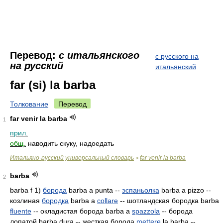
Перевод:
с итальянского
с русского на
на русский
итальянский
far (si) la barba
Толкование
Перевод
far venir la barba
1
прил.
общ.
наводить скуку, надоедать
Итальяно-русский универсальный словарь
far venir la barba
>
barba
2
barba f 1)
борода
barba a punta --
эспаньолка
barba a pizzo --
козлиная
бородка
barba a
collare
-- шотландская бородка barba
fluente
-- окладистая борода barba a
spazzola
-- борода
лопатой barba dura
-- жесткая борода
mettere
la barba --