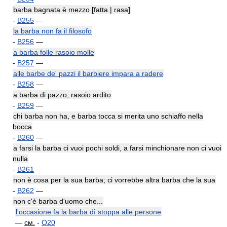
barba bagnata è mezzo [fatta | rasa]
-
B255
—
la barba non fa il filosofo
-
B256
—
a barba folle rasoio molle
-
B257
—
alle barbe de' pazzi il barbiere impara a radere
-
B258
—
a barba di pazzo, rasoio ardito
-
B259
—
chi barba non ha, e barba tocca si merita uno schiaffo nella
bocca
-
B260
—
a farsi la barba ci vuoi pochi soldi, a farsi minchionare non ci vuoi
nulla
-
B261
—
non è cosa per la sua barba; ci vorrebbe altra barba che la sua
-
B262
—
non c'è barba d'uomo che...
l'occasione fa la barba dì stoppa alle persone
—
см.
-
O20