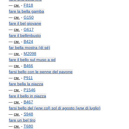
—
см.
-
F818
fare la bella gamba
—
см.
-
G150
fare il bel giovane
—
см.
-
G617
fare il bellimbusto
—
см.
-
B424
far bella mostra (di sé)
—
см.
-
M2098
fare il bello sul muso a qd
—
см.
-
B466
farsi bello con le penne del pavone
—
см.
-
P911
fare bella la piazza
—
см.
-
P1546
fare il bello in piazza
—
см.
-
B467
farsi bello del (или col) sol di agosto (или di luglio)
—
см.
-
S948
fare un bel tiro
—
см.
-
T680