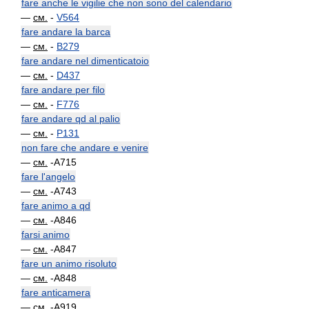
fare anche le vigilie che non sono del calendario
—
см.
-
V564
fare andare la barca
—
см.
-
B279
fare andare nel dimenticatoio
—
см.
-
D437
fare andare per filo
—
см.
-
F776
fare andare qd al palio
—
см.
-
P131
non fare che andare e venire
—
см.
-A715
fare l'angelo
—
см.
-A743
fare animo a qd
—
см.
-A846
farsi animo
—
см.
-A847
fare un animo risoluto
—
см.
-A848
fare anticamera
—
см.
-A919