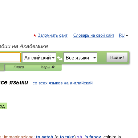
Запомнить сайт
Словарь на свой сайт
RU
едии на Академике
Найти!
Книги
Игры ⚽
все языки
со всех языков на английский
од
a
;
immaginazione:
to
catch
(
o
to
take
)
sb
.
'
s
fancy
,
colpire
la