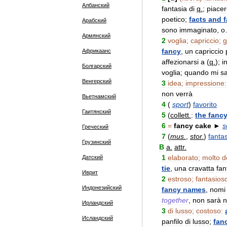
Албанский
fantasia
di
q
.
;
piace
poetico
;
facts
and
Арабский
sono
immaginato
,
o
Армянский
2
voglia
;
capriccio
;
g
fancy
,
un
capriccio
Африкаанс
affezionarsi
a
(
q
.
);
i
Болгарский
voglia
;
quando
mi
sa
Венгерский
3
idea
;
impressione:
non
verrà
Вьетнамский
4
(
sport
)
favorito
Гаитянский
5
(
collett
.
:
the
fanc
6
=
fancy
cake
►
s
Греческий
7
(
mus
.
,
stor
.
)
fanta
Грузинский
B
a
.
attr
.
1
elaborato
;
molto
d
Датский
tie
,
una
cravatta
fan
Иврит
2
estroso
;
fantasios
Индонезийский
fancy
names
,
nomi
together
,
non
sarà
n
Ирландский
3
di
lusso
;
costoso:
Исландский
panfilo
di
lusso
;
fan