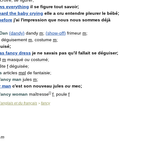
ws
everything
il
se
figure
tout
savoir
;
eard
the
baby
crying
elle
a
cru
entendre
pleurer
le
bébé
;
before
j
'
ai
l
'
impression
que
nous
nous
sommes
déjà
Dan
(
dandy
)
dandy
m
;
(
show
-
off
)
frimeur
m
;
déguisement
m
,
costume
m
;
uisé
;
as
fancy
dress
je
ne
savais
pas
qu
'
il
fallait
se
déguiser
;
l
m
masqué
ou
costumé
;
ête
f
déguisée
;
s
articles
mpl
de
fantaisie
;
fancy
man
jules
m
;
y
man
c
'
est
son
nouveau
jules
ou
mec
;
□
fancy
woman
maîtresse
f
,
poule
f
'
anglais
et
du
français
fancy
>
m