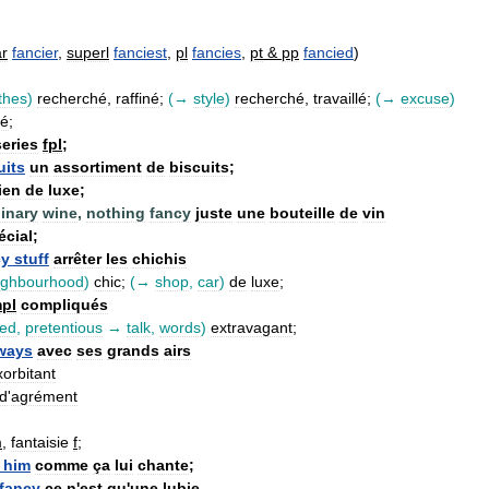
r
fancier
,
superl
fanciest
,
pl
fancies
,
pt
&
pp
fancied
)
thes
)
recherché
,
raffiné
;
(→
style
)
recherché
,
travaillé
;
(→
excuse
)
ué
;
series
fpl
;
uits
un
assortiment
de
biscuits
;
ien
de
luxe
;
inary
wine
,
nothing
fancy
juste
une
bouteille
de
vin
écial
;
cy
stuff
arrêter
les
chichis
ighbourhood
)
chic
;
(→
shop
,
car
)
de
luxe
;
pl
compliqués
ted
,
pretentious
→
talk
,
words
)
extravagant
;
ways
avec
ses
grands
airs
xorbitant
d
'
agrément
m
,
fantaisie
f
;
him
comme
ça
lui
chante
;
fancy
ce
n
'
est
qu
'
une
lubie