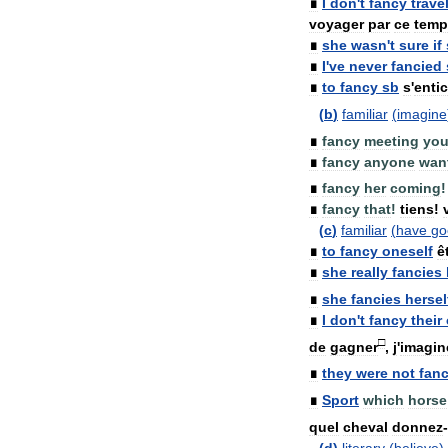
∎
I
don
'
t
fancy
trave
voyager
par
ce
temp
∎
she
wasn
'
t
sure
if
∎
I
'
ve
never
fancied
∎
to
fancy
sb
s
'
enti
(
b
)
familiar
(
imagine
∎
fancy
meeting
yo
∎
fancy
anyone
wan
∎
fancy
her
coming
!
∎
fancy
that
!
tiens
!
(
c
)
familiar
(
have
go
∎
to
fancy
oneself
ê
∎
she
really
fancies
∎
she
fancies
hersel
∎
I
don
'
t
fancy
their
□
de
gagner
,
j
'
imagin
∎
they
were
not
fan
∎
Sport
which
horse
quel
cheval
donnez
-
(
d
)
literary
(
believe
)