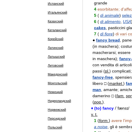
grande
Испанский
4
esorbitante
;
d
'
affe
Итальянский
5
(
di
animale
)
selez
6
(
di
alimento
,
USA
Казахский
cakes
,
pasticcini
gla
Каталанский
7
(
di
fiore
)
di
vari
co
Корейский
●
fancy
bread
,
pane
(
in
maschera
);
cost
Латинский
mascherarsi
;
essere
Латышский
in
maschera
);
fancy
-
con
vendita
di
articoli
Литовский
passi
(
pl
.
)
complicati
;
Македонский
fancy
-
free
,
spensier
libero
□
(
market
.
)
fa
Монгольский
man
,
amante
;
amich
Немецкий
damerino
□
(
fam
.
sp
Нидерландский
(
pop
.
).
♦
(
to
)
fancy
/
ˈfænsɪ
/
Норвежский
v
.
t
.
Персидский
1
(
form
.
)
avere
l
'
imp
a
noise
,
gli
è
sembra
Польский