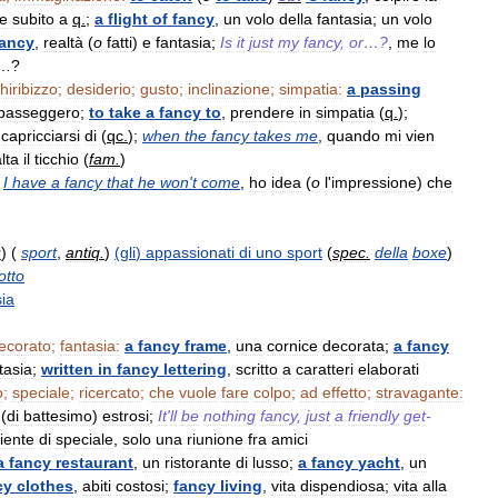
re
subito
a
q
.
;
a
flight
of
fancy
,
un
volo
della
fantasia
;
un
volo
fancy
,
realtà
(
o
fatti
)
e
fantasia
;
Is
it
just
my
fancy
,
or
…?
,
me
lo
…?
hiribizzo
;
desiderio
;
gusto
;
inclinazione
;
simpatia:
a
passing
passeggero
;
to
take
a
fancy
to
,
prendere
in
simpatia
(
q
.
);
ncapricciarsi
di
(
qc
.
);
when
the
fancy
takes
me
,
quando
mi
vien
lta
il
ticchio
(
fam
.
)
I
have
a
fancy
that
he
won
'
t
come
,
ho
idea
(
o
l
'
impressione
)
che
y
) (
sport
,
antiq
.
)
(
gli
)
appassionati
di
uno
sport
(
spec
.
della
boxe
)
otto
sia
ecorato
;
fantasia:
a
fancy
frame
,
una
cornice
decorata
;
a
fancy
tasia
;
written
in
fancy
lettering
,
scritto
a
caratteri
elaborati
o
;
speciale
;
ricercato
;
che
vuole
fare
colpo
;
ad
effetto
;
stravagante:
(
di
battesimo
)
estrosi
;
It
'
ll
be
nothing
fancy
,
just
a
friendly
get
-
iente
di
speciale
,
solo
una
riunione
fra
amici
a
fancy
restaurant
,
un
ristorante
di
lusso
;
a
fancy
yacht
,
un
cy
clothes
,
abiti
costosi
;
fancy
living
,
vita
dispendiosa
;
vita
alla