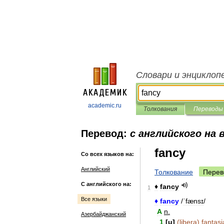
Словари и энциклоп
academic.ru
Толкования
Переводы
Перевод:
с английского на 
fancy
Со всех языков на:
Английский
Толкование
Перев
С английского на:
♦
fancy
1
Все языки
♦
fancy
/
ˈfænsɪ
/
A
n
.
Азербайджанский
1
[
u
]
(
libera
)
fantasi