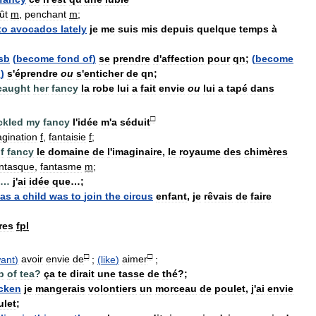
ût
m
,
penchant
m
;
to
avocados
lately
je
me
suis
mis
depuis
quelque
temps
à
sb
(
become
fond
of
)
se
prendre
d
'
affection
pour
qn
;
(
become
o
)
s
'
éprendre
ou
s
'
enticher
de
qn
;
caught
her
fancy
la
robe
lui
a
fait
envie
ou
lui
a
tapé
dans
□
ickled
my
fancy
l
'
idée
m
'
a
séduit
gination
f
,
fantaisie
f
;
f
fancy
le
domaine
de
l
'
imaginaire
,
le
royaume
des
chimères
ntasque
,
fantasme
m
;
…
j
'
ai
idée
que
…;
as
a
child
was
to
join
the
circus
enfant
,
je
rêvais
de
faire
res
fpl
□
□
ant
)
avoir
envie
de
;
(
like
)
aimer
;
p
of
tea
?
ça
te
dirait
une
tasse
de
thé
?;
cken
je
mangerais
volontiers
un
morceau
de
poulet
,
j
'
ai
envie
ulet
;