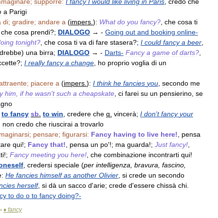
mmaginare
;
supporre:
I
fancy
I
would
like
living
in
Paris
,
credo
che
e
a
Parigi
a
di
;
gradire
;
andare
a
(
impers
.
)
:
What
do
you
fancy
?
,
che
cosa
ti
)
che
cosa
prendi
?;
DIALOGO
→ -
Going
out
and
booking
online
-
oing
tonight
?
,
che
cosa
ti
va
di
fare
stasera
?;
I
could
fancy
a
beer
,
drebbe
)
una
birra
;
DIALOGO
→ -
Darts
-
Fancy
a
game
of
darts
?
,
ccette
?;
I
really
fancy
a
change
,
ho
proprio
voglia
di
un
attraente
;
piacere
a
(
impers
.
)
:
I
think
he
fancies
you
,
secondo
me
y
him
,
if
he
wasn
'
t
such
a
cheapskate
,
ci
farei
su
un
pensierino
,
se
agno
to
fancy
sb
.
to
win
,
credere
che
q
.
vincerà
;
I
don
'
t
fancy
your
,
non
credo
che
riuscirai
a
trovarlo
maginarsi
;
pensare
;
figurarsi:
Fancy
having
to
live
here
!
,
pensa
tare
qui
!;
Fancy
that
!
,
pensa
un
po
'!;
ma
guarda
!;
Just
fancy
!
,
ti
!;
Fancy
meeting
you
here
!
,
che
combinazione
incontrarti
qui
!
oneself
,
credersi
speciale
(
per
intelligenza
,
bravura
,
fascino
,
e:
He
fancies
himself
as
another
Olivier
,
si
crede
un
secondo
ncies
herself
,
si
dà
un
sacco
d
'
arie
;
crede
d
'
essere
chissà
chi
.
cy
to
do
o
to
fancy
doing
?-
♦
fancy
>