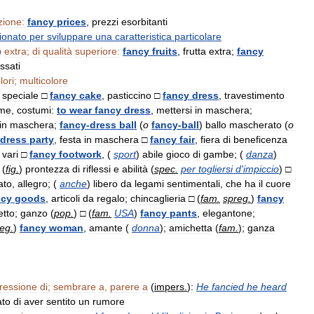
zione:
fancy
prices
,
prezzi
esorbitanti
ionato
per
sviluppare
una
caratteristica
particolare
)
extra
;
di
qualità
superiore:
fancy
fruits
,
frutta
extra
;
fancy
ssati
lori
;
multicolore
speciale
□
fancy
cake
,
pasticcino
□
fancy
dress
,
travestimento
ume
,
costumi:
to
wear
fancy
dress
,
mettersi
in
maschera
;
in
maschera
;
fancy
-
dress
ball
(
o
fancy
-
ball
)
ballo
mascherato
(
o
dress
party
,
festa
in
maschera
□
fancy
fair
,
fiera
di
beneficenza
vari
□
fancy
footwork
, (
sport
)
abile
gioco
di
gambe
; (
danza
)
 (
fig
.
)
prontezza
di
riflessi
e
abilità
(
spec
.
per
togliersi
d
'
impiccio
)
□
ato
,
allegro
; (
anche
)
libero
da
legami
sentimentali
,
che
ha
il
cuore
ncy
goods
,
articoli
da
regalo
;
chincaglieria
□
(
fam
.
spreg
.
)
fancy
etto
;
ganzo
(
pop
.
)
□
(
fam
.
USA
)
fancy
pants
,
elegantone
;
reg
.
)
fancy
woman
,
amante
(
donna
);
amichetta
(
fam
.
);
ganza
ressione
di
;
sembrare
a
,
parere
a
(
impers
.
)
:
He
fancied
he
heard
to
di
aver
sentito
un
rumore