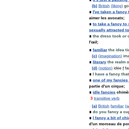
(
b
)
British
(
liking
)
go
∎
I
'
ve
taken
a
fancy
aimer
les
avocats
;
∎
to
take
a
fancy
to
sexually
attracted
t
∎
the
dress
took
or
l
'
œil
;
∎
familiar
the
idea
t
(
c
)
(
imagination
)
ima
∎
literary
the
realm
o
(
d
)
(
notion
)
idée
f
fa
∎
I
have
a
fancy
that
∎
one
of
my
fancies
partie
d
'
un
cirque
;
∎
idle
fancies
chimè
3
transitive
verb
(
a
)
British
familiar
(
w
∎
do
you
fancy
a
cu
∎
I
fancy
a
bit
of
chi
d
'
un
morceau
de
po