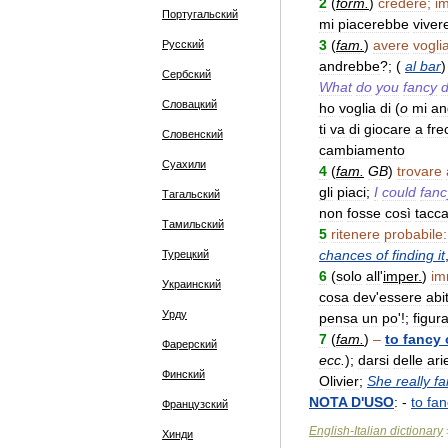
2
(
form
.
)
credere
;
i
Португальский
mi
piacerebbe
viver
3
(
fam
.
)
avere
vogli
Русский
andrebbe
?; (
al
bar
Сербский
What
do
you
fancy
d
Словацкий
ho
voglia
di
(
o
mi
an
ti
va
di
giocare
a
fre
Словенский
cambiamento
Суахили
4
(
fam
.
GB
)
trovare
gli
piaci
;
I
could
fanc
Тагальский
non
fosse
così
tacc
Тамильский
5
ritenere
probabile:
chances
of
finding
it
Турецкий
6
(
solo
all
'
imper
.
)
im
Украинский
cosa
dev
'
essere
abi
Урду
pensa
un
po
'!;
figura
7
(
fam
.
)
–
to
fancy
Фарерский
ecc
.
);
darsi
delle
ari
Финский
Olivier
;
She
really
fa
NOTA
D
'
USO
:
-
to
fan
Французский
English
-
Italian
dictionary
Хинди