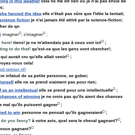
lling
in
this
weather
cela
ne
me
dit
rien
ou
je
n
'
ai
pas
envie
de
s
;
she
fancied
the
idea
elle
n
'
était
pas
sûre
que
l
'
idée
la
tentait
;
science
fiction
je
n
'
ai
jamais
été
attiré
par
la
science
-
fiction
;
cher
de
qn
□
□
)
imaginer
,
s
'
imaginer
;
□
u
here
!
tiens
!
je
ne
m
'
attendais
pas
à
vous
voir
ici
!
;
ting
to
do
that
!
qu
'
est
-
ce
que
les
gens
vont
chercher
!;
□
qui
aurait
cru
qu
'
elle
allait
venir
!
;
voyez
-
vous
cela
!
od
opinion
of
)
tre
infatué
de
sa
petite
personne
,
se
gober
;
herself
elle
ne
se
prend
vraiment
pas
pour
rien
;
□
f
as
an
intellectual
elle
se
prend
pour
une
intellectuelle
;
chances
of
winning
je
ne
crois
pas
qu
'
ils
aient
des
chances
□
e
mal
qu
'
ils
puissent
gagner
;
□
cied
to
win
personne
ne
pensait
qu
'
ils
gagneraient
;
□
do
you
fancy
?
à
votre
avis
,
quel
sera
le
cheval
gagnant
?
,
□
vous
gagnant
?
croire
,
se
figurer
;