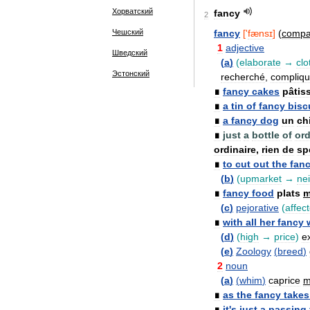
Хорватский
fancy
2
Чешский
fancy
['
fænsɪ
]
(
compa
1
adjective
Шведский
(
a
)
(
elaborate
→
clo
Эстонский
recherché
,
compliq
∎
fancy
cakes
pâtis
∎
a
tin
of
fancy
bisc
∎
a
fancy
dog
un
ch
∎
just
a
bottle
of
ord
ordinaire
,
rien
de
sp
∎
to
cut
out
the
fan
(
b
)
(
upmarket
→
ne
∎
fancy
food
plats
m
(
c
)
pejorative
(
affec
∎
with
all
her
fancy
(
d
)
(
high
→
price
)
e
(
e
)
Zoology
(
breed
)
2
noun
(
a
)
(
whim
)
caprice
∎
as
the
fancy
takes
∎
it
'
s
just
a
passing