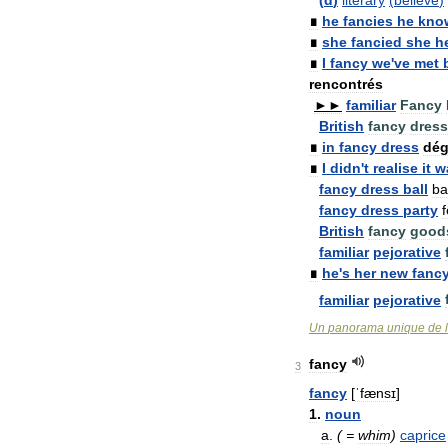
∎
he
fancies
he
kno
∎
she
fancied
she
h
∎
I
fancy
we
'
ve
met
rencontrés
►►
familiar
Fancy
British
fancy
dress
∎
in
fancy
dress
dég
∎
I
didn
'
t
realise
it
w
fancy
dress
ball
ba
fancy
dress
party
f
British
fancy
good
familiar
pejorative
∎
he
'
s
her
new
fanc
familiar
pejorative
Un
panorama
unique
de
l
fancy
3
fancy
[
ˈfænsɪ
]
1
.
noun
a
.
( =
whim
)
caprice