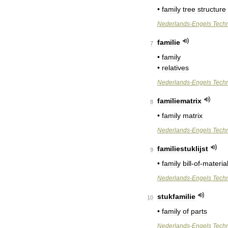
•
family
tree
structure
Nederlands
-
Engels
Tech
familie
7
•
family
•
relatives
Nederlands
-
Engels
Tech
familiematrix
8
•
family
matrix
Nederlands
-
Engels
Tech
familiestuklijst
9
•
family
bill
-
of
-
materia
Nederlands
-
Engels
Tech
stukfamilie
10
•
family
of
parts
Nederlands
-
Engels
Tech