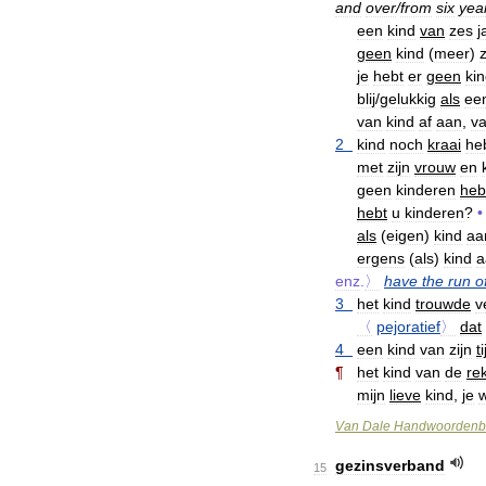
and
over
/
from
six
yea
een
kind
van
zes
j
geen
kind
(
meer
)
z
je
hebt
er
geen
ki
blij
/
gelukkig
als
ee
van
kind
af
aan
,
v
2
kind
noch
kraai
he
met
zijn
vrouw
en
geen
kinderen
heb
hebt
u
kinderen
?
•
als
(
eigen
)
kind
aa
ergens
(
als
)
kind
a
enz
.
〉
have
the
run
o
3
het
kind
trouwde
v
〈
pejoratief
〉
dat
4
een
kind
van
zijn
ti
¶
het
kind
van
de
re
mijn
lieve
kind
,
je
Van
Dale
Handwoordenb
gezinsverband
15