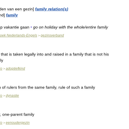
den
van
een
gezin
]
family
relation
(
s
)
nd
]
family
op
vakantie
gaan
•
go
on
holiday
with
the
whole
/
entire
family
oek
Nederlands
-
Engels
gezinsverband
>
that
is
taken
legally
into
and
raised
in
a
family
that
is
not
his
ly
io
adoptiefkind
>
n
of
rulers
from
the
same
family
,
rule
of
such
a
family
io
dynastie
>
,
one
-
parent
family
io
eenoudergezin
>