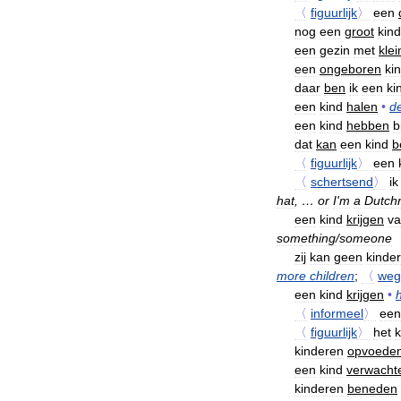
〈
figuurlijk
〉
een
nog
een
groot
kind
een
gezin
met
klei
een
ongeboren
ki
daar
ben
ik
een
ki
een
kind
halen
•
de
een
kind
hebben
b
dat
kan
een
kind
b
〈
figuurlijk
〉
een
〈
schertsend
〉
ik
hat
, …
or
I
'
m
a
Dutch
een
kind
krijgen
v
something
/
someone
zij
kan
geen
kinde
more
children
;
〈
weg
een
kind
krijgen
•
〈
informeel
〉
een
〈
figuurlijk
〉
het
k
kinderen
opvoede
een
kind
verwacht
kinderen
beneden