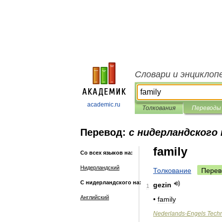
Словари и энциклоп
academic.ru
Толкования
Переводы
Перевод:
с нидерландского 
family
Со всех языков на:
Нидерландский
Толкование
Перев
С нидерландского на:
gezin
1
Английский
•
family
Nederlands
-
Engels
Tech