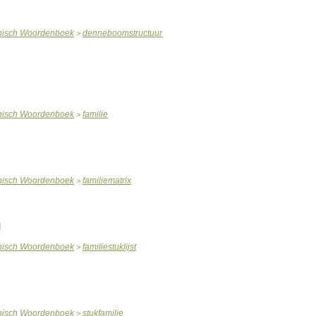
nisch
Woordenboek
denneboomstructuur
>
nisch
Woordenboek
familie
>
nisch
Woordenboek
familiematrix
>
l
nisch
Woordenboek
familiestuklijst
>
nisch
Woordenboek
stukfamilie
>