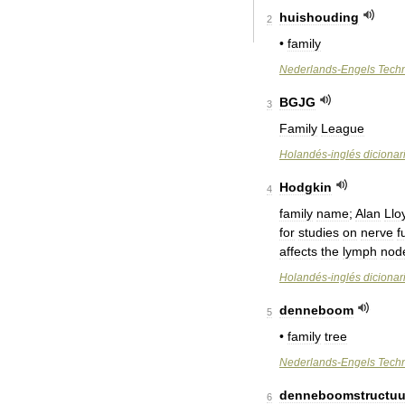
huishouding
2
•
family
Nederlands
-
Engels
Tech
BGJG
3
Family
League
Holandés
-
inglés
dicionar
Hodgkin
4
family
name
;
Alan
Llo
for
studies
on
nerve
f
affects
the
lymph
nod
Holandés
-
inglés
dicionar
denneboom
5
•
family
tree
Nederlands
-
Engels
Tech
denneboomstructuu
6