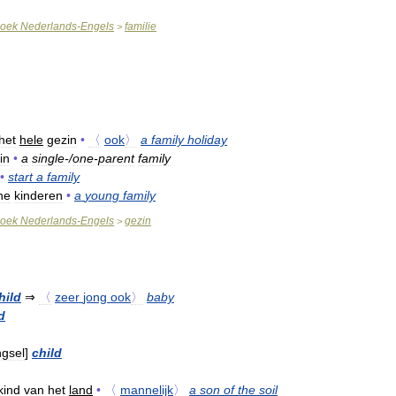
oek
Nederlands
-
Engels
familie
>
het
hele
gezin
•
〈
ook
〉
a
family
holiday
in
•
a
single
-/
one
-
parent
family
•
start
a
family
ne
kinderen
•
a
young
family
oek
Nederlands
-
Engels
gezin
>
hild
⇒
〈
zeer
jong
ook
〉
baby
d
ngsel
]
child
kind
van
het
land
•
〈
mannelijk
〉
a
son
of
the
soil