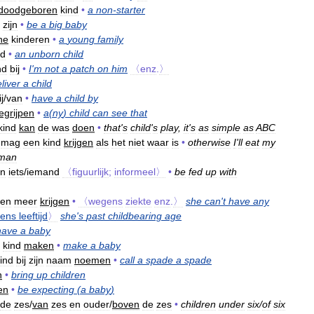
doodgeboren
kind
•
a
non
-
starter
zijn
•
be
a
big
baby
ne
kinderen
•
a
young
family
nd
•
an
unborn
child
nd
bij
•
I
'
m
not
a
patch
on
him
〈enz
.
〉
liver
a
child
ij
/
van
•
have
a
child
by
egrijpen
•
a
(
ny
)
child
can
see
that
kind
kan
de
was
doen
•
that
'
s
child
'
s
play
,
it
'
s
as
simple
as
ABC
mag
een
kind
krijgen
als
het
niet
waar
is
•
otherwise
I
'
ll
eat
my
man
an
iets
/
iemand
〈figuurlijk
;
informeel〉
•
be
fed
up
with
ren
meer
krijgen
•
〈wegens
ziekte
enz
.
〉
she
can
'
t
have
any
ens
leeftijd
〉
she
'
s
past
childbearing
age
have
a
baby
kind
maken
•
make
a
baby
ind
bij
zijn
naam
noemen
•
call
a
spade
a
spade
n
•
bring
up
children
en
•
be
expecting
(
a
baby
)
de
zes
/
van
zes
en
ouder
/
boven
de
zes
•
children
under
six
/
of
six