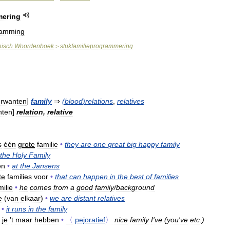
mering
ramming
nisch
Woordenboek
stukfamilieprogrammering
>
erwanten
]
family
⇒
(
blood
)
relations
,
relatives
nten
]
relation
,
relative
s
één
grote
familie
•
they
are
one
great
big
happy
family
the
Holy
Family
en
•
at
the
Jansens
te
families
voor
•
that
can
happen
in
the
best
of
families
milie
•
he
comes
from
a
good
family
/
background
e
(
van
elkaar
)
•
we
are
distant
relatives
•
it
runs
in
the
family
je
'
t
maar
hebben
•
〈
pejoratief
〉
nice
family
I
'
ve
(
you
'
ve
etc
.)