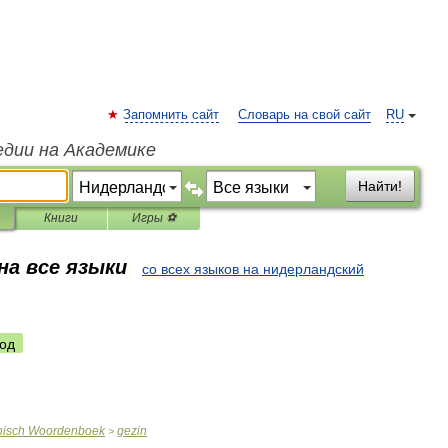
Запомнить сайт
Словарь на свой сайт
RU
едии на Академике
Найти!
Книги
Игры ⚽
на все языки
со всех языков на нидерландский
од
nisch
Woordenboek
gezin
>