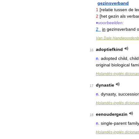
gezinsverband
1
[
relatie
tussen
de
le
2
[
het
gezin
als
verba
♦
voorbeelden:
2
in
gezinsverband
Van
Dale
Handwoordenb
adoptiefkind
16
n
.
adopted
child
,
child
original
biological
fami
Holandés
-
inglés
dicionar
dynastie
17
n
.
dynasty
,
successio
Holandés
-
inglés
dicionar
eenoudergezin
18
n
.
single
-
parent
family
Holandés
-
inglés
dicionar