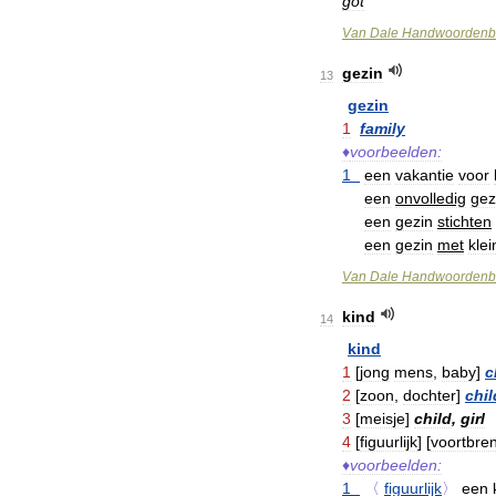
got
Van
Dale
Handwoordenb
gezin
13
gezin
1
family
♦
voorbeelden:
1
een
vakantie
voor
een
onvolledig
gez
een
gezin
stichten
een
gezin
met
klei
Van
Dale
Handwoordenb
kind
14
kind
1
[
jong
mens
,
baby
]
c
2
[
zoon
,
dochter
]
chil
3
[
meisje
]
child
,
girl
4
[
figuurlijk
] [
voortbre
♦
voorbeelden:
1
〈
figuurlijk
〉
een