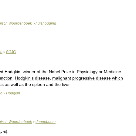
nisch
Woordenboek
huishouding
>
io
BGJG
>
yd
Hodgkin
,
winner
of
the
Nobel
Prize
in
Physiology
or
Medicine
unction
;
Hodgkin
'
s
disease
,
malignant
progressive
disease
which
es
as
well
as
the
spleen
and
the
liver
io
Hodgkin
>
nisch
Woordenboek
denneboom
>
r