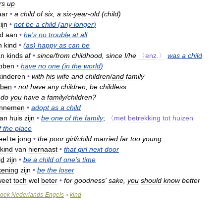
rs
up
aar
•
a
child
of
six
,
a
six
-
year
-
old
(
child
)
ijn
•
not
be
a
child
(
any
longer
)
nd
aan
•
he
'
s
no
trouble
at
all
n
kind
•
(
as
)
happy
as
can
be
an
kinds
af
•
since
/
from
childhood
,
since
I
/
he
〈enz
.
〉
was
a
child
bben
•
have
no
one
(
in
the
world
)
kinderen
•
with
his
wife
and
children
/
and
family
ben
•
not
have
any
children
,
be
childless
do
you
have
a
family
/
children
?
nnemen
•
adopt
as
a
child
an
huis
zijn
•
be
one
of
the
family
;
〈met
betrekking
tot
huizen
f
the
place
eel
te
jong
•
the
poor
girl
/
child
married
far
too
young
kind
van
hiernaast
•
that
girl
next
door
jd
zijn
•
be
a
child
of
one
'
s
time
kening
zijn
•
be
the
loser
weet
toch
wel
beter
•
for
goodness
'
sake
,
you
should
know
better
oek
Nederlands
-
Engels
kind
>