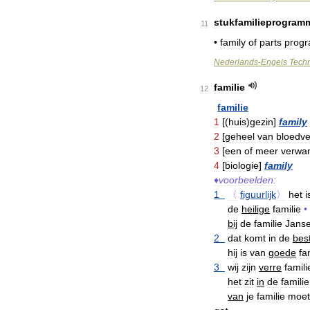
stukfamilieprogram
11
•
family
of
parts
prog
Nederlands
-
Engels
Tech
familie
12
familie
1
[(
huis
)
gezin
]
family
2
[
geheel
van
bloedv
3
[
een
of
meer
verwa
4
[
biologie
]
family
♦
voorbeelden:
1
〈
figuurlijk
〉
het
i
de
heilige
familie
•
bij
de
familie
Jans
2
dat
komt
in
de
bes
hij
is
van
goede
fa
3
wij
zijn
verre
famili
het
zit
in
de
familie
van
je
familie
moet