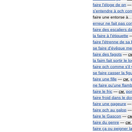
faire
l
'
éloge
de
qn
s
'
entendre
à
qch
co
faire
une
entorse
à
.
erreur
ne
fait
pas
co
faire
des
escaliers
d
la
faire
à
l
'
étiquette
faire
l
'
étrenne
de
sa
se
faire
d
'
évêque
me
faire
des
fagots
—
с
la
faim
fait
sortir
le
l
faire
qch
comme
s
'
il
se
faire
casser
la
fig
faire
une
fille
—
см
.
ne
faire
qu
'
une
flam
faire
le
fric
—
см
.
po
faire
froid
dans
le
do
faire
une
gageure
faire
qch
au
galop
faire
le
Gascon
—
с
faire
du
genre
—
см
.
faire
ça
ou
peigner
l