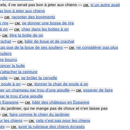
cela
,
il
ne
serait
pas
bon
à
jeter
aux
chiens
—
см
.
si
un
autre
avait
as
bon
à
jeter
aux
chiens
—
см
.
raconter
des
boniments
e
rire
—
см
.
se
donner
une
bosse
de
rire
à
qn
—
см
.
chier
dans
les
bottes
à
qn
—
см
.
être
la
botte
de
qn
rachat
—
см
.
bâtir
de
boue
et
de
crachat
cas
que
de
la
boue
de
ses
souliers
—
см
.
ne
considérer
pas
plus
ouliers
tre
bourru
oincer
la
bulle
s
'
attacher
la
ceinture
velle
—
см
.
se
brûler
la
cervelle
poule
à
qn
—
см
.
donner
la
chair
de
poule
à
qn
ser
un
chameau
par
trou
d
'
une
aiguille
—
см
.
essayer
de
faire
par
le
trou
d
'
une
aiguille
n
Espagne
—
см
.
bâtir
des
châteaux
en
Espagne
du
jardinier
,
qui
ne
mange
pas
de
choux
et
n
'
en
laisse
pas
—
см
.
faire
comme
le
chien
du
jardinier
ur
les
chiens
—
см
.
cela
n
'
est
pas
pour
les
chiens
sés
—
см
.
avoir
la
rubrique
des
chiens
écrasés