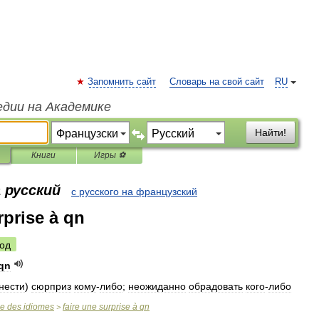
Запомнить сайт
Словарь на свой сайт
RU
едии на Академике
Найти!
Книги
Игры ⚽
 русский
с русского на французский
rprise à qn
од
qn
нести
)
сюрприз
кому
-
либо
;
неожиданно
обрадовать
кого
-
либо
se
des
idiomes
faire
une
surprise
à
qn
>