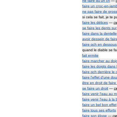
ne
faire
qu
'
un
cri
—
faire
un
croc
-
en
-
jam
ne
pas
faire
de
gros
si
cela
se
fait
,
je
te
p
faire
les
délices
—
с
se
faire
les
dents
sur
faire
dans
la
dentelle
avoir
dessein
de
fair
faire
qch
en
dessous
quand
le
diable
se
fa
fait
ermite
faire
marcher
au
doi
faire
les
doigts
dans
faire
qch
derrière
le
faire
l
'
effet
d
'
une
dou
être
en
droit
de
faire
se
faire
un
droit
—
с
faire
venir
l
'
eau
au
m
faire
venir
l
'
eau
à
la
faire
un
bel
bon
effet
faire
tous
ses
efforts
faire
son
éloge
—
см