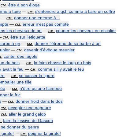
—
см
.
être
à
son
éloge
mme
à
faire
—
см
.
s
'
entendre
à
qch
comme
à
faire
un
coffre
.. —
см
.
donner
une
entorse
à
...
mpte
—
см
.
erreur
n
'
est
pas
compte
ans
les
cheveux
de
qn
—
см
.
couper
les
cheveux
en
escalier
—
см
.
être
sur
l
'
étiquette
barbe
à
qn
—
см
.
donner
l
'
étrenne
de
sa
barbe
à
qn
unier
—
см
.
devenir
d
'
évêque
meunier
м
.
conter
des
fagots
oup
du
bois
—
см
.
la
faim
chasse
le
loup
du
bois
y
avait
le
feu
—
см
.
comme
s
'
il
y
avait
le
feu
ure
—
см
.
se
casser
la
figure
emballer
une
fille
bée
—
см
.
n
'
être
qu
'
une
flambée
mper
le
fric
s
—
см
.
donner
froid
dans
le
dos
—
см
.
accepter
une
gageure
—
см
.
aller
le
grand
galop
м
.
faire
la
lessive
de
Gascon
se
donner
du
genre
a
girafe
!
—
см
.
peigner
la
girafe
!