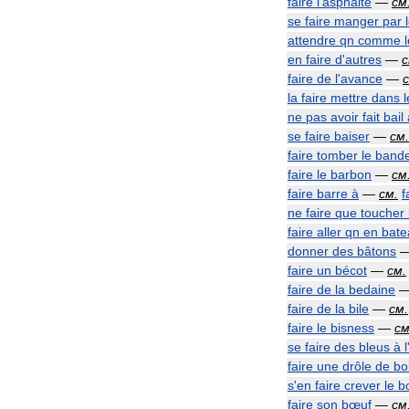
faire
l
'
asphalte
—
см
se
faire
manger
par
attendre
qn
comme
en
faire
d
'
autres
—
faire
de
l
'
avance
—
la
faire
mettre
dans
l
ne
pas
avoir
fait
bail
se
faire
baiser
—
см
.
faire
tomber
le
band
faire
le
barbon
—
см
faire
barre
à
—
см
.
f
ne
faire
que
toucher
faire
aller
qn
en
bate
donner
des
bâtons
faire
un
bécot
—
см
.
faire
de
la
bedaine
faire
de
la
bile
—
см
.
faire
le
bisness
—
с
se
faire
des
bleus
à
l
faire
une
drôle
de
bo
s
'
en
faire
crever
le
b
faire
son
bœuf
—
см