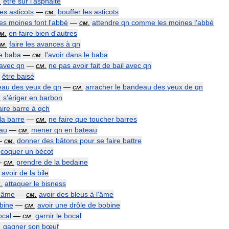
.
être
sur
l
'
asphalte
les
asticots
—
см
.
bouffer
les
asticots
les
moines
font
l
'
abbé
—
см
.
attendre
qn
comme
les
moines
l
'
abbé
см
.
en
faire
bien
d
'
autres
см
.
faire
les
avances
à
qn
e
baba
—
см
.
l
'
avoir
dans
le
baba
avec
qn
—
см
.
ne
pas
avoir
fait
de
bail
avec
qn
être
baisé
eau
des
yeux
de
qn
—
см
.
arracher
le
bandeau
des
yeux
de
qn
.
s
'
ériger
en
barbon
aire
barre
à
qch
la
barre
—
см
.
ne
faire
que
toucher
barres
au
—
см
.
mener
qn
en
bateau
—
см
.
donner
des
bâtons
pour
se
faire
battre
coquer
un
bécot
—
см
.
prendre
de
la
bedaine
avoir
de
la
bile
м
.
attaquer
le
bisness
'
âme
—
см
.
avoir
des
bleus
à
l
'
âme
bine
—
см
.
avoir
une
drôle
de
bobine
ocal
—
см
.
garnir
le
bocal
.
gagner
son
bœuf