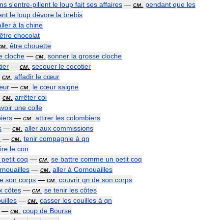
ens
s
'
entre
-
pillent
le
loup
fait
ses
affaires
—
см
.
pendant
que
les
ent
le
loup
dévore
la
brebis
aller
à
la
chine
être
chocolat
см
.
être
chouette
e
cloche
—
см
.
sonner
la
grosse
cloche
ier
—
см
.
secouer
le
cocotier
—
см
.
affadir
le
cœur
œur
—
см
.
le
cœur
saigne
—
см
.
arrêter
coi
avoir
une
colle
iers
—
см
.
attirer
les
colombiers
s
—
см
.
aller
aux
commissions
n
—
см
.
tenir
compagnie
à
qn
ire
le
con
petit
coq
—
см
.
se
battre
comme
un
petit
coq
rnouailles
—
см
.
aller
à
Cornouailles
e
son
corps
—
см
.
couvrir
qn
de
son
corps
x
côtes
—
см
.
se
tenir
les
côtes
uilles
—
см
.
casser
les
couilles
à
qn
—
см
.
coup
de
Bourse