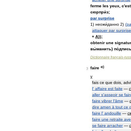
ferme
les
yeux
,
c
'
est
сюрпри́з
;
par
surprise
1
)
неожи́данно
2
)
(
pa
attaquer
par
surprise
+
A
));
obtenir
une
signatu
вы́манить
)
по́дпис
Dictionnaire
français
-
rus
faire
3
v
fais
ce
que
dois
,
adv
l
'
affaire
est
faite
—
aller
s
'
asseoir
se
fair
faire
vibrer
l
'
âme
—
dire
amen
à
tout
ce
faire
l
'
andouille
—
с
faire
une
retraite
ave
se
faire
arracher
—