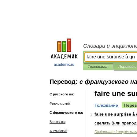
Словари и энциклоп
academic.ru
Толкования
Переводы
Перевод:
с французского на
faire une su
С русского на:
Французский
Толкование
Перев
С французского на:
faire
une
surprise
à
1
Все языки
сделать
(
или
препод
Английский
Dictionnaire
français
-
rus