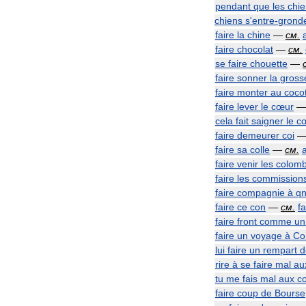
pendant
que
les
chi
chiens
s
'
entre
-
grond
faire
la
chine
—
см
.
faire
chocolat
—
см
.
se
faire
chouette
—
faire
sonner
la
gross
faire
monter
au
cocot
faire
lever
le
cœur
cela
fait
saigner
le
c
faire
demeurer
coi
faire
sa
colle
—
см
.
faire
venir
les
colomb
faire
les
commission
faire
compagnie
à
q
faire
ce
con
—
см
.
fa
faire
front
comme
un
faire
un
voyage
à
Co
lui
faire
un
rempart
d
rire
à
se
faire
mal
au
tu
me
fais
mal
aux
co
faire
coup
de
Bourse