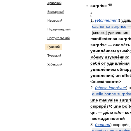
Арабский
surprise
2
Болгарский
f
1
.
(
étonnement
)
удив
Немецкий
cacher
sa
surprise
Нидерландский
[
своего́
]
удивле́ния
;
Португальский
manifester
sa
surpri
surprise
—
онеме́ть
Русский
удивле́нием
узнаю́
Турецкий
мо́ему
изумле́нию
;
себя́
от
удивле́ния
Узбекский
удивле́нием
обнару
удивле́ния
;
un
effet
<
внеза́пности
>
2
.
(
chose
imprévue
)
н
quelle
bonne
surpris
une
mauvaise
surpr
сюрпри́з
>;
une
boît
qn
.
—
де́лать
/
с
=
ком
неожи́данностей
3
.
(
cadeau
)
сюрпри́з
,
acheter
une
surprise