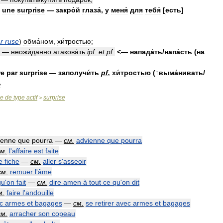
une
surprise
—
закро́й
глаза́
,
у
меня́
для
тебя́
[
есть
]
r
ruse
)
обма́ном
,
хи́тростью
;
—
неожи́данно
атакова́ть
ipf
.
et
pf
.
<—
напада́ть
/
напа́сть
(
на
re
par
surprise
—
заполучи́ть
pf
.
хи́тростью
(↑
выма́нивать
/
ь
se
de
type
actif
surprise
>
ienne
que
pourra
—
см
.
advienne
que
pourra
см
.
l
'
affaire
est
faite
e
fiche
—
см
.
aller
s
'
asseoir
см
.
remuer
l
'
âme
qu
'
on
fait
—
см
.
dire
amen
à
tout
ce
qu
'
on
dit
м
.
faire
l
'
andouille
c
armes
et
bagages
—
см
.
se
retirer
avec
armes
et
bagages
см
.
arracher
son
copeau