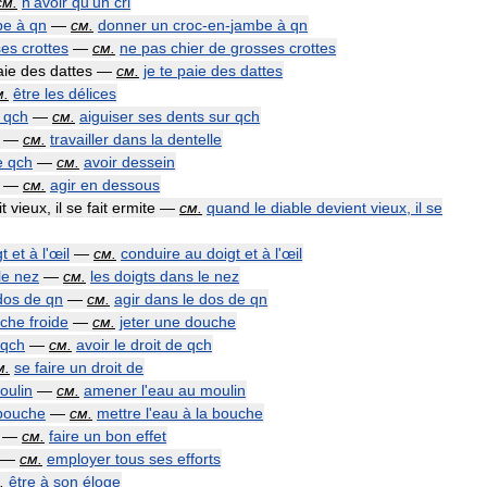
см
.
n
'
avoir
qu
'
un
cri
be
à
qn
—
см
.
donner
un
croc
-
en
-
jambe
à
qn
ses
crottes
—
см
.
ne
pas
chier
de
grosses
crottes
aie
des
dattes
—
см
.
je
te
paie
des
dattes
м
.
être
les
délices
qch
—
см
.
aiguiser
ses
dents
sur
qch
—
см
.
travailler
dans
la
dentelle
e
qch
—
см
.
avoir
dessein
—
см
.
agir
en
dessous
it
vieux
,
il
se
fait
ermite
—
см
.
quand
le
diable
devient
vieux
,
il
se
gt
et
à
l
'
œil
—
см
.
conduire
au
doigt
et
à
l
'
œil
le
nez
—
см
.
les
doigts
dans
le
nez
dos
de
qn
—
см
.
agir
dans
le
dos
de
qn
che
froide
—
см
.
jeter
une
douche
qch
—
см
.
avoir
le
droit
de
qch
м
.
se
faire
un
droit
de
oulin
—
см
.
amener
l
'
eau
au
moulin
bouche
—
см
.
mettre
l
'
eau
à
la
bouche
—
см
.
faire
un
bon
effet
—
см
.
employer
tous
ses
efforts
.
être
à
son
éloge