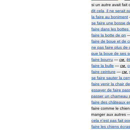
si
un
autre
avait
fait
dit
cela
,
il
ne
serait
p
la
faire
au
boniment
se
faire
une
bosse
d
faire
dans
les
bottes
faire
la
botte
de
qn
faire
de
boue
et
de
c
ne
pas
faire
plus
de
que
la
boue
de
ses
s
faire
bourru
—
см
.
ê
faire
la
bulle
—
см
.
c
faire
ceinture
—
см
.
se
faire
sauter
la
cer
faire
venir
la
chair
de
essayer
de
faire
pas
passer
un
chameau
faire
des
châteaux
e
faire
comme
le
chien
manger
aux
autres
cela
n
'
est
pas
fait
po
faire
les
chiens
écra