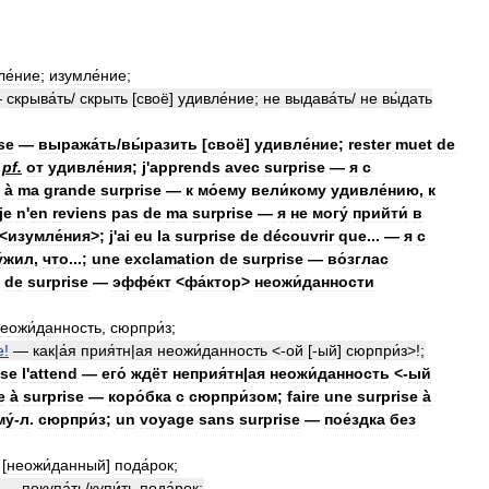
ле́ние
;
изумле́ние
;
—
скрыва́ть
/
скрыть
[
своё
]
удивле́ние
;
не
выдава́ть
/
не
вы́дать
se
—
выража́ть
/
вы́разить
[
своё
]
удивле́ние
;
rester
muet
de
pf
.
от
удивле́ния
;
j
'
apprends
avec
surprise
—
я
с
;
à
ma
grande
surprise
—
к
мо́ему
вели́кому
удивле́нию
,
к
je
n
'
en
reviens
pas
de
ma
surprise
—
я
не
могу́
прийти́
в
<
изумле́ния
>;
j
'
ai
eu
la
surprise
de
découvrir
que
... —
я
с
́жил
,
что
...;
une
exclamation
de
surprise
—
во́зглас
de
surprise
—
эффе́кт
<
фа́ктор
>
неожи́данности
еожи́данность
,
сюрпри́з
;
e
!
—
как
|
а́я
прия́тн
|
ая
неожи́данность
<-
ой
[-
ый
]
сюрпри́з
>!;
ise
l
'
attend
—
его́
ждёт
неприя́тн
|
ая
неожи́данность
<-
ый
e
à
surprise
—
коро́бка
с
сюрпри́зом
;
faire
une
surprise
à
у́
-
л
.
сюрпри́з
;
un
voyage
sans
surprise
—
пое́здка
без
 [
неожи́данный
]
пода́рок
;
—
покупа́ть
/
купи́ть
пода́рок
;