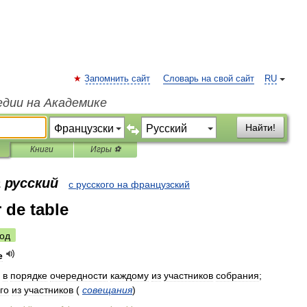
Запомнить сайт
Словарь на свой сайт
RU
едии на Академике
Найти!
Книги
Игры ⚽
 русский
с русского на французский
r de table
од
e
в
порядке
очередности
каждому
из
участников
собрания
;
го
из
участников
(
совещания
)