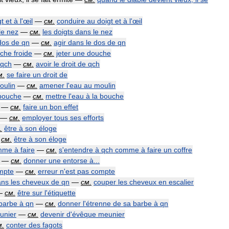
gt
et
à
l
'
œil
—
см
.
conduire
au
doigt
et
à
l
'
œil
le
nez
—
см
.
les
doigts
dans
le
nez
dos
de
qn
—
см
.
agir
dans
le
dos
de
qn
che
froide
—
см
.
jeter
une
douche
qch
—
см
.
avoir
le
droit
de
qch
м
.
se
faire
un
droit
de
oulin
—
см
.
amener
l
'
eau
au
moulin
bouche
—
см
.
mettre
l
'
eau
à
la
bouche
—
см
.
faire
un
bon
effet
—
см
.
employer
tous
ses
efforts
.
être
à
son
éloge
—
см
.
être
à
son
éloge
mme
à
faire
—
см
.
s
'
entendre
à
qch
comme
à
faire
un
coffre
.. —
см
.
donner
une
entorse
à
...
mpte
—
см
.
erreur
n
'
est
pas
compte
ans
les
cheveux
de
qn
—
см
.
couper
les
cheveux
en
escalier
—
см
.
être
sur
l
'
étiquette
barbe
à
qn
—
см
.
donner
l
'
étrenne
de
sa
barbe
à
qn
unier
—
см
.
devenir
d
'
évêque
meunier
м
.
conter
des
fagots