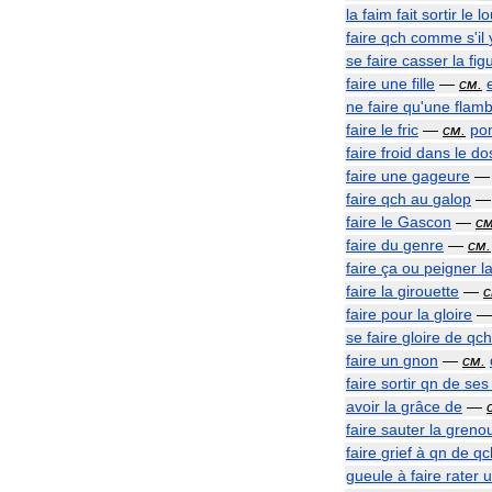
la
faim
fait
sortir
le
l
faire
qch
comme
s
'
il
se
faire
casser
la
fig
faire
une
fille
—
см
.
ne
faire
qu
'
une
flam
faire
le
fric
—
см
.
po
faire
froid
dans
le
do
faire
une
gageure
faire
qch
au
galop
faire
le
Gascon
—
с
faire
du
genre
—
см
.
faire
ça
ou
peigner
l
faire
la
girouette
—
faire
pour
la
gloire
se
faire
gloire
de
qch
faire
un
gnon
—
см
.
faire
sortir
qn
de
ses
avoir
la
grâce
de
—
faire
sauter
la
grenou
faire
grief
à
qn
de
qc
gueule
à
faire
rater
u