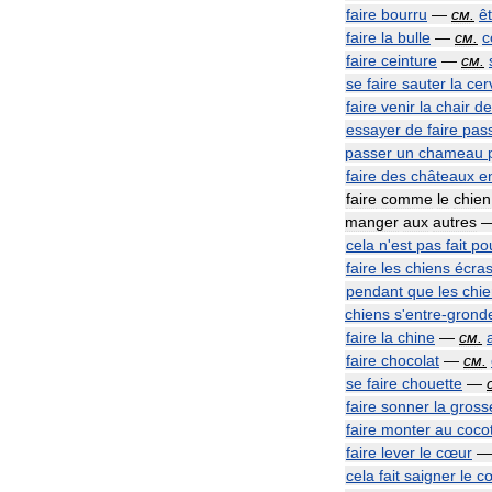
faire
bourru
—
см
.
ê
faire
la
bulle
—
см
.
c
faire
ceinture
—
см
.
se
faire
sauter
la
cer
faire
venir
la
chair
de
essayer
de
faire
pas
passer
un
chameau
faire
des
châteaux
e
faire
comme
le
chien
manger
aux
autres
cela
n
'
est
pas
fait
po
faire
les
chiens
écra
pendant
que
les
chi
chiens
s
'
entre
-
grond
faire
la
chine
—
см
.
faire
chocolat
—
см
.
se
faire
chouette
—
faire
sonner
la
gross
faire
monter
au
cocot
faire
lever
le
cœur
cela
fait
saigner
le
c