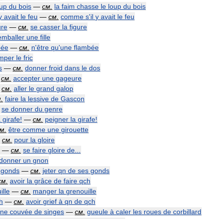
oup
du
bois
—
см
.
la
faim
chasse
le
loup
du
bois
y
avait
le
feu
—
см
.
comme
s
'
il
y
avait
le
feu
ure
—
см
.
se
casser
la
figure
emballer
une
fille
bée
—
см
.
n
'
être
qu
'
une
flambée
mper
le
fric
s
—
см
.
donner
froid
dans
le
dos
—
см
.
accepter
une
gageure
—
см
.
aller
le
grand
galop
м
.
faire
la
lessive
de
Gascon
se
donner
du
genre
a
girafe
!
—
см
.
peigner
la
girafe
!
см
.
être
comme
une
girouette
—
см
.
pour
la
gloire
—
см
.
se
faire
gloire
de
...
donner
un
gnon
gonds
—
см
.
jeter
qn
de
ses
gonds
см
.
avoir
la
grâce
de
faire
qch
ille
—
см
.
manger
la
grenouille
h
—
см
.
avoir
grief
à
qn
de
qch
ne
couvée
de
singes
—
см
.
gueule
à
caler
les
roues
de
corbillard