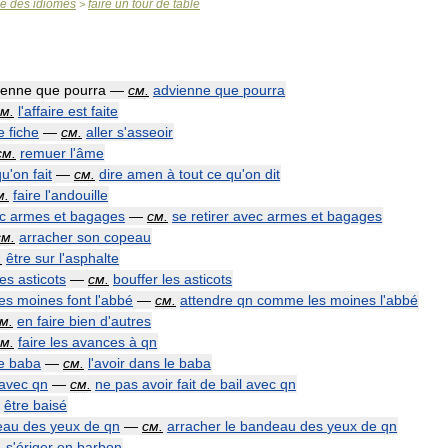
se
des
idiomes
faire
un
tour
de
table
>
ienne
que
pourra
—
см
.
advienne
que
pourra
см
.
l
'
affaire
est
faite
e
fiche
—
см
.
aller
s
'
asseoir
см
.
remuer
l
'
âme
qu
'
on
fait
—
см
.
dire
amen
à
tout
ce
qu
'
on
dit
м
.
faire
l
'
andouille
c
armes
et
bagages
—
см
.
se
retirer
avec
armes
et
bagages
см
.
arracher
son
copeau
.
être
sur
l
'
asphalte
les
asticots
—
см
.
bouffer
les
asticots
les
moines
font
l
'
abbé
—
см
.
attendre
qn
comme
les
moines
l
'
abbé
см
.
en
faire
bien
d
'
autres
см
.
faire
les
avances
à
qn
e
baba
—
см
.
l
'
avoir
dans
le
baba
avec
qn
—
см
.
ne
pas
avoir
fait
de
bail
avec
qn
être
baisé
eau
des
yeux
de
qn
—
см
.
arracher
le
bandeau
des
yeux
de
qn
.
s
'
ériger
en
barbon