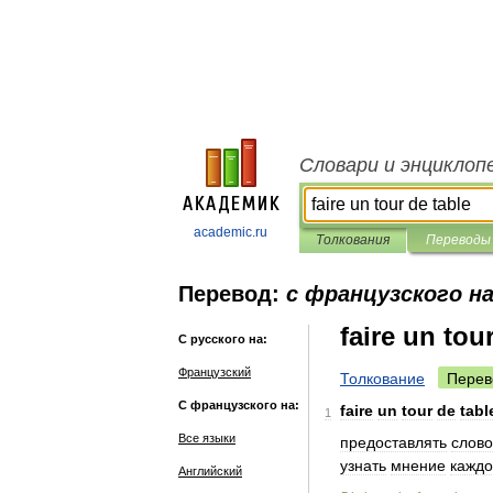
Словари и энциклоп
academic.ru
Толкования
Переводы
Перевод:
с французского на
faire un tou
С русского на:
Французский
Толкование
Перев
С французского на:
faire
un
tour
de
tabl
1
Все языки
предоставлять
слово
узнать
мнение
каждо
Английский