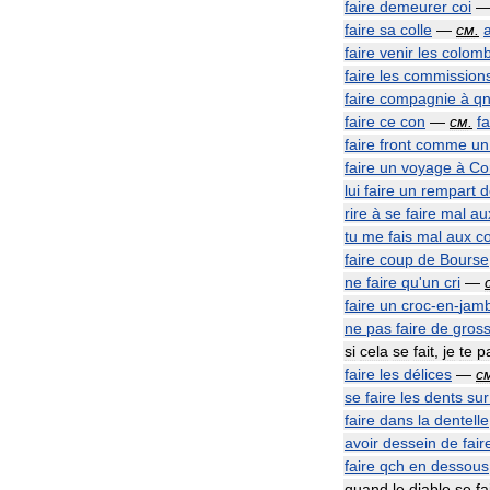
faire
demeurer
coi
faire
sa
colle
—
см
.
faire
venir
les
colomb
faire
les
commission
faire
compagnie
à
q
faire
ce
con
—
см
.
fa
faire
front
comme
un
faire
un
voyage
à
Co
lui
faire
un
rempart
d
rire
à
se
faire
mal
au
tu
me
fais
mal
aux
co
faire
coup
de
Bourse
ne
faire
qu
'
un
cri
—
faire
un
croc
-
en
-
jam
ne
pas
faire
de
gros
si
cela
se
fait
,
je
te
p
faire
les
délices
—
с
se
faire
les
dents
sur
faire
dans
la
dentelle
avoir
dessein
de
fair
faire
qch
en
dessous
quand
le
diable
se
fa