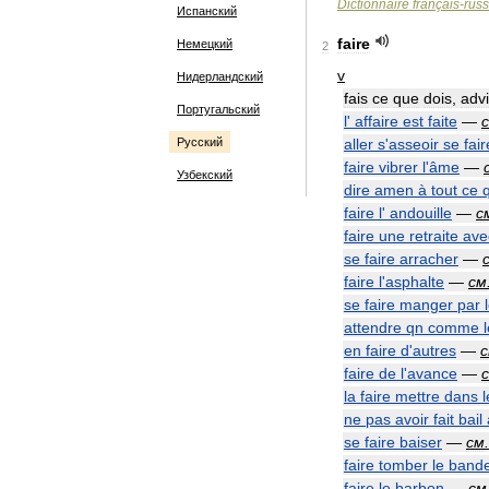
Dictionnaire
français
-
rus
Испанский
faire
Немецкий
2
v
Нидерландский
fais
ce
que
dois
,
adv
Португальский
l
'
affaire
est
faite
—
Русский
aller
s
'
asseoir
se
fair
faire
vibrer
l
'
âme
—
Узбекский
dire
amen
à
tout
ce
faire
l
'
andouille
—
с
faire
une
retraite
ave
se
faire
arracher
—
faire
l
'
asphalte
—
см
se
faire
manger
par
attendre
qn
comme
en
faire
d
'
autres
—
faire
de
l
'
avance
—
la
faire
mettre
dans
l
ne
pas
avoir
fait
bail
se
faire
baiser
—
см
.
faire
tomber
le
band
faire
le
barbon
—
см