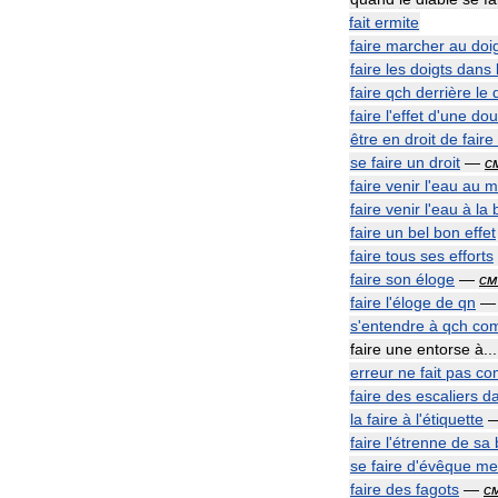
fait
ermite
faire
marcher
au
doi
faire
les
doigts
dans
faire
qch
derrière
le
faire
l
'
effet
d
'
une
dou
être
en
droit
de
faire
se
faire
un
droit
—
с
faire
venir
l
'
eau
au
m
faire
venir
l
'
eau
à
la
faire
un
bel
bon
effet
faire
tous
ses
efforts
faire
son
éloge
—
см
faire
l
'
éloge
de
qn
s
'
entendre
à
qch
co
faire
une
entorse
à
.
erreur
ne
fait
pas
co
faire
des
escaliers
d
la
faire
à
l
'
étiquette
faire
l
'
étrenne
de
sa
se
faire
d
'
évêque
me
faire
des
fagots
—
с