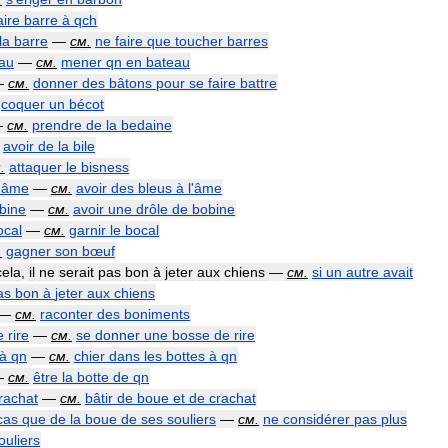
aire
barre
à
qch
la
barre
—
см
.
ne
faire
que
toucher
barres
au
—
см
.
mener
qn
en
bateau
—
см
.
donner
des
bâtons
pour
se
faire
battre
coquer
un
bécot
—
см
.
prendre
de
la
bedaine
avoir
de
la
bile
м
.
attaquer
le
bisness
'
âme
—
см
.
avoir
des
bleus
à
l
'
âme
bine
—
см
.
avoir
une
drôle
de
bobine
ocal
—
см
.
garnir
le
bocal
.
gagner
son
bœuf
cela
,
il
ne
serait
pas
bon
à
jeter
aux
chiens
—
см
.
si
un
autre
avait
as
bon
à
jeter
aux
chiens
—
см
.
raconter
des
boniments
e
rire
—
см
.
se
donner
une
bosse
de
rire
à
qn
—
см
.
chier
dans
les
bottes
à
qn
—
см
.
être
la
botte
de
qn
rachat
—
см
.
bâtir
de
boue
et
de
crachat
cas
que
de
la
boue
de
ses
souliers
—
см
.
ne
considérer
pas
plus
ouliers