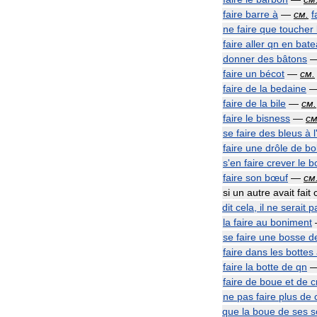
faire
barre
à
—
см
.
f
ne
faire
que
toucher
faire
aller
qn
en
bate
donner
des
bâtons
faire
un
bécot
—
см
.
faire
de
la
bedaine
faire
de
la
bile
—
см
.
faire
le
bisness
—
с
se
faire
des
bleus
à
l
faire
une
drôle
de
bo
s
'
en
faire
crever
le
b
faire
son
bœuf
—
см
si
un
autre
avait
fait
dit
cela
,
il
ne
serait
p
la
faire
au
boniment
se
faire
une
bosse
d
faire
dans
les
bottes
faire
la
botte
de
qn
faire
de
boue
et
de
c
ne
pas
faire
plus
de
que
la
boue
de
ses
s