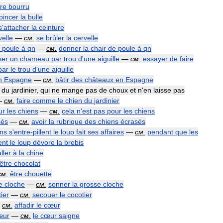
tre
bourru
oincer
la
bulle
s
'
attacher
la
ceinture
velle
—
см
.
se
brûler
la
cervelle
poule
à
qn
—
см
.
donner
la
chair
de
poule
à
qn
ser
un
chameau
par
trou
d
'
une
aiguille
—
см
.
essayer
de
faire
par
le
trou
d
'
une
aiguille
n
Espagne
—
см
.
bâtir
des
châteaux
en
Espagne
du
jardinier
,
qui
ne
mange
pas
de
choux
et
n
'
en
laisse
pas
—
см
.
faire
comme
le
chien
du
jardinier
ur
les
chiens
—
см
.
cela
n
'
est
pas
pour
les
chiens
sés
—
см
.
avoir
la
rubrique
des
chiens
écrasés
ens
s
'
entre
-
pillent
le
loup
fait
ses
affaires
—
см
.
pendant
que
les
ent
le
loup
dévore
la
brebis
aller
à
la
chine
être
chocolat
см
.
être
chouette
e
cloche
—
см
.
sonner
la
grosse
cloche
ier
—
см
.
secouer
le
cocotier
—
см
.
affadir
le
cœur
œur
—
см
.
le
cœur
saigne