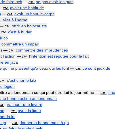
de
faire
qch
—
см
.
ne
pas
avoir
les
guts
—
см
.
avoir
une
habitude
s
—
см
.
avoir
un
haut
-
le
-
corps
м
.
aller
à
l
'
herbe
—
см
.
offrir
en
holocauste
—
см
.
c
'
est
à
hurler
illico
.
commettre
un
impair
es
—
см
.
commettre
des
imprudences
it
l
'
action
—
см
.
l
'
intention
est
réputée
pour
le
fait
re
en
java
e
qui
ne
plaisent
qu
'
à
ceux
qui
les
font
—
см
.
ce
sont
jeux
de
см
.
c
'
est
cher
le
kilo
re
légion
ttre
au
lendemain
ce
qui
peut
être
fait
le
jour
même
—
см
.
il
ne
une
bonne
action
au
lendemain
см
.
pratiquer
une
levure
gne
—
см
.
avoir
la
ligne
ner
la
loi
à
qn
—
см
.
donner
la
bonne
main
à
qn
м
.
se
faire
la
main
à
qch