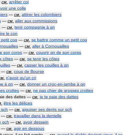
—
см
.
arrêter
coi
avoir
une
colle
iers
—
см
.
attirer
les
colombiers
s
—
см
.
aller
aux
commissions
n
—
см
.
tenir
compagnie
à
qn
ire
le
con
petit
coq
—
см
.
se
battre
comme
un
petit
coq
rnouailles
—
см
.
aller
à
Cornouailles
e
son
corps
—
см
.
couvrir
qn
de
son
corps
x
côtes
—
см
.
se
tenir
les
côtes
uilles
—
см
.
casser
les
couilles
à
qn
—
см
.
coup
de
Bourse
см
.
n
'
avoir
qu
'
un
cri
be
à
qn
—
см
.
donner
un
croc
-
en
-
jambe
à
qn
ses
crottes
—
см
.
ne
pas
chier
de
grosses
crottes
aie
des
dattes
—
см
.
je
te
paie
des
dattes
м
.
être
les
délices
qch
—
см
.
aiguiser
ses
dents
sur
qch
—
см
.
travailler
dans
la
dentelle
e
qch
—
см
.
avoir
dessein
—
см
.
agir
en
dessous
it
vieux
,
il
se
fait
ermite
—
см
.
quand
le
diable
devient
vieux
,
il
se