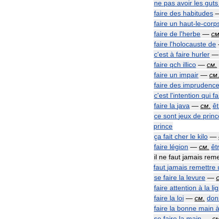
ne
pas
avoir
les
guts
faire
des
habitudes
faire
un
haut
-
le
-
corp
faire
de
l
'
herbe
—
с
faire
l
'
holocauste
de
c
'
est
à
faire
hurler
faire
qch
illico
—
см
.
faire
un
impair
—
см
faire
des
imprudenc
c
'
est
l
'
intention
qui
fa
faire
la
java
—
см
.
êt
ce
sont
jeux
de
princ
prince
ça
fait
cher
le
kilo
—
faire
légion
—
см
.
êt
il
ne
faut
jamais
reme
faut
jamais
remettre
se
faire
la
levure
—
faire
attention
à
la
li
faire
la
loi
—
см
.
don
faire
la
bonne
main
se
faire
la
main
—
с