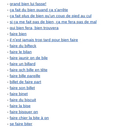
-
grand bien lui fasse!
-
ça fait du bien quand ça s'arrête
-
ça fait plus de bien qu'un coup de pied au cul
-
si ça me fait pas de bien, ça me fera pas de mal
-
qui bien fera, bien trouvera
-
faire bien
-
il n'est jamais trop tard pour bien faire
-
faire du bifteck
-
faire le bilan
-
faire jaunir qn de bile
-
faire un billard
-
faire qch bille en tête
-
faire bille pareille
-
billet de faire part
-
faire son billet
-
faire binet
-
faire du biscuit
-
faire la bise
-
faire bisquer qn
-
faire chier la bite à qn
-
se faire biter