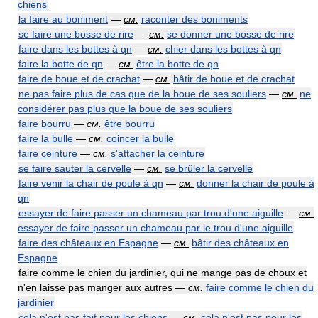
chiens
la faire au boniment
—
см.
raconter des boniments
se faire une bosse de rire
—
см.
se donner une bosse de rire
faire dans les bottes à qn
—
см.
chier dans les bottes à qn
faire la botte de qn
—
см.
être la botte de qn
faire de boue et de crachat
—
см.
bâtir de boue et de crachat
ne pas faire plus de cas que de la boue de ses souliers
—
см.
ne
considérer pas plus que la boue de ses souliers
faire bourru
—
см.
être bourru
faire la bulle
—
см.
coincer la bulle
faire ceinture
—
см.
s'attacher la ceinture
se faire sauter la cervelle
—
см.
se brûler la cervelle
faire venir la chair de poule à qn
—
см.
donner la chair de poule à
qn
essayer de faire passer un chameau par trou d'une aiguille
—
см.
essayer de faire passer un chameau par le trou d'une aiguille
faire des châteaux en Espagne
—
см.
bâtir des châteaux en
Espagne
faire comme le chien du jardinier, qui ne mange pas de choux et
n'en laisse pas manger aux autres —
см.
faire comme le chien du
jardinier
cela n'est pas fait pour les chiens
—
см.
cela n'est pas pour les