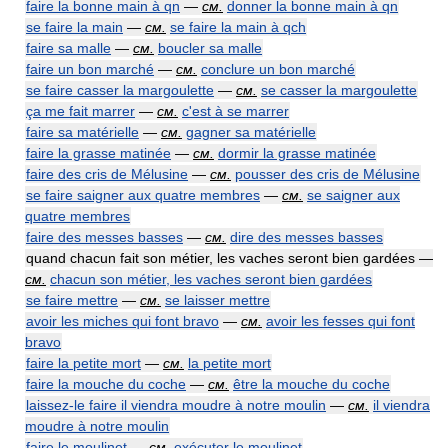
faire la bonne main à qn
—
см.
donner la bonne main à qn
se faire la main
—
см.
se faire la main à qch
faire sa malle
—
см.
boucler sa malle
faire un bon marché
—
см.
conclure un bon marché
se faire casser la margoulette
—
см.
se casser la margoulette
ça me fait marrer
—
см.
c'est à se marrer
faire sa matérielle
—
см.
gagner sa matérielle
faire la grasse matinée
—
см.
dormir la grasse matinée
faire des cris de Mélusine
—
см.
pousser des cris de Mélusine
se faire saigner aux quatre membres
—
см.
se saigner aux
quatre membres
faire des messes basses
—
см.
dire des messes basses
quand chacun fait son métier, les vaches seront bien gardées —
см.
chacun son métier, les vaches seront bien gardées
se faire mettre
—
см.
se laisser mettre
avoir les miches qui font bravo
—
см.
avoir les fesses qui font
bravo
faire la petite mort
—
см.
la petite mort
faire la mouche du coche
—
см.
être la mouche du coche
laissez-le faire il viendra moudre à notre moulin
—
см.
il viendra
moudre à notre moulin
faire le moulinet
—
см.
exécuter le moulinet