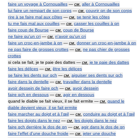
faire un voyage à Cornouailles
—
см.
aller à Cornouailles
lui faire un rempart de son corps
—
см.
couvrir qn de son corps
rire à se faire mal aux côtes
—
см.
se tenir les côtes
tu me fais mal aux couilles
—
см.
casser les couilles à qn
faire coup de Bourse
—
см.
coup de Bourse
ne faire qu'un cri
—
см.
n'avoir qu'un cri
faire un croc-en-jambe à qn
—
см.
donner un croc-en-jambe à qn
ne pas faire de grosses crottes
—
см.
ne pas chier de grosses
crottes
si cela se fait, je te paie des dattes —
см.
je te paie des dattes
faire les délices
—
см.
être les délices
se faire les dents sur qch
—
см.
aiguiser ses dents sur qch
faire dans la dentelle
—
см.
travailler dans la dentelle
avoir dessein de faire qch
—
см.
avoir dessein
faire qch en dessous
—
см.
agir en dessous
quand le diable se fait vieux, il se fait ermite —
см.
quand le
diable devient vieux, il se fait ermite
faire marcher au doigt et à l'œil
—
см.
conduire au doigt et à l'œil
faire les doigts dans le nez
—
см.
les doigts dans le nez
faire qch derrière le dos de qn
—
см.
agir dans le dos de qn
faire l'effet d'une douche froide
—
см.
jeter une douche