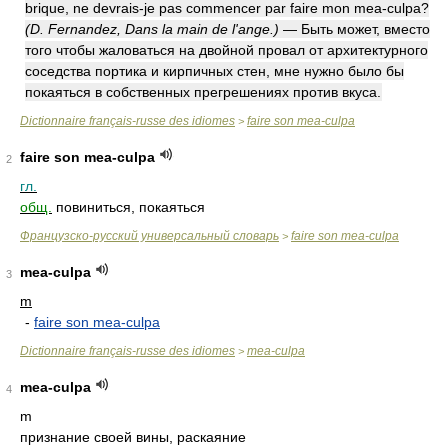
brique, ne devrais-je pas commencer par faire mon mea-culpa?
(D. Fernandez, Dans la main de l'ange.)
— Быть может, вместо
того чтобы жаловаться на двойной провал от архитектурного
соседства портика и кирпичных стен, мне нужно было бы
покаяться в собственных прегрешениях против вкуса.
Dictionnaire français-russe des idiomes
faire son mea-culpa
>
faire son mea-culpa
2
гл.
общ.
повиниться, покаяться
Французско-русский универсальный словарь
faire son mea-culpa
>
mea-culpa
3
m
-
faire son mea-culpa
Dictionnaire français-russe des idiomes
mea-culpa
>
mea-culpa
4
m
признание своей вины, раскаяние