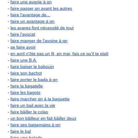
-
faire une avanie à qn
-
faire passer qn avant les autres
-
faire l'avantage de...
-
faire un avantage à qn
-
les avares font nécessité de tout
-
faire l'avocat
-
faire manger de l'avoine à qn
-
se faire avoir
-
en avril n'ôte pas un fil, en mai, fais ce qu'il te plaît
-
faire une B.A.
-
faire baiser le babouin
-
faire son bachot
-
faire porter le bada à qn
-
faire la bagatelle
-
faire les bagots
-
faire marcher qn à la baguette
-
faire un bail avec la vie
-
faire bâiller le colas
-
un bon bâilleur en fait bâiller deux
-
faire ses baisemains à qn
-
faire le bal
-
faire une balade