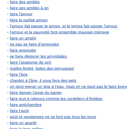
-
faire des amitiés
-
faire ses amitiés à qn
-
faire l'amour
-
faire le parfait amour
-
l'amour fait passer le temps, et le temps fait passer l'amour
-
l'amour et la pauvreté font ensemble mauvais ménage
-
faire un amphi
-
ne pas se faire d'ampoules
-
faire ampouler
-
se faire dégivrer les amygdales
-
faire l'anatomie de qch
-
maître André, faites des perruques!
-
faire l'âne
-
chantez à l'âne, il vous fera des pets
-
on peut mener un âne à l'eau, mais on ne peut pas le faire boire
-
faire danser l'anse du panier
-
faire tout à rebours comme les cordeliers d'Antibes
-
faire antichambre
-
faire l'août
-
août et vendanges ne se font pas tous les jours
-
faire un aparté
-
faire le bon apôtre