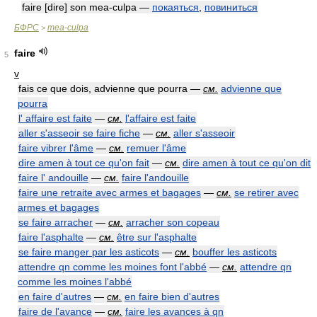
faire [dire] son mea-culpa —
покаяться
,
повиниться
БФРС
mea-culpa
>
faire
5
v
fais ce que dois, advienne que pourra —
см.
advienne que
pourra
l' affaire est faite
—
см.
l'affaire est faite
aller s'asseoir se faire fiche
—
см.
aller s'asseoir
faire vibrer l'âme
—
см.
remuer l'âme
dire amen à tout ce qu'on fait
—
см.
dire amen à tout ce qu'on dit
faire l' andouille
—
см.
faire l'andouille
faire une retraite avec armes et bagages
—
см.
se retirer avec
armes et bagages
se faire arracher
—
см.
arracher son copeau
faire l'asphalte
—
см.
être sur l'asphalte
se faire manger par les asticots
—
см.
bouffer les asticots
attendre qn comme les moines font l'abbé
—
см.
attendre qn
comme les moines l'abbé
en faire d'autres
—
см.
en faire bien d'autres
faire de l'avance
—
см.
faire les avances à qn