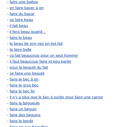
-
faire une battue
-
en faire baver à qn
-
faire du bazar
-
se faire beau
-
il fait beau
-
il fera beau quand...
-
faire le beau
-
le beau de son nez en est fait
-
la faire belle
-
ça fait beaucoup pour un seul homme
-
il faut beaucoup faire et peu parler
-
pour la beauté du fait
-
se faire une beauté
-
faire le bec à qn
-
faire le gros bec
-
faire le bec fin
-
il n'y a plus que le bec à ourler pour faire une canne
-
faire la bégueule
-
faire un béguin
-
faire des béguins
-
faire le benêt
-
faire qn aux béquilles