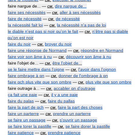
faire nargue de... —
см.
dire nargue de...
faire ses nécessités
—
см.
aller à ses nécessités
faire de nécessité
—
см.
de nécessité
la nécessité fait loi
—
см.
la nécessité n'a pas de loi
le diable n'est pas si noir qu'on le fait
—
см.
n'être pas si diable
qu'on est noir
faire du noir
—
см.
broyer du noir
faire une réponse de Normand
—
см.
répondre en Normand
faire voir son âme à nu
—
см.
découvrir son âme à nu
faire l'objet de... —
см.
être l'objet de...
se le faire mettre dans l'oigne
—
см.
l'avoir dans l'oignon
faire ombrage à qn
—
см.
donner de l'ombrage à qn
faire qch plus vite que son ombre
—
см.
plus vite que son ombre
faire outrage à... —
см.
accabler qn d'outrage
ça fait une paie
—
см.
il y a une paie
faire du palas
—
см.
faire du pallas
faire la part de qch
—
см.
faire la part des choses
faire un parterre
—
см.
prendre un parterre
se faire un passage
—
см.
s'ouvrir un passage
se faire torer la pastille
—
см.
se faire dorer la pastille
faire patience
—
см.
prendre patience