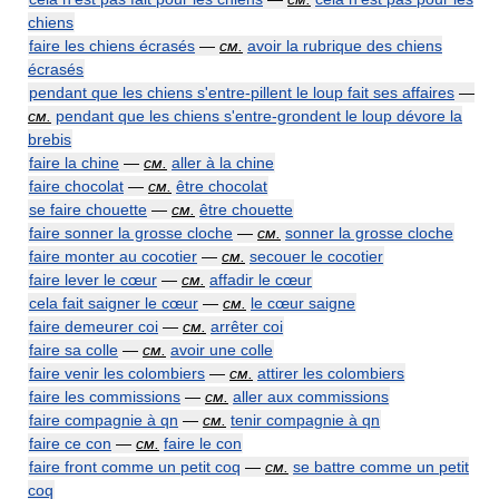
chiens
faire les chiens écrasés
—
см.
avoir la rubrique des chiens
écrasés
pendant que les chiens s'entre-pillent le loup fait ses affaires
—
см.
pendant que les chiens s'entre-grondent le loup dévore la
brebis
faire la chine
—
см.
aller à la chine
faire chocolat
—
см.
être chocolat
se faire chouette
—
см.
être chouette
faire sonner la grosse cloche
—
см.
sonner la grosse cloche
faire monter au cocotier
—
см.
secouer le cocotier
faire lever le cœur
—
см.
affadir le cœur
cela fait saigner le cœur
—
см.
le cœur saigne
faire demeurer coi
—
см.
arrêter coi
faire sa colle
—
см.
avoir une colle
faire venir les colombiers
—
см.
attirer les colombiers
faire les commissions
—
см.
aller aux commissions
faire compagnie à qn
—
см.
tenir compagnie à qn
faire ce con
—
см.
faire le con
faire front comme un petit coq
—
см.
se battre comme un petit
coq