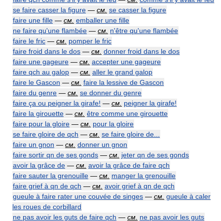
se faire casser la figure
—
см.
se casser la figure
faire une fille
—
см.
emballer une fille
ne faire qu'une flambée
—
см.
n'être qu'une flambée
faire le fric
—
см.
pomper le fric
faire froid dans le dos
—
см.
donner froid dans le dos
faire une gageure
—
см.
accepter une gageure
faire qch au galop
—
см.
aller le grand galop
faire le Gascon
—
см.
faire la lessive de Gascon
faire du genre
—
см.
se donner du genre
faire ça ou peigner la girafe!
—
см.
peigner la girafe!
faire la girouette
—
см.
être comme une girouette
faire pour la gloire
—
см.
pour la gloire
se faire gloire de qch
—
см.
se faire gloire de...
faire un gnon
—
см.
donner un gnon
faire sortir qn de ses gonds
—
см.
jeter qn de ses gonds
avoir la grâce de
—
см.
avoir la grâce de faire qch
faire sauter la grenouille
—
см.
manger la grenouille
faire grief à qn de qch
—
см.
avoir grief à qn de qch
gueule à faire rater une couvée de singes
—
см.
gueule à caler
les roues de corbillard
ne pas avoir les guts de faire qch
—
см.
ne pas avoir les guts