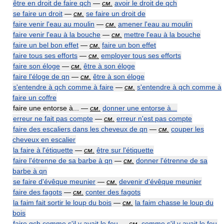
être en droit de faire qch
—
см.
avoir le droit de qch
se faire un droit
—
см.
se faire un droit de
faire venir l'eau au moulin
—
см.
amener l'eau au moulin
faire venir l'eau à la bouche
—
см.
mettre l'eau à la bouche
faire un bel bon effet
—
см.
faire un bon effet
faire tous ses efforts
—
см.
employer tous ses efforts
faire son éloge
—
см.
être à son éloge
faire l'éloge de qn
—
см.
être à son éloge
s'entendre à qch comme à faire
—
см.
s'entendre à qch comme à
faire un coffre
faire une entorse à... —
см.
donner une entorse à...
erreur ne fait pas compte
—
см.
erreur n'est pas compte
faire des escaliers dans les cheveux de qn
—
см.
couper les
cheveux en escalier
la faire à l'étiquette
—
см.
être sur l'étiquette
faire l'étrenne de sa barbe à qn
—
см.
donner l'étrenne de sa
barbe à qn
se faire d'évêque meunier
—
см.
devenir d'évêque meunier
faire des fagots
—
см.
conter des fagots
la faim fait sortir le loup du bois
—
см.
la faim chasse le loup du
bois
faire qch comme s'il y avait le feu
—
см.
comme s'il y avait le feu