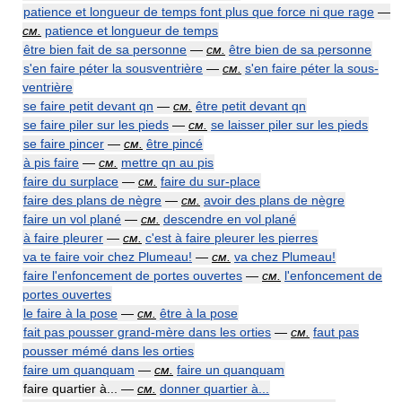
patience et longueur de temps font plus que force ni que rage
—
см.
patience et longueur de temps
être bien fait de sa personne
—
см.
être bien de sa personne
s'en faire péter la sousventrière
—
см.
s'en faire péter la sous-
ventrière
se faire petit devant qn
—
см.
être petit devant qn
se faire piler sur les pieds
—
см.
se laisser piler sur les pieds
se faire pincer
—
см.
être pincé
à pis faire
—
см.
mettre qn au pis
faire du surplace
—
см.
faire du sur-place
faire des plans de nègre
—
см.
avoir des plans de nègre
faire un vol plané
—
см.
descendre en vol plané
à faire pleurer
—
см.
c'est à faire pleurer les pierres
va te faire voir chez Plumeau!
—
см.
va chez Plumeau!
faire l'enfoncement de portes ouvertes
—
см.
l'enfoncement de
portes ouvertes
le faire à la pose
—
см.
être à la pose
fait pas pousser grand-mère dans les orties
—
см.
faut pas
pousser mémé dans les orties
faire um quanquam
—
см.
faire un quanquam
faire quartier à... —
см.
donner quartier à...