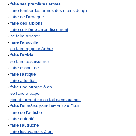
-
faire ses premières armes
-
faire tomber les armes des mains de qn
-
faire de l'arnaque
-
faire des arpions
-
faire seizième arrondissement
-
se faire arroser
-
faire l'arsouille
-
se faire appeler Arthur
-
faire l'article
-
se faire assaisonner
-
faire assaut de...
-
faire l'astique
-
faire attention
-
faire une attrape à qn
-
se faire attraper
-
rien de grand ne se fait sans audace
-
faire l'aumône pour l'amour de Dieu
-
faire de l'autiche
-
faire autorité
-
faire l'autruche
-
faire les avances à qn