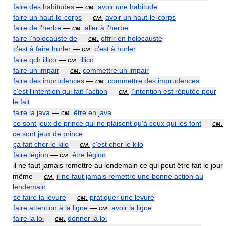
faire des habitudes
—
см.
avoir une habitude
faire un haut-le-corps
—
см.
avoir un haut-le-corps
faire de l'herbe
—
см.
aller à l'herbe
faire l'holocauste de
—
см.
offrir en holocauste
c'est à faire hurler
—
см.
c'est à hurler
faire qch illico
—
см.
illico
faire un impair
—
см.
commettre un impair
faire des imprudences
—
см.
commettre des imprudences
c'est l'intention qui fait l'action
—
см.
l'intention est réputée pour
le fait
faire la java
—
см.
être en java
ce sont jeux de prince qui ne plaisent qu'à ceux qui les font
—
см.
ce sont jeux de prince
ça fait cher le kilo
—
см.
c'est cher le kilo
faire légion
—
см.
être légion
il ne faut jamais remettre au lendemain ce qui peut être fait le jour
même —
см.
il ne faut jamais remettre une bonne action au
lendemain
se faire la levure
—
см.
pratiquer une levure
faire attention à la ligne
—
см.
avoir la ligne
faire la loi
—
см.
donner la loi