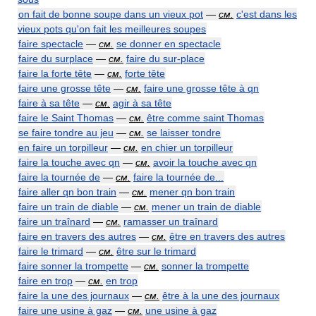
on fait de bonne soupe dans un vieux pot
—
см.
c'est dans les
vieux pots qu'on fait les meilleures soupes
faire spectacle
—
см.
se donner en spectacle
faire du surplace
—
см.
faire du sur-place
faire la forte tête
—
см.
forte tête
faire une grosse tête
—
см.
faire une grosse tête à qn
faire à sa tête
—
см.
agir à sa tête
faire le Saint Thomas
—
см.
être comme saint Thomas
se faire tondre au jeu
—
см.
se laisser tondre
en faire un torpilleur
—
см.
en chier un torpilleur
faire la touche avec qn
—
см.
avoir la touche avec qn
faire la tournée de
—
см.
faire la tournée de...
faire aller qn bon train
—
см.
mener qn bon train
faire un train de diable
—
см.
mener un train de diable
faire un traînard
—
см.
ramasser un traînard
faire en travers des autres
—
см.
être en travers des autres
faire le trimard
—
см.
être sur le trimard
faire sonner la trompette
—
см.
sonner la trompette
faire en trop
—
см.
en trop
faire la une des journaux
—
см.
être à la une des journaux
faire une usine à gaz
—
см.
une usine à gaz