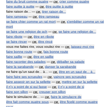
faire du bruit comme quatre
—
см.
crier comme quatre
faire quitte à quitte
—
см.
être quitte à quitte
faire raison de... —
см.
tirer raison de...
faire rampeau
—
см.
être rampeau
se faire chier comme un rat mort
—
см.
s'embêter comme un rat
mort
se faire une religion de qch
—
см.
se faire une religion de...
faire ribote
—
см.
être en ribote
se faire rincer
—
см.
être rincé
vous me faites rire, vous voulez rire —
см.
laissez-moi rire
faire bonne route
—
см.
fais bonne route
faire saillie
—
см.
être en saillie
faire raconter des salades
—
см.
déballer sa salade
faire la sarabande
—
см.
danser la sarabande
ne faire qu'un saut de... à... —
см.
être en un saut de... à...
faire faire ses scrupules
—
см.
vaincre ses scrupules
faire asseoir qn sur la sellette
—
см.
mettre qn sur la sellette
il n'y a point de si qui fasse
—
см.
il n'y a point de si
faire son sillon
—
см.
creuser son sillon
faire le simulacre de... —
см.
faire le simulacre de
être fait comme quatre sous
—
см.
être ficelé comme quatre
sous