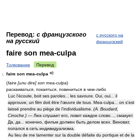
Перевод:
с французского
с русского на
на русский
французский
faire son mea-culpa
Толкование
Перевод
faire son mea-culpa
1
(
faire [или dire] son mea-culpa
)
раскаиваться, покаяться, повиниться в чем-либо
Luc l'écoute, boit ses paroles... les savoure. Oui, oui... il
approuve, un film doit être l'œuvre de tous. Mea-culpa... on s'est
laissé prendre au piège de l'individualisme.
(A. Boudard,
Cinoche.)
— Люк слушает его, ловит каждое слово..., смакует.
Да, да... конечно, фильм должен быть делом всех. Виноват,
попался в сеть индивидуализма.
Au lieu de me lamenter sur la double défaite du portique et de la