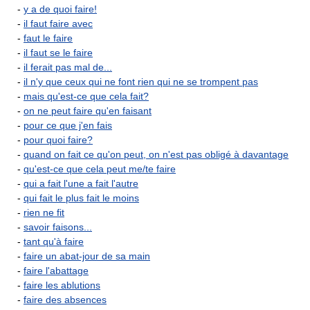
-
y a de quoi faire!
-
il faut faire avec
-
faut le faire
-
il faut se le faire
-
il ferait pas mal de...
-
il n'y que ceux qui ne font rien qui ne se trompent pas
-
mais qu'est-ce que cela fait?
-
on ne peut faire qu'en faisant
-
pour ce que j'en fais
-
pour quoi faire?
-
quand on fait ce qu'on peut, on n'est pas obligé à davantage
-
qu'est-ce que cela peut me/te faire
-
qui a fait l'une a fait l'autre
-
qui fait le plus fait le moins
-
rien ne fit
-
savoir faisons...
-
tant qu'à faire
-
faire un abat-jour de sa main
-
faire l'abattage
-
faire les ablutions
-
faire des absences