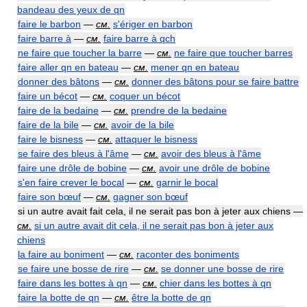
bandeau des yeux de qn
faire le barbon
—
см.
s'ériger en barbon
faire barre à
—
см.
faire barre à qch
ne faire que toucher la barre
—
см.
ne faire que toucher barres
faire aller qn en bateau
—
см.
mener qn en bateau
donner des bâtons
—
см.
donner des bâtons pour se faire battre
faire un bécot
—
см.
coquer un bécot
faire de la bedaine
—
см.
prendre de la bedaine
faire de la bile
—
см.
avoir de la bile
faire le bisness
—
см.
attaquer le bisness
se faire des bleus à l'âme
—
см.
avoir des bleus à l'âme
faire une drôle de bobine
—
см.
avoir une drôle de bobine
s'en faire crever le bocal
—
см.
garnir le bocal
faire son bœuf
—
см.
gagner son bœuf
si un autre avait fait cela, il ne serait pas bon à jeter aux chiens —
см.
si un autre avait dit cela, il ne serait pas bon à jeter aux
chiens
la faire au boniment
—
см.
raconter des boniments
se faire une bosse de rire
—
см.
se donner une bosse de rire
faire dans les bottes à qn
—
см.
chier dans les bottes à qn
faire la botte de qn
—
см.
être la botte de qn