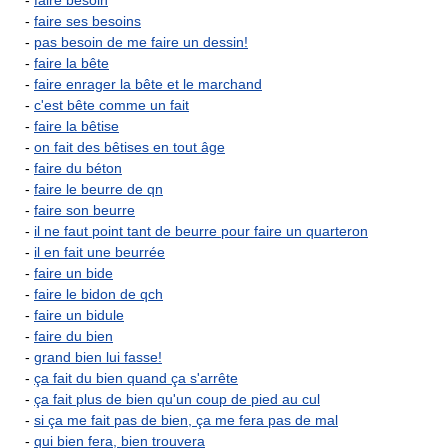
-
faire besoin
-
faire ses besoins
-
pas besoin de me faire un dessin!
-
faire la bête
-
faire enrager la bête et le marchand
-
c'est bête comme un fait
-
faire la bêtise
-
on fait des bêtises en tout âge
-
faire du béton
-
faire le beurre de qn
-
faire son beurre
-
il ne faut point tant de beurre pour faire un quarteron
-
il en fait une beurrée
-
faire un bide
-
faire le bidon de qch
-
faire un bidule
-
faire du bien
-
grand bien lui fasse!
-
ça fait du bien quand ça s'arrête
-
ça fait plus de bien qu'un coup de pied au cul
-
si ça me fait pas de bien, ça me fera pas de mal
-
qui bien fera, bien trouvera