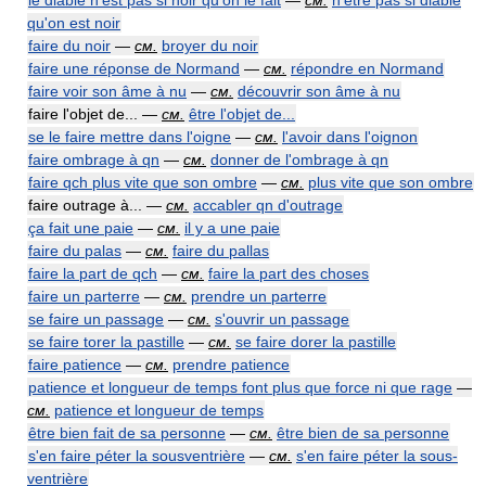
le diable n'est pas si noir qu'on le fait
—
см.
n'être pas si diable
qu'on est noir
faire du noir
—
см.
broyer du noir
faire une réponse de Normand
—
см.
répondre en Normand
faire voir son âme à nu
—
см.
découvrir son âme à nu
faire l'objet de... —
см.
être l'objet de...
se le faire mettre dans l'oigne
—
см.
l'avoir dans l'oignon
faire ombrage à qn
—
см.
donner de l'ombrage à qn
faire qch plus vite que son ombre
—
см.
plus vite que son ombre
faire outrage à... —
см.
accabler qn d'outrage
ça fait une paie
—
см.
il y a une paie
faire du palas
—
см.
faire du pallas
faire la part de qch
—
см.
faire la part des choses
faire un parterre
—
см.
prendre un parterre
se faire un passage
—
см.
s'ouvrir un passage
se faire torer la pastille
—
см.
se faire dorer la pastille
faire patience
—
см.
prendre patience
patience et longueur de temps font plus que force ni que rage
—
см.
patience et longueur de temps
être bien fait de sa personne
—
см.
être bien de sa personne
s'en faire péter la sousventrière
—
см.
s'en faire péter la sous-
ventrière