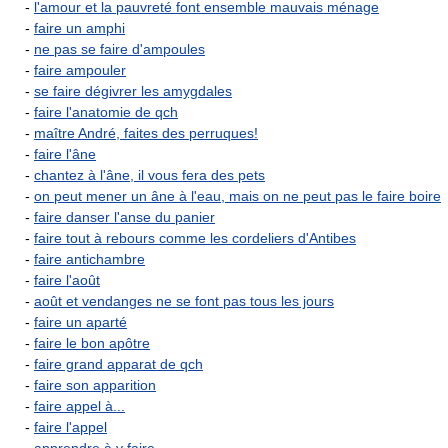
-
l'amour et la pauvreté font ensemble mauvais ménage
-
faire un amphi
-
ne pas se faire d'ampoules
-
faire ampouler
-
se faire dégivrer les amygdales
-
faire l'anatomie de qch
-
maître André, faites des perruques!
-
faire l'âne
-
chantez à l'âne, il vous fera des pets
-
on peut mener un âne à l'eau, mais on ne peut pas le faire boire
-
faire danser l'anse du panier
-
faire tout à rebours comme les cordeliers d'Antibes
-
faire antichambre
-
faire l'août
-
août et vendanges ne se font pas tous les jours
-
faire un aparté
-
faire le bon apôtre
-
faire grand apparat de qch
-
faire son apparition
-
faire appel à...
-
faire l'appel