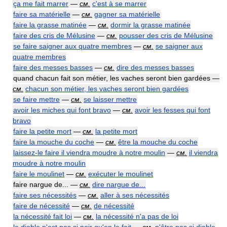
ça me fait marrer
—
см.
c'est à se marrer
faire sa matérielle
—
см.
gagner sa matérielle
faire la grasse matinée
—
см.
dormir la grasse matinée
faire des cris de Mélusine
—
см.
pousser des cris de Mélusine
se faire saigner aux quatre membres
—
см.
se saigner aux
quatre membres
faire des messes basses
—
см.
dire des messes basses
quand chacun fait son métier, les vaches seront bien gardées —
см.
chacun son métier, les vaches seront bien gardées
se faire mettre
—
см.
se laisser mettre
avoir les miches qui font bravo
—
см.
avoir les fesses qui font
bravo
faire la petite mort
—
см.
la petite mort
faire la mouche du coche
—
см.
être la mouche du coche
laissez-le faire il viendra moudre à notre moulin
—
см.
il viendra
moudre à notre moulin
faire le moulinet
—
см.
exécuter le moulinet
faire nargue de... —
см.
dire nargue de...
faire ses nécessités
—
см.
aller à ses nécessités
faire de nécessité
—
см.
de nécessité
la nécessité fait loi
—
см.
la nécessité n'a pas de loi