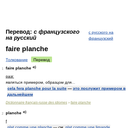
Перевод:
с французского
с русского на
на русский
французский
faire planche
Толкование
Перевод
faire planche
1
разг.
являться примером, образцом для...
cela fera planche pour la suite
—
это послужит примером в
дальнейшем
Dictionnaire français-russe des idiomes
faire planche
>
planche
2
f
plat comme une planche
—
см.
plat comme une limande