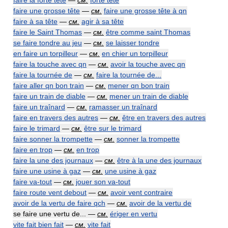
faire la forte tête
—
см.
forte tête
faire une grosse tête
—
см.
faire une grosse tête à qn
faire à sa tête
—
см.
agir à sa tête
faire le Saint Thomas
—
см.
être comme saint Thomas
se faire tondre au jeu
—
см.
se laisser tondre
en faire un torpilleur
—
см.
en chier un torpilleur
faire la touche avec qn
—
см.
avoir la touche avec qn
faire la tournée de
—
см.
faire la tournée de...
faire aller qn bon train
—
см.
mener qn bon train
faire un train de diable
—
см.
mener un train de diable
faire un traînard
—
см.
ramasser un traînard
faire en travers des autres
—
см.
être en travers des autres
faire le trimard
—
см.
être sur le trimard
faire sonner la trompette
—
см.
sonner la trompette
faire en trop
—
см.
en trop
faire la une des journaux
—
см.
être à la une des journaux
faire une usine à gaz
—
см.
une usine à gaz
faire va-tout
—
см.
jouer son va-tout
faire route vent debout
—
см.
avoir vent contraire
avoir de la vertu de faire qch
—
см.
avoir de la vertu de
se faire une vertu de... —
см.
ériger en vertu
vite fait bien fait
—
см.
vite fait