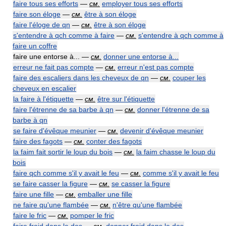
faire tous ses efforts
—
см.
employer tous ses efforts
faire son éloge
—
см.
être à son éloge
faire l'éloge de qn
—
см.
être à son éloge
s'entendre à qch comme à faire
—
см.
s'entendre à qch comme à
faire un coffre
faire une entorse à... —
см.
donner une entorse à...
erreur ne fait pas compte
—
см.
erreur n'est pas compte
faire des escaliers dans les cheveux de qn
—
см.
couper les
cheveux en escalier
la faire à l'étiquette
—
см.
être sur l'étiquette
faire l'étrenne de sa barbe à qn
—
см.
donner l'étrenne de sa
barbe à qn
se faire d'évêque meunier
—
см.
devenir d'évêque meunier
faire des fagots
—
см.
conter des fagots
la faim fait sortir le loup du bois
—
см.
la faim chasse le loup du
bois
faire qch comme s'il y avait le feu
—
см.
comme s'il y avait le feu
se faire casser la figure
—
см.
se casser la figure
faire une fille
—
см.
emballer une fille
ne faire qu'une flambée
—
см.
n'être qu'une flambée
faire le fric
—
см.
pomper le fric