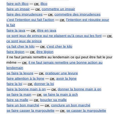
faire qch illico
—
см.
illico
faire un impair
—
см.
commettre un impair
faire des imprudences
—
см.
commettre des imprudences
c'est l'intention qui fait l'action
—
см.
l'intention est réputée pour
le fait
faire la java
—
см.
être en java
ce sont jeux de prince qui ne plaisent qu'à ceux qui les font
—
см.
ce sont jeux de prince
ça fait cher le kilo
—
см.
c'est cher le kilo
faire légion
—
см.
être légion
il ne faut jamais remettre au lendemain ce qui peut être fait le jour
même —
см.
il ne faut jamais remettre une bonne action au
lendemain
se faire la levure
—
см.
pratiquer une levure
faire attention à la ligne
—
см.
avoir la ligne
faire la loi
—
см.
donner la loi
faire la bonne main à qn
—
см.
donner la bonne main à qn
se faire la main
—
см.
se faire la main à qch
faire sa malle
—
см.
boucler sa malle
faire un bon marché
—
см.
conclure un bon marché
se faire casser la margoulette
—
см.
se casser la margoulette