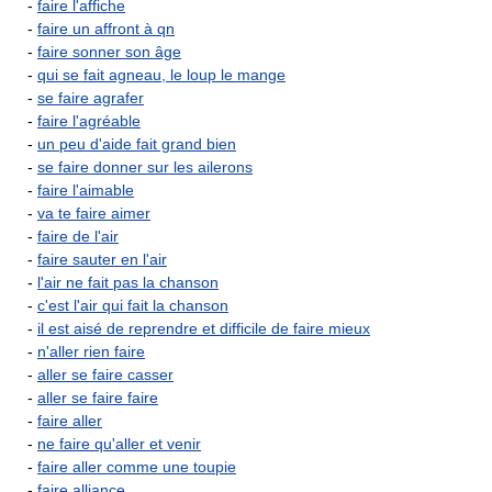
-
faire l'affiche
-
faire un affront à qn
-
faire sonner son âge
-
qui se fait agneau, le loup le mange
-
se faire agrafer
-
faire l'agréable
-
un peu d'aide fait grand bien
-
se faire donner sur les ailerons
-
faire l'aimable
-
va te faire aimer
-
faire de l'air
-
faire sauter en l'air
-
l'air ne fait pas la chanson
-
c'est l'air qui fait la chanson
-
il est aisé de reprendre et difficile de faire mieux
-
n'aller rien faire
-
aller se faire casser
-
aller se faire faire
-
faire aller
-
ne faire qu'aller et venir
-
faire aller comme une toupie
-
faire alliance