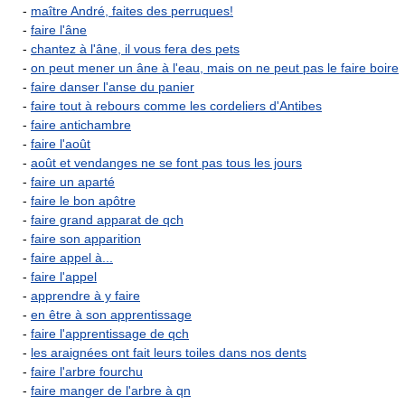
-
maître André, faites des perruques!
-
faire l'âne
-
chantez à l'âne, il vous fera des pets
-
on peut mener un âne à l'eau, mais on ne peut pas le faire boire
-
faire danser l'anse du panier
-
faire tout à rebours comme les cordeliers d'Antibes
-
faire antichambre
-
faire l'août
-
août et vendanges ne se font pas tous les jours
-
faire un aparté
-
faire le bon apôtre
-
faire grand apparat de qch
-
faire son apparition
-
faire appel à...
-
faire l'appel
-
apprendre à y faire
-
en être à son apprentissage
-
faire l'apprentissage de qch
-
les araignées ont fait leurs toiles dans nos dents
-
faire l'arbre fourchu
-
faire manger de l'arbre à qn