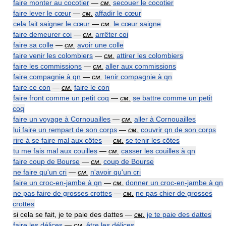
faire monter au cocotier
—
см.
secouer le cocotier
faire lever le cœur
—
см.
affadir le cœur
cela fait saigner le cœur
—
см.
le cœur saigne
faire demeurer coi
—
см.
arrêter coi
faire sa colle
—
см.
avoir une colle
faire venir les colombiers
—
см.
attirer les colombiers
faire les commissions
—
см.
aller aux commissions
faire compagnie à qn
—
см.
tenir compagnie à qn
faire ce con
—
см.
faire le con
faire front comme un petit coq
—
см.
se battre comme un petit
coq
faire un voyage à Cornouailles
—
см.
aller à Cornouailles
lui faire un rempart de son corps
—
см.
couvrir qn de son corps
rire à se faire mal aux côtes
—
см.
se tenir les côtes
tu me fais mal aux couilles
—
см.
casser les couilles à qn
faire coup de Bourse
—
см.
coup de Bourse
ne faire qu'un cri
—
см.
n'avoir qu'un cri
faire un croc-en-jambe à qn
—
см.
donner un croc-en-jambe à qn
ne pas faire de grosses crottes
—
см.
ne pas chier de grosses
crottes
si cela se fait, je te paie des dattes —
см.
je te paie des dattes
faire les délices
—
см.
être les délices