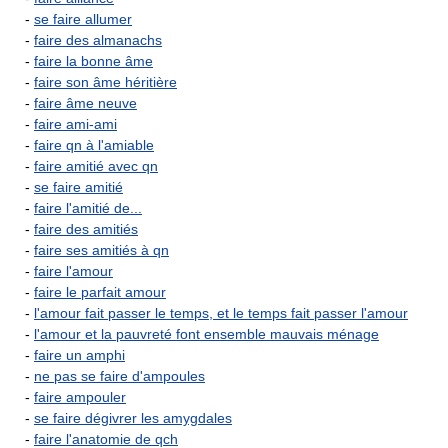
-
se faire allumer
-
faire des almanachs
-
faire la bonne âme
-
faire son âme héritière
-
faire âme neuve
-
faire ami-ami
-
faire qn à l'amiable
-
faire amitié avec qn
-
se faire amitié
-
faire l'amitié de...
-
faire des amitiés
-
faire ses amitiés à qn
-
faire l'amour
-
faire le parfait amour
-
l'amour fait passer le temps, et le temps fait passer l'amour
-
l'amour et la pauvreté font ensemble mauvais ménage
-
faire un amphi
-
ne pas se faire d'ampoules
-
faire ampouler
-
se faire dégivrer les amygdales
-
faire l'anatomie de qch