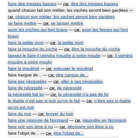
faire des messes basses
—
см.
dire des messes basses
quand chacun fait son métier, les vaches seront bien gardées —
см.
chacun son métier, les vaches seront bien gardées
se faire mettre
—
см.
se laisser mettre
avoir les miches qui font bravo
—
см.
avoir les fesses qui font
bravo
faire la petite mort
—
см.
la petite mort
faire la mouche du coche
—
см.
être la mouche du coche
laissez-le faire il viendra moudre à notre moulin
—
см.
il viendra
moudre à notre moulin
faire le moulinet
—
см.
exécuter le moulinet
faire nargue de... —
см.
dire nargue de...
faire ses nécessités
—
см.
aller à ses nécessités
faire de nécessité
—
см.
de nécessité
la nécessité fait loi
—
см.
la nécessité n'a pas de loi
le diable n'est pas si noir qu'on le fait
—
см.
n'être pas si diable
qu'on est noir
faire du noir
—
см.
broyer du noir
faire une réponse de Normand
—
см.
répondre en Normand
faire voir son âme à nu
—
см.
découvrir son âme à nu
faire l'objet de... —
см.
être l'objet de...