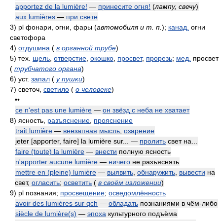
apportez de la lumière!
—
принесите огня!
(
лампу, свечу
)
aux lumières
—
при свете
3)
pl фонари, огни, фары
(
автомобиля и т. п.
)
;
канад.
огни
светофора
4)
отдушина
(
в органной трубе
)
5)
тех.
щель
,
отверстие
,
окошко
,
просвет
,
прорезь
;
мед.
просвет
(
трубчатого органа
)
6)
уст.
запал
(
у пушки
)
7)
светоч,
светило
(
о человеке
)
••
ce n'est pas une lumière
—
он звёзд с неба не хватает
8)
ясность,
разъяснение
,
прояснение
trait lumière
—
внезапная
мысль
;
озарение
jeter [apporter, faire] la lumière sur... —
пролить
свет на...
faire (toute) la lumière
—
внести
полную ясность
n'apporter aucune lumière
—
ничего
не разъяснять
mettre en (pleine) lumière
—
выявить
,
обнаружить
,
вывести
на
свет,
огласить
;
осветить
(
в своём изложении
)
9)
pl познания;
просвещение
;
осведомлённость
avoir des lumières sur qch
—
обладать
познаниями в чём-либо
siècle de lumière(s)
—
эпоха
культурного подъёма