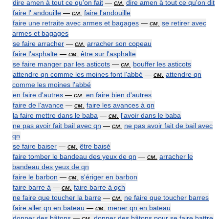
dire amen à tout ce qu'on fait
—
см.
dire amen à tout ce qu'on dit
faire l' andouille
—
см.
faire l'andouille
faire une retraite avec armes et bagages
—
см.
se retirer avec
armes et bagages
se faire arracher
—
см.
arracher son copeau
faire l'asphalte
—
см.
être sur l'asphalte
se faire manger par les asticots
—
см.
bouffer les asticots
attendre qn comme les moines font l'abbé
—
см.
attendre qn
comme les moines l'abbé
en faire d'autres
—
см.
en faire bien d'autres
faire de l'avance
—
см.
faire les avances à qn
la faire mettre dans le baba
—
см.
l'avoir dans le baba
ne pas avoir fait bail avec qn
—
см.
ne pas avoir fait de bail avec
qn
se faire baiser
—
см.
être baisé
faire tomber le bandeau des yeux de qn
—
см.
arracher le
bandeau des yeux de qn
faire le barbon
—
см.
s'ériger en barbon
faire barre à
—
см.
faire barre à qch
ne faire que toucher la barre
—
см.
ne faire que toucher barres
faire aller qn en bateau
—
см.
mener qn en bateau
donner des bâtons
—
см.
donner des bâtons pour se faire battre