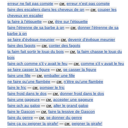
erreur ne fait pas compte
—
см.
erreur n'est pas compte
faire des escaliers dans les cheveux de qn
—
см.
couper les
cheveux en escalier
la faire à l'étiquette
—
см.
être sur l'étiquette
faire l'étrenne de sa barbe à qn
—
см.
donner l'étrenne de sa
barbe à qn
se faire d'évêque meunier
—
см.
devenir d'évêque meunier
faire des fagots
—
см.
conter des fagots
la faim fait sortir le loup du bois
—
см.
la faim chasse le loup du
bois
faire qch comme s'il y avait le feu
—
см.
comme s'il y avait le feu
se faire casser la figure
—
см.
se casser la figure
faire une fille
—
см.
emballer une fille
ne faire qu'une flambée
—
см.
n'être qu'une flambée
faire le fric
—
см.
pomper le fric
faire froid dans le dos
—
см.
donner froid dans le dos
faire une gageure
—
см.
accepter une gageure
faire qch au galop
—
см.
aller le grand galop
faire le Gascon
—
см.
faire la lessive de Gascon
faire du genre
—
см.
se donner du genre
faire ça ou peigner la girafe!
—
см.
peigner la girafe!