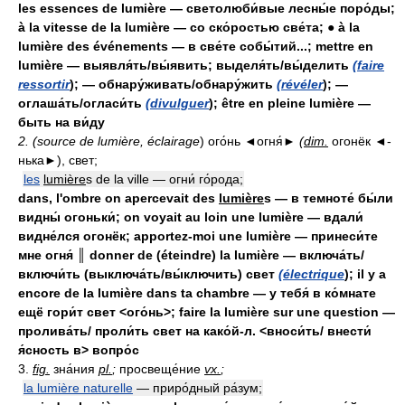
les essences de lumière — светолюби́вые лесны́е поро́ды;
à la vitesse de la lumière — со ско́ростью све́та; ● à la
lumière des événements — в све́те собы́тий...; mettre en
lumière — выявля́ть/вы́явить; выделя́ть/вы́делить
(faire
ressortir
); — обнару́живать/обнару́жить
(révéler
); —
оглаша́ть/огласи́ть
(divulguer
); être en pleine lumière —
быть на ви́ду
2. (source de lumière, éclairage
) ого́нь ◄огня́►
(
dim.
огонёк ◄-
нька►), свет;
les
lumière
s de la ville — огни́ го́рода;
dans, l'ombre on apercevait des
lumière
s — в темноте́ бы́ли
видны́ огоньки́; on voyait au loin une lumière — вдали́
видне́лся огонёк; apportez-moi une lumière — принеси́те
мне огня́ ║ donner de (éteindre) la lumière — включа́ть/
включи́ть (выключа́ть/вы́ключить) свет
(électrique
); il y a
encore de la lumière dans ta chambre — у тебя́ в ко́мнате
ещё гори́т свет <ого́нь>; faire la lumière sur une question —
пролива́ть/ проли́ть свет на како́й-л. <вноси́ть/ внести́
я́сность в> вопро́с
3.
fig.
зна́ния
pl.
;
просвеще́ние
vx.
;
la lumière naturelle
— приро́дный ра́зум;