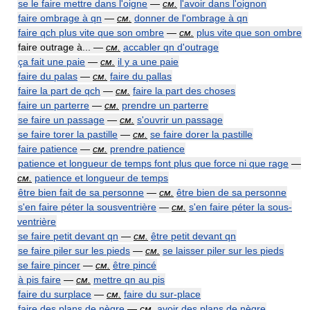
se le faire mettre dans l'oigne
—
см.
l'avoir dans l'oignon
faire ombrage à qn
—
см.
donner de l'ombrage à qn
faire qch plus vite que son ombre
—
см.
plus vite que son ombre
faire outrage à... —
см.
accabler qn d'outrage
ça fait une paie
—
см.
il y a une paie
faire du palas
—
см.
faire du pallas
faire la part de qch
—
см.
faire la part des choses
faire un parterre
—
см.
prendre un parterre
se faire un passage
—
см.
s'ouvrir un passage
se faire torer la pastille
—
см.
se faire dorer la pastille
faire patience
—
см.
prendre patience
patience et longueur de temps font plus que force ni que rage
—
см.
patience et longueur de temps
être bien fait de sa personne
—
см.
être bien de sa personne
s'en faire péter la sousventrière
—
см.
s'en faire péter la sous-
ventrière
se faire petit devant qn
—
см.
être petit devant qn
se faire piler sur les pieds
—
см.
se laisser piler sur les pieds
se faire pincer
—
см.
être pincé
à pis faire
—
см.
mettre qn au pis
faire du surplace
—
см.
faire du sur-place
faire des plans de nègre
—
см.
avoir des plans de nègre