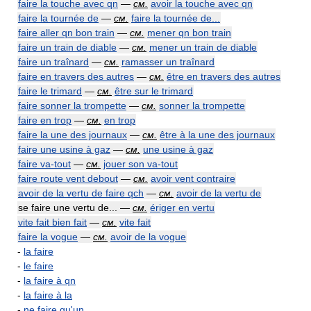
faire la touche avec qn
—
см.
avoir la touche avec qn
faire la tournée de
—
см.
faire la tournée de...
faire aller qn bon train
—
см.
mener qn bon train
faire un train de diable
—
см.
mener un train de diable
faire un traînard
—
см.
ramasser un traînard
faire en travers des autres
—
см.
être en travers des autres
faire le trimard
—
см.
être sur le trimard
faire sonner la trompette
—
см.
sonner la trompette
faire en trop
—
см.
en trop
faire la une des journaux
—
см.
être à la une des journaux
faire une usine à gaz
—
см.
une usine à gaz
faire va-tout
—
см.
jouer son va-tout
faire route vent debout
—
см.
avoir vent contraire
avoir de la vertu de faire qch
—
см.
avoir de la vertu de
se faire une vertu de... —
см.
ériger en vertu
vite fait bien fait
—
см.
vite fait
faire la vogue
—
см.
avoir de la vogue
-
la faire
-
le faire
-
la faire à qn
-
la faire à la
-
ne faire qu'un