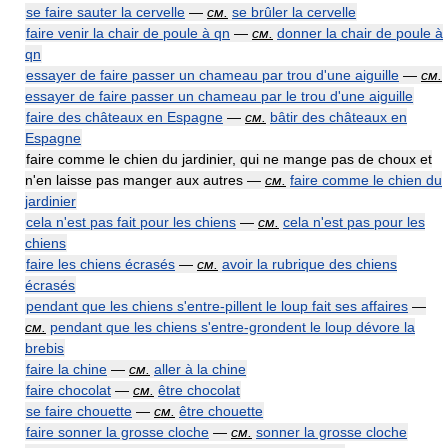
se faire sauter la cervelle
—
см.
se brûler la cervelle
faire venir la chair de poule à qn
—
см.
donner la chair de poule à
qn
essayer de faire passer un chameau par trou d'une aiguille
—
см.
essayer de faire passer un chameau par le trou d'une aiguille
faire des châteaux en Espagne
—
см.
bâtir des châteaux en
Espagne
faire comme le chien du jardinier, qui ne mange pas de choux et
n'en laisse pas manger aux autres —
см.
faire comme le chien du
jardinier
cela n'est pas fait pour les chiens
—
см.
cela n'est pas pour les
chiens
faire les chiens écrasés
—
см.
avoir la rubrique des chiens
écrasés
pendant que les chiens s'entre-pillent le loup fait ses affaires
—
см.
pendant que les chiens s'entre-grondent le loup dévore la
brebis
faire la chine
—
см.
aller à la chine
faire chocolat
—
см.
être chocolat
se faire chouette
—
см.
être chouette
faire sonner la grosse cloche
—
см.
sonner la grosse cloche