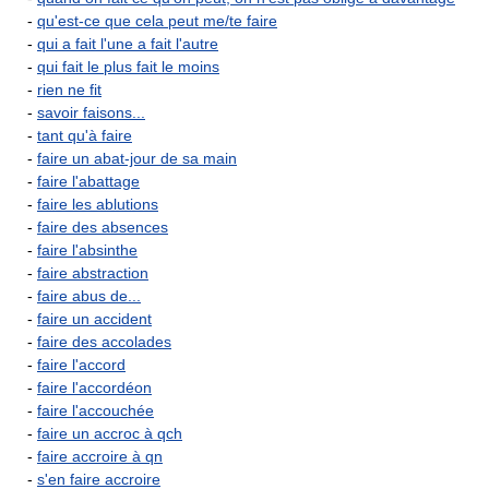
-
qu'est-ce que cela peut me/te faire
-
qui a fait l'une a fait l'autre
-
qui fait le plus fait le moins
-
rien ne fit
-
savoir faisons...
-
tant qu'à faire
-
faire un abat-jour de sa main
-
faire l'abattage
-
faire les ablutions
-
faire des absences
-
faire l'absinthe
-
faire abstraction
-
faire abus de...
-
faire un accident
-
faire des accolades
-
faire l'accord
-
faire l'accordéon
-
faire l'accouchée
-
faire un accroc à qch
-
faire accroire à qn
-
s'en faire accroire