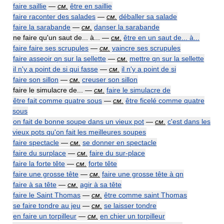
faire saillie
—
см.
être en saillie
faire raconter des salades
—
см.
déballer sa salade
faire la sarabande
—
см.
danser la sarabande
ne faire qu'un saut de... à... —
см.
être en un saut de... à...
faire faire ses scrupules
—
см.
vaincre ses scrupules
faire asseoir qn sur la sellette
—
см.
mettre qn sur la sellette
il n'y a point de si qui fasse
—
см.
il n'y a point de si
faire son sillon
—
см.
creuser son sillon
faire le simulacre de... —
см.
faire le simulacre de
être fait comme quatre sous
—
см.
être ficelé comme quatre
sous
on fait de bonne soupe dans un vieux pot
—
см.
c'est dans les
vieux pots qu'on fait les meilleures soupes
faire spectacle
—
см.
se donner en spectacle
faire du surplace
—
см.
faire du sur-place
faire la forte tête
—
см.
forte tête
faire une grosse tête
—
см.
faire une grosse tête à qn
faire à sa tête
—
см.
agir à sa tête
faire le Saint Thomas
—
см.
être comme saint Thomas
se faire tondre au jeu
—
см.
se laisser tondre
en faire un torpilleur
—
см.
en chier un torpilleur