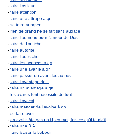
-
faire l'astique
-
faire attention
-
faire une attrape à qn
-
se faire attraper
-
rien de grand ne se fait sans audace
-
faire l'aumône pour l'amour de Dieu
-
faire de l'autiche
-
faire autorité
-
faire l'autruche
-
faire les avances à qn
-
faire une avanie à qn
-
faire passer qn avant les autres
-
faire l'avantage de...
-
faire un avantage à qn
-
les avares font nécessité de tout
-
faire l'avocat
-
faire manger de l'avoine à qn
-
se faire avoir
-
en avril n'ôte pas un fil, en mai, fais ce qu'il te plaît
-
faire une B.A.
-
faire baiser le babouin