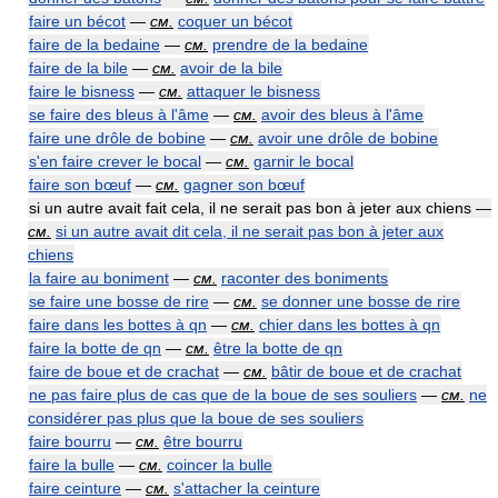
faire un bécot
—
см.
coquer un bécot
faire de la bedaine
—
см.
prendre de la bedaine
faire de la bile
—
см.
avoir de la bile
faire le bisness
—
см.
attaquer le bisness
se faire des bleus à l'âme
—
см.
avoir des bleus à l'âme
faire une drôle de bobine
—
см.
avoir une drôle de bobine
s'en faire crever le bocal
—
см.
garnir le bocal
faire son bœuf
—
см.
gagner son bœuf
si un autre avait fait cela, il ne serait pas bon à jeter aux chiens —
см.
si un autre avait dit cela, il ne serait pas bon à jeter aux
chiens
la faire au boniment
—
см.
raconter des boniments
se faire une bosse de rire
—
см.
se donner une bosse de rire
faire dans les bottes à qn
—
см.
chier dans les bottes à qn
faire la botte de qn
—
см.
être la botte de qn
faire de boue et de crachat
—
см.
bâtir de boue et de crachat
ne pas faire plus de cas que de la boue de ses souliers
—
см.
ne
considérer pas plus que la boue de ses souliers
faire bourru
—
см.
être bourru
faire la bulle
—
см.
coincer la bulle
faire ceinture
—
см.
s'attacher la ceinture