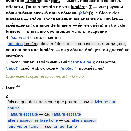
avoir des
lumière
s sur
qch.
— име́ть позна́ния в како́й-л.
о́бласти; j'aurais besoin de vos
lumière
s ∑ — мне ∫ нужны́
ва́ши зна́ния <нужна́ ва́ша по́мощь
(aide
)); le Siècle des
lumière
s — эпо́ха Просвеще́ния; les enfants de lumière —
пра́ведники; un ange de lumière — а́нгел све́та; un trait de
lumière — внеза́пно осени́вшая мысль, озаре́ние
4.
(sommité
) свети́ло; све́точ;
une des
lumière
s de la médecine — одно́ из свети́л медици́ны;
ce n'est pas une lumière — он умо́м не бле́щет; он далеко́ не
свети́ло
5.
techn.
запа́л, запа́льный кана́л
(arme à feu
); отве́рстие
(rabot
); окно́ ◄
pl.
о-, о́кон►
(moteur
); просве́т
méd.
Dictionnaire français-russe de type actif
lumière
>
faire
7
v
fais ce que dois, advienne que pourra —
см.
advienne que
pourra
l' affaire est faite
—
см.
l'affaire est faite
aller s'asseoir se faire fiche
—
см.
aller s'asseoir
faire vibrer l'âme
—
см.
remuer l'âme