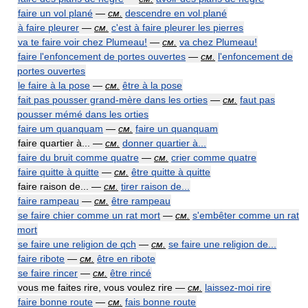
faire un vol plané
—
см.
descendre en vol plané
à faire pleurer
—
см.
c'est à faire pleurer les pierres
va te faire voir chez Plumeau!
—
см.
va chez Plumeau!
faire l'enfoncement de portes ouvertes
—
см.
l'enfoncement de
portes ouvertes
le faire à la pose
—
см.
être à la pose
fait pas pousser grand-mère dans les orties
—
см.
faut pas
pousser mémé dans les orties
faire um quanquam
—
см.
faire un quanquam
faire quartier à... —
см.
donner quartier à...
faire du bruit comme quatre
—
см.
crier comme quatre
faire quitte à quitte
—
см.
être quitte à quitte
faire raison de... —
см.
tirer raison de...
faire rampeau
—
см.
être rampeau
se faire chier comme un rat mort
—
см.
s'embêter comme un rat
mort
se faire une religion de qch
—
см.
se faire une religion de...
faire ribote
—
см.
être en ribote
se faire rincer
—
см.
être rincé
vous me faites rire, vous voulez rire —
см.
laissez-moi rire
faire bonne route
—
см.
fais bonne route