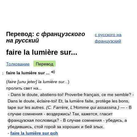
Перевод:
с французского
с русского на
на русский
французский
faire la lumière sur...
Толкование
Перевод
faire la lumière sur ...
1
(
faire [или jeter] la lumière sur...
)
пролить свет на...
- Dans le doute, abstiens-toi! Proverbe français, ce me semble? -
Dans le doute, éclaire-toi! Et, la lumière faite, protège les bons,
tape sur les autres.
(C. Farrère, L'Homme qui assassina.)
— - В
случае сомнения - воздержись! Так, кажется, гласит
французская пословица? - В случае сомнения - убедись, а
убедившись, стой горой за хороших и бей злых.
-
faire la lumière sur qch