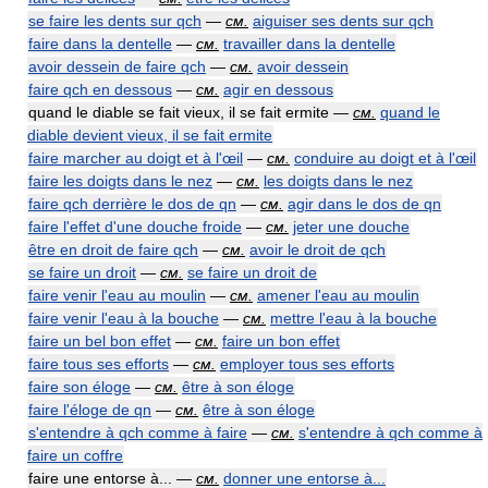
se faire les dents sur qch
—
см.
aiguiser ses dents sur qch
faire dans la dentelle
—
см.
travailler dans la dentelle
avoir dessein de faire qch
—
см.
avoir dessein
faire qch en dessous
—
см.
agir en dessous
quand le diable se fait vieux, il se fait ermite —
см.
quand le
diable devient vieux, il se fait ermite
faire marcher au doigt et à l'œil
—
см.
conduire au doigt et à l'œil
faire les doigts dans le nez
—
см.
les doigts dans le nez
faire qch derrière le dos de qn
—
см.
agir dans le dos de qn
faire l'effet d'une douche froide
—
см.
jeter une douche
être en droit de faire qch
—
см.
avoir le droit de qch
se faire un droit
—
см.
se faire un droit de
faire venir l'eau au moulin
—
см.
amener l'eau au moulin
faire venir l'eau à la bouche
—
см.
mettre l'eau à la bouche
faire un bel bon effet
—
см.
faire un bon effet
faire tous ses efforts
—
см.
employer tous ses efforts
faire son éloge
—
см.
être à son éloge
faire l'éloge de qn
—
см.
être à son éloge
s'entendre à qch comme à faire
—
см.
s'entendre à qch comme à
faire un coffre
faire une entorse à... —
см.
donner une entorse à...