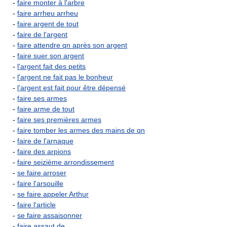
-
faire monter à l'arbre
-
faire arrheu arrheu
-
faire argent de tout
-
faire de l'argent
-
faire attendre qn après son argent
-
faire suer son argent
-
l'argent fait des petits
-
l'argent ne fait pas le bonheur
-
l'argent est fait pour être dépensé
-
faire ses armes
-
faire arme de tout
-
faire ses premières armes
-
faire tomber les armes des mains de qn
-
faire de l'arnaque
-
faire des arpions
-
faire seizième arrondissement
-
se faire arroser
-
faire l'arsouille
-
se faire appeler Arthur
-
faire l'article
-
se faire assaisonner
-
faire assaut de...