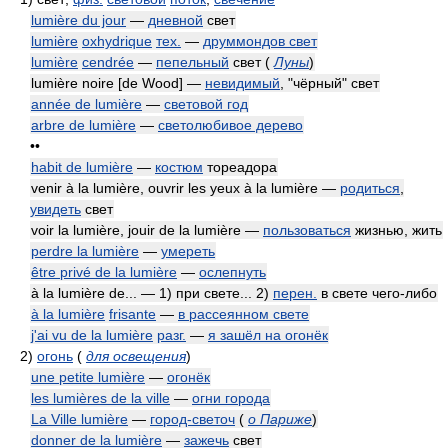
lumière du jour
—
дневной
свет
lumière
oxhydrique
тех.
—
друммондов свет
lumière
cendrée
—
пепельный
свет
(
Луны
)
lumière noire [de Wood] —
невидимый
, "чёрный" свет
année de lumière
—
световой год
arbre de lumière
—
светолюбивое дерево
••
habit de lumière
—
костюм
тореадора
venir à la lumière, ouvrir les yeux à la lumière —
родиться
,
увидеть
свет
voir la lumière, jouir de la lumière —
пользоваться
жизнью, жить
perdre la lumière
—
умереть
être privé de la lumière
—
ослепнуть
à la lumière de... — 1) при свете... 2)
перен.
в свете чего-либо
à la lumière
frisante
—
в рассеянном свете
j'ai vu de la lumière
разг.
—
я зашёл на огонёк
2)
огонь
(
для освещения
)
une petite lumière
—
огонёк
les lumières de la ville
—
огни города
La Ville lumière
—
город-светоч
(
о Париже
)
donner de la lumière
—
зажечь
свет