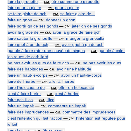
faire la girouette
—
см.
être comme une girouette
faire pour la gloire
—
см.
pour la gloire
se faire gloire de qch
—
см.
se faire gloire de...
faire un gnon
—
см.
donner un gnon
faire sortir qn de ses gonds
—
см.
jeter qn de ses gonds
avoir la grâce de
—
см.
avoir la grâce de faire qch
faire sauter la grenouille
—
см.
manger la grenouille
faire grief à qn de qch
—
см.
avoir grief à qn de qch
gueule à faire rater une couvée de singes
—
см.
gueule à caler
les roues de corbillard
ne pas avoir les guts de faire qch
—
см.
ne pas avoir les guts
faire des habitudes
—
см.
avoir une habitude
faire un haut-le-corps
—
см.
avoir un haut-le-corps
faire de l'herbe
—
см.
aller à l'herbe
faire l'holocauste de
—
см.
offrir en holocauste
c'est à faire hurler
—
см.
c'est à hurler
faire qch illico
—
см.
illico
faire un impair
—
см.
commettre un impair
faire des imprudences
—
см.
commettre des imprudences
c'est l'intention qui fait l'action
—
см.
l'intention est réputée pour
le fait
faire la java
—
см.
être en java