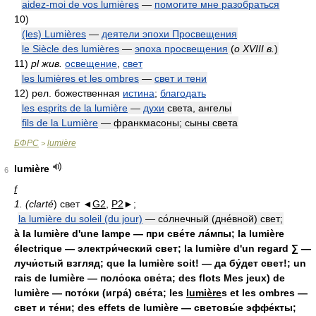
aidez-moi de vos lumières
—
помогите мне разобраться
10)
(les) Lumières
—
деятели эпохи Просвещения
le Siècle des lumières
—
эпоха просвещения
(
о XVIII в.
)
11)
pl жив.
освещение
,
свет
les lumières et les ombres
—
свет и тени
12)
рел. божественная
истина
;
благодать
les esprits de la lumière
—
духи
света, ангелы
fils de la Lumière
— франкмасоны; сыны света
БФРС
lumière
>
lumière
6
f
1. (clarté
) свет ◄
G2
,
P2
►;
la lumière du soleil (du jour)
— со́лнечный (дне́вной) свет;
à la lumière d'une lampe — при све́те ла́мпы; la lumière
électrique — электри́ческий свет; la lumière d'un regard ∑ —
лучи́стый взгляд; que la lumière soit! — да бу́дет свет!; un
rais de lumière — поло́ска све́та; des flots Mes jeux) de
lumière — пото́ки (игра́) све́та; les
lumière
s et les ombres —
свет и те́ни; des effets de lumière — световы́е эффе́кты;