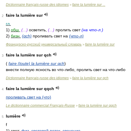
Dictionnaire français-russe des idiomes
faire la lumière sur ...
>
faire la lumière sur
2
гл.
1)
общ.
(...)
осветить,
(...)
пролить свет
(на что-л.)
2)
бизн.
(qch)
проливать свет на
(что-л)
Французско-русский универсальный словарь
faire la lumière sur
>
faire la lumière sur qch
3
(
faire (toute) la lumière sur qch
)
внести полную ясность во что-либо, пролить свет на что-либо
Dictionnaire français-russe des idiomes
faire la lumière sur qch
>
faire la lumière sur qqch
4
проливать свет на (что)
Le dictionnaire commercial Français-Russe
faire la lumière sur qqch
>
lumière
5
f
1)
свет;
физ.
световой
поток
,
свечение