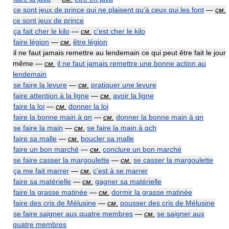
ce sont jeux de prince qui ne plaisent qu'à ceux qui les font
—
см.
ce sont jeux de prince
ça fait cher le kilo
—
см.
c'est cher le kilo
faire légion
—
см.
être légion
il ne faut jamais remettre au lendemain ce qui peut être fait le jour
même —
см.
il ne faut jamais remettre une bonne action au
lendemain
se faire la levure
—
см.
pratiquer une levure
faire attention à la ligne
—
см.
avoir la ligne
faire la loi
—
см.
donner la loi
faire la bonne main à qn
—
см.
donner la bonne main à qn
se faire la main
—
см.
se faire la main à qch
faire sa malle
—
см.
boucler sa malle
faire un bon marché
—
см.
conclure un bon marché
se faire casser la margoulette
—
см.
se casser la margoulette
ça me fait marrer
—
см.
c'est à se marrer
faire sa matérielle
—
см.
gagner sa matérielle
faire la grasse matinée
—
см.
dormir la grasse matinée
faire des cris de Mélusine
—
см.
pousser des cris de Mélusine
se faire saigner aux quatre membres
—
см.
se saigner aux
quatre membres