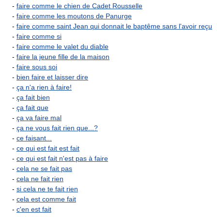
-
faire comme le chien de Cadet Rousselle
-
faire comme les moutons de Panurge
-
faire comme saint Jean qui donnait le baptême sans l'avoir reçu
-
faire comme si
-
faire comme le valet du diable
-
faire la jeune fille de la maison
-
faire sous soi
-
bien faire et laisser dire
-
ça n'a rien à faire!
-
ça fait bien
-
ça fait que
-
ça va faire mal
-
ça ne vous fait rien que...?
-
ce faisant...
-
ce qui est fait est fait
-
ce qui est fait n'est pas à faire
-
cela ne se fait pas
-
cela ne fait rien
-
si cela ne te fait rien
-
cela est comme fait
-
c'en est fait