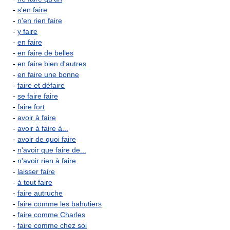
-
s'en faire
-
n'en rien faire
-
y faire
-
en faire
-
en faire de belles
-
en faire bien d'autres
-
en faire une bonne
-
faire et défaire
-
se faire faire
-
faire fort
-
avoir à faire
-
avoir à faire à...
-
avoir de quoi faire
-
n'avoir que faire de...
-
n'avoir rien à faire
-
laisser faire
-
à tout faire
-
faire autruche
-
faire comme les bahutiers
-
faire comme Charles
-
faire comme chez soi