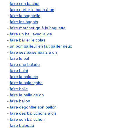
-
faire son bachot
-
faire porter le bada à qn
-
faire la bagatelle
-
faire les bagots
-
faire marcher qn à la baguette
-
faire un bail avec la vie
-
faire bâiller le colas
-
un bon bâilleur en fait bâiller deux
-
faire ses baisemains à qn
-
faire le bal
-
faire une balade
-
faire balai
-
faire la balance
-
faire la balançoire
-
faire balle
-
faire la balle de qn
-
faire ballon
-
faire dégonfler son ballon
-
faire des balluchons à qn
-
faire son balluchon
-
faire balpeau