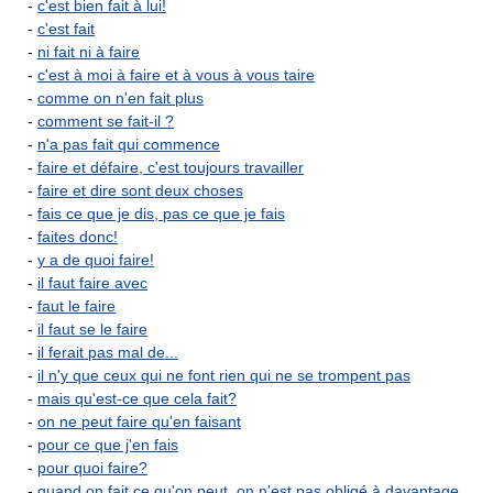
-
c'est bien fait à lui!
-
c'est fait
-
ni fait ni à faire
-
c'est à moi à faire et à vous à vous taire
-
comme on n'en fait plus
-
comment se fait-il ?
-
n'a pas fait qui commence
-
faire et défaire, c'est toujours travailler
-
faire et dire sont deux choses
-
fais ce que je dis, pas ce que je fais
-
faites donc!
-
y a de quoi faire!
-
il faut faire avec
-
faut le faire
-
il faut se le faire
-
il ferait pas mal de...
-
il n'y que ceux qui ne font rien qui ne se trompent pas
-
mais qu'est-ce que cela fait?
-
on ne peut faire qu'en faisant
-
pour ce que j'en fais
-
pour quoi faire?
-
quand on fait ce qu'on peut, on n'est pas obligé à davantage