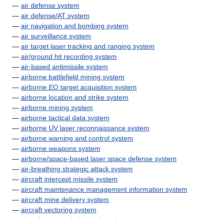
—
air defense system
—
air defense/AT system
—
air navigation and bombing system
—
air surveillance system
—
air target laser tracking and ranging system
—
air/ground hit recording system
—
air-based antimissile system
—
airborne battlefield mining system
—
airborne EO target acquisition system
—
airborne location and strike system
—
airborne mining system
—
airborne tactical data system
—
airborne UV laser reconnaissance system
—
airborne warning and control system
—
airborne weapons system
—
airborne/space-based laser space defense system
—
air-breathing strategic attack system
—
aircraft intercept missile system
—
aircraft maintenance management information system
—
aircraft mine delivery system
—
aircraft vectoring system