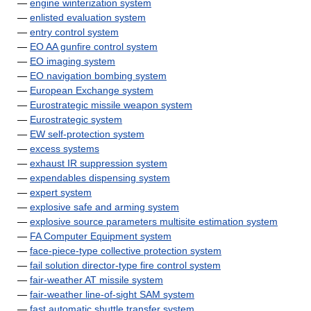
—
engine winterization system
—
enlisted evaluation system
—
entry control system
—
EO AA gunfire control system
—
EO imaging system
—
EO navigation bombing system
—
European Exchange system
—
Eurostrategic missile weapon system
—
Eurostrategic system
—
EW self-protection system
—
excess systems
—
exhaust IR suppression system
—
expendables dispensing system
—
expert system
—
explosive safe and arming system
—
explosive source parameters multisite estimation system
—
FA Computer Equipment system
—
face-piece-type collective protection system
—
fail solution director-type fire control system
—
fair-weather AT missile system
—
fair-weather line-of-sight SAM system
—
fast automatic shuttle transfer system