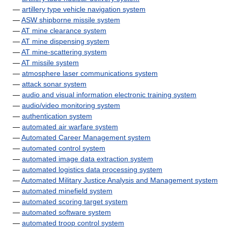
—
artillery type vehicle navigation system
—
ASW shipborne missile system
—
AT mine clearance system
—
AT mine dispensing system
—
AT mine-scattering system
—
AT missile system
—
atmosphere laser communications system
—
attack sonar system
—
audio and visual information electronic training system
—
audio/video monitoring system
—
authentication system
—
automated air warfare system
—
Automated Career Management system
—
automated control system
—
automated image data extraction system
—
automated logistics data processing system
—
Automated Military Justice Analysis and Management system
—
automated minefield system
—
automated scoring target system
—
automated software system
—
automated troop control system