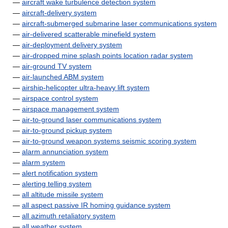
—
aircraft wake turbulence detection system
—
aircraft-delivery system
—
aircraft-submerged submarine laser communications system
—
air-delivered scatterable minefield system
—
air-deployment delivery system
—
air-dropped mine splash points location radar system
—
air-ground TV system
—
air-launched ABM system
—
airship-helicopter ultra-heavy lift system
—
airspace control system
—
airspace management system
—
air-to-ground laser communications system
—
air-to-ground pickup system
—
air-to-ground weapon systems seismic scoring system
—
alarm annunciation system
—
alarm system
—
alert notification system
—
alerting telling system
—
all altitude missile system
—
all aspect passive IR homing guidance system
—
all azimuth retaliatory system
—
all weather system