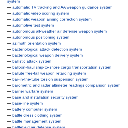
system
—
automatic TV tracking and AA weapon guidance system
—
automatic video scoring system
—
automatic weapon aiming correction system
—
automotive test system
—
autonomous all-weather air defense weapon system
—
autonomous positioning system
—
azimuth orientation system
—
bacteriological attack detection system
—
bacteriological weapon delivery system
—
ballistic attack system
—
balloon-haul ship-to-shore cargo transportation system
—
ballute free-fall weapon retarding system
—
bar-in-the-tube torsion suspension system
—
barometric and radar altimeter readings comparison system
—
barrier warfare system
—
base and installation security system
—
base-line system
—
battery computer system
—
battle dress clothing system
—
battle management system
—
battlefield air defense system