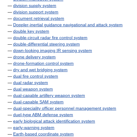
—
division supply system
—
division support system
—
document retrieval system
—
Doppler-inertial guidance navigational and attack system
—
double key system
—
double-circuit radar fire control system
—
double-differential steering system
—
down-looking imaging IR sensing system
—
drone delivery system
—
drone-formation control system
—
dry and wet bridging system
—
dual fire control system
—
dual radar system
—
dual weapon system
—
dual-capable artillery weapon system
—
dual-capable SAM system
—
dual-speciality officer personnel management system
—
duel-type ABM defense system
—
early biological attack identification system
—
early-warning system
—
Earth-based coordinate system