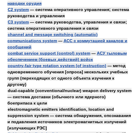
наводки орудия
C2 system
— система оперативного управления; система
руководства и управления
C3 system
— система руководства, управления и связи;
система оперативного управления и связи
channel and message switching (automatic)
communications system
—
АСС с коммутацией каналов и
сообщений
combat service support (control) system
—
АСУ тыловым
обеспечением (боевых действий) войск
country-fair type rotation system (of instruction)
— метод
одновременного обучения [опроса] нескольких учебных
групп (переходящих от одного объекта изучения к
другому)
dual-capable (conventional/nuclear) weapon delivery system
— система доставки (обычного или ядерного)
боеприпаса к цели
electromagnetic emitters identification, location and
suppression system — система обнаружения, опознавания
и подавления источников электромагнитных излучений
[излучающих РЭС]