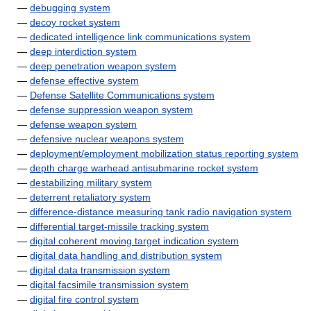
—
debugging system
—
decoy rocket system
—
dedicated intelligence link communications system
—
deep interdiction system
—
deep penetration weapon system
—
defense effective system
—
Defense Satellite Communications system
—
defense suppression weapon system
—
defense weapon system
—
defensive nuclear weapons system
—
deployment/employment mobilization status reporting system
—
depth charge warhead antisubmarine rocket system
—
destabilizing military system
—
deterrent retaliatory system
—
difference-distance measuring tank radio navigation system
—
differential target-missile tracking system
—
digital coherent moving target indication system
—
digital data handling and distribution system
—
digital data transmission system
—
digital facsimile transmission system
—
digital fire control system