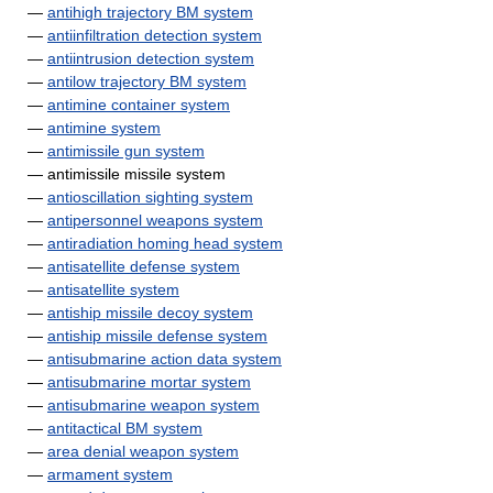
—
antihigh trajectory BM system
—
antiinfiltration detection system
—
antiintrusion detection system
—
antilow trajectory BM system
—
antimine container system
—
antimine system
—
antimissile gun system
— antimissile missile system
—
antioscillation sighting system
—
antipersonnel weapons system
—
antiradiation homing head system
—
antisatellite defense system
—
antisatellite system
—
antiship missile decoy system
—
antiship missile defense system
—
antisubmarine action data system
—
antisubmarine mortar system
—
antisubmarine weapon system
—
antitactical BM system
—
area denial weapon system
—
armament system