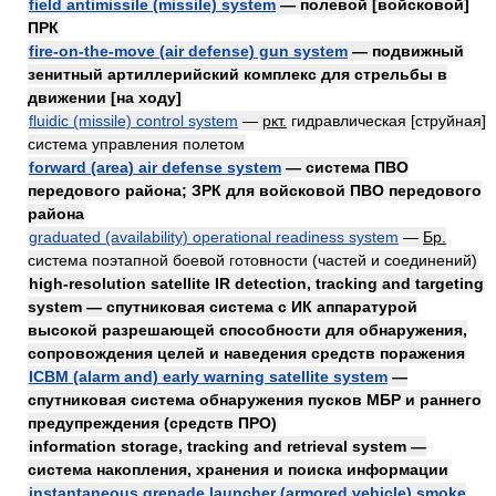
field antimissile (missile) system
— полевой [войсковой]
ПРК
fire-on-the-move (air defense) gun system
— подвижный
зенитный артиллерийский комплекс для стрельбы в
движении [на ходу]
fluidic (missile) control system
—
ркт.
гидравлическая [струйная]
система управления полетом
forward (area) air defense system
— система ПВО
передового района; ЗРК для войсковой ПВО передового
района
graduated (availability) operational readiness system
—
Бр.
система поэтапной боевой готовности (частей и соединений)
high-resolution satellite IR detection, tracking and targeting
system — спутниковая система с ИК аппаратурой
высокой разрешающей способности для обнаружения,
сопровождения целей и наведения средств поражения
ICBM (alarm and) early warning satellite system
—
спутниковая система обнаружения пусков МБР и раннего
предупреждения (средств ПРО)
information storage, tracking and retrieval system —
система накопления, хранения и поиска информации
instantaneous grenade launcher (armored vehicle) smoke