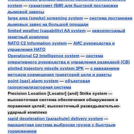
system
—
гранатомет (БМ) для быстрой постановки
дымовой завесы
large area (smoke) screening system
—
система постановки
дымовых завес на большой площади
limited weather (capability) AA system
—
невсепогодный
зенитный комплекс
NATO C2 Information system
—
АИС руководства и
управления НАТО
Operational C2 Intelligence system
—
система
оперативного руководства и управления разведкой (СВ)
plotted trajectory missile system 3PK
—
с наведением
методом совмещения траекторий цели и ракеты
point (gas) alarm system
—
объектовая
газосигнализаторная система
Precision Location [Locator] (and) Strike system —
высокоточная система обеспечения обнаружения и
поражения целей; высокоточный разведывательно-
ударный комплекс
rapid deceleration (parachute) delivery system
—
парашютная система выброски грузов с быстрым
торможением