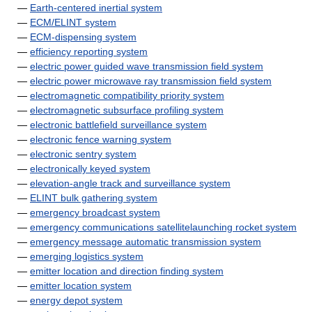
—
Earth-centered inertial system
—
ECM/ELINT system
—
ECM-dispensing system
—
efficiency reporting system
—
electric power guided wave transmission field system
—
electric power microwave ray transmission field system
—
electromagnetic compatibility priority system
—
electromagnetic subsurface profiling system
—
electronic battlefield surveillance system
—
electronic fence warning system
—
electronic sentry system
—
electronically keyed system
—
elevation-angle track and surveillance system
—
ELINT bulk gathering system
—
emergency broadcast system
—
emergency communications satellitelaunching rocket system
—
emergency message automatic transmission system
—
emerging logistics system
—
emitter location and direction finding system
—
emitter location system
—
energy depot system