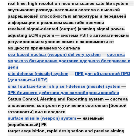
real time, high-resolution reconnaissance satellite system —
спутниковая разведывательная система с высокой
разрешающей способностью аппаратуры и передачей
информации в реальном масштабе времени
received signal-oriented (output) jamming signal power-
adjusting ECM system — система РЭП с автоматическим
регулированием уровня помех в зависимости от
мощности принимаемого сигнала
sea-based nuclear (weapon) delivery system
—
система
морского базирования доставки ядерного боеприпаса к
цели
site defense (missile) system
—
ПРК для объектовой ПРО
(для защиты ШПУ)
small surface-to-air ship self-defense (missile) system
—
ЗРК ближнего действия для самообороны корабля
Status Control, Alerting and Reporting system — система
оповещения, контроля и уточнения состояния [боевой
готовности] сил и средств
surface missile (weapon) system
— наземный
[корабельный] РК
target acquisition, rapid designation and precise aiming