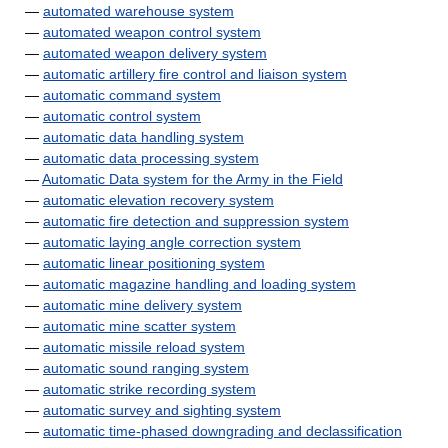
—
automated warehouse system
—
automated weapon control system
—
automated weapon delivery system
—
automatic artillery fire control and liaison system
—
automatic command system
—
automatic control system
—
automatic data handling system
—
automatic data processing system
—
Automatic Data system for the Army in the Field
—
automatic elevation recovery system
—
automatic fire detection and suppression system
—
automatic laying angle correction system
—
automatic linear positioning system
—
automatic magazine handling and loading system
—
automatic mine delivery system
—
automatic mine scatter system
—
automatic missile reload system
—
automatic sound ranging system
—
automatic strike recording system
—
automatic survey and sighting system
—
automatic time-phased downgrading and declassification