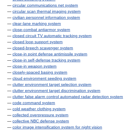
—
circular communications net system
—
circular scan thermal imaging system
—
civilian personnel information system
—
clear-lane marking system
—
close-combat antiarmor system
—
closed circuit TV automatic tracking system
—
closed loop support system
—
closed-breech scavenger system
—
close-in point defense antimissile system
—
close-in self-defense tracking system
—
close-in weapon system
—
closely-spaced basing system
—
cloud environment seeding system
—
clutter environment target selection system
—
clutter environment target discrimination system
—
clutter false alarm control automated radar detection system
—
code command system
—
cold weather clothing system
—
collected overpressure system
—
collective NBC defense system
—
color image intensification system for night vision