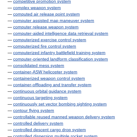
—
competitive promotion system
—
complex weapon system
—
computed air release point system
—
computer assisted map maneuver system
—
computer release weapon system
—
computer-aided intelligence data retrieval system
—
computerized exercise control system
—
computerized fire control system
—
computerized infantry battlefield training system
—
computer-oriented landform classification system
—
consolidated mess system
—
container-ASW helicopter system
—
containerized weapon control system
—
container-offloading and transfer system
—
continuous orbital guidance system
—
continuous targeting system
—
continuously set vector bombing sighting system
—
contour flying system
—
controllable reused manned weapon delivery system
—
controlled delivery system
—
controlled descent cargo drop system
—
controlled dispersion multiple rocket system