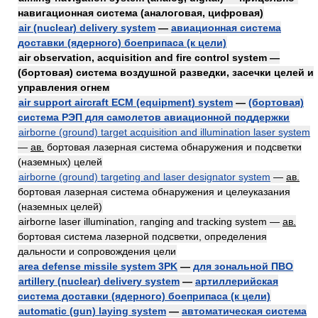
навигационная система (аналоговая, цифровая)
air (nuclear) delivery system
—
авиационная система
доставки (ядерного) боеприпаса (к цели)
air observation, acquisition and fire control system —
(бортовая) система воздушной разведки, засечки целей и
управления огнем
air support aircraft ECM (equipment) system
—
(бортовая)
система РЭП для самолетов авиационной поддержки
airborne (ground) target acquisition and illumination laser system
—
ав.
бортовая лазерная система обнаружения и подсветки
(наземных) целей
airborne (ground) targeting and laser designator system
—
ав.
бортовая лазерная система обнаружения и целеуказания
(наземных целей)
airborne laser illumination, ranging and tracking system —
ав.
бортовая система лазерной подсветки, определения
дальности и сопровождения цели
area defense missile system 3PK
—
для зональной ПВО
artillery (nuclear) delivery system
—
артиллерийская
система доставки (ядерного) боеприпаса (к цели)
automatic (gun) laying system
—
автоматическая система