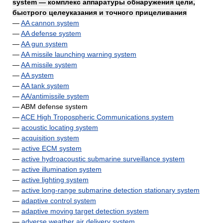
system — комплекс аппаратуры обнаружения цели,
быстрого целеуказания и точного прицеливания
—
AA cannon system
—
AA defense system
—
AA gun system
—
AA missile launching warning system
—
AA missile system
—
AA system
—
AA tank system
—
AA/antimissile system
— ABM defense system
—
ACE High Tropospheric Communications system
—
acoustic locating system
—
acquisition system
—
active ECM system
—
active hydroacoustic submarine surveillance system
—
active illumination system
—
active lighting system
—
active long-range submarine detection stationary system
—
adaptive control system
—
adaptive moving target detection system
—
adverse weather air delivery system