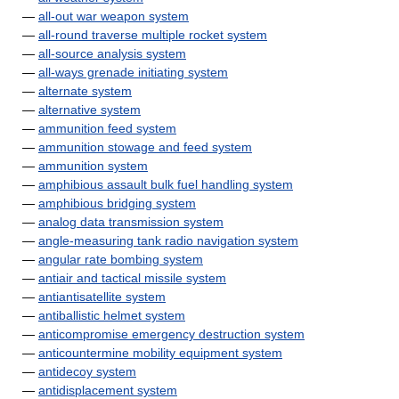
—
all-out war weapon system
—
all-round traverse multiple rocket system
—
all-source analysis system
—
all-ways grenade initiating system
—
alternate system
—
alternative system
—
ammunition feed system
—
ammunition stowage and feed system
—
ammunition system
—
amphibious assault bulk fuel handling system
—
amphibious bridging system
—
analog data transmission system
—
angle-measuring tank radio navigation system
—
angular rate bombing system
—
antiair and tactical missile system
—
antiantisatellite system
—
antiballistic helmet system
—
anticompromise emergency destruction system
—
anticountermine mobility equipment system
—
antidecoy system
—
antidisplacement system