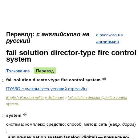
Перевод:
с английского на
с русского на
русский
английский
fail solution director-type fire control
system
Толкование
Перевод
fail solution director-type fire control system
1
ПУАЗО с учетом всех условий стрельбы
English-Russian military dictionary
fail solution director-type fire control
>
system
system
2
система; комплекс; средство; способ; метод; сеть
(
напр.
дорог
)
;
aiming-navigation system (analog, digital) — прицельно-