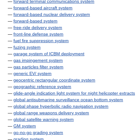
—
forward terminal communications system
—
forward-based aircraft system
—
forward-based nuclear delivery system
—
forward-based system
—
free-ride delivery system
—
front-line defense system
—
fuel fire suppression system
—
fuzing system
—
garage system of ICBM deployment
—
gas impingement system
—
gas particles filter system
—
generic EV/ system
—
geocentric rectangular coordinate system
—
geographic reference system
—
glide-angle indication light system for night helicopter extracts
—
global antisubmarine surveillance ocean bottom system
—
global phase hyperbolic radio navigation system
—
global range weapons delivery system
—
global satellite warning system
—
GM system
—
go-no-go grading system
—
grading system