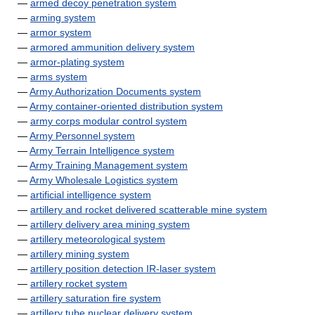
—
armed decoy penetration system
—
arming system
—
armor system
—
armored ammunition delivery system
—
armor-plating system
—
arms system
—
Army Authorization Documents system
—
Army container-oriented distribution system
—
army corps modular control system
—
Army Personnel system
—
Army Terrain Intelligence system
—
Army Training Management system
—
Army Wholesale Logistics system
—
artificial intelligence system
—
artillery and rocket delivered scatterable mine system
—
artillery delivery area mining system
—
artillery meteorological system
—
artillery mining system
—
artillery position detection IR-laser system
—
artillery rocket system
—
artillery saturation fire system
—
artillery tube nuclear delivery system