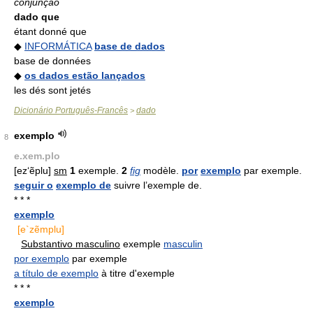
conjunção
dado que
étant donné que
◆
INFORMÁTICA
base de dados
base de données
◆
os dados estão lançados
les dés sont jetés
Dicionário Português-Francês
dado
>
exemplo
8
e.xem.plo
[ez‘ẽplu]
sm
1
exemple.
2
fig
modèle.
por
exemplo
par exemple.
seguir o
exemplo de
suivre l’exemple de.
* * *
exemplo
[e`zẽmplu]
Substantivo masculino
exemple
masculin
por exemplo
par exemple
a título de exemplo
à titre d'exemple
* * *
exemplo