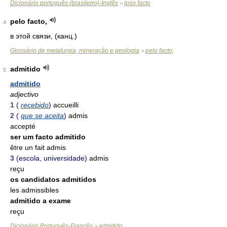
Dicionário português (brasileiro)-Inglês
ipso facto
>
pelo facto,
4
в этой связи, (канц.)
Glossário de metalurgia, mineração e geologia
pelo facto,
>
admitido
5
admitido
adjectivo
1
(
recebido
)
accueilli
2
(
que se aceita
)
admis
accepté
ser um facto admitido
être un fait admis
3
(escola, universidade)
admis
reçu
os candidatos admitidos
les admissibles
admitido a exame
reçu
Dicionário Português-Francês
admitido
>