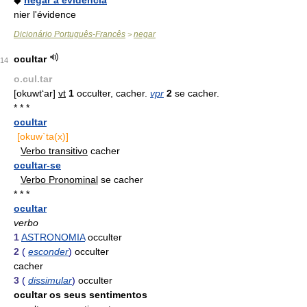
◆
negar a evidência
nier l'évidence
Dicionário Português-Francês
negar
>
ocultar
14
o.cul.tar
[okuwt‘ar]
vt
1
occulter, cacher.
vpr
2
se cacher.
* * *
ocultar
[okuw`ta(x)]
Verbo transitivo
cacher
ocultar-se
Verbo Pronominal
se cacher
* * *
ocultar
verbo
1
ASTRONOMIA
occulter
2
(
esconder
)
occulter
cacher
3
(
dissimular
)
occulter
ocultar os seus sentimentos