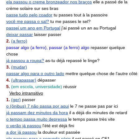
ela passou o creme bronzeador nos braços
elle a passé de la
crème solaire sur ses bras
passe tudo pelo coador
tu passes tout à la passoire
você me passa o sal?
tu me passes le sel?
passei um ano em Portugal
j'ai passé un an au Portugal
deixar passar
laisser passer
2.
(a ferro)
passar algo (a ferro), passar (a ferro) algo
repasser quelque
chose
já passou a roupa?
as-tu déjà repassé le linge?
3.
(mudar)
passar algo para o outro lado
mettre quelque chose de l'autre côté
4.
(ultrapassar)
dépasser
5.
(em escola, universidade)
réussir
Verbo intransitivo
1.
(ger)
passer
o (ônibus) 7 não passa por aqui
le 7 ne passe pas par ici
já passam dez minutos da hora
il a déjà dix minutes de retard
o tempo passa muito depressa
le temps passe très vite
o verão já passou
l'été est déjà fini
a dor já passou
la douleur est passée
ele passou para a segunda série
il est passé en CE1