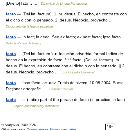
[Direito] fato… …
Dicionário da Língua Portuguesa
facto
— (Del lat. factum). 1. m. desus. El hecho, en contraste con
el dicho o con lo pensado. 2. desus. Negocio, provecho …
Diccionario de la lengua española
facto
— In fact; in deed. See ex facto; ex post facto; ipso facto …
Ballentine's law dictionary
facto
— (Del lat. factum.) ► locución adverbial formal Indica de
hecho en la expresión de facto. * * * facto. (Del lat. factum). m.
desus. El hecho, en contraste con el dicho o con lo pensado. || 2.
desus. Negocio, provecho …
Enciclopedia Universal
facto
— ípso fácto loc. adv. Trimis de siveco, 10.08.2004. Sursa:
Dicţionar ortografic …
Dicționar Român
facto
— n. (Latin) part of the phrase de facto (in practice, in fact)
…
English contemporary dictionary
© Академик, 2000-2026
18+
Обратная связь:
Техподдержка
,
Реклама на сайте