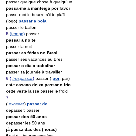
passer quelque chose à quelqu'un
passa-me a manteiga por favor
passe-moi le beurre s'il te plaît
(jogo)
passar a bola
passer le ballon
5
(tempo)
passer
passar a noite
passer la nuit
passar as férias no Brasil
passer ses vacances au Brésil
passar o dia a trabalhar
passer sa journée à travailler
6
(
trespassar
)
passer (
por
, par)
este casaco deixa passar o frio
cette veste laisse passer le froid
7
(
exceder
)
passar de
dépasser; passer
passar dos 50 anos
dépasser les 50 ans
já passa das dez (horas)
il est dix heures passées