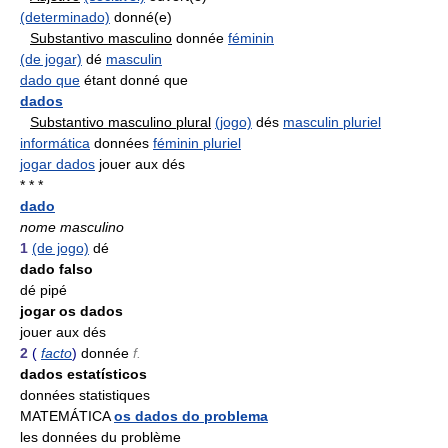
(determinado)
donné(e)
Substantivo masculino
donnée
féminin
(de jogar)
dé
masculin
dado que
étant donné que
dados
Substantivo masculino plural
(jogo)
dés
masculin pluriel
informática
données
féminin pluriel
jogar dados
jouer aux dés
* * *
dado
nome masculino
1
(de jogo)
dé
dado falso
dé pipé
jogar os dados
jouer aux dés
2
(
facto
)
donnée
f.
dados estatísticos
données statistiques
MATEMÁTICA
os dados do problema
les données du problème