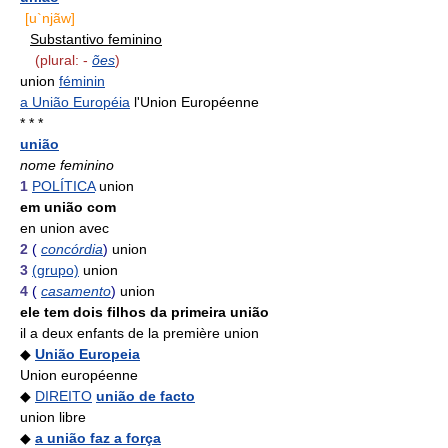
[u`njãw]
Substantivo feminino
(plural: -
ões
)
union
féminin
a União Européia
l'Union Européenne
* * *
união
nome feminino
1
POLÍTICA
union
em união com
en union avec
2
(
concórdia
)
union
3
(grupo)
union
4
(
casamento
)
union
ele tem dois filhos da primeira união
il a deux enfants de la première union
◆
União Europeia
Union européenne
◆
DIREITO
união de facto
union libre
◆
a união faz a força