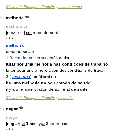
Dicionário Português-Francês
melhoramento
>
melhoria
12
me.lho.ri.a
[meλor’iə]
sm
amendement.
* * *
melhoria
nome feminino
1
(facto de melhorar)
amélioration
lutar por uma melhoria nas condições de trabalho
lutter pour une amélioration des conditions de travail
2
(
melhoras
)
amélioration
há uma melhoria no seu estado de saúde
il y a une amélioration de son état de santé
Dicionário Português-Francês
melhoria
>
negar
13
ne.gar
[neg‘ar]
vt
1
nier.
vpr
2
se refuser.
* * *