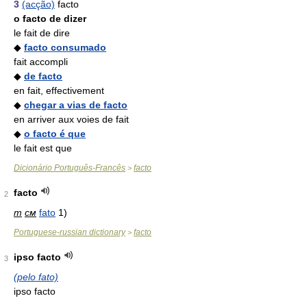
3
(acção)
facto
o facto de dizer
le fait de dire
◆
facto consumado
fait accompli
◆
de facto
en fait, effectivement
◆
chegar a vias de facto
en arriver aux voies de fait
◆
o facto é que
le fait est que
Dicionário Português-Francês
facto
>
facto
2
m
см
fato
1)
Portuguese-russian dictionary
facto
>
ipso facto
3
(pelo fato)
ipso facto