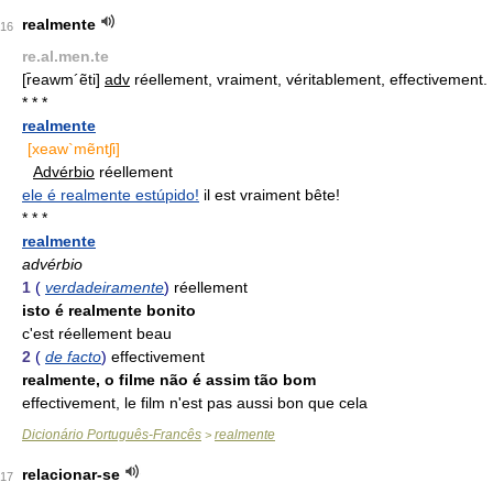
realmente
16
re.al.men.te
[r̄eawm´ẽti]
adv
réellement, vraiment, véritablement, effectivement.
* * *
realmente
[xeaw`mẽntʃi]
Advérbio
réellement
ele é realmente estúpido!
il est vraiment bête!
* * *
realmente
advérbio
1
(
verdadeiramente
)
réellement
isto é realmente bonito
c'est réellement beau
2
(
de facto
)
effectivement
realmente, o filme não é assim tão bom
effectivement, le film n'est pas aussi bon que cela
Dicionário Português-Francês
realmente
>
relacionar-se
17