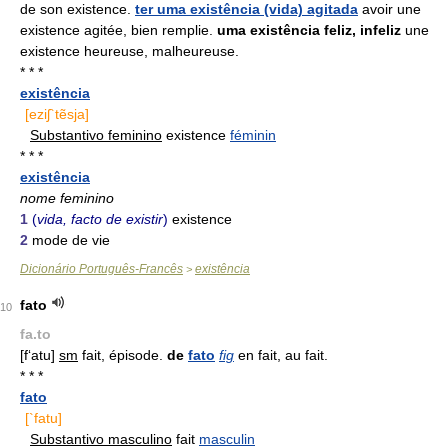
de son existence.
ter uma existência (vida) agitada
avoir une
existence agitée, bien remplie.
uma existência feliz, infeliz
une
existence heureuse, malheureuse.
* * *
existência
[eziʃ`tẽsja]
Substantivo feminino
existence
féminin
* * *
existência
nome feminino
1
(
vida, facto de existir
)
existence
2
mode de vie
Dicionário Português-Francês
existência
>
fato
10
fa.to
[f‘atu]
sm
fait, épisode.
de
fato
fig
en fait, au fait.
* * *
fato
[`fatu]
Substantivo masculino
fait
masculin