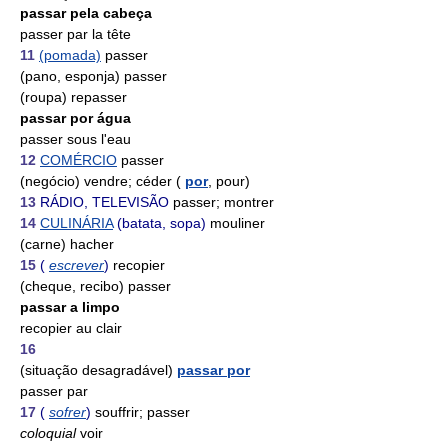
passar pela cabeça
passer par la tête
11
(pomada)
passer
(pano, esponja) passer
(roupa) repasser
passar por água
passer sous l'eau
12
COMÉRCIO
passer
(negócio) vendre; céder (
por
, pour)
13
RÁDIO, TELEVISÃO
passer; montrer
14
CULINÁRIA
(batata, sopa)
mouliner
(carne) hacher
15
(
escrever
)
recopier
(cheque, recibo) passer
passar a limpo
recopier au clair
16
(situação desagradável)
passar por
passer par
17
(
sofrer
)
souffrir; passer
coloquial
voir