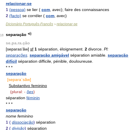
relacionar-se
1
(pessoa)
se lier (
com
, avec); faire des connaissances
2
(facto)
se corréler (
com
, avec)
Dicionário Português-Francês
relacionar-se
>
separação
18
se.pa.ra.ção
[separas‘ãw]
sf
1
séparation, éloignement.
2
divorce.
Pl:
separações
.
separação amigável
séparation amiable.
separação
difícil
séparation difficile, pénible, douloureuse.
* * *
separação
[separa`sãw]
Substantivo feminino
(plural: -
ões
)
séparation
féminin
* * *
separação
nome feminino
1
(
dissociação
)
séparation
2
(
divisão
)
séparation