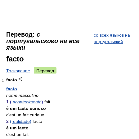
Перевод:
с
со всех языков на
португальского на все
португальский
языки
facto
Толкование
Перевод
facto
1
facto
nome masculino
1
(
acontecimento
)
fait
é um facto curioso
c'est un fait curieux
2
(realidade)
facto
é um facto
c'est un fait