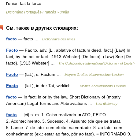
l'union fait la force
Dicionário Português-Francês
união
>
См. также в других словарях:
facto
— facto …
Dictionnaire des rimes
Facto
— Fac to, adv. [L., ablative of factum deed, fact.] (Law) In
fact; by the act or fact. [1913 Webster] {De facto}. (Law) See {De
facto}. [1913 Webster] …
The Collaborative International Dictionary of English
Facto
— (lat.), s. Factum …
Meyers Großes Konversations-Lexikon
Facto
— (lat.), in der Tat, wirklich …
Kleines Konversations-Lexikon
facto
— In fact; in or by the law. Short Dictionary of (mostly
American) Legal Terms and Abbreviations …
Law dictionary
facto
— |ct| s. m. 1. Coisa realizada. = ATO, FEITO
2. Acontecimento. 3. Sucesso. 4. Assunto (de que se trata).
5. Lance. 7. de fato: com efeito; na verdade. 8. ao fato: com
conhecimento (ex.: estar ao fato, pôr ao fato). = INFORMADO 9.