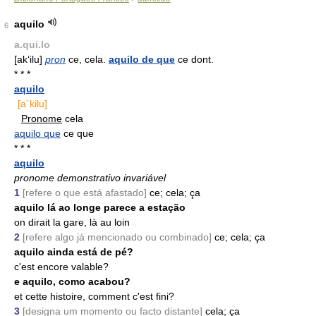
aquilo
6
a.qui.lo
[ak‘ilu]
pron
ce, cela.
aquilo de que
ce dont.
* * *
aquilo
[a`kilu]
Pronome
cela
aquilo que
ce que
* * *
aquilo
pronome demonstrativo invariável
1
[refere o que está afastado]
ce; cela; ça
aquilo lá ao longe parece a estação
on dirait la gare, là au loin
2
[refere algo já mencionado ou combinado]
ce; cela; ça
aquilo ainda está de pé?
c'est encore valable?
e aquilo, como acabou?
et cette histoire, comment c'est fini?
3
[designa um momento ou facto distante]
cela; ça