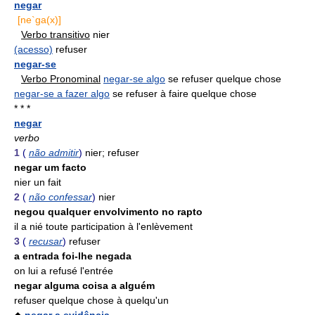
negar
[ne`ga(x)]
Verbo transitivo
nier
(acesso)
refuser
negar-se
Verbo Pronominal
negar-se algo
se refuser quelque chose
negar-se a fazer algo
se refuser à faire quelque chose
* * *
negar
verbo
1
(
não admitir
)
nier; refuser
negar um facto
nier un fait
2
(
não confessar
)
nier
negou qualquer envolvimento no rapto
il a nié toute participation à l'enlèvement
3
(
recusar
)
refuser
a entrada foi-lhe negada
on lui a refusé l'entrée
negar alguma coisa a alguém
refuser quelque chose à quelqu'un