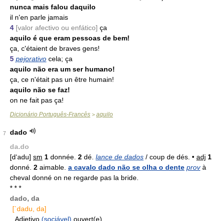
nunca mais falou daquilo
il n'en parle jamais
4
[valor afectivo ou enfático]
ça
aquilo é que eram pessoas de bem!
ça, c'étaient de braves gens!
5
pejorativo
cela; ça
aquilo não era um ser humano!
ça, ce n'était pas un être humain!
aquilo não se faz!
on ne fait pas ça!
Dicionário Português-Francês
aquilo
>
dado
7
da.do
[d‘adu]
sm
1
donnée.
2
dé.
lance de dados
/ coup de dés. •
adj
1
donné.
2
aimable.
a cavalo dado não se olha o dente
prov
à
cheval donné on ne regarde pas la bride.
* * *
dado, da
[`dadu, da]
Adjetivo
(sociável)
ouvert(e)