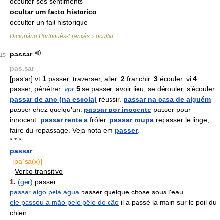
occulter ses sentiments
ocultar um facto histórico
occulter un fait historique
Dicionário Português-Francês
ocultar
>
passar
15
pas.sar
[pas‘ar]
vt
1
passer, traverser, aller.
2
franchir.
3
écouler.
vi
4
passer, pénétrer.
vpr
5
se passer, avoir lieu, se dérouler, s’écouler.
passar de ano (na escola)
réussir.
passar na casa de alguém
passer chez quelqu’un.
passar por inocente
passer pour
innocent.
passar rente a
frôler.
passar roupa
repasser le linge,
faire du repassage. Veja nota em
passer
.
* * *
passar
[pa`sa(x)]
Verbo transitivo
1.
(ger)
passer
passar algo pela água
passer quelque chose sous l'eau
ele passou a mão pelo pêlo do cão
il a passé la main sur le poil du
chien