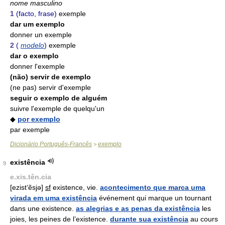
nome masculino
1
(facto, frase)
exemple
dar um exemplo
donner un exemple
2
(
modelo
)
exemple
dar o exemplo
donner l'exemple
(não) servir de exemplo
(ne pas) servir d'exemple
seguir o exemplo de alguém
suivre l'exemple de quelqu'un
◆
por exemplo
par exemple
Dicionário Português-Francês
exemplo
>
existência
9
e.xis.tên.cia
[ezist‘ẽsjə]
sf
existence, vie.
acontecimento que marca uma
virada em uma existência
événement qui marque un tournant
dans une existence.
as alegrias e as penas da existência
les
joies, les peines de l’existence.
durante sua existência
au cours