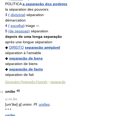
POLÍTICA
a separação dos poderes
la séparation des pouvoirs
3
(
divisória
)
séparation
démarcation
4
(
escolha
)
triage
m.
5
(de pessoas)
séparation
depois de uma longa separação
après une longue séparation
◆
DIREITO
separação amigável
séparation à l'amiable
◆
separação de bens
séparation de biens
◆
separação de facto
séparation de fait
Dicionário Português-Francês
separação
>
união
19
u.ni.ão
[uni‘ãw]
sf
union.
Pl:
uniões
.
* * *
união