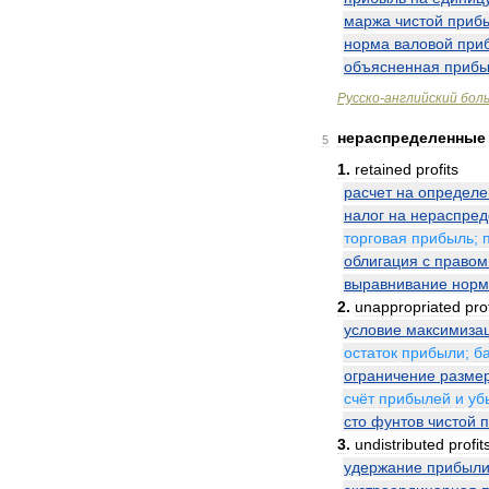
маржа
чистой
приб
норма
валовой
при
объясненная
прибы
Русско
-
английский
бол
нераспределенные
5
1
.
retained
profits
расчет
на
определ
налог
на
нераспре
торговая
прибыль
;
облигация
с
правом
выравнивание
нор
2
.
unappropriated
pro
условие
максимиза
остаток
прибыли
;
б
ограничение
разме
счёт
прибылей
и
уб
сто
фунтов
чистой
3
.
undistributed
profit
удержание
прибыл