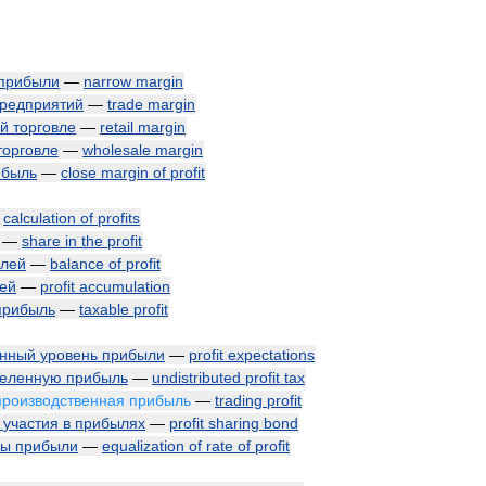
прибыли
—
narrow
margin
редприятий
—
trade
margin
ой
торговле
—
retail
margin
торговле
—
wholesale
margin
ибыль
—
close
margin
of
profit
—
calculation
of
profits
—
share
in
the
profit
лей
—
balance
of
profit
ей
—
profit
accumulation
прибыль
—
taxable
profit
енный
уровень
прибыли
—
profit
expectations
деленную
прибыль
—
undistributed
profit
tax
производственная
прибыль
—
trading
profit
участия
в
прибылях
—
profit
sharing
bond
мы
прибыли
—
equalization
of
rate
of
profit