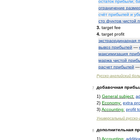
остаток
прибыли
;
б
ограничение
разме
счёт
прибылей
и
уб
сто
фунтов
чистой
3
.
target
fee
4
.
target
profit
экстраординарная
вывоз
прибылей
—
максимизация
приб
маржа
чистой
приб
расчет
прибылей
Русско
-
английский
бол
добавочная
прибы
7
1
)
General
subject:
ad
2
)
Economy:
extra
pro
3
)
Accounting:
profit
t
Универсальный
русско
-
дополнительная
п
8
1
)
Accounting:
additio