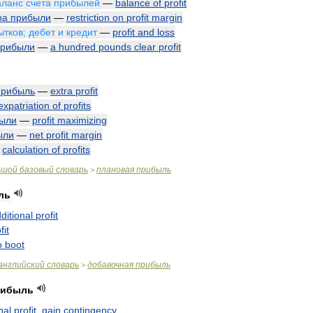
аланс
счета
прибылей
—
balance
of
profit
ра
прибыли
—
restriction
on
profit
margin
ытков
;
дебет
и
кредит
—
profit
and
loss
прибыли
—
a
hundred
pounds
clear
profit
прибыль
—
extra
profit
expatriation
of
profits
ыли
—
profit
maximizing
ыли
—
net
profit
margin
—
calculation
of
profits
ьшой
базовый
словарь
плановая
прибыль
>
ль
ditional
profit
fit
o
boot
английский
словарь
добавочная
прибыль
>
рибыль
nal
profit
,
gain
contingency