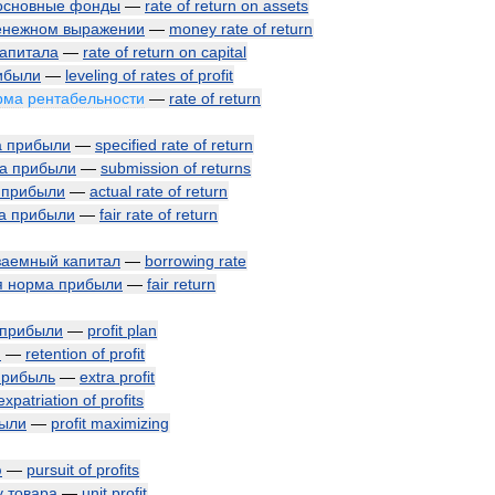
основные
фонды
—
rate
of
return
on
assets
енежном
выражении
—
money
rate
of
return
капитала
—
rate
of
return
on
capital
ибыли
—
leveling
of
rates
of
profit
рма
рентабельности
—
rate
of
return
а
прибыли
—
specified
rate
of
return
а
прибыли
—
submission
of
returns
прибыли
—
actual
rate
of
return
а
прибыли
—
fair
rate
of
return
заемный
капитал
—
borrowing
rate
я
норма
прибыли
—
fair
return
прибыли
—
profit
plan
и
—
retention
of
profit
прибыль
—
extra
profit
expatriation
of
profits
ыли
—
profit
maximizing
ю
—
pursuit
of
profits
у
товара
—
unit
profit