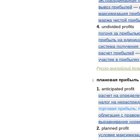
экстраординарная
вывоз
прибылей
—
максимизация
приб
маржа
чистой
приб
4
.
undivided
profits
погоня
за
прибыль
прибыль
на
единиц
система
получения
расчет
прибылей
участие
в
прибылях
Русско
-
английский
бол
плановая
прибыль
6
1
.
anticipated
profit
расчет
на
определ
налог
на
нераспре
торговая
прибыль
;
облигация
с
правом
выравнивание
нор
2
.
planned
profit
условие
максимиза