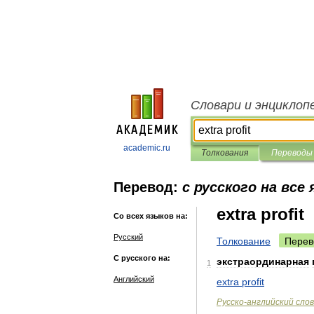
Словари и энциклоп
academic.ru
Толкования
Переводы
Перевод:
с русского на все
extra profit
Со всех языков на:
Русский
Толкование
Перев
С русского на:
экстраординарная
1
Английский
extra
profit
Русско
-
английский
сло