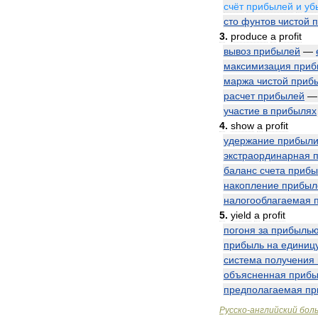
счёт
прибылей
и
уб
сто
фунтов
чистой
3
.
produce
a
profit
вывоз
прибылей
—
максимизация
приб
маржа
чистой
приб
расчет
прибылей
участие
в
прибылях
4
.
show
a
profit
удержание
прибыл
экстраординарная
баланс
счета
прибы
накопление
прибыл
налогооблагаемая
5
.
yield
a
profit
погоня
за
прибыль
прибыль
на
единиц
система
получения
объясненная
прибы
предполагаемая
пр
Русско
-
английский
бол