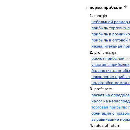
норма
прибыли
4
1
.
margin
небольшой
размер
прибыль
торговых
п
прибыль
в
розничн
прибыль
в
оптовой
незначительная
пр
2
.
profit
margin
расчет
прибылей
участие
в
прибылях
баланс
счета
прибы
накопление
прибыл
налогооблагаемая
3
.
profit
rate
расчет
на
определ
налог
на
нераспре
торговая
прибыль
;
облигация
с
правом
выравнивание
нор
4
.
rates
of
return