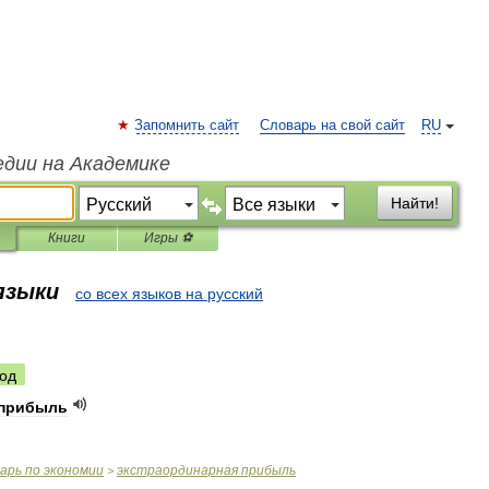
Запомнить сайт
Словарь на свой сайт
RU
едии на Академике
Найти!
Книги
Игры ⚽
 языки
со всех языков на русский
од
прибыль
варь
по
экономии
экстраординарная
прибыль
>