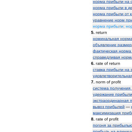
норма
прибыли
на
норма
прибыли
в
д
норма
прибыли
от
уравнение
норм
пр
норма
прибыли
;
но
5
.
return
номинальная
норм
объявление
размер
фактическая
норма
справедливая
норм
6
.
rate
of
return
ставка
прибыли
на
удовлетворительна
7
.
norm
of
profit
система
получения
удержание
прибыл
экстраординарная
вывоз
прибылей
—
максимизация
приб
8
.
rate
of
profit
погоня
за
прибыль
прибыль
на
единиц