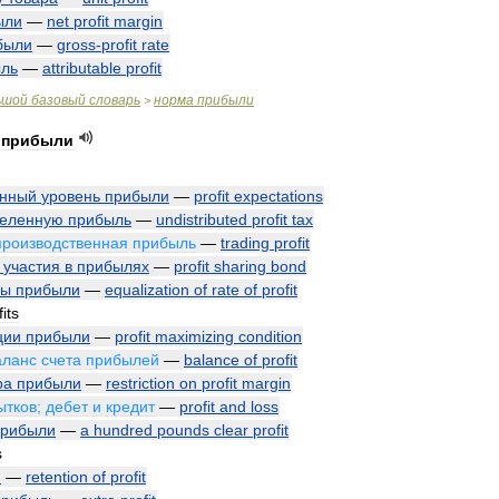
ыли
—
net
profit
margin
были
—
gross
-
profit
rate
ль
—
attributable
profit
ьшой
базовый
словарь
норма
прибыли
>
прибыли
енный
уровень
прибыли
—
profit
expectations
деленную
прибыль
—
undistributed
profit
tax
производственная
прибыль
—
trading
profit
участия
в
прибылях
—
profit
sharing
bond
мы
прибыли
—
equalization
of
rate
of
profit
fits
ции
прибыли
—
profit
maximizing
condition
аланс
счета
прибылей
—
balance
of
profit
ра
прибыли
—
restriction
on
profit
margin
ытков
;
дебет
и
кредит
—
profit
and
loss
прибыли
—
a
hundred
pounds
clear
profit
s
и
—
retention
of
profit