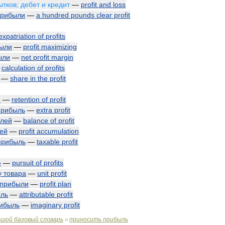
ытков
;
дебет
и
кредит
—
profit
and
loss
прибыли
—
a
hundred
pounds
clear
profit
expatriation
of
profits
ыли
—
profit
maximizing
ыли
—
net
profit
margin
—
calculation
of
profits
—
share
in
the
profit
и
—
retention
of
profit
прибыль
—
extra
profit
лей
—
balance
of
profit
ей
—
profit
accumulation
прибыль
—
taxable
profit
ю
—
pursuit
of
profits
у
товара
—
unit
profit
прибыли
—
profit
plan
ль
—
attributable
profit
ибыль
—
imaginary
profit
ьшой
базовый
словарь
приносить
прибыль
>