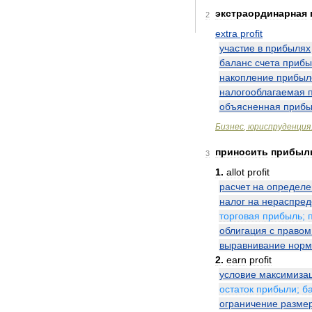
экстраординарная
2
extra
profit
участие
в
прибылях
баланс
счета
прибы
накопление
прибыл
налогооблагаемая
объясненная
прибы
Бизнес
,
юриспруденция
приносить
прибыл
3
1
.
allot
profit
расчет
на
определ
налог
на
нераспре
торговая
прибыль
;
облигация
с
правом
выравнивание
нор
2
.
earn
profit
условие
максимиза
остаток
прибыли
;
б
ограничение
разме