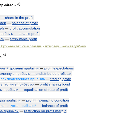
прибыль
—
share
in
the
profit
лей
—
balance
of
profit
ей
—
profit
accumulation
прибыль
—
taxable
profit
ль
—
attributable
profit
.
Русско
-
английский
словарь
экстраординарная
прибыль
>
ь
енный
уровень
прибыли
—
profit
expectations
деленную
прибыль
—
undistributed
profit
tax
производственная
прибыль
—
trading
profit
участия
в
прибылях
—
profit
sharing
bond
мы
прибыли
—
equalization
of
rate
of
profit
ции
прибыли
—
profit
maximizing
condition
аланс
счета
прибылей
—
balance
of
profit
ра
прибыли
—
restriction
on
profit
margin