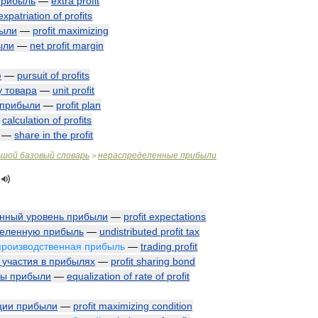
прибыль
—
extra
profit
expatriation
of
profits
ыли
—
profit
maximizing
ыли
—
net
profit
margin
ю
—
pursuit
of
profits
у
товара
—
unit
profit
прибыли
—
profit
plan
—
calculation
of
profits
—
share
in
the
profit
ьшой
базовый
словарь
нераспределенные
прибыли
>
енный
уровень
прибыли
—
profit
expectations
деленную
прибыль
—
undistributed
profit
tax
производственная
прибыль
—
trading
profit
участия
в
прибылях
—
profit
sharing
bond
мы
прибыли
—
equalization
of
rate
of
profit
ции
прибыли
—
profit
maximizing
condition