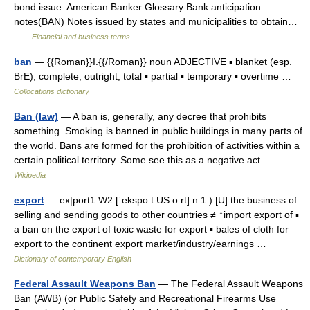
bond issue. American Banker Glossary Bank anticipation
notes(BAN) Notes issued by states and municipalities to obtain…
…
Financial and business terms
ban
— {{Roman}}I.{{/Roman}} noun ADJECTIVE ▪ blanket (esp.
BrE), complete, outright, total ▪ partial ▪ temporary ▪ overtime …
Collocations dictionary
Ban (law)
— A ban is, generally, any decree that prohibits
something. Smoking is banned in public buildings in many parts of
the world. Bans are formed for the prohibition of activities within a
certain political territory. Some see this as a negative act… …
Wikipedia
export
— ex|port1 W2 [ˈekspo:t US o:rt] n 1.) [U] the business of
selling and sending goods to other countries ≠ ↑import export of ▪
a ban on the export of toxic waste for export ▪ bales of cloth for
export to the continent export market/industry/earnings …
Dictionary of contemporary English
Federal Assault Weapons Ban
— The Federal Assault Weapons
Ban (AWB) (or Public Safety and Recreational Firearms Use