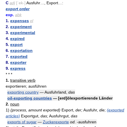
C
adj
[ˈek-]
Ausfuhr…, Export…:
export order
exp.
abk
1.
expenses
pl
2.
experiment
3.
experimental
4.
expired
5.
export
6.
exportation
7.
exported
8.
exporter
9.
express
* * *
1.
transitive verb
exportieren; ausführen
exporting country
— Ausfuhrland,
das
oil-exporting countries
— [erd]ölexportierende Länder
2.
noun
1)
(process, amount exported)
Export,
der;
Ausfuhr,
die;
(exported
articles)
Exportgut,
das;
Ausfuhrgut,
das
exports of sugar
—
Zuckerexporte
od.
-ausfuhren