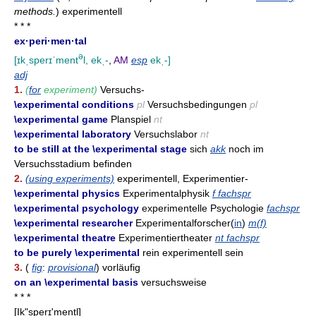
methods.
)
experimentell
* * *
ex·peri·men·tal
ə
[ɪkˌsperɪˈment
l, ekˌ-
,
AM
esp
ekˌ-]
adj
1.
(
for
experiment)
Versuchs-
\experimental conditions
pl
Versuchsbedingungen
pl
\experimental game
Planspiel
nt
\experimental laboratory
Versuchslabor
nt
to be still at the \experimental stage
sich
akk
noch im
Versuchsstadium befinden
2.
(using experiments)
experimentell, Experimentier-
\experimental physics
Experimentalphysik
f fachspr
\experimental psychology
experimentelle Psychologie
fachspr
\experimental researcher
Experimentalforscher(
in
)
m(f)
\experimental theatre
Experimentiertheater
nt fachspr
to be purely \experimental
rein experimentell sein
3.
(
fig
:
provisional
) vorläufig
on an \experimental basis
versuchsweise
* * *
[Ik"sperɪ'mentl]