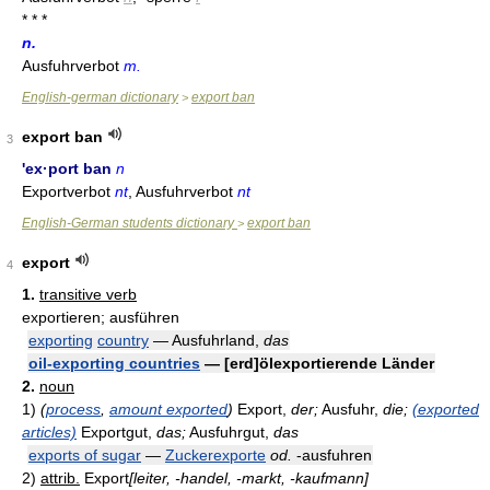
* * *
n.
Ausfuhrverbot
m.
English-german dictionary
export ban
>
export ban
3
'ex·port ban
n
Exportverbot
nt
, Ausfuhrverbot
nt
English-German students dictionary
export ban
>
export
4
1.
transitive verb
exportieren; ausführen
exporting
country
— Ausfuhrland,
das
oil-exporting countries
— [erd]ölexportierende Länder
2.
noun
1)
(
process
,
amount exported
)
Export,
der;
Ausfuhr,
die;
(exported
articles)
Exportgut,
das;
Ausfuhrgut,
das
exports of sugar
—
Zuckerexporte
od.
-ausfuhren
2)
attrib.
Export
[leiter, -handel, -markt, -kaufmann]