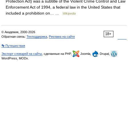
Protection Act) was a subtitle of the Violent Crime Control and Law
Enforcement Act of 1994, a federal law in the United States that
included a prohibition on… …
Wikipedia
© Академик, 2000-2026
18+
Обратная связь:
Техподдержка
,
Реклама на сайте
👣 Путешествия
Экспорт словарей на сайты
, сделанные на PHP,
Joomla,
Drupal,
WordPress, MODx.