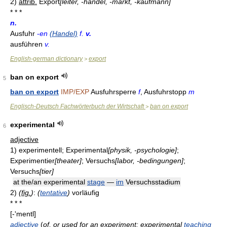
2)
attrib.
Export
[leiter, -handel, -markt, -kaufmann]
* * *
n.
Ausfuhr
-
en
(Handel)
f.
v.
ausführen
v.
English-german dictionary
export
>
ban on export
5
ban on export
IMP/EXP
Ausfuhrsperre
f
, Ausfuhrstopp
m
Englisch-Deutsch Fachwörterbuch der Wirtschaft
ban on export
>
experimental
6
adjective
1)
experimentell; Experimental
[physik, -psychologie]
;
Experimentier
[theater]
; Versuchs
[labor, -bedingungen]
;
Versuchs
[tier]
at the/an experimental
stage
—
im
Versuchsstadium
2)
(
fig.
)
:
(
tentative
)
vorläufig
* * *
[-'mentl]
adjective
(
of, or used for an experiment: experimental
teaching