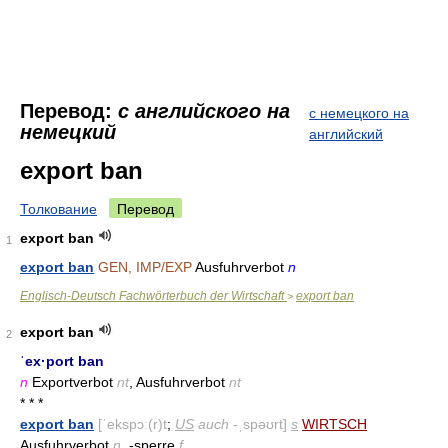
Перевод:
с английского на
с немецкого на
немецкий
английский
export ban
Толкование
Перевод
export ban
1
export ban
GEN, IMP/EXP
Ausfuhrverbot
n
Englisch-Deutsch Fachwörterbuch der Wirtschaft
export ban
>
export ban
2
ˈex·port ban
n
Exportverbot
nt
, Ausfuhrverbot
nt
* * *
export ban
[ˈekspɔː(r)t
;
US
auch
-ˌspəʊrt]
s
WIRTSCH
Ausfuhrverbot
n
, -sperre
f