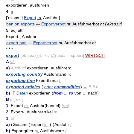
exportieren, ausführen
4.
n
['ekspɔːt]
Export
m
, Ausfuhr
f
ban on exports
—
Exportverbot
nt
, Ausfuhrverbot
nt
['ekspɔːt]
5.
adj
attr
Export-, Ausfuhr-
export ban
—
Exportverbot
nt
, Ausfuhrverbot
nt
* * *
export
[ekˈspɔː(r)t; ık-
;
US
auch
-ˈspəʊrt]
WIRTSCH
A
v/t
a)
auch
v/i
exportieren, ausführen:
exporting country
Ausfuhrland
n
;
exporting firm
Exportfirma
f
;
exported articles
(
oder
commodities
)
→
B 3 b
b)
IT
Daten
exportieren (
from … to
von … nach)
B
s
[ˈek-]
1.
Export
m
, Ausfuhr(handel)
f
(
m
)
2.
Export-, Ausfuhrartikel
m
3.
pl
a)
(Gesamt-)Export
m
, (-)Ausfuhr
f
b)
Exportgüter
pl
, Ausfuhrware
f