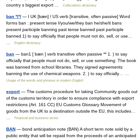
country s biggest export …
Collocations dictionary
ban */*/
— I UK [bæn] / US verb [transitive, often passive] Word
forms ban : present tense I/you/we/they ban he/she/it bans
present participle banning past tense banned past participle
banned 1) to say officially that people must not do, sell, or use…
…
English dictionary
ban
— ban1 [ bæn ] verb transitive often passive ** 1. ) to say
officially that people must not do, sell, or use something: The book
was banned from school libraries. They signed agreements
banning the use of chemical weapons. 2. ) to say officially… …
Usage of the words and phrases in modern English
export
— The customs procedure for taking Community goods out
of the customs territory in order to ensure compliance with export
restrictions (Art. 161 CC) EU Customs Glossary Movement of
goods from the UK to a destination outside the EU, this includes…
…
Financial and business terms
BAN
— bond anticipation note (BAN) A short term note sold by a
public entity that will be repaid from the proceeds of an anticipated