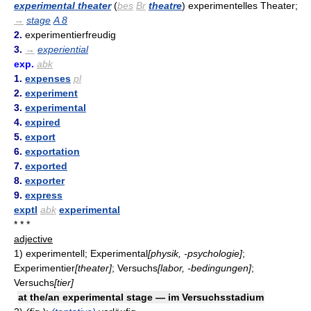
experimental theater
(
bes
Br
theatre
) experimentelles Theater;
→
stage
A 8
2.
experimentierfreudig
3.
→
experiential
exp.
abk
1.
expenses
pl
2.
experiment
3.
experimental
4.
expired
5.
export
6.
exportation
7.
exported
8.
exporter
9.
express
exptl
abk
experimental
* * *
adjective
1)
experimentell; Experimental
[physik, -psychologie]
;
Experimentier
[theater]
; Versuchs
[labor, -bedingungen]
;
Versuchs
[tier]
at the/an experimental stage — im Versuchsstadium