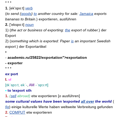
* * *
1.
[ek'spo:t]
verb
(
to send (
goods
)
to
another country for sale:
Jamaica
exports
bananas to Britain.
)
exportieren, ausführen
2.
['ekspo:t]
noun
1)
(
the act or business of exporting:
the
export of rubber.
)
der
Export
2)
(
something which is exported: Paper
is
an important Swedish
export.
)
der Exportartikel
•
-
academic.ru/25822/exportation">exportation
- exporter
* * *
ex·port
I.
vt
[ɪkˈspɔ:t, ekˈ-
,
AM
-ˈspɔ:rt]
▪
to \export sth
1.
(
sell
abroad)
etw exportieren [
o
ausführen]
some cultural values have been \exported
all over
the world
(
fig
) einige kulturelle Werte haben weltweite Verbreitung gefunden
2.
COMPUT
etw exportieren