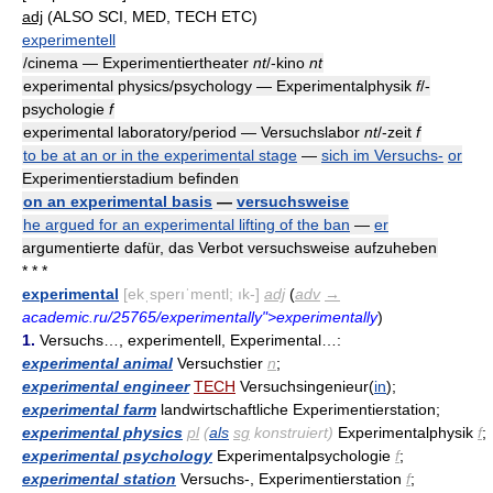
adj
(ALSO SCI, MED, TECH ETC)
experimentell
/cinema — Experimentiertheater
nt
/-kino
nt
experimental physics/psychology — Experimentalphysik
f
/-
psychologie
f
experimental laboratory/period — Versuchslabor
nt
/-zeit
f
to be at an or in the experimental stage
—
sich im Versuchs-
or
Experimentierstadium befinden
on an experimental basis
—
versuchsweise
he argued for an experimental lifting of the ban
—
er
argumentierte dafür, das Verbot versuchsweise aufzuheben
* * *
experimental
[ekˌsperıˈmentl; ık-]
adj
(
adv
→
academic.ru/25765/experimentally">experimentally
)
1.
Versuchs…, experimentell, Experimental…:
experimental animal
Versuchstier
n
;
experimental engineer
TECH
Versuchsingenieur(
in
);
experimental farm
landwirtschaftliche Experimentierstation;
experimental physics
pl
(
als
sg
konstruiert)
Experimentalphysik
f
;
experimental psychology
Experimentalpsychologie
f
;
experimental station
Versuchs-, Experimentierstation
f
;