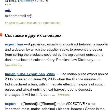
2)
(
fig.
)
:
(tentative)
vorläufig
* * *
adj.
experimentell
adj.
English-german dictionary
experimental
>
См. также в других словарях:
export ban
— A provision, usually in a contract between a supplier
and a dealer, by which the supplier seeks to prevent the dealer
from selling the products covered by the agreement outside the
dealer s allocated sales territory. Practical Law Dictionary.… …
Law dictionary
Indian pulse export ban, 2006
— The Indian pulse export ban of
2006 occurred on June 28, 2006 when the finance minister of
India declared a ban, with immediate effect, on exports of sugar,
pulses and wheat until the next harvest, due to domestic
shortages. It will be in force… …
Wikipedia
export
— {{Roman}}I.{{/Roman}} noun ADJECTIVE ▪ chief,
important, main, major, principal ▪ biggest, largest ▪ Coffee is the