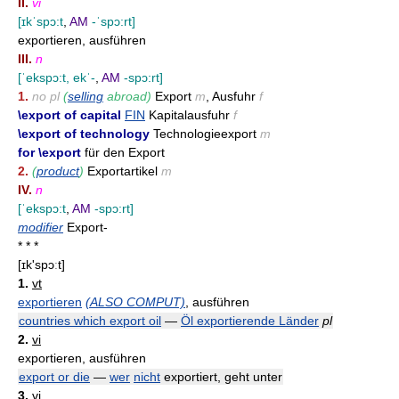
II.
vi
[ɪkˈspɔ:t
,
AM
-ˈspɔ:rt]
exportieren, ausführen
III.
n
[ˈekspɔ:t, ekˈ-
,
AM
-spɔ:rt]
1.
no pl
(
selling
abroad)
Export
m
, Ausfuhr
f
\export of capital
FIN
Kapitalausfuhr
f
\export of technology
Technologieexport
m
for \export
für den Export
2.
(
product
)
Exportartikel
m
IV.
n
[ˈekspɔ:t
,
AM
-spɔ:rt]
modifier
Export-
* * *
[ɪk'spɔːt]
1.
vt
exportieren
(ALSO COMPUT)
, ausführen
countries which export oil
—
Öl exportierende Länder
pl
2.
vi
exportieren, ausführen
export or die
—
wer
nicht
exportiert, geht unter
3.
vi