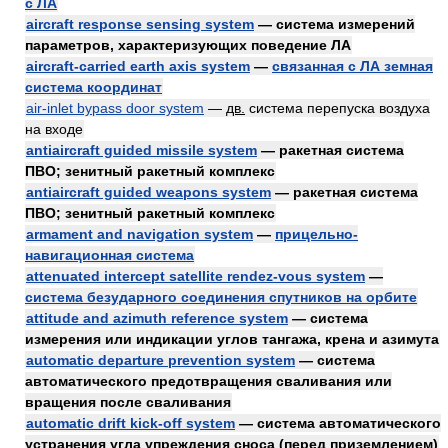
с ЛА
aircraft response sensing system
— система измерений
параметров, характеризующих поведение ЛА
aircraft-carried earth axis system
—
связанная с ЛА земная
система координат
air-inlet bypass door system
—
дв.
система перепуска воздуха
на входе
antiaircraft guided missile system
— ракетная система
ПВО; зенитный ракетный комплекс
antiaircraft guided weapons system
— ракетная система
ПВО; зенитный ракетный комплекс
armament and navigation system
—
прицельно-
навигационная система
attenuated intercept satellite rendez-vous system
—
система безударного соединения спутников на орбите
attitude and azimuth reference system
— система
измерения или индикации углов тангажа, крена и азимута
automatic departure prevention system
— система
автоматического предотвращения сваливания или
вращения после сваливания
automatic drift kick-off system
— система автоматического
устранения угла упреждения сноса (перед приземлением)