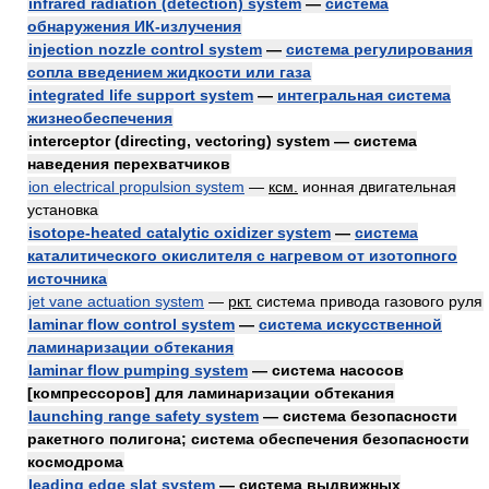
infrared radiation (detection) system
—
система
обнаружения ИК-излучения
injection nozzle control system
—
система регулирования
сопла введением жидкости или газа
integrated life support system
—
интегральная система
жизнеобеспечения
interceptor (directing, vectoring) system — система
наведения перехватчиков
ion electrical propulsion system
—
ксм.
ионная двигательная
установка
isotope-heated catalytic oxidizer system
—
система
каталитического окислителя с нагревом от изотопного
источника
jet vane actuation system
—
ркт.
система привода газового руля
laminar flow control system
—
система искусственной
ламинаризации обтекания
laminar flow pumping system
— система насосов
[компрессоров] для ламинаризации обтекания
launching range safety system
— система безопасности
ракетного полигона; система обеспечения безопасности
космодрома
leading edge slat system
— система выдвижных