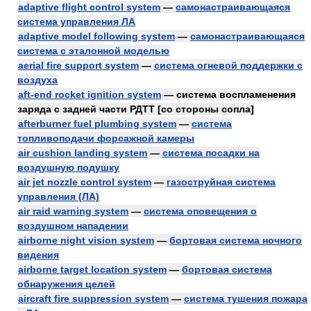
adaptive flight control system
—
самонастраивающаяся
система управления ЛА
adaptive model following system
—
самонастраивающаяся
система с эталонной моделью
aerial fire support system
—
система огневой поддержки с
воздуха
aft-end rocket ignition system
— система воспламенения
заряда с задней части РДТТ [со стороны сопла]
afterburner fuel plumbing system
—
система
топливоподачи форсажной камеры
air cushion landing system
—
система посадки на
воздушную подушку
air jet nozzle control system
—
газоструйная система
управления (ЛА)
air raid warning system
—
система оповещения о
воздушном нападении
airborne night vision system
—
бортовая система ночного
видения
airborne target location system
—
бортовая система
обнаружения целей
aircraft fire suppression system
—
система тушения пожара