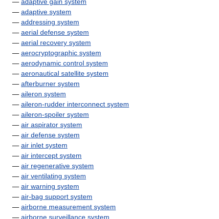
—
adaptive gain system
—
adaptive system
—
addressing system
—
aerial defense system
—
aerial recovery system
—
aerocryptographic system
—
aerodynamic control system
—
aeronautical satellite system
—
afterburner system
—
aileron system
—
aileron-rudder interconnect system
—
aileron-spoiler system
—
air aspirator system
—
air defense system
—
air inlet system
—
air intercept system
—
air regenerative system
—
air ventilating system
—
air warning system
—
air-bag support system
—
airborne measurement system
—
airborne surveillance system