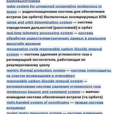
радиовысотомера
radar system for unmanned cooperative rendezvous in
space
— радиолокационная система для обеспечения
встречи (на орбите) беспилотных кооперируемых КЛА
range and orbit determination system
— система
определения дальностей [расстояний] и орбит
real-time telemetry processing system
—
система
обработки радиотелеметрических данных в реальном
масштабе времени
recuperative cycle regenerable carbon dioxide removal
system
— система удаления углекислого газа с
регенерацией поглотителя, работающая по
рекуперативному циклу
reentry thermal protection system
—
система теплозащиты
на участке возвращения в атмосферу
regenerable carbon dioxide removal system
—
регенеративная система удаления углекислого газа
rendezvous beacon and command system
— маячно-
командная система обеспечения встречи («а орбите)
right-handed system of coordinates
—
правая система
координат
rocket motor measuring system
—
система измерения