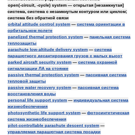
open(-circuit, -cycle) system — открытая [незамкнутая]
система, система с незамкнутым контуром или циклом;
система без обратной связи
orbital attitude control system
—
система ориентации в
орбитальном полете
panelized thermal protection system
—
панельная система
теплозащиты
parachute low-altitude delivery system
—
система
парашютного десантирования грузов с малых высот
parked aircraft security system
—
система охранной
сигнализации ЛА на стоянке
passive thermal protection system
—
пассивная система
тепловой защиты
passive water recovery system
—
пассивная система
восстановления воды
personal life support system
—
индивидуальная система
жизнеобеспечения
photosynthetic life support system
—
фотосинтетическая
система жизнеобеспечения
pilot-controllable parachute descent system
—
управляемая парашютная система посадки