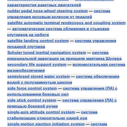
характеристик ракетных двигателей
rudder pedal nose-wheel steering system
—
система
управления носовым колесом от педалей
satellite automatic terminal rendezvous and coupling system
—
автоматическая система сближения и стыковки
спутников на орбите
satellite landing control system
—
система управления
посадкой спутника
Schuler tuned inertial navigation system
—
система
инерциальной навигации на принципе маятника Шулера
secondary life support system
—
вспомогательная система
жизнеобеспечения
semiclosed stored water system
—
система обеспечения
водой с полузамкнутым циклом
side force control system
—
система управления (ЛА) с
использованием боковых сил
side stick control system
—
система управления (ЛА) с
помощью боковой ручки
single-axis attitude control system
—
система
стабилизации относительно одной оси
single-motion ejection initiation system
—
система