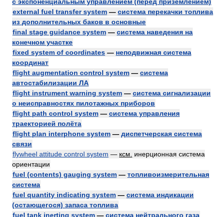
с экспоненциальным управлением (перед приземлением)
external fuel transfer system
—
система перекачки топлива
из дополнительных баков в основные
final stage guidance system
—
система наведения на
конечном участке
fixed system of coordinates
—
неподвижная система
координат
flight augmentation control system
—
система
автостабилизации ЛА
flight instrument warning system
—
система сигнализации
о неисправностях пилотажных приборов
flight path control system
—
система управления
траекторией полёта
flight plan interphone system
—
диспетчерская система
связи
flywheel attitude control system
—
ксм.
инерционная система
ориентации
fuel (contents) gauging system
—
топливоизмерительная
система
fuel quantity indicating system
—
система индикации
(остающегося) запаса топлива
fuel tank inerting system
—
система нейтрального газа