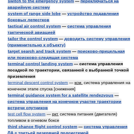
switch to the emergency system
—
переключаться на
аварийную систему
system of range side lobe
—
устройство подавления
боковых лепестков
tactical air control system
—
система управления
тактической авиацией
tailor the control system
—
доводить систему управления
(применительно к объекту)
target search and track system
—
поисково-прицельная
или поисково-следящая система
terminal control landing system
— система управления
посадкой по траектории, связанной с выбранной точкой
приземления
terminal descent control system
—
ксм.
система управления на
конечном этапе спуска [снижения]
terminal guidance system for a satellite rendezvous
—
система управления на конечном участке траектории
встречи спутников
test cell flow system
—
ркт.
система питания (двигателя)
топливом в огневом боксе
third chance flight control system
—
система управления
ЛА с третьей резервной подсистемой