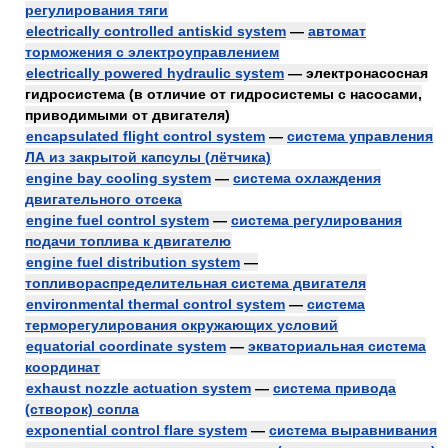
регулирования тяги
electrically controlled antiskid system
—
автомат
торможения с электроуправлением
electrically powered hydraulic system
— электронасосная
гидросистема (в отличие от гидросистемы с насосами,
приводимыми от двигателя)
encapsulated flight control system
—
система управления
ЛА из закрытой капсулы (лётчика)
engine bay cooling system
—
система охлаждения
двигательного отсека
engine fuel control system
—
система регулирования
подачи топлива к двигателю
engine fuel distribution system
—
топливораспределительная система двигателя
environmental thermal control system
—
система
терморегулирования окружающих условий
equatorial coordinate system
—
экваториальная система
координат
exhaust nozzle actuation system
—
система привода
(створок) сопла
exponential control flare system
—
система выравнивания