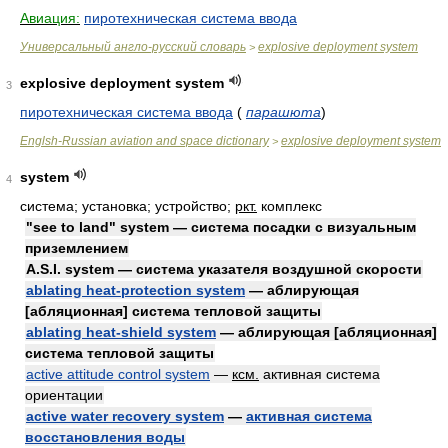
Авиация:
пиротехническая система ввода
Универсальный англо-русский словарь
explosive deployment system
>
explosive deployment system
3
пиротехническая система ввода
(
парашюта
)
Englsh-Russian aviation and space dictionary
explosive deployment system
>
system
4
система; установка; устройство;
ркт.
комплекс
"see to land" system — система посадки с визуальным
приземлением
A.S.I. system — система указателя воздушной скорости
ablating heat-protection system
— аблирующая
[абляционная] система тепловой защиты
ablating heat-shield system
— аблирующая [абляционная]
система тепловой защиты
active attitude control system
—
ксм.
активная система
ориентации
active water recovery system
—
активная система
восстановления воды