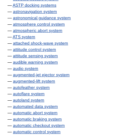
—
ASTP docking systems
—
astronavigation system
—
astronomical guidance system
—
atmosphere control system
—
atmospheric abort system
—
ATS system
—
attached shock-wave system
—
attitude control system
—
attitude sensing system
—
audible warning system
—
audio system
—
augmented-jet ejector system
—
augmented-lift system
—
autofeather system
—
autoflare system
—
autoland system
—
automated data system
—
automatic abort system
—
automatic braking system
—
automatic checkout system
—
automatic control system