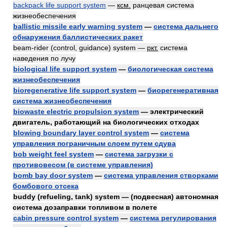
backpack life support system
—
ксм.
ранцевая система
жизнеобеспечения
ballistic missile early warning system
—
система дальнего
обнаружения баллистических ракет
beam-rider (control, guidance) system —
ркт.
система
наведения по лучу
biological life support system
—
биологическая система
жизнеобеспечения
bioregenerative life support system
—
биорегенеративная
система жизнеобеспечения
biowaste electric propulsion system
— электрический
двигатель, работающий на биологических отходах
blowing boundary layer control system
—
система
управления пограничным слоем путем сдува
bob weight feel system
—
система загрузки с
противовесом (в системе управления)
bomb bay door system
—
система управления створками
бомбового отсека
buddy (refueling, tank) system — (подвесная) автономная
система дозаправки топливом в полете
cabin pressure control system
—
система регулирования