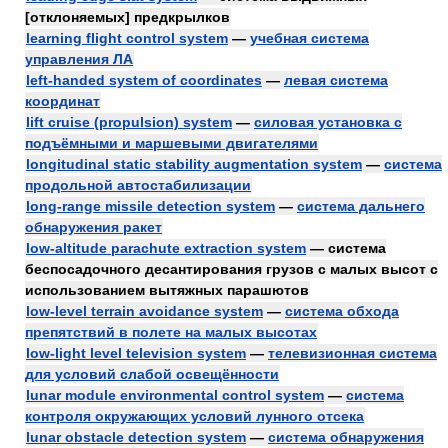
[отклоняемых] предкрылков
learning flight control system
—
учебная система
управления ЛА
left-handed system of coordinates
—
левая система
координат
lift cruise (propulsion) system
—
силовая установка с
подъёмными и маршевыми двигателями
longitudinal static stability augmentation system
—
система
продольной автостабилизации
long-range missile detection system
—
система дальнего
обнаружения ракет
low-altitude parachute extraction system
— система
беспосадочного десантирования грузов с малых высот с
использованием вытяжных парашютов
low-level terrain avoidance system
—
система обхода
препятствий в полете на малых высотах
low-light level television system
—
телевизионная система
для условий слабой освещённости
lunar module environmental control system
—
система
контроля окружающих условий лунного отсека
lunar obstacle detection system
—
система обнаружения