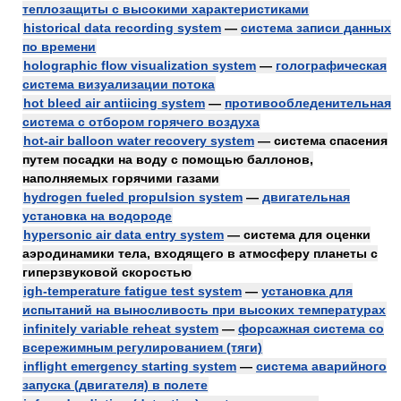
теплозащиты с высокими характеристиками
historical data recording system
—
система записи данных
по времени
holographic flow visualization system
—
голографическая
система визуализации потока
hot bleed air antiicing system
—
противообледенительная
система с отбором горячего воздуха
hot-air balloon water recovery system
— система спасения
путем посадки на воду с помощью баллонов,
наполняемых горячими газами
hydrogen fueled propulsion system
—
двигательная
установка на водороде
hypersonic air data entry system
— система для оценки
аэродинамики тела, входящего в атмосферу планеты с
гиперзвуковой скоростью
igh-temperature fatigue test system
—
установка для
испытаний на выносливость при высоких температурах
infinitely variable reheat system
—
форсажная система со
всережимным регулированием (тяги)
inflight emergency starting system
—
система аварийного
запуска (двигателя) в полете