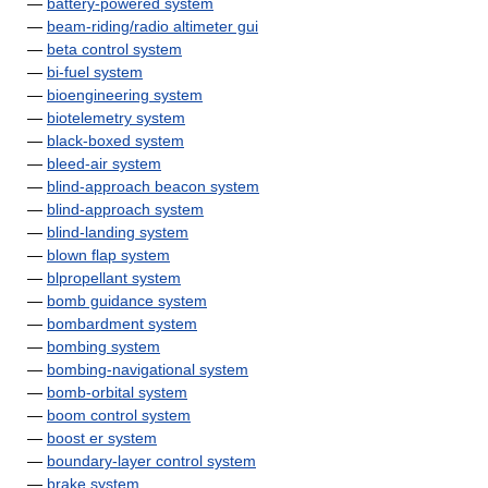
—
battery-powered system
—
beam-riding/radio altimeter gui
—
beta control system
—
bi-fuel system
—
bioengineering system
—
biotelemetry system
—
black-boxed system
—
bleed-air system
—
blind-approach beacon system
—
blind-approach system
—
blind-landing system
—
blown flap system
—
blpropellant system
—
bomb guidance system
—
bombardment system
—
bombing system
—
bombing-navigational system
—
bomb-orbital system
—
boom control system
—
boost er system
—
boundary-layer control system
—
brake system