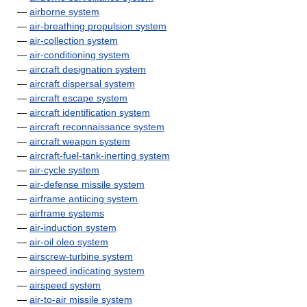
—
airborne system
—
air-breathing propulsion system
—
air-collection system
—
air-conditioning system
—
aircraft designation system
—
aircraft dispersal system
—
aircraft escape system
—
aircraft identification system
—
aircraft reconnaissance system
—
aircraft weapon system
—
aircraft-fuel-tank-inerting system
—
air-cycle system
—
air-defense missile system
—
airframe antiicing system
—
airframe systems
—
air-induction system
—
air-oil oleo system
—
airscrew-turbine system
—
airspeed indicating system
—
airspeed system
—
air-to-air missile system