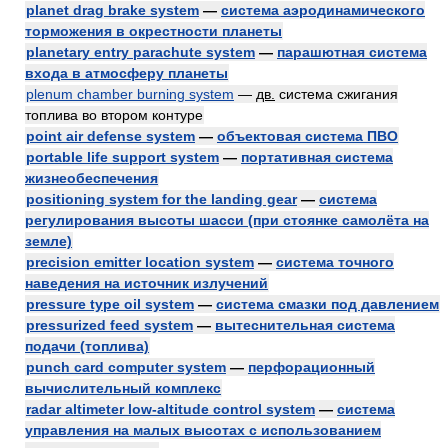
planet drag brake system
—
система аэродинамического
торможения в окрестности планеты
planetary entry parachute system
—
парашютная система
входа в атмосферу планеты
plenum chamber burning system
—
дв.
система сжигания
топлива во втором контуре
point air defense system
—
объектовая система ПВО
portable life support system
—
портативная система
жизнеобеспечения
positioning system for the landing gear
—
система
регулирования высоты шасси (при стоянке самолёта на
земле)
precision emitter location system
—
система точного
наведения на источник излучений
pressure type oil system
—
система смазки под давлением
pressurized feed system
—
вытеснительная система
подачи (топлива)
punch card computer system
—
перфорационный
вычислительный комплекс
radar altimeter low-altitude control system
—
система
управления на малых высотах с использованием