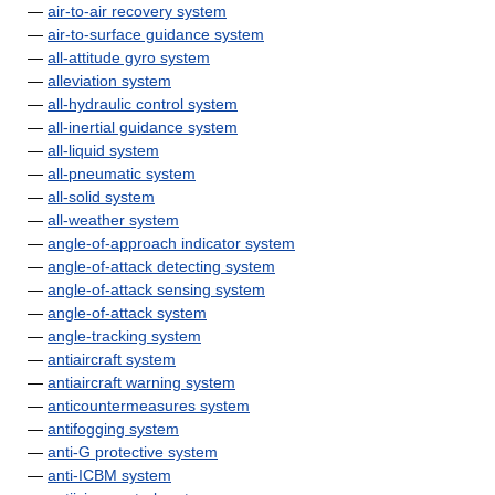
—
air-to-air recovery system
—
air-to-surface guidance system
—
all-attitude gyro system
—
alleviation system
—
all-hydraulic control system
—
all-inertial guidance system
—
all-liquid system
—
all-pneumatic system
—
all-solid system
—
all-weather system
—
angle-of-approach indicator system
—
angle-of-attack detecting system
—
angle-of-attack sensing system
—
angle-of-attack system
—
angle-tracking system
—
antiaircraft system
—
antiaircraft warning system
—
anticountermeasures system
—
antifogging system
—
anti-G protective system
—
anti-ICBM system