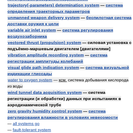
trajectory(-parameters) determination system
—
система
определения траекторных параметров
unmanned weapon delivery system
—
беспилотная система
доставки оружия к цели
variable air inlet system
—
система регулирования
воздухозаборника
vectored thrust (propulsion) system
— силовая установка с
подъёмно-маршевым двигателем [двигателями]
vibration amplitude recording system
—
система
регистрации амплитуды колебаний
visual glide path indication system
—
система визуальной
индикации глиссады
water to oxygen system
—
ксм.
система добывания кислорода
из воды
wind tunnel data acquisition system
— система
регистрации (и обработки) данных при испытаниях в
аэродинамической трубе
zero gravity humidity control system
—
система
регулирования влажности в условиях невесомости
—
all systems go
—
fault-tolerant system