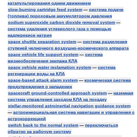
катапультирования одним движением
slow-burning cartridge feed system
—
система подачи
(топлива) пороховым аккумулятором давления
sodium superoxide carbon dioxide removal system
—
система удаления углекислого газа с помощью
надперекиси натрия
space shuttle separation system
—
система разделения
ступеней челночного воздушно-космического аппарата
space vehicle life support system
—
система
жизнеобеспечения экипажа КЛА
space vehicle water reclamation system
—
система
регенерации воды на КЛА
space-based attack alarm system
—
космическая система
предупреждения о нападении
spacecraft ground-controlled approach system
—
наземная
система управления заходом КЛА на посадку
stellar-monitored astroinertial navigation guidance system
—
астроинерциальная система навигации и управления с
астрокоррекцией
switch back to the normal system
—
переключаться
обратно на рабочую систему