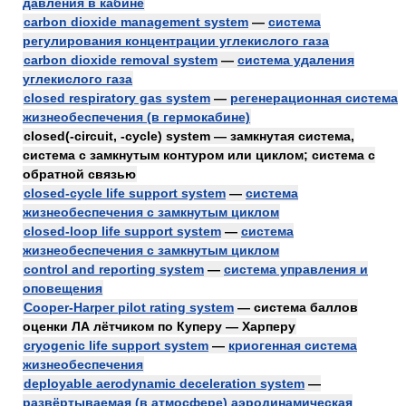
давления в кабине
carbon dioxide management system
—
система
регулирования концентрации углекислого газа
carbon dioxide removal system
—
система удаления
углекислого газа
closed respiratory gas system
—
регенерационная система
жизнеобеспечения (в гермокабине)
closed(-circuit, -cycle) system — замкнутая система,
система с замкнутым контуром или циклом; система с
обратной связью
closed-cycle life support system
—
система
жизнеобеспечения с замкнутым циклом
closed-loop life support system
—
система
жизнеобеспечения с замкнутым циклом
control and reporting system
—
система управления и
оповещения
Cooper-Harper pilot rating system
— система баллов
оценки ЛА лётчиком по Куперу — Харперу
cryogenic life support system
—
криогенная система
жизнеобеспечения
deployable aerodynamic deceleration system
—
развёртываемая (в атмосфере) аэродинамическая