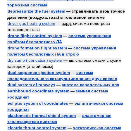
тормозная система
depressurize the fuel system
— стравливать избыточное
давление (воздуха, газа) в топливной системе
driver gas heating system
—
аэрд.
система подогрева
толкающего газа
drone flight control system
—
система управления
полётом беспилотного ЛА
drone formation flight system
—
система управления
полётом беспилотных ЛА в строю
dry sump (lubrication) system
—
дв.
система смазки с сухим
картером [отстойником]
dual sequence ejection system
—
система
последовательного катапультирования двух кресел
dual system of runways
—
система параллельных впп
earthbound coordinate system
—
земная система
координат
ecliptic system of coordinates
—
эклиптическая система
координат
elastomeric thermal shield system
—
эластомерная
теплозащитная система
electric thrust control system
—
электрическая система