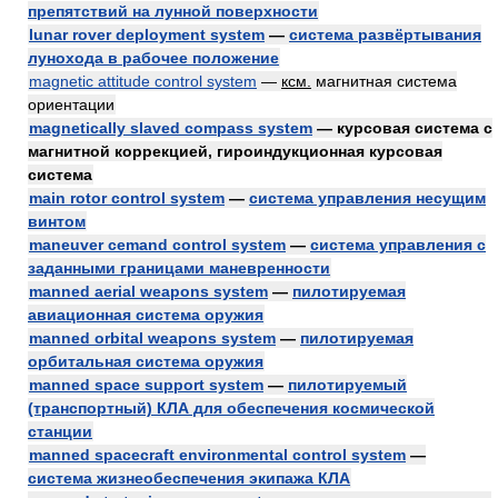
препятствий на лунной поверхности
lunar rover deployment system
—
система развёртывания
лунохода в рабочее положение
magnetic attitude control system
—
ксм.
магнитная система
ориентации
magnetically slaved compass system
— курсовая система с
магнитной коррекцией, гироиндукционная курсовая
система
main rotor control system
—
система управления несущим
винтом
maneuver cemand control system
—
система управления с
заданными границами маневренности
manned aerial weapons system
—
пилотируемая
авиационная система оружия
manned orbital weapons system
—
пилотируемая
орбитальная система оружия
manned space support system
—
пилотируемый
(транспортный) КЛА для обеспечения космической
станции
manned spacecraft environmental control system
—
система жизнеобеспечения экипажа КЛА