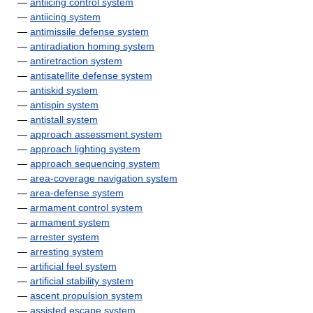
—
antiicing control system
—
antiicing system
—
antimissile defense system
—
antiradiation homing system
—
antiretraction system
—
antisatellite defense system
—
antiskid system
—
antispin system
—
antistall system
—
approach assessment system
—
approach lighting system
—
approach sequencing system
—
area-coverage navigation system
—
area-defense system
—
armament control system
—
armament system
—
arrester system
—
arresting system
—
artificial feel system
—
artificial stability system
—
ascent propulsion system
—
assisted escape system