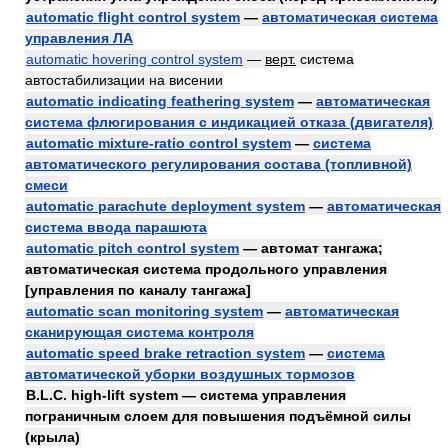
automatic flight control system
—
автоматическая система
управления ЛА
automatic hovering control system
—
верт.
система
автостабилизации на висении
automatic indicating feathering system
—
автоматическая
система флюгирования с индикацией отказа (двигателя)
automatic mixture-ratio control system
—
система
автоматического регулирования состава (топливной)
смеси
automatic parachute deployment system
—
автоматическая
система ввода парашюта
automatic pitch control system
— автомат тангажа;
автоматическая система продольного управления
[управления по каналу тангажа]
automatic scan monitoring system
—
автоматическая
сканирующая система контроля
automatic speed brake retraction system
—
система
автоматической уборки воздушных тормозов
B.L.C. high-lift system — система управления
пограничным слоем для повышения подъёмной силы
(крыла)