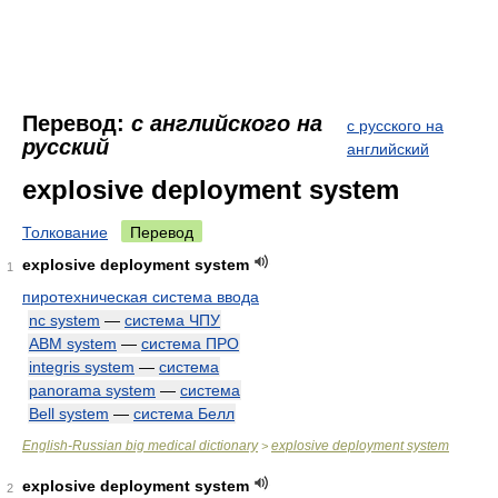
Перевод:
с английского на
с русского на
русский
английский
explosive deployment system
Толкование
Перевод
explosive deployment system
1
пиротехническая система ввода
nc system
—
система ЧПУ
ABM system
—
система ПРО
integris system
—
система
panorama system
—
система
Bell system
—
система Белл
English-Russian big medical dictionary
explosive deployment system
>
explosive deployment system
2