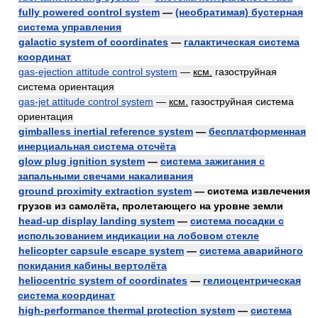
fully powered control system
—
(необратимая) бустерная
система управления
galactic system of coordinates
—
галактическая система
координат
gas-ejection attitude control system
—
ксм.
газоструйная
система ориентация
gas-jet attitude control system
—
ксм.
газоструйная система
ориентация
gimballess inertial reference system
—
бесплатформенная
инерциальная система отсчёта
glow plug ignition system
—
система зажигания с
запальными свечами накаливания
ground proximity extraction system
— система извлечения
грузов из самолёта, пролетающего на уровне земли
head-up display landing system
—
система посадки с
использованием индикации на лобовом стекле
helicopter capsule escape system
—
система аварийного
покидания кабины вертолёта
heliocentric system of coordinates
—
гелиоцентрическая
система координат
high-performance thermal protection system
—
система