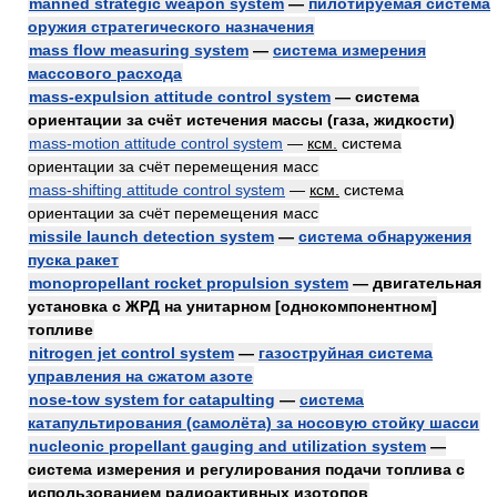
manned strategic weapon system
—
пилотируемая система
оружия стратегического назначения
mass flow measuring system
—
система измерения
массового расхода
mass-expulsion attitude control system
— система
ориентации за счёт истечения массы (газа, жидкости)
mass-motion attitude control system
—
ксм.
система
ориентации за счёт перемещения масс
mass-shifting attitude control system
—
ксм.
система
ориентации за счёт перемещения масс
missile launch detection system
—
система обнаружения
пуска ракет
monopropellant rocket propulsion system
— двигательная
установка с ЖРД на унитарном [однокомпонентном]
топливе
nitrogen jet control system
—
газоструйная система
управления на сжатом азоте
nose-tow system for catapulting
—
система
катапультирования (самолёта) за носовую стойку шасси
nucleonic propellant gauging and utilization system
—
система измерения и регулирования подачи топлива с
использованием радиоактивных изотопов