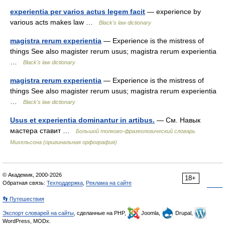
experientia per varios actus legem facit
— experience by
various acts makes law …
Black's law dictionary
magistra rerum experientia
— Experience is the mistress of
things See also magister rerum usus; magistra rerum experientia
…
Black's law dictionary
magistra rerum experientia
— Experience is the mistress of
things See also magister rerum usus; magistra rerum experientia
…
Black's law dictionary
Usus et experientia dominantur in artibus.
— См. Навык
мастера ставит …
Большой толково-фразеологический словарь
Михельсона (оригинальная орфография)
© Академик, 2000-2026
18+
Обратная связь:
Техподдержка
,
Реклама на сайте
👣 Путешествия
Экспорт словарей на сайты
, сделанные на PHP,
Joomla,
Drupal,
WordPress, MODx.