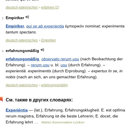
deutsch-lateinisches
erfahren [1]
>
Empiriker
3
Empiriker
,
qui se ab experientia
ἐμπειρικόν
nominat; experimenta
tantum spectans.
deutsch-lateinisches
Empiriker
>
erfahrungsmäßig
4
erfahrungsmäßig
,
observato rerum usu
(nach Beobachtung der
Erfahrung). –
rerum usu
u. bl.
usu
(durch Erfahrung). –
experientiā. experimentis
(durch Erprobung). –
expertus In se, in
nobis
(nach an sich, an uns gemachter Erfahrung).
deutsch-lateinisches
erfahrungsmäßig
>
См. также в других словарях:
Experiéntia
— (lat.), Erfahrung, Erfahrungsklugheit. E. est optĭma
rerum magístra, Erfahrung ist die beste Lehrerin; E. docet, die
Erfahrung lehrt …
Kleines Konversations-Lexikon