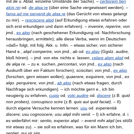
mit
de
u. Ablat. einzelne Umstände der Sache). –
certiorem fieri
alcis rei
od.
de alqa re
(über eine Sache vergewissert werden). –
fama ad me pervenit de alqa re
(das Gerücht von etwas gelangt
zu mir). –
resciscere alqd
(auf Erkundigung etwas erfahren oder
sich erst erkundigen und dann erfahren). –
invenire, reperire,
von
jmd.,
ex alqo
(nach geschehener Erkundigung od. Nachforschung
herausbringen, ermitteln); alle diese Verba, wenn im Deutschen
»daß« folgt, mit folg. Akk. u. Infin. – etwas sicher, von sicherer
Hand e.,
alqd comperire,
von jmd.,
ab
od.
ex alqo
(Ggstz.
audire,
bloß hören). – jmd. von etw. nichts e. lassen,
celare alqm alqd
od.
de alqa re.
– zu e. suchen,
percontari,
von jmd.,
ex alqo
(nach
Auskunft über ein Faktum forschen);
sciscitari,
von jmd.,
ex alqo
(forschen, gern wissen wollen);
quaerere, exquirere,
von jmd.,
ex
alqo. perquirere,
von jmd.,
ab alqo
(nach etwas fragen, durch
Nachfrage sich erkundigen). – ich möchte gern e., ich bin
neugierig zu erfahren,
cupio
od.
volo audire
od.
discere
(z.B.
quid
non probes); concupisco scire
(z.B.
quis aut quid faciat).
– II)
durch eigene Versuche kennen lernen:
usu
od.
experientiā
discere; usu cognoscere; usu alqd mihi venit.
– I) ich erfahre, d. i.
es widerfährt mir:
sentio, experior alqd. – evenit mihi alqd
(es stößt
mir etwas zu). – sie soll es erfahren, was für ein Mann ich bin,
sentiet, qui vir sim.