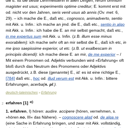
die E. ist die beste Lehrmeisterin in allen Dingen,
rerum omnium
magister est usus; experimentis optime creditur;
E. kommt erst mit
od. nicht vor den Jahren,
seris venit usus ab annis (Ov. met.
6,
29). – ich mache die E., daß etc.,
cognosco, animadverto, sentio
mit Akk. u. Infin.: ich mache an jmd. die E., daß etc.,
sentio in alqo
mit Akk. u. Infin.: ich habe die E. an mir selbst gemacht, daß etc.,
in me expertus sum
mit Akk. u. Infin. (z.B.
illum esse minus
exorabilem):
ich mache sehr oft an mir selbst die E., daß ich etc,
in
me ipso saepissime experior, ut etc.
(z.B.
ut exalbescam in
principiis dicendi):
ich mache diese E. an mir,
de me experior
– /
Mit einem Pronomen od. Adjektiv verbunden wird »Erfahrung« oft
bloß durch das Neutrum des Pronomens oder Adjektivs
ausgedrückt, z.B. diese (genannte) E.,
id:
es ist eine richtige E.,
[784]
daß etc.,
hoc
od.
illud verum est
mit Akk. u. Infin.: bittere
Erfahrungen,
acerba(
n. pl
.).
deutsch-lateinisches
Erfahrung
>
erfahren [1]
2
1. erfahren
, I) hören:
audire. accipere
(hören, vernehmen, s.
»hören
no.
III« das Nähere). –
cognoscere alqd
od.
de alqa re
(eine Sache in Erfahrung bringen, und zwar mit Akk. vollständig,