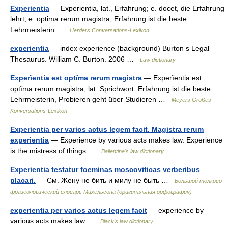
Experientia
— Experientia, lat., Erfahrung; e. docet, die Erfahrung
lehrt; e. optima rerum magistra, Erfahrung ist die beste
Lehrmeisterin …
Herders Conversations-Lexikon
experientia
— index experience (background) Burton s Legal
Thesaurus. William C. Burton. 2006 …
Law dictionary
Experĭentia est optĭma rerum magistra
— Experĭentia est
optĭma rerum magistra, lat. Sprichwort: Erfahrung ist die beste
Lehrmeisterin, Probieren geht über Studieren …
Meyers Großes
Konversations-Lexikon
Experientia per varios actus legem facit. Magistra rerum
experientia
— Experience by various acts makes law. Experience
is the mistress of things …
Ballentine's law dictionary
Experientia testatur foeminas moscoviticas verberibus
placari.
— См. Жену не бить и милу не быть …
Большой толково-
фразеологический словарь Михельсона (оригинальная орфография)
experientia per varios actus legem facit
— experience by
various acts makes law …
Black's law dictionary