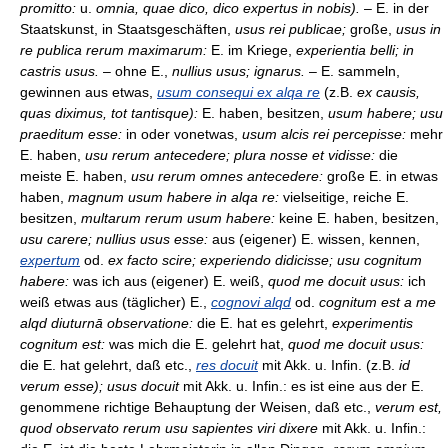
promitto:
u.
omnia, quae dico, dico expertus in nobis).
– E. in der
Staatskunst, in Staatsgeschäften,
usus rei publicae;
große,
usus in
re publica rerum maximarum:
E. im Kriege,
experientia belli; in
castris usus.
– ohne E.,
nullius usus; ignarus.
– E. sammeln,
gewinnen aus etwas,
usum consequi ex alqa re
(z.B.
ex causis,
quas diximus, tot tantisque):
E. haben, besitzen,
usum habere; usu
praeditum esse:
in oder vonetwas,
usum alcis rei percepisse:
mehr
E. haben,
usu rerum antecedere; plura nosse et vidisse:
die
meiste E. haben,
usu rerum omnes antecedere:
große E. in etwas
haben,
magnum usum habere in alqa re:
vielseitige, reiche E.
besitzen,
multarum rerum usum habere:
keine E. haben, besitzen,
usu carere; nullius usus esse:
aus (eigener) E. wissen, kennen,
expertum
od.
ex facto scire; experiendo didicisse; usu cognitum
habere:
was ich aus (eigener) E. weiß,
quod me docuit usus:
ich
weiß etwas aus (täglicher) E.,
cognovi alqd
od.
cognitum est a me
alqd diuturnā observatione:
die E. hat es gelehrt,
experimentis
cognitum est:
was mich die E. gelehrt hat,
quod me docuit usus:
die E. hat gelehrt, daß etc.,
res docuit
mit Akk. u. Infin. (z.B.
id
verum esse); usus docuit
mit Akk. u. Infin.: es ist eine aus der E.
genommene richtige Behauptung der Weisen, daß etc.,
verum est,
quod observato rerum usu sapientes viri dixere
mit Akk. u. Infin.: