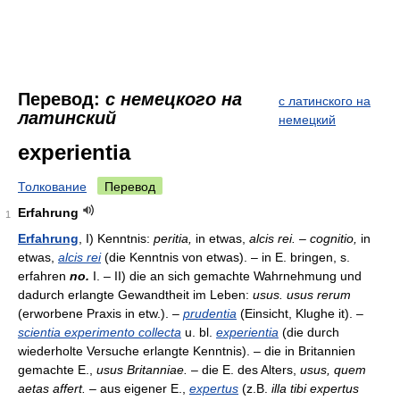
Перевод:
с немецкого на
с латинского на
латинский
немецкий
experientia
Толкование
Перевод
Erfahrung
1
Erfahrung
, I) Kenntnis:
peritia,
in etwas,
alcis rei. – cognitio,
in
etwas,
alcis rei
(die Kenntnis von etwas). – in E. bringen, s.
erfahren
no.
I. – II) die an sich gemachte Wahrnehmung und
dadurch erlangte Gewandtheit im Leben:
usus. usus rerum
(erworbene Praxis in etw.). –
prudentia
(Einsicht, Klughe it). –
scientia experimento collecta
u. bl.
experientia
(die durch
wiederholte Versuche erlangte Kenntnis). – die in Britannien
gemachte E.,
usus Britanniae.
– die E. des Alters,
usus, quem
aetas affert.
– aus eigener E.,
expertus
(z.B.
illa tibi expertus