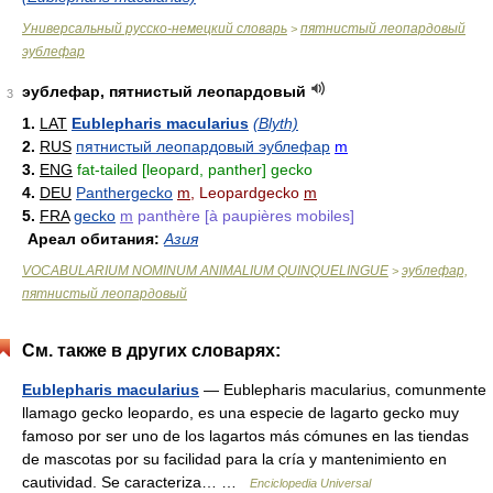
Универсальный русско-немецкий словарь
пятнистый леопардовый
>
эублефар
эублефар, пятнистый леопардовый
3
1.
LAT
Eublepharis macularius
(Blyth)
2.
RUS
пятнистый леопардовый эублефар
m
3.
ENG
fat-tailed [leopard, panther] gecko
4.
DEU
Panthergecko
m
, Leopardgecko
m
5.
FRA
gecko
m
panthère [à paupières mobiles]
Ареал обитания:
Азия
VOCABULARIUM NOMINUM ANIMALIUM QUINQUELINGUE
эублефар,
>
пятнистый леопардовый
См. также в других словарях:
Eublepharis macularius
— Eublepharis macularius, comunmente
llamago gecko leopardo, es una especie de lagarto gecko muy
famoso por ser uno de los lagartos más cómunes en las tiendas
de mascotas por su facilidad para la cría y mantenimiento en
cautividad. Se caracteriza… …
Enciclopedia Universal