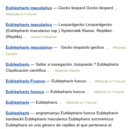
Eublepharis macularius
— Gecko léopard Gecko léopard …
Wikipédia en Français
Eublepharis macularius
— Leopardgecko Leopardgecko
(Eublepharis macularius ssp.) Systematik Klasse: Reptilien
(Reptilia) …
Deutsch Wikipedia
Eublepharis macularius
— Gecko leopardo geckos …
Wikipedia
Español
Eublepharis
— Saltar a navegación, búsqueda ? Eublepharis
Clasificación científica …
Wikipedia Español
Eublepharis Fuscus
— Eublepharis fuscus …
Wikipédia en Français
Eublepharis fuscus
— Eublepharis fuscus …
Wikipédia en Français
Eublepharis
— Eublepharis …
Wikipédia en Français
Eublepharis
— angramainyu Eublepharis fuscus Eublepharis
hardwickii Eublepharis macularius Eublepharis turcmenicus
Eublepharis es una género de reptiles al que pertenece el