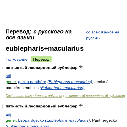
Перевод:
с русского на
со всех языков на
все языки
русский
eublepharis+macularius
Толкование
Перевод
пятнистый леопардовый эублефар
1
adj
gener.
gecko panthère
(Eublepharis macularius)
, gecko à
paupières mobiles
(Eublepharis macularius)
Dictionnaire russe-français universel
пятнистый леопардовый эублефар
>
пятнистый леопардовый эублефар
2
adj
gener.
Leopardgecko
(Eublepharis macularius)
, Panthergecko
(Eublepharis macularius)