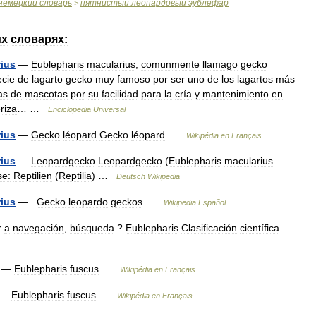
немецкий
словарь
пятнистый
леопардовый
эублефар
>
их
словарях:
ius
—
Eublepharis
macularius
,
comunmente
llamago
gecko
cie
de
lagarto
gecko
muy
famoso
por
ser
uno
de
los
lagartos
más
as
de
mascotas
por
su
facilidad
para
la
cría
y
mantenimiento
en
riza
… …
Enciclopedia
Universal
ius
—
Gecko
léopard
Gecko
léopard
…
Wikipédia
en
Français
ius
—
Leopardgecko
Leopardgecko
(
Eublepharis
macularius
se:
Reptilien
(
Reptilia
) …
Deutsch
Wikipedia
ius
—
Gecko
leopardo
geckos
…
Wikipedia
Español
r
a
navegación
,
búsqueda
?
Eublepharis
Clasificación
científica
…
—
Eublepharis
fuscus
…
Wikipédia
en
Français
—
Eublepharis
fuscus
…
Wikipédia
en
Français