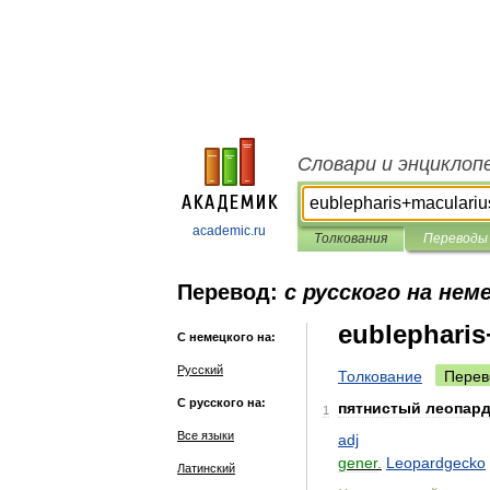
Словари и энциклоп
academic.ru
Толкования
Переводы
Перевод:
с русского на нем
eublepharis
С немецкого на:
Русский
Толкование
Перев
С русского на:
пятнистый
леопар
1
Все языки
adj
gener
.
Leopardgecko
Латинский