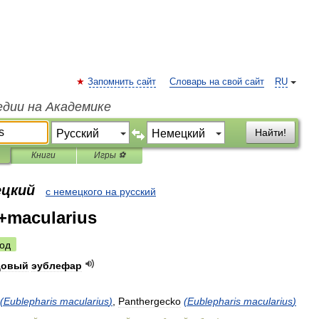
Запомнить сайт
Словарь на свой сайт
RU
едии на Академике
Найти!
Книги
Игры ⚽
ецкий
с немецкого на русский
+macularius
од
довый
эублефар
(
Eublepharis
macularius
)
,
Panthergecko
(
Eublepharis
macularius
)