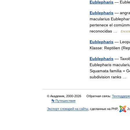
Eublepharis
—
Euble
Eublepharis
—
angr
macularius
Eublephar
pertenece
el
comúnm
reconocidas
…
Encicl
Eublepharis
—
Leop
Klasse:
Reptilien
(
Rept
Eublepharis
—
Taxo
Eublepharis
maculari
Squamata
familia
=
G
subdivision
ranks
…
© Академик, 2000-2026
Обратная связь:
Техподдерж
👣 Путешествия
Экспорт словарей на сайты
, сделанные на PHP,
Jo