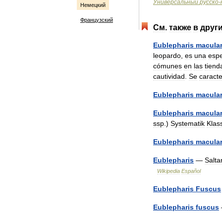
Универсальный
русско
-
Немецкий
Французский
См
.
также
в
друг
Eublepharis
macular
leopardo
,
es
una
espe
cómunes
en
las
tiend
cautividad
.
Se
caracte
Eublepharis
macular
Eublepharis
macular
ssp
.)
Systematik
Klas
Eublepharis
macular
Eublepharis
—
Salta
Wikipedia
Español
Eublepharis
Fuscus
Eublepharis
fuscus