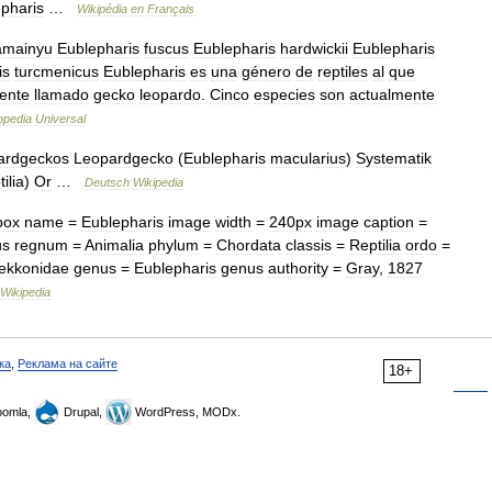
pharis
…
Wikipédia
en
Français
amainyu
Eublepharis
fuscus
Eublepharis
hardwickii
Eublepharis
is
turcmenicus
Eublepharis
es
una
género
de
reptiles
al
que
ente
llamado
gecko
leopardo
.
Cinco
especies
son
actualmente
opedia
Universal
ardgeckos
Leopardgecko
(
Eublepharis
macularius
)
Systematik
ilia
)
Or
…
Deutsch
Wikipedia
box
name
=
Eublepharis
image
width
=
240px
image
caption
=
us
regnum
=
Animalia
phylum
=
Chordata
classis
=
Reptilia
ordo
=
ekkonidae
genus
=
Eublepharis
genus
authority
=
Gray
,
1827
Wikipedia
ка
,
Реклама на сайте
18+
omla,
Drupal,
WordPress, MODx.