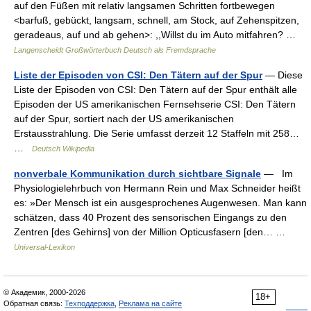
auf den Füßen mit relativ langsamen Schritten fortbewegen
<barfuß, gebückt, langsam, schnell, am Stock, auf Zehenspitzen,
geradeaus, auf und ab gehen>: ,,Willst du im Auto mitfahren? …
Langenscheidt Großwörterbuch Deutsch als Fremdsprache
Liste der Episoden von CSI: Den Tätern auf der Spur
— Diese
Liste der Episoden von CSI: Den Tätern auf der Spur enthält alle
Episoden der US amerikanischen Fernsehserie CSI: Den Tätern
auf der Spur, sortiert nach der US amerikanischen
Erstausstrahlung. Die Serie umfasst derzeit 12 Staffeln mit 258…
…
Deutsch Wikipedia
nonverbale Kommunikation durch sichtbare Signale
— Im
Physiologielehrbuch von Hermann Rein und Max Schneider heißt
es: »Der Mensch ist ein ausgesprochenes Augenwesen. Man kann
schätzen, dass 40 Prozent des sensorischen Eingangs zu den
Zentren [des Gehirns] von der Million Opticusfasern [den… …
Universal-Lexikon
© Академик, 2000-2026
18+
Обратная связь:
Техподдержка
,
Реклама на сайте