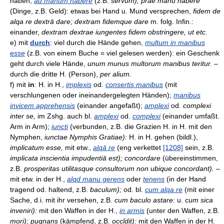
haben,
ad manum habere
(z.B.
servum); prae manu habere
(Dinge, z.B. Geld): etwas bei Hand u. Mund versprechen,
fidem de
alqa re dextrā dare; dextram fidemque dare
m. folg. Infin.:
einander,
dextram dextrae iungentes fidem obstringere, ut etc.
e) mit
durch
: viel durch die Hände gehen,
multum in manibus
esse
(z.B. von einem Buche = viel gelesen werden): ein Geschenk
geht durch viele Hände,
unum munus multorum manibus teritur.
–
durch die dritte H. (Person),
per alium.
f) mit
in
: H. in H.,
implexis
od.
consertis manibus
(mit
verschlungenen oder ineinandergelegten Händen);
manibus
invicem apprehensis
(einander angefaßt);
amplexi
od.
complexi
inter se,
im Zshg. auch bl.
amplexi
od.
complexi
(einander umfaßt.
Arm in Arm);
iuncti
(verbunden, z.B. die Grazien H. in H. mit den
Nymphen,
iunctae Nymphis Gratiae):
H. in H. gehen (bildl.),
implicatum esse,
mit etw.,
alqā re
(eng verkettet
[1208]
sein, z.B.
implicata inscientia impudentiā est); concordare
(übereinstimmen,
z.B.
prosperitas utilitasque consultorum non ubique concordant).
–
mit etw. in der H.,
alqd manu gerens
oder
tenens
(in der Hand
tragend od. haltend, z.B.
baculum);
od. bl.
cum alqa re
(mit einer
Sache, d.i. mit ihr versehen, z.B.
cum baculo astare:
u.
cum sica
inveniri):
mit den Waffen in der H.,
in armis
(unter den Waffen, z.B.
mori); pugnans
(kämpfend, z.B.
occĭdit):
mit den Waffen in der H.