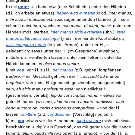
handgreiflich.
h) mit
unter
: ich habe etw. (eine Schrift etc.) unter den Händen
(d.i. ich arbeite an etwas),
habeo alqd in manibus
od.
inter manus;
mihi alqd in manibus est:
sozusagen unter den Händen (d.i. sehr
schnell) entstehen, wachsen,
sub manu, ut aiunt, nasci:
unter den
Händen jmds. sterben,
inter manus alcis exspirare
(übh.);
inter
manus sublevantis exstingui
(jmds., der mir den Kopf stützt);
in
alcis complexu emori
(in jmds. Armen): unter der H., s.
gelegentlich: etwas unter der H. (im Gespräche) erwähnen,
mitteilen, s. »einfließen lassen« unter »einfließen«: unter die
Hände kommen,
in alcis manus venire.
i) mit
von
: von H. zu H.,
per manus
(z.B. geben, fortpflanzen,
tradere.
– ein Geschäft geht von der H.,
succedit ad manus
negotium:
von jmds. H. (gemacht, geschrieben, ausgearbeitet)
sein,
ab alcis manu profectum esse:
von niedlicher H.
(geschrieben, verfaßt),
lepidā conscriptus manu.
– etwas von
guter H. haben (wissen),
alqd ex bono auctore audivisse; alqd
certo auctore
od.
certis auctoribus comperisse.
– von der H.
lassen,
omittere
(z.B.
condicionem
[Vorschlag]
non om.).
k) mit
vor
: etwas vor die H. nehmen,
alqd tractare
(sich mit etwas
beschäftigen u. dgl.): ein Geschoß, das mir gerade vor die Hände
kommt,
telum, quod mihi fors offert
(z.B.
arripio).
– vor der H., s.