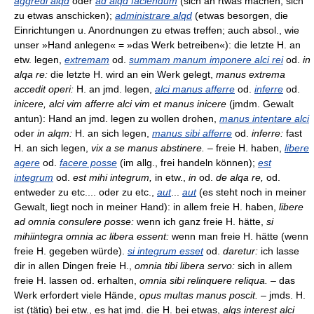
aggredi alqd
oder
ad alqd faciendum
(sich an rtwas machen, sich
zu etwas anschicken);
administrare alqd
(etwas besorgen, die
Einrichtungen u. Anordnungen zu etwas treffen; auch absol., wie
unser »Hand anlegen« = »das Werk betreiben«): die letzte H. an
etw. legen,
extremam
od.
summam manum imponere alci rei
od.
in
alqa re:
die letzte H. wird an ein Werk gelegt,
manus extrema
accedit operi:
H. an jmd. legen,
alci manus afferre
od.
inferre
od.
inicere, alci vim afferre alci vim et manus inicere
(jmdm. Gewalt
antun): Hand an jmd. legen zu wollen drohen,
manus intentare alci
oder
in alqm:
H. an sich legen,
manus sibi afferre
od.
inferre:
fast
H. an sich legen,
vix a se manus abstinere.
– freie H. haben,
libere
agere
od.
facere posse
(im allg., frei handeln können);
est
integrum
od.
est mihi integrum,
in etw.,
in
od.
de alqa re,
od.
entweder zu etc.... oder zu etc.,
aut
...
aut
(es steht noch in meiner
Gewalt, liegt noch in meiner Hand): in allem freie H. haben,
libere
ad omnia consulere posse:
wenn ich ganz freie H. hätte,
si
mihiintegra omnia ac libera essent:
wenn man freie H. hätte (wenn
freie H. gegeben würde).
si integrum esset
od.
daretur:
ich lasse
dir in allen Dingen freie H.,
omnia tibi libera servo:
sich in allem
freie H. lassen od. erhalten,
omnia sibi relinquere reliqua.
– das
Werk erfordert viele Hände,
opus multas manus poscit.
– jmds. H.
ist (tätig) bei etw., es hat jmd. die H. bei etwas,
alqs interest alci