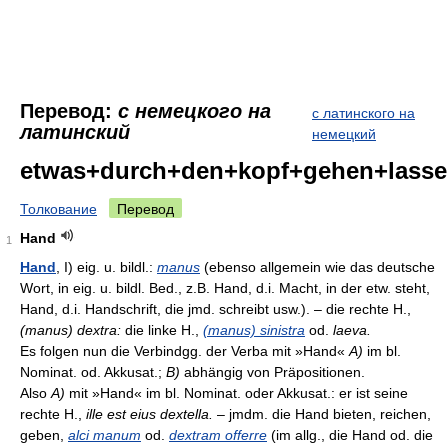
Перевод:
с немецкого на
с латинского на
латинский
немецкий
etwas+durch+den+kopf+gehen+lass
Толкование
Перевод
Hand
1
Hand
, I) eig. u. bildl.:
manus
(ebenso allgemein wie das deutsche
Wort, in eig. u. bildl. Bed., z.B. Hand, d.i. Macht, in der etw. steht,
Hand, d.i. Handschrift, die jmd. schreibt usw.). – die rechte H.,
(manus) dextra:
die linke H.,
(manus) sinistra
od.
laeva.
Es folgen nun die Verbindgg. der Verba mit »Hand«
A)
im bl.
Nominat. od. Akkusat.;
B)
abhängig von Präpositionen.
Also
A)
mit »Hand« im bl. Nominat. oder Akkusat.: er ist seine
rechte H.,
ille est eius dextella.
– jmdm. die Hand bieten, reichen,
geben,
alci manum
od.
dextram offerre
(im allg., die Hand od. die