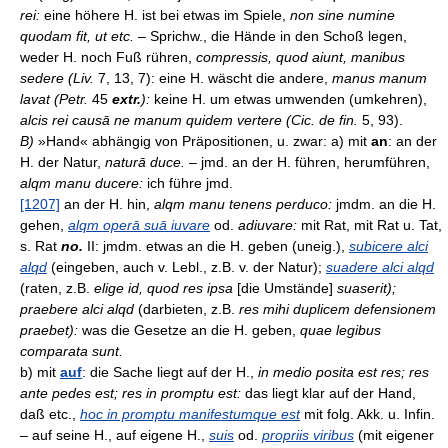
rei:
eine höhere H. ist bei etwas im Spiele,
non sine numine
quodam fit, ut etc.
– Sprichw., die Hände in den Schoß legen,
weder H. noch Fuß rühren,
compressis, quod aiunt, manibus
sedere (Liv.
7, 13, 7): eine H. wäscht die andere,
manus manum
lavat (Petr.
45
extr.
):
keine H. um etwas umwenden (umkehren),
alcis rei causā ne manum quidem vertere (Cic. de fin.
5, 93).
B)
»Hand« abhängig von Präpositionen, u. zwar: a) mit
an
: an der
H. der Natur,
naturā duce.
– jmd. an der H. führen, herumführen,
alqm manu ducere:
ich führe jmd.
[1207]
an der H. hin,
alqm manu tenens perduco:
jmdm. an die H.
gehen,
alqm operā suā iuvare
od.
adiuvare:
mit Rat, mit Rat u. Tat,
s. Rat
no.
II: jmdm. etwas an die H. geben (uneig.),
subicere alci
alqd
(eingeben, auch v. Lebl., z.B. v. der Natur);
suadere alci alqd
(raten, z.B.
elige id, quod res ipsa
[die Umstände]
suaserit);
praebere alci alqd
(darbieten, z.B.
res mihi duplicem defensionem
praebet):
was die Gesetze an die H. geben,
quae legibus
comparata sunt.
b) mit
auf
: die Sache liegt auf der H.,
in medio posita est res; res
ante pedes est; res in promptu est:
das liegt klar auf der Hand,
daß etc.,
hoc in promptu manifestumque est
mit folg. Akk. u. Infin.
– auf seine H., auf eigene H.,
suis
od.
propriis viribus
(mit eigener