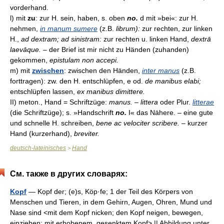
vorderhand.
l) mit
zu
: zur H. sein, haben, s. oben
no.
d mit »bei«: zur H.
nehmen,
in manum sumere
(z.B.
librum):
zur rechten, zur linken
H.,
ad dextram; ad sinistram:
zur rechten u. linken Hand,
dextrā
laevāque.
– der Brief ist mir nicht zu Händen (zuhanden)
gekommen,
epistulam non accepi.
m) mit
zwischen
: zwischen den Händen,
inter manus
(z.B.
forttragen): zw. den H. entschlüpfen, e od.
de manibus elabi;
entschlüpfen lassen,
ex manibus dimittere.
II) meton., Hand = Schriftzüge:
manus. – littera
oder Plur.
litterae
(die Schriftzüge); s. »Handschrift
no.
I« das Nähere. – eine gute
und schnelle H. schreiben,
bene ac velociter scribere.
– kurzer
Hand (kurzerhand),
breviter.
deutsch-lateinisches
Hand
>
См. также в других словарях:
Kopf
— Kọpf der; (e)s, Köp·fe; 1 der Teil des Körpers von
Menschen und Tieren, in dem Gehirn, Augen, Ohren, Mund und
Nase sind <mit dem Kopf nicken; den Kopf neigen, bewegen,
einziehen; mit erhobenem, gesenktem Kopf> || Abbildung unter