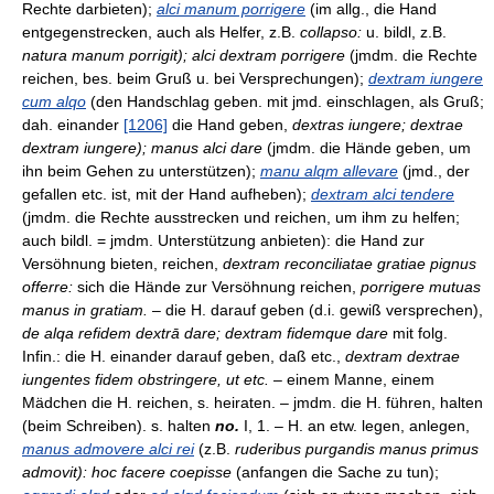
Rechte darbieten);
alci manum porrigere
(im allg., die Hand
entgegenstrecken, auch als Helfer, z.B.
collapso:
u. bildl, z.B.
natura manum porrigit); alci dextram porrigere
(jmdm. die Rechte
reichen, bes. beim Gruß u. bei Versprechungen);
dextram iungere
cum alqo
(den Handschlag geben. mit jmd. einschlagen, als Gruß;
dah. einander
[1206]
die Hand geben,
dextras iungere; dextrae
dextram iungere); manus alci dare
(jmdm. die Hände geben, um
ihn beim Gehen zu unterstützen);
manu alqm allevare
(jmd., der
gefallen etc. ist, mit der Hand aufheben);
dextram alci tendere
(jmdm. die Rechte ausstrecken und reichen, um ihm zu helfen;
auch bildl. = jmdm. Unterstützung anbieten): die Hand zur
Versöhnung bieten, reichen,
dextram reconciliatae gratiae pignus
offerre:
sich die Hände zur Versöhnung reichen,
porrigere mutuas
manus in gratiam.
– die H. darauf geben (d.i. gewiß versprechen),
de alqa refidem dextrā dare; dextram fidemque dare
mit folg.
Infin.: die H. einander darauf geben, daß etc.,
dextram dextrae
iungentes fidem obstringere, ut etc.
– einem Manne, einem
Mädchen die H. reichen, s. heiraten. – jmdm. die H. führen, halten
(beim Schreiben). s. halten
no.
I, 1. – H. an etw. legen, anlegen,
manus admovere alci rei
(z.B.
ruderibus purgandis manus primus
admovit): hoc facere coepisse
(anfangen die Sache zu tun);