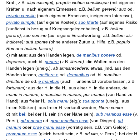
Kraft, z.B.
alqd exsequi); propriis viribus consiliisque
(mit eigenen
Kräften u. nach eigenem Ermessen, z.B.
bellum gerere); suo
od.
privato consilio
(nach eigenem Ermessen, ineigenem Interesse);
privato sumptu
(auf eigene Kosten);
suo Marte
(auf eigenes Risiko
[zunächst in bezug auf Kriegsangelegenheiten], z.B.
bellum
gerere); suo nomine
(auf eigene Verantwortung, z.B.
bellum alci
indicere); suā sponte
(ohne anderer Zutun u. Hilfe, z.B.
populo
Romano bellum facere).
c) mit
aus:
aus den Händen legen,
de manibus ponere
od.
deponere;
auch bl.
ponere
(z.B.
librum):
die Waffen aus den
Händen legen (uneig.),
ab armisrecedere:
etwas, jmd. aus den
Händen lassen,
emittere e
od.
demanibus
od. bl.
manibus.
dimittere de
od.
e manibus
(auch = unbenutzt vorüberlassen, z.B.
fortunam):
aus der H. in die H., aus einer H. in die andere,
de
manu in manum; e manibus in manus; per manus
(von Hand zu
Hand): aus freier H.,
solā manu
(eig.);
suā sponte
(uneig., aus
freien Stücken): aus freier H. verkauft werden,
libere venire.
d) mit
bei
: bei der H. sein (in der Nähe sein),
sub manibus esse
(v.
Pers.);
ad manum
od.
prae manibus esse
(von Dingen);
ad
manum
oder
prae manu esse
(vorrätig sein, z.B. vom Gelde);
promptum esse
(gleich bereit sein, z.B.
ad vim,
v. Pers.): bei der H.