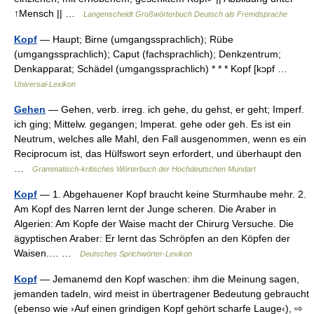
↑Mensch || …
Langenscheidt Großwörterbuch Deutsch als Fremdsprache
Kopf
— Haupt; Birne (umgangssprachlich); Rübe
(umgangssprachlich); Caput (fachsprachlich); Denkzentrum;
Denkapparat; Schädel (umgangssprachlich) * * * Kopf [kɔpf …
Universal-Lexikon
Gehen
— Gehen, verb. irreg. ich gehe, du gehst, er geht; Imperf.
ich ging; Mittelw. gegangen; Imperat. gehe oder geh. Es ist ein
Neutrum, welches alle Mahl, den Fall ausgenommen, wenn es ein
Reciprocum ist, das Hülfswort seyn erfordert, und überhaupt den
…
Grammatisch-kritisches Wörterbuch der Hochdeutschen Mundart
Kopf
— 1. Abgehauener Kopf braucht keine Sturmhaube mehr. 2.
Am Kopf des Narren lernt der Junge scheren. Die Araber in
Algerien: Am Kopfe der Waise macht der Chirurg Versuche. Die
ägyptischen Araber: Er lernt das Schröpfen an den Köpfen der
Waisen.… …
Deutsches Sprichwörter-Lexikon
Kopf
— Jemanemd den Kopf waschen: ihm die Meinung sagen,
jemanden tadeln, wird meist in übertragener Bedeutung gebraucht
(ebenso wie ›Auf einen grindigen Kopf gehört scharfe Lauge‹), ⇨