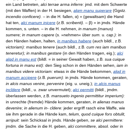
ein Land betreten,
alci terrae arma inferre:
jmd. mit dem Schwerte
(mit den Waffen) in der H. besiegen,
alqm manu superare
(Ggstz.
incendio conficere).
– in die H. fallen, α) = (gewaltsam) die Hand
hat ten,
alci manum inicere
(z.B.
scribenti).
– β) = in jmds. Hände
kommen, s. unten. – in die H. nehmen,
in manum (manus)
sumere; in manum capere
(s. »nehmen« über
sum.
u.
cap.):
in
den Händen haben, halten,
in manibus habere
(auch bildl., z.B.
victoriam): manibus tenere
(auch bildl., z.B.
cum res iam manibus
teneretur); in manibus gestare
(in den Händen tragen, eig.);
alci
alqd in manu est
(bildl. = in seiner Gewalt haben, z.B.
sua cuique
fortuna in manu est):
den Sieg schon in den Händen sehen,
iam in
manibus videre victoriam:
etwas in die Hände bekommen,
alqd in
manum accipere
(z.B.
puerum):
in jmds. Hände kommen, geraten,
in alcis manus venire, pervenire
(eig. u. uneig.);
in alcis manus
incĭdere
(bildl., u. zwar unvermutet);
alci permitti
(bildl., jmdm.
überlassen werden, z.B.
mansueto ingenio permittitur imperium):
in unrechte (fremde) Hände kommen, geraten,
in alienas manus
devenire; in alienum in
-
cĭdere:
jeder ergriff rasch eine Waffe, wie
sie ihm gerade in die Hände kam,
telum, quod cuique fors obtulit,
arripuit:
sein Schicksal in jmds. Hände geben,
se alci permittere:
jmdm. die Sache in die H. geben,
alci committere,
absol. oder in