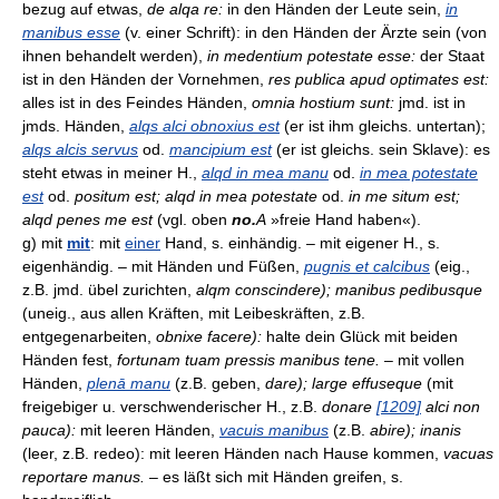
bezug auf etwas,
de alqa re:
in den Händen der Leute sein,
in
manibus esse
(v. einer Schrift): in den Händen der Ärzte sein (von
ihnen behandelt werden),
in medentium potestate esse:
der Staat
ist in den Händen der Vornehmen,
res publica apud optimates est:
alles ist in des Feindes Händen,
omnia hostium sunt:
jmd. ist in
jmds. Händen,
alqs alci obnoxius est
(er ist ihm gleichs. untertan);
alqs alcis servus
od.
mancipium est
(er ist gleichs. sein Sklave): es
steht etwas in meiner H.,
alqd in mea manu
od.
in mea potestate
est
od.
positum est; alqd in mea potestate
od.
in me situm est;
alqd penes me est
(vgl. oben
no.
A
»freie Hand haben«).
g) mit
mit
: mit
einer
Hand, s. einhändig. – mit eigener H., s.
eigenhändig. – mit Händen und Füßen,
pugnis et calcibus
(eig.,
z.B. jmd. übel zurichten,
alqm conscindere); manibus pedibusque
(uneig., aus allen Kräften, mit Leibeskräften, z.B.
entgegenarbeiten,
obnixe facere):
halte dein Glück mit beiden
Händen fest,
fortunam tuam pressis manibus tene.
– mit vollen
Händen,
plenā manu
(z.B. geben,
dare); large effuseque
(mit
freigebiger u. verschwenderischer H., z.B.
donare
[1209]
alci non
pauca):
mit leeren Händen,
vacuis manibus
(z.B.
abire); inanis
(leer, z.B. redeo): mit leeren Händen nach Hause kommen,
vacuas
reportare manus.
– es läßt sich mit Händen greifen, s.