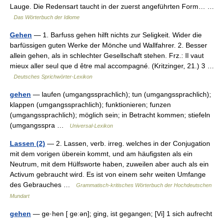
Lauge. Die Redensart taucht in der zuerst angeführten Form… …
Das Wörterbuch der Idiome
Gehen
— 1. Barfuss gehen hilft nichts zur Seligkeit. Wider die
barfüssigen guten Werke der Mönche und Wallfahrer. 2. Besser
allein gehen, als in schlechter Gesellschaft stehen. Frz.: Il vaut
mieux aller seul que d être mal accompagné. (Kritzinger, 21.) 3 …
Deutsches Sprichwörter-Lexikon
gehen
— laufen (umgangssprachlich); tun (umgangssprachlich);
klappen (umgangssprachlich); funktionieren; funzen
(umgangssprachlich); möglich sein; in Betracht kommen; stiefeln
(umgangsspra …
Universal-Lexikon
Lassen (2)
— 2. Lassen, verb. irreg. welches in der Conjugation
mit dem vorigen überein kommt, und am häufigsten als ein
Neutrum, mit dem Hülfsworte haben, zuweilen aber auch als ein
Activum gebraucht wird. Es ist von einem sehr weiten Umfange
des Gebrauches …
Grammatisch-kritisches Wörterbuch der Hochdeutschen
Mundart
gehen
— ge·hen [ ɡeːən]; ging, ist gegangen; [Vi] 1 sich aufrecht