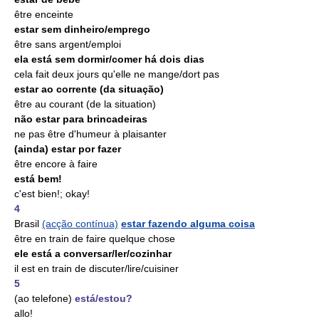
être enceinte
estar sem dinheiro/emprego
être sans argent/emploi
ela está sem dormir/comer há dois dias
cela fait deux jours qu'elle ne mange/dort pas
estar ao corrente (da situação)
être au courant (de la situation)
não estar para brincadeiras
ne pas être d'humeur à plaisanter
(ainda) estar por fazer
être encore à faire
está bem!
c'est bien!; okay!
4
Brasil
(acção contínua)
estar fazendo alguma coisa
être en train de faire quelque chose
ele está a conversar/ler/cozinhar
il est en train de discuter/lire/cuisiner
5
(ao telefone)
está/estou?
allo!