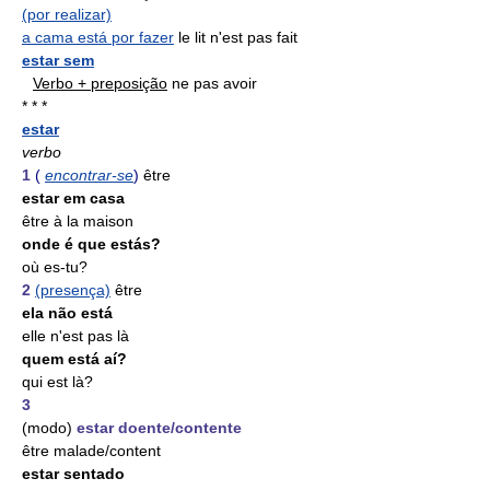
(por realizar)
a cama está por fazer
le lit n'est pas fait
estar sem
Verbo + preposição
ne pas avoir
* * *
estar
verbo
1
(
encontrar-se
)
être
estar em casa
être à la maison
onde é que estás?
où es-tu?
2
(presença)
être
ela não está
elle n'est pas là
quem está aí?
qui est là?
3
(modo)
estar doente/contente
être malade/content
estar sentado