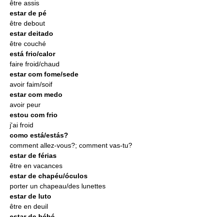
être assis
estar de pé
être debout
estar deitado
être couché
está frio/calor
faire froid/chaud
estar com fome/sede
avoir faim/soif
estar com medo
avoir peur
estou com frio
j'ai froid
como está/estás?
comment allez-vous?; comment vas-tu?
estar de férias
être en vacances
estar de chapéu/óculos
porter un chapeau/des lunettes
estar de luto
être en deuil
estar de bébé