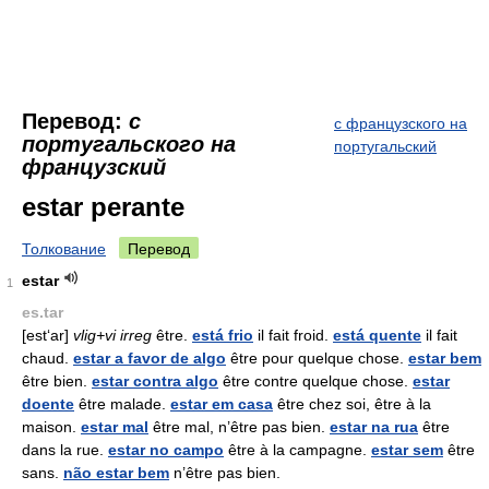
Перевод:
с
с французского на
португальского на
португальский
французский
estar perante
Толкование
Перевод
estar
1
es.tar
[est‘ar]
vlig+vi irreg
être.
está frio
il fait froid.
está quente
il fait
chaud.
estar a favor de algo
être pour quelque chose.
estar bem
être bien.
estar contra algo
être contre quelque chose.
estar
doente
être malade.
estar em casa
être chez soi, être à la
maison.
estar mal
être mal, n’être pas bien.
estar na rua
être
dans la rue.
estar no campo
être à la campagne.
estar sem
être
sans.
não estar bem
n’être pas bien.