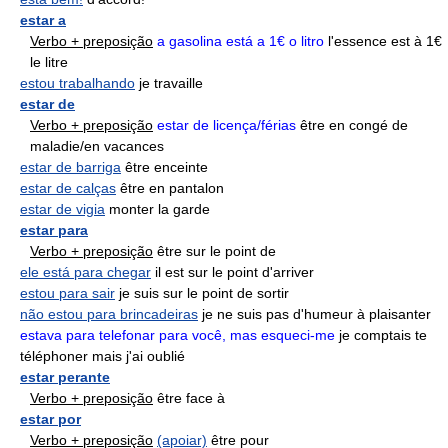
estar a
Verbo + preposição
a gasolina está a 1€ o litro
l'essence est à 1€
le litre
estou trabalhando
je travaille
estar de
Verbo + preposição
estar de licença/férias
être en congé de
maladie/en vacances
estar de barriga
être enceinte
estar de calças
être en pantalon
estar de vigia
monter la garde
estar para
Verbo + preposição
être sur le point de
ele está para chegar
il est sur le point d'arriver
estou para sair
je suis sur le point de sortir
não estou para brincadeiras
je ne suis pas d'humeur à plaisanter
estava para telefonar para você, mas esqueci-me
je comptais te
téléphoner mais j'ai oublié
estar perante
Verbo + preposição
être face à
estar por
Verbo + preposição
(apoiar)
être pour