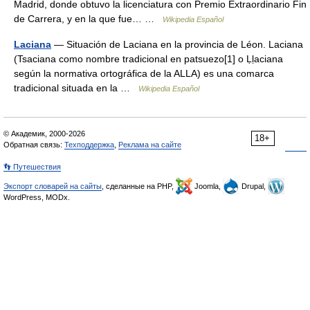
Madrid, donde obtuvo la licenciatura con Premio Extraordinario Fin
de Carrera, y en la que fue… …
Wikipedia Español
Laciana
— Situación de Laciana en la provincia de Léon. Laciana
(Tsaciana como nombre tradicional en patsuezo[1] o Ḷḷaciana
según la normativa ortográfica de la ALLA) es una comarca
tradicional situada en la …
Wikipedia Español
© Академик, 2000-2026
18+
Обратная связь:
Техподдержка
,
Реклама на сайте
👣 Путешествия
Экспорт словарей на сайты
, сделанные на PHP,
Joomla,
Drupal,
WordPress, MODx.