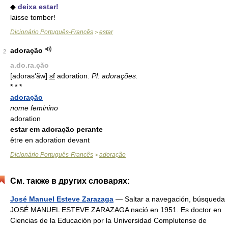
◆
deixa estar!
laisse tomber!
Dicionário Português-Francês
estar
>
adoração
2
a.do.ra.ção
[adoras‘ãw]
sf
adoration.
Pl: adorações.
* * *
adoração
nome feminino
adoration
estar em adoração perante
être en adoration devant
Dicionário Português-Francês
adoração
>
См. также в других словарях:
José Manuel Esteve Zarazaga
— Saltar a navegación, búsqueda
JOSÉ MANUEL ESTEVE ZARAZAGA nació en 1951. Es doctor en
Ciencias de la Educación por la Universidad Complutense de