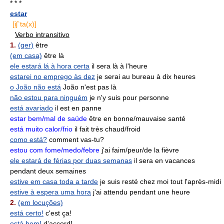
* * *
estar
[iʃ`ta(x)]
Verbo intransitivo
1.
(ger)
être
(em casa)
être là
ele estará lá à hora certa
il sera là à l'heure
estarei no emprego às dez
je serai au bureau à dix heures
o João não está
João n'est pas là
não estou para ninguém
je n'y suis pour personne
está avariado
il est en panne
estar bem/mal de saúde
être en bonne/mauvaise santé
está muito calor/frio
il fait très chaud/froid
como está?
comment vas-tu?
estou com fome/medo/febre
j'ai faim/peur/de la fièvre
ele estará de férias por duas semanas
il sera en vacances
pendant deux semaines
estive em casa toda a tarde
je suis resté chez moi tout l'après-midi
estive à espera uma hora
j'ai attendu pendant une heure
2.
(em locuções)
está certo!
c'est ça!
está bem!
d'accord!