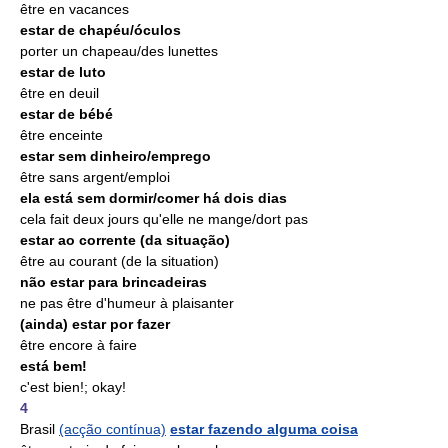
être en vacances
estar de chapéu/óculos
porter un chapeau/des lunettes
estar de luto
être en deuil
estar de bébé
être enceinte
estar sem dinheiro/emprego
être sans argent/emploi
ela está sem dormir/comer há dois dias
cela fait deux jours qu'elle ne mange/dort pas
estar ao corrente (da situação)
être au courant (de la situation)
não estar para brincadeiras
ne pas être d'humeur à plaisanter
(ainda) estar por fazer
être encore à faire
está bem!
c'est bien!; okay!
4
Brasil
(acção contínua)
estar fazendo alguma coisa