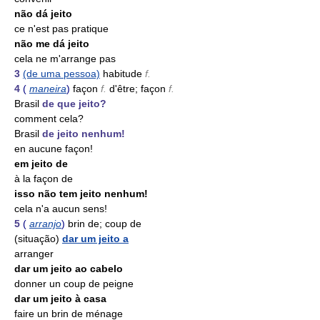
não dá jeito
ce n'est pas pratique
não me dá jeito
cela ne m'arrange pas
3
(de uma pessoa)
habitude
f.
4
(
maneira
)
façon
f.
d'être; façon
f.
Brasil
de que jeito?
comment cela?
Brasil
de jeito nenhum!
en aucune façon!
em jeito de
à la façon de
isso não tem jeito nenhum!
cela n'a aucun sens!
5
(
arranjo
)
brin de; coup de
(situação)
dar um jeito a
arranger
dar um jeito ao cabelo
donner un coup de peigne
dar um jeito à casa
faire un brin de ménage