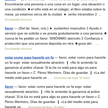
Encontrarse una persona o una cosa en un lugar, una situación o
una condición: ■ el niño está en el colegio; el libro estaba sobre la
mesa; ya estamos cerca de la ciudad. ► verbo intransitivo 2 …
Enciclopedia Universal
favor
— (Del lat. favor, oris.) ► sustantivo masculino 1 Ayuda o
servicio que se solicita o se presta gratuitamente a una persona: ■
nunca te he pedido un favor. SINÓNIMO atención 2 Confianza o
protección que una persona deposita en otra: ■ goza del… …
Enciclopedia Universal
estar como para hacerle un fa
— favor, estar como para hacerle
un fa expr. estar sexualmente atractivo. ❙ «No le arriendo la
ganancia al pobre chaval. Si la tía no está para algo es para
hacerle un favor.» C. Pérez Merinero, Días de guardar. ❙ «La del
medio está para hacerle un …
Diccionario del Argot "El Sohez"
favor
— favor, estar como para hacerle un fa expr. estar
sexualmente atractivo. ❙ «No le arriendo la ganancia al pobre
chaval. Si la tía no está para algo es para hacerle un favor.» C.
Pérez Merinero, Días de guardar. ❙ «La del medio está para
hacerle un …
Diccionario del Argot "El Sohez"