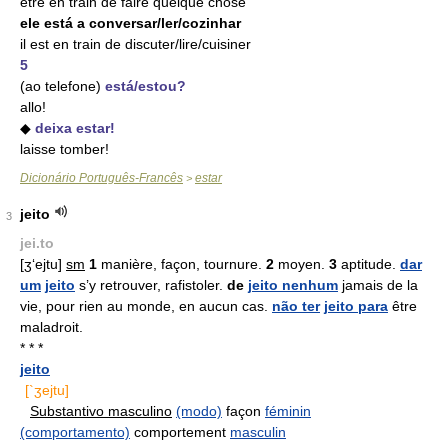
être en train de faire quelque chose
ele está a conversar/ler/cozinhar
il est en train de discuter/lire/cuisiner
5
(ao telefone)
está/estou?
allo!
◆
deixa estar!
laisse tomber!
Dicionário Português-Francês
estar
>
jeito
3
jei.to
[ʒ‘ejtu]
sm
1
manière, façon, tournure.
2
moyen.
3
aptitude.
dar
um
jeito
s’y retrouver, rafistoler.
de
jeito nenhum
jamais de la
vie, pour rien au monde, en aucun cas.
não ter
jeito para
être
maladroit.
* * *
jeito
[`ʒejtu]
Substantivo masculino
(modo)
façon
féminin
(comportamento)
comportement
masculin