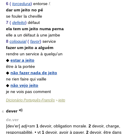
6
(
torcedura
)
entorse
f.
dar um jeito no pé
se fouler la cheville
7
(
defeito
)
défaut
ela tem um jeito numa perna
elle a un défaut à une jambe
8
coloquial
(
favor
)
service
fazer um jeito a alguém
rendre un service à quelqu'un
◆
estar a jeito
être à la portée
◆
não fazer nada de jeito
ne rien faire qui vaille
◆
não vejo jeito
je ne vois pas comment
Dicionário Português-Francês
jeito
>
dever
4
de.ver
[dev‘er]
adj+sm
1
devoir, obligation morale.
2
devoir, charge,
responsabilité. •
vt
1
devoir, avoir à payer.
2
devoir, être dans