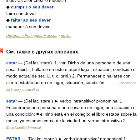
il devrait aller chez le médecin
◆
cumprir o seu dever
faire son devoir
◆
faltar ao seu dever
manquer à son devoir
Dicionário Português-Francês
dever
>
См. также в других словарях:
estar
— (Del lat. stare). 1. intr. Dicho de una persona o de una
cosa: Existir, hallarse en este o aquel lugar, situación, condición o
modo actual de ser. U. t. c. prnl.) 2. Permanecer o hallarse con
cierta estabilidad en un lugar, situación, condición,… …
Diccionario
de la lengua española
estar
— (Del lat. stare.) ► verbo intransitivo/ pronominal 1
Encontrarse una persona o una cosa en un lugar, una situación o
una condición: ■ el niño está en el colegio; el libro estaba sobre la
mesa; ya estamos cerca de la ciudad. ► verbo intransitivo 2 …
Enciclopedia Universal
ESTAR
— (Del lat. stare.) ► verbo intransitivo/ pronominal 1