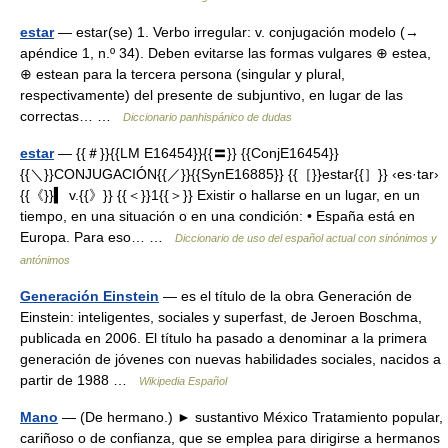
estar
— estar(se) 1. Verbo irregular: v. conjugación modelo (→
apéndice 1, n.º 34). Deben evitarse las formas vulgares ⊕ estea,
⊕ estean para la tercera persona (singular y plural,
respectivamente) del presente de subjuntivo, en lugar de las
correctas… …
Diccionario panhispánico de dudas
estar
— {{＃}}{{LM E16454}}{{〓}} {{ConjE16454}}
{{＼}}CONJUGACIÓN{{／}}{{SynE16885}} {{［}}estar{{］}} ‹es·tar›
{{《}}▍ v.{{》}} {{＜}}1{{＞}} Existir o hallarse en un lugar, en un
tiempo, en una situación o en una condición: • España está en
Europa. Para eso… …
Diccionario de uso del español actual con sinónimos y
antónimos
Generación Einstein
— es el título de la obra Generación de
Einstein: inteligentes, sociales y superfast, de Jeroen Boschma,
publicada en 2006. El título ha pasado a denominar a la primera
generación de jóvenes con nuevas habilidades sociales, nacidos a
partir de 1988 …
Wikipedia Español
Mano
— (De hermano.) ► sustantivo México Tratamiento popular,
cariñoso o de confianza, que se emplea para dirigirse a hermanos