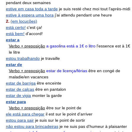
pendant deux semaines
estive em casa toda a tarde
je suis resté chez moi tout l'après-midi
estive à espera uma hora
j'ai attendu pendant une heure
2.
(em locuções)
está certo!
c'est ça!
está bem!
d'accord!
estar a
Verbo + preposição
a gasolina está a 1€ o litro
l'essence est à 1€
le litre
estou trabalhando
je travaille
estar de
Verbo + preposição
estar de licença/férias
être en congé de
maladie/en vacances
estar de barriga
être enceinte
estar de calças
être en pantalon
estar de vigia
monter la garde
estar para
Verbo + preposição
être sur le point de
ele está para chegar
il est sur le point d'arriver
estou para sair
je suis sur le point de sortir
não estou para brincadeiras
je ne suis pas d'humeur à plaisanter