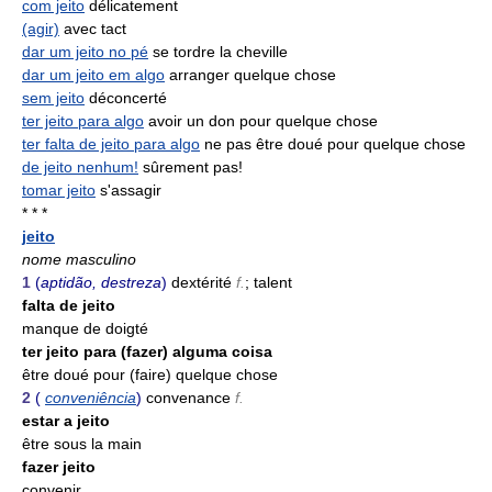
com jeito
délicatement
(agir)
avec tact
dar um jeito no pé
se tordre la cheville
dar um jeito em algo
arranger quelque chose
sem jeito
déconcerté
ter jeito para algo
avoir un don pour quelque chose
ter falta de jeito para algo
ne pas être doué pour quelque chose
de jeito nenhum!
sûrement pas!
tomar jeito
s'assagir
* * *
jeito
nome masculino
1
(
aptidão, destreza
)
dextérité
f.
; talent
falta de jeito
manque de doigté
ter jeito para (fazer) alguma coisa
être doué pour (faire) quelque chose
2
(
conveniência
)
convenance
f.
estar a jeito
être sous la main
fazer jeito
convenir