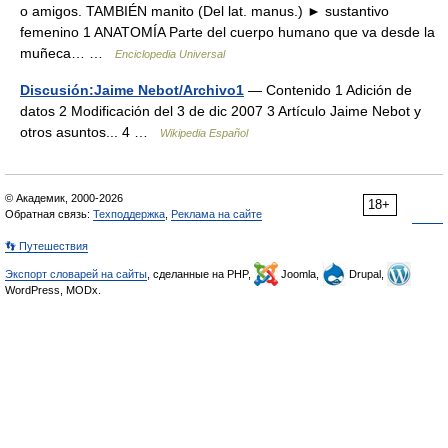
o amigos. TAMBIÉN manito (Del lat. manus.) ► sustantivo
femenino 1 ANATOMÍA Parte del cuerpo humano que va desde la
muñeca… …
Enciclopedia Universal
Discusión:Jaime Nebot/Archivo1
— Contenido 1 Adición de
datos 2 Modificación del 3 de dic 2007 3 Artículo Jaime Nebot y
otros asuntos... 4 …
Wikipedia Español
© Академик, 2000-2026
18+
Обратная связь:
Техподдержка
,
Реклама на сайте
👣 Путешествия
Экспорт словарей на сайты
, сделанные на PHP,
Joomla,
Drupal,
WordPress, MODx.