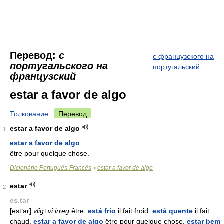
Перевод:
с
с французского на
португальского на
португальский
французский
estar a favor de algo
Толкование
Перевод
estar a favor de algo
1
estar a favor de algo
être pour quelque chose.
Dicionário Português-Francês
estar a favor de algo
>
estar
2
es.tar
[est‘ar]
vlig+vi irreg
être.
está frio
il fait froid.
está quente
il fait
chaud.
estar a favor de algo
être pour quelque chose.
estar bem