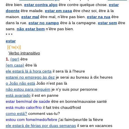
être bien.
estar contra algo
être contre quelque chose.
estar
doente
être malade.
estar em casa
être chez soi, être à la
maison.
estar mal
être mal, n’être pas bien.
estar na rua
être
dans la rue.
estar no campo
être à la campagne.
estar sem
être
sans.
não estar bem
n’être pas bien.
* * *
estar
[iʃ`ta(x)]
Verbo intransitivo
1.
(ger)
être
(em casa)
être là
ele estará lá à hora certa
il sera là à l'heure
estarei no emprego às dez
je serai au bureau à dix heures
o João não está
João n'est pas là
não estou para ninguém
je n'y suis pour personne
está avariado
il est en panne
estar bem/mal de saúde
être en bonne/mauvaise santé
está muito calor/frio
il fait très chaud/froid
como está?
comment vas-tu?
estou com fome/medo/febre
j'ai faim/peur/de la fièvre
ele estará de férias por duas semanas
il sera en vacances