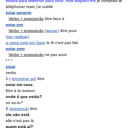
estava para telefonar para você, mas esqueci-me
je comptais te
téléphoner mais j'ai oublié
estar perante
Verbo + preposição
être face à
estar por
Verbo + preposição
(apoiar)
être pour
(por realizar)
a cama está por fazer
le lit n'est pas fait
estar sem
Verbo + preposição
ne pas avoir
* * *
estar
verbo
1
(
encontrar-se
)
être
estar em casa
être à la maison
onde é que estás?
où es-tu?
2
(presença)
être
ela não está
elle n'est pas là
quem está aí?