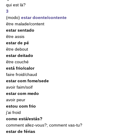
qui est là?
3
(modo)
estar doente/contente
être malade/content
estar sentado
être assis
estar de pé
être debout
estar deitado
être couché
está frio/calor
faire froid/chaud
estar com fome/sede
avoir faim/soif
estar com medo
avoir peur
estou com frio
j'ai froid
como está/estás?
comment allez-vous?; comment vas-tu?
estar de férias