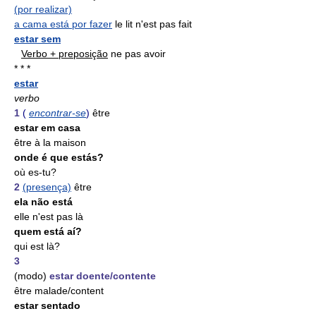
(por realizar)
a cama está por fazer
le lit n'est pas fait
estar sem
Verbo + preposição
ne pas avoir
* * *
estar
verbo
1
(
encontrar-se
)
être
estar em casa
être à la maison
onde é que estás?
où es-tu?
2
(presença)
être
ela não está
elle n'est pas là
quem está aí?
qui est là?
3
(modo)
estar doente/contente
être malade/content
estar sentado