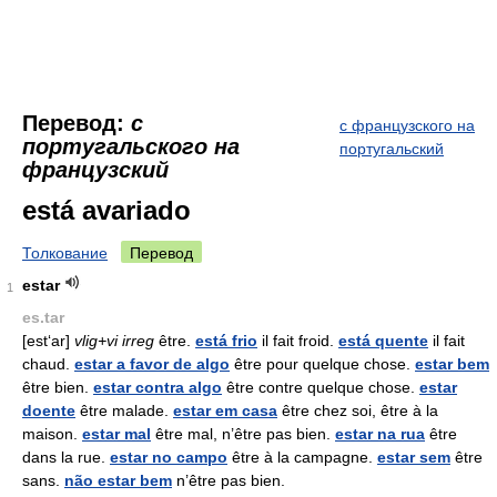
Перевод:
с
с французского на
португальского на
португальский
французский
está avariado
Толкование
Перевод
estar
1
es.tar
[est‘ar]
vlig+vi irreg
être.
está frio
il fait froid.
está quente
il fait
chaud.
estar a favor de algo
être pour quelque chose.
estar bem
être bien.
estar contra algo
être contre quelque chose.
estar
doente
être malade.
estar em casa
être chez soi, être à la
maison.
estar mal
être mal, n’être pas bien.
estar na rua
être
dans la rue.
estar no campo
être à la campagne.
estar sem
être
sans.
não estar bem
n’être pas bien.