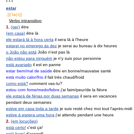
* * *
estar
[iʃ`ta(x)]
Verbo intransitivo
1.
(ger)
être
(em casa)
être là
ele estará lá à hora certa
il sera là à l'heure
estarei no emprego às dez
je serai au bureau à dix heures
o João não está
João n'est pas là
não estou para ninguém
je n'y suis pour personne
está avariado
il est en panne
estar bem/mal de saúde
être en bonne/mauvaise santé
está muito calor/frio
il fait très chaud/froid
como está?
comment vas-tu?
estou com fome/medo/febre
j'ai faim/peur/de la fièvre
ele estará de férias por duas semanas
il sera en vacances
pendant deux semaines
estive em casa toda a tarde
je suis resté chez moi tout l'après-midi
estive à espera uma hora
j'ai attendu pendant une heure
2.
(em locuções)
está certo!
c'est ça!
está bem!
d'accord!