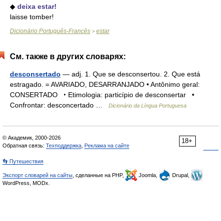
◆
deixa estar!
laisse tomber!
Dicionário Português-Francês
estar
>
См. также в других словарях:
desconsertado
— adj. 1. Que se desconsertou. 2. Que está
estragado. = AVARIADO, DESARRANJADO • Antônimo geral:
CONSERTADO ‣ Etimologia: particípio de desconsertar •
Confrontar: desconcertado …
Dicionário da Língua Portuguesa
© Академик, 2000-2026
18+
Обратная связь:
Техподдержка
,
Реклама на сайте
👣 Путешествия
Экспорт словарей на сайты
, сделанные на PHP,
Joomla,
Drupal,
WordPress, MODx.