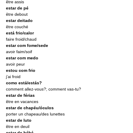
être assis
estar de pé
être debout
estar deitado
être couché
está frio/calor
faire froid/chaud
estar com fome/sede
avoir faim/soif
estar com medo
avoir peur
estou com frio
j'ai froid
como está/estás?
comment allez-vous?; comment vas-tu?
estar de férias
être en vacances
estar de chapéu/óculos
porter un chapeau/des lunettes
estar de luto
être en deuil
estar de bébé