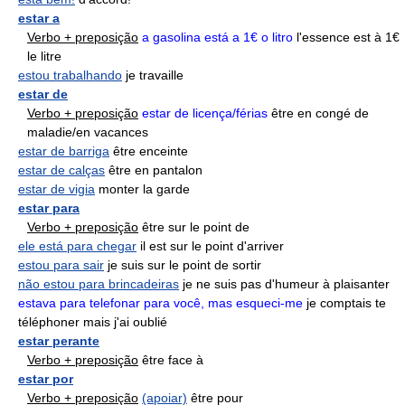
estar a
Verbo + preposição
a gasolina está a 1€ o litro
l'essence est à 1€
le litre
estou trabalhando
je travaille
estar de
Verbo + preposição
estar de licença/férias
être en congé de
maladie/en vacances
estar de barriga
être enceinte
estar de calças
être en pantalon
estar de vigia
monter la garde
estar para
Verbo + preposição
être sur le point de
ele está para chegar
il est sur le point d'arriver
estou para sair
je suis sur le point de sortir
não estou para brincadeiras
je ne suis pas d'humeur à plaisanter
estava para telefonar para você, mas esqueci-me
je comptais te
téléphoner mais j'ai oublié
estar perante
Verbo + preposição
être face à
estar por
Verbo + preposição
(apoiar)
être pour