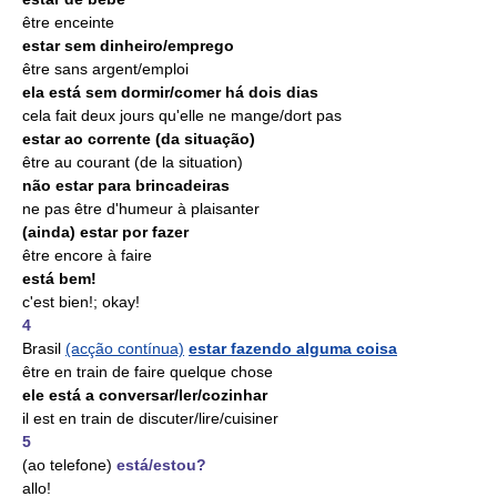
être enceinte
estar sem dinheiro/emprego
être sans argent/emploi
ela está sem dormir/comer há dois dias
cela fait deux jours qu'elle ne mange/dort pas
estar ao corrente (da situação)
être au courant (de la situation)
não estar para brincadeiras
ne pas être d'humeur à plaisanter
(ainda) estar por fazer
être encore à faire
está bem!
c'est bien!; okay!
4
Brasil
(acção contínua)
estar fazendo alguma coisa
être en train de faire quelque chose
ele está a conversar/ler/cozinhar
il est en train de discuter/lire/cuisiner
5
(ao telefone)
está/estou?
allo!