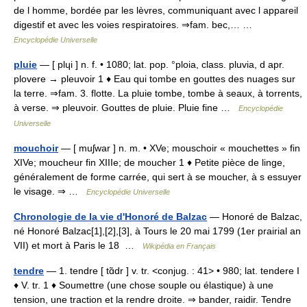
de l homme, bordée par les lèvres, communiquant avec l appareil
digestif et avec les voies respiratoires. ⇒fam. bec,… …
Encyclopédie Universelle
pluie
— [ plɥi ] n. f. • 1080; lat. pop. °ploia, class. pluvia, d apr.
plovere → pleuvoir 1 ♦ Eau qui tombe en gouttes des nuages sur
la terre. ⇒fam. 3. flotte. La pluie tombe, tombe à seaux, à torrents,
à verse. ⇒ pleuvoir. Gouttes de pluie. Pluie fine …
Encyclopédie
Universelle
mouchoir
— [ muʃwar ] n. m. • XVe; mouschoir « mouchettes » fin
XIVe; moucheur fin XIIIe; de moucher 1 ♦ Petite pièce de linge,
généralement de forme carrée, qui sert à se moucher, à s essuyer
le visage. ⇒ …
Encyclopédie Universelle
Chronologie de la vie d'Honoré de Balzac
— Honoré de Balzac,
né Honoré Balzac[1],[2],[3], à Tours le 20 mai 1799 (1er prairial an
VII) et mort à Paris le 18 …
Wikipédia en Français
tendre
— 1. tendre [ tɑ̃dr ] v. tr. <conjug. : 41> • 980; lat. tendere I
♦ V. tr. 1 ♦ Soumettre (une chose souple ou élastique) à une
tension, une traction et la rendre droite. ⇒ bander, raidir. Tendre