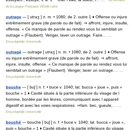
Dictionnaire
de la Langue Française d'Émile Littré
outrage
— [ utraʒ ] n. m. • 1080; de 2. outre 1 ♦ Offense ou injure
extrêmement grave (de parole ou de fait). ⇒ affront, injure, insulte,
offense. « Ce manque de parole au rendez vous lui semblait un
outrage » (Flaubert). Venger, laver un outrage. Faire… …
Encyclopédie Universelle
outragé
— outrage [ utraʒ ] n. m. • 1080; de 2. outre 1 ♦ Offense
ou injure extrêmement grave (de parole ou de fait). ⇒ affront,
injure, insulte, offense. « Ce manque de parole au rendez vous lui
semblait un outrage » (Flaubert). Venger, laver un outrage.… …
Encyclopédie Universelle
bouche
— [ buʃ ] n. f. • buce v. 1040; lat. bucca « joue », puis «
bouche » 1 ♦ Cavité située à la partie inférieure du visage de l
homme, bordée par les lèvres, communiquant avec l appareil
digestif et avec les voies respiratoires. ⇒fam. bec, gueule;… …
Encyclopédie Universelle
bouché
— bouche [ buʃ ] n. f. • buce v. 1040; lat. bucca « joue »,
puis « bouche » 1 ♦ Cavité située à la partie inférieure du visage