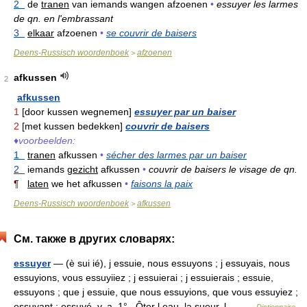
2
de
tranen
van iemands wangen afzoenen
•
essuyer les larmes
de qn. en l'embrassant
3
elkaar
afzoenen
•
se couvrir de baisers
Deens-Russisch woordenboek
afzoenen
>
afkussen
2
afkussen
1
[door kussen wegnemen]
essuyer par un baiser
2
[met kussen bedekken]
couvrir de baisers
♦
voorbeelden:
1
tranen
afkussen
•
sécher des larmes par un baiser
2
iemands
gezicht
afkussen
•
couvrir de baisers le visage de qn.
¶
laten
we het afkussen
•
faisons la paix
Deens-Russisch woordenboek
afkussen
>
См. также в других словарях:
essuyer
— (è sui ié), j essuie, nous essuyons ; j essuyais, nous
essuyions, vous essuyiiez ; j essuierai ; j essuierais ; essuie,
essuyons ; que j essuie, que nous essuyions, que vous essuyiez ;
essuyant ; essuyé, v. a. 1° Ôter l eau, la sueur, l… …