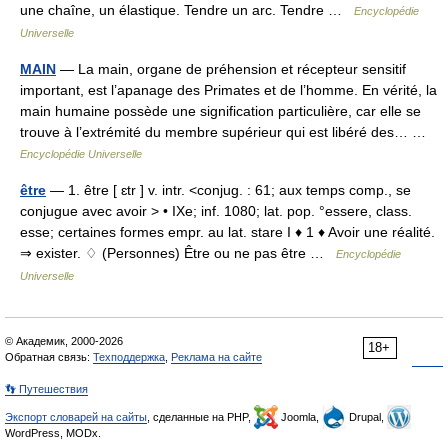
une chaîne, un élastique. Tendre un arc. Tendre …
Encyclopédie
Universelle
MAIN
— La main, organe de préhension et récepteur sensitif
important, est l’apanage des Primates et de l’homme. En vérité, la
main humaine possède une signification particulière, car elle se
trouve à l’extrémité du membre supérieur qui est libéré des… …
Encyclopédie Universelle
être
— 1. être [ ɛtr ] v. intr. <conjug. : 61; aux temps comp., se
conjugue avec avoir > • IXe; inf. 1080; lat. pop. °essere, class.
esse; certaines formes empr. au lat. stare I ♦ 1 ♦ Avoir une réalité.
⇒ exister. ♢ (Personnes) Être ou ne pas être …
Encyclopédie
Universelle
© Академик, 2000-2026
18+
Обратная связь:
Техподдержка
,
Реклама на сайте
👣 Путешествия
Экспорт словарей на сайты
, сделанные на PHP,
Joomla,
Drupal,
WordPress, MODx.