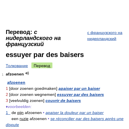
Перевод:
с
с французского на
нидерландского на
нидерландский
французский
essuyer par des baisers
Толкование
Перевод
afzoenen
1
afzoenen
1
[door zoenen goedmaken]
apaiser par un baiser
2
[door zoenen wegnemen]
essuyer par des baisers
3
[veelvuldig zoenen]
couvrir de baisers
♦
voorbeelden:
1
de
pijn
afzoenen
•
apaiser la douleur par un baiser
een
ruzie
afzoenen
•
se réconcilier par des baisers après une
dispute