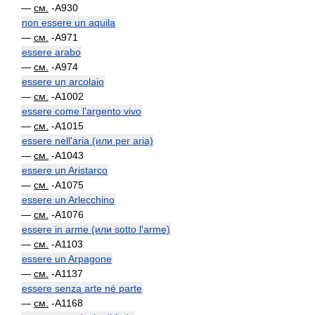
—
см.
-A930
non essere un aquila
—
см.
-A971
essere arabo
—
см.
-A974
essere un arcolaio
—
см.
-A1002
essere come l'argento vivo
—
см.
-A1015
essere nell'aria (или per aria)
—
см.
-A1043
essere un Aristarco
—
см.
-A1075
essere un Arlecchino
—
см.
-A1076
essere in arme (или sotto l'arme)
—
см.
-A1103
essere un Arpagone
—
см.
-A1137
essere senza arte né parte
—
см.
-A1168