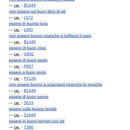
—
см.
-
B1449
non essere sul buon libro di qd
—
см.
-
L572
essere in buona luna
—
см.
-
L892
non essere buono neanche a soffiarsi il naso
—
см.
-
B1449
essere di buon osso
—
см.
-
O692
essere di buon pasto
—
см.
-
P857
essere a buon porto
—
см.
-
P2128
non essere buono a scacciarsi neanche le mosche
—
см.
-
B1449
essere di buon senso
—
см.
-
S633
essere sulla buona strada
—
см.
-
S1849
essere in buoni termini con qd
—
см.
-
T380