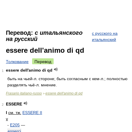
Перевод:
с итальянского
с русского на
на русский
итальянский
essere dell'animo di qd
Толкование
Перевод
essere dell'animo di qd
1
быть на чьей-л. стороне; быть согласным с кем-л.; полностью
разделять чьё-л. мнение.
Frasario italiano-russo
essere dell'animo di qd
>
ESSERE
2
I
см. тж.
ESSERE II
v
-
E205
—
esserci