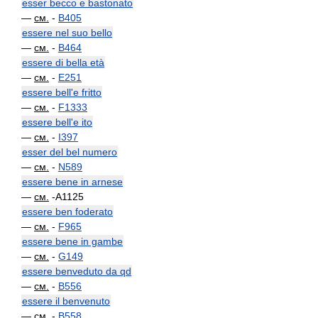
esser becco e bastonato
—
см.
-
B405
essere nel suo bello
—
см.
-
B464
essere di bella età
—
см.
-
E251
essere bell'e fritto
—
см.
-
F1333
essere bell'e ito
—
см.
-
I397
esser del bel numero
—
см.
-
N589
essere bene in arnese
—
см.
-A1125
essere ben foderato
—
см.
-
F965
essere bene in gambe
—
см.
-
G149
essere benveduto da qd
—
см.
-
B556
essere il benvenuto
—
см.
-
B558