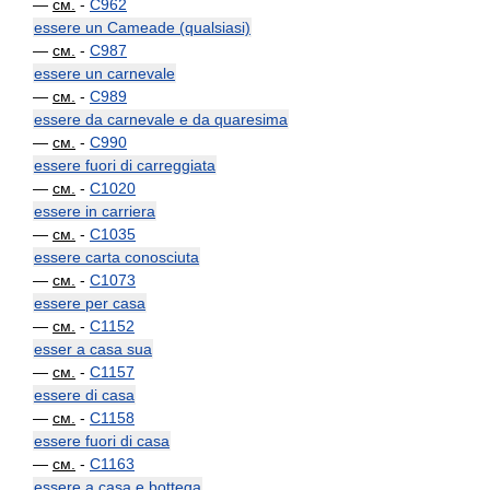
—
см.
-
C962
essere un Cameade (qualsiasi)
—
см.
-
C987
essere un carnevale
—
см.
-
C989
essere da carnevale e da quaresima
—
см.
-
C990
essere fuori di carreggiata
—
см.
-
C1020
essere in carriera
—
см.
-
C1035
essere carta conosciuta
—
см.
-
C1073
essere per casa
—
см.
-
C1152
esser a casa sua
—
см.
-
C1157
essere di casa
—
см.
-
C1158
essere fuori di casa
—
см.
-
C1163
essere a casa e bottega