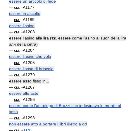
essere un articolo di fede
—
см.
-A1177
essere in ascolto
—
см.
-A1189
essere l'asino
—
см.
-A1203
essere l'asino alla lira (тж. essere come l'asino al suon della lira
или della cetra)
—
см.
-A1204
essere l'asino che vola
—
см.
-A1205
essere l'asso di brìscola
—
см.
-A1279
essere asso fisso in...
—
см.
-A1267
essere alle aste
—
см.
-A1286
essere come l'astrologo di Brozzi che indovinava le merde al
tasto
—
см.
-A1293
non essere atto a portare i libri dietro a qd
—
см.
-
D78