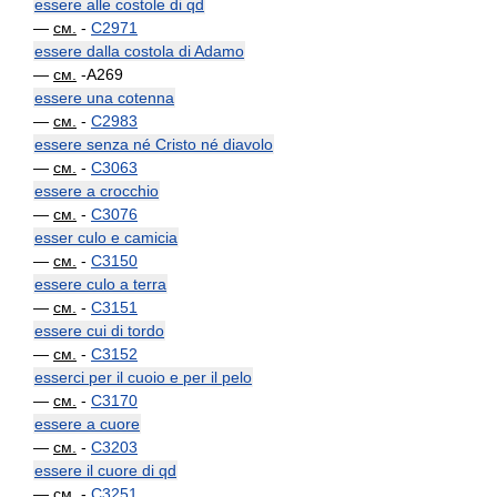
essere alle costole di qd
—
см.
-
C2971
essere dalla costola di Adamo
—
см.
-A269
essere una cotenna
—
см.
-
C2983
essere senza né Cristo né diavolo
—
см.
-
C3063
essere a crocchio
—
см.
-
C3076
esser culo e camicia
—
см.
-
C3150
essere culo a terra
—
см.
-
C3151
essere cui di tordo
—
см.
-
C3152
esserci per il cuoio e per il pelo
—
см.
-
C3170
essere a cuore
—
см.
-
C3203
essere il cuore di qd
—
см.
-
C3251