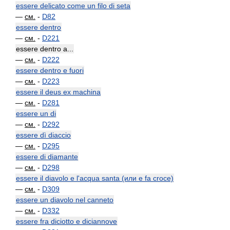
essere delicato come un filo di seta
—
см.
-
D82
essere dentro
—
см.
-
D221
essere dentro a...
—
см.
-
D222
essere dentro e fuori
—
см.
-
D223
essere il deus ex machina
—
см.
-
D281
essere un di
—
см.
-
D292
essere dì diaccio
—
см.
-
D295
essere di diamante
—
см.
-
D298
essere il diavolo e l'acqua santa (или e fa croce)
—
см.
-
D309
essere un diavolo nel canneto
—
см.
-
D332
essere fra diciotto e diciannove