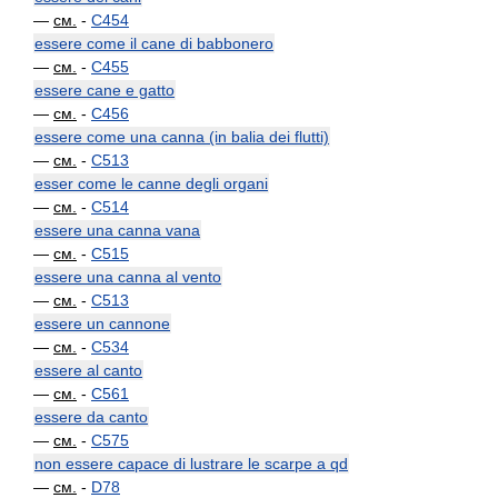
—
см.
-
C454
essere come il cane di babbonero
—
см.
-
C455
essere cane e gatto
—
см.
-
C456
essere come una canna (in balia dei flutti)
—
см.
-
C513
esser come le canne degli organi
—
см.
-
C514
essere una canna vana
—
см.
-
C515
essere una canna al vento
—
см.
-
C513
essere un cannone
—
см.
-
C534
essere al canto
—
см.
-
C561
essere da canto
—
см.
-
C575
non essere capace di lustrare le scarpe a qd
—
см.
-
D78