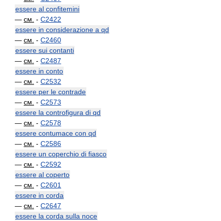
essere al confitemini
—
см.
-
C2422
essere in considerazione a qd
—
см.
-
C2460
essere sui contanti
—
см.
-
C2487
essere in conto
—
см.
-
C2532
essere per le contrade
—
см.
-
C2573
essere la controfigura di qd
—
см.
-
C2578
essere contumace con qd
—
см.
-
C2586
essere un coperchio di fiasco
—
см.
-
C2592
essere al coperto
—
см.
-
C2601
essere in corda
—
см.
-
C2647
essere la corda sulla noce