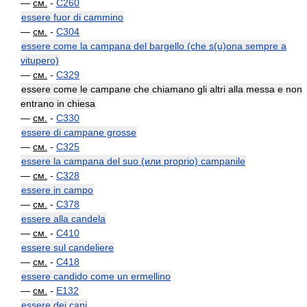
—
см.
-
C260
essere fuor di cammino
—
см.
-
C304
essere come la campana del bargello (che s(u)ona sempre a
vitupero)
—
см.
-
C329
essere come le campane che chiamano gli altri alla messa e non
entrano in chiesa
—
см.
-
C330
essere di campane grosse
—
см.
-
C325
essere la campana del suo (или proprio) campanile
—
см.
-
C328
essere in campo
—
см.
-
C378
essere alla candela
—
см.
-
C410
essere sul candeliere
—
см.
-
C418
essere candido come un ermellino
—
см.
-
E132
essere dei cani