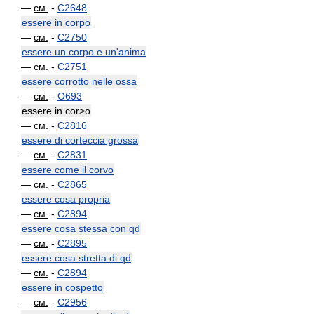
—
см.
-
C2648
essere in corpo
—
см.
-
C2750
essere un corpo e un'anima
—
см.
-
C2751
essere corrotto nelle ossa
—
см.
-
O693
essere in cor>o
—
см.
-
C2816
essere di corteccia grossa
—
см.
-
C2831
essere come il corvo
—
см.
-
C2865
essere cosa propria
—
см.
-
C2894
essere cosa stessa con qd
—
см.
-
C2895
essere cosa stretta di qd
—
см.
-
C2894
essere in cospetto
—
см.
-
C2956