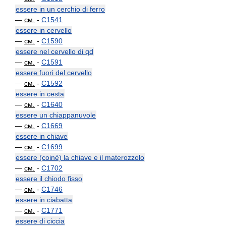
essere in un cerchio di ferro
—
см.
-
C1541
essere in cervello
—
см.
-
C1590
essere nel cervello di qd
—
см.
-
C1591
essere fuori del cervello
—
см.
-
C1592
essere in cesta
—
см.
-
C1640
essere un chiappanuvole
—
см.
-
C1669
essere in chiave
—
см.
-
C1699
essere (coinè) la chiave e il materozzolo
—
см.
-
C1702
essere il chiodo fisso
—
см.
-
C1746
essere in ciabatta
—
см.
-
C1771
essere di ciccia