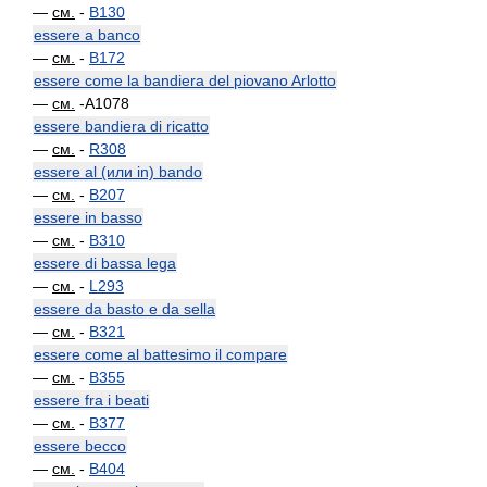
—
см.
-
B130
essere a banco
—
см.
-
B172
essere come la bandiera del piovano Arlotto
—
см.
-A1078
essere bandiera di ricatto
—
см.
-
R308
essere al (или in) bando
—
см.
-
B207
essere in basso
—
см.
-
B310
essere di bassa lega
—
см.
-
L293
essere da basto e da sella
—
см.
-
B321
essere come al battesimo il compare
—
см.
-
B355
essere fra i beati
—
см.
-
B377
essere becco
—
см.
-
B404