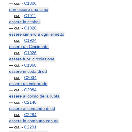
—
см.
-
C1806
non essere una cima
—
см.
-
C1911
essere in citnbali
—
см.
-
C1920
essere cimiero a ogni elmetto
—
см.
-
C1924
essere un Cincinnato
—
см.
-
C1926
essere fuori circolazione
—
см.
-
C1960
essere in coda di qd
—
см.
-
C2034
essere un colabrodo
—
см.
-
C2084
essere al colmo deila ruota
—
см.
-
C2140
essere al comando di qd
—
см.
-
C2284
essere in combutta con qd
—
см.
-
C2291