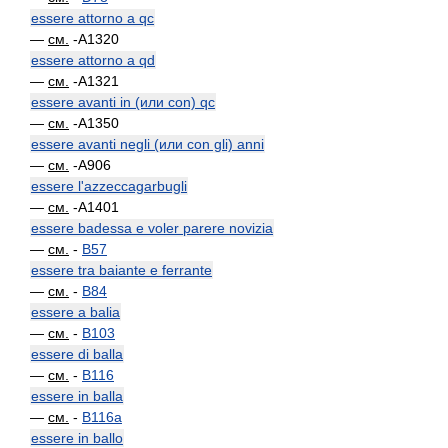
essere attorno a qc
—
см.
-A1320
essere attorno a qd
—
см.
-A1321
essere avanti in (или con) qc
—
см.
-A1350
essere avanti negli (или con gli) anni
—
см.
-A906
essere l'azzeccagarbugli
—
см.
-A1401
essere badessa e voler parere novizia
—
см.
-
B57
essere tra baiante e ferrante
—
см.
-
B84
essere a balia
—
см.
-
B103
essere di balla
—
см.
-
B116
essere in balla
—
см.
-
B116a
essere in ballo