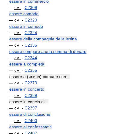
essere in commercio
—
см.
-
C2309
essere comodo
—
см.
-
C2320
essere in comodo
—
см.
-
C2324
essere della compagnia della lesina
—
см.
-
C2335
essere compare a una somma di denaro
—
см.
-
C2344
essere a compietà
—
см.
-
C2355
essere a (или in) comune con...
—
см.
-
C2373
essere in concerto
—
см.
-
C2389
essere in concio di...
—
см.
-
C2397
essere di conclusione
—
см.
-
C2400
essere al confessatevi
—
см.
-
C2407