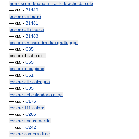
non essere buono a tirar le brache da solo
—
см.
-
B1449
essere un burro
—
см.
-
B1481
essere alla busca
—
см.
-
B1483
essere un cacio tra due grattug(i)e
—
см.
-
C35
essere il caffo di...
—
см.
-
C55
essere in cagione
—
см.
-
C61
essere alle calcagna
—
см.
-
C95
essere nel calendario di qd
—
см.
-
C176
essere 111 calore
—
см.
-
C205
essere una camarilla
—
см.
-
C242
essere camera di qc