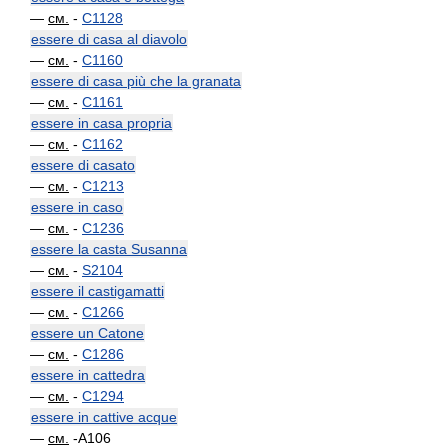
—
см.
-
C1128
essere di casa al diavolo
—
см.
-
C1160
essere di casa più che la granata
—
см.
-
C1161
essere in casa propria
—
см.
-
C1162
essere di casato
—
см.
-
C1213
essere in caso
—
см.
-
C1236
essere la casta Susanna
—
см.
-
S2104
essere il castigamatti
—
см.
-
C1266
essere un Catone
—
см.
-
C1286
essere in cattedra
—
см.
-
C1294
essere in cattive acque
—
см.
-A106