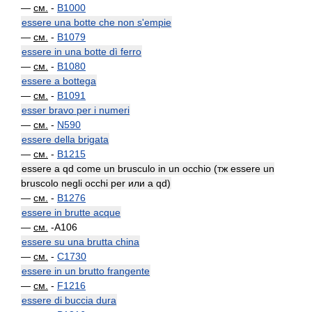
—
см.
-
B1000
essere una botte che non s'empie
—
см.
-
B1079
essere in una botte dì ferro
—
см.
-
B1080
essere a bottega
—
см.
-
B1091
esser bravo per i numeri
—
см.
-
N590
essere della brigata
—
см.
-
B1215
essere a qd come un brusculo in un occhio (тж essere un
bruscolo negli occhi per или a qd)
—
см.
-
B1276
essere in brutte acque
—
см.
-A106
essere su una brutta china
—
см.
-
C1730
essere in un brutto frangente
—
см.
-
F1216
essere di buccia dura