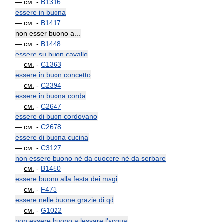
—
см.
-
B1316
essere in buona
—
см.
-
B1417
non esser buono a...
—
см.
-
B1448
essere su buon cavallo
—
см.
-
C1363
essere in buon concetto
—
см.
-
C2394
essere in buona corda
—
см.
-
C2647
essere di buon cordovano
—
см.
-
C2678
essere di buona cucina
—
см.
-
C3127
non essere buono né da cuocere né da serbare
—
см.
-
B1450
essere buono alla festa dei magi
—
см.
-
F473
essere nelle buone grazie di qd
—
см.
-
G1022
non essere buono a lessare l'acqua