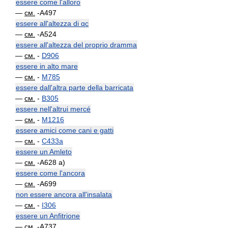
essere come l'alloro
—
см.
-A497
essere all'altezza di qc
—
см.
-A524
essere all'altezza del proprio dramma
—
см.
-
D906
essere in alto mare
—
см.
-
M785
essere dall'altra parte della barricata
—
см.
-
B305
essere nell'altrui mercé
—
см.
-
M1216
essere amici come cani e gatti
—
см.
-
C433a
essere un Amleto
—
см.
-A628 a)
essere come l'ancora
—
см.
-A699
non essere ancora all'insalata
—
см.
-
I306
essere un Anfitrione
—
см.
-A737