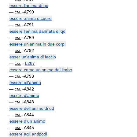
essere l'anima di qc
—
см.
-A790
essere anima e cuore
—
см.
-A791
essere l'anima dannata di qd
—
см.
-A759
essere un'anima in due corpi
—
см.
-A792
esser un'anima di leccio
—
см.
-
L287
essere come un'anima del limbo
—
см.
-A793
essere all'animo
—
см.
-A842
essere d'animo
—
см.
-A843
essere dell'animo di qd
—
см.
-A844
essere d'un animo
—
см.
-A845
essere agli antipodi