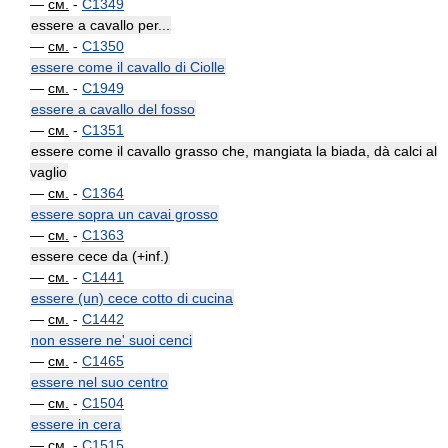
—
см.
-
C1349
essere a cavallo per...
—
см.
-
C1350
essere come il cavallo di Ciolle
—
см.
-
C1949
essere a cavallo del fosso
—
см.
-
C1351
essere come il cavallo grasso che, mangiata la biada, dà calci al
vaglio
—
см.
-
C1364
essere sopra un cavai grosso
—
см.
-
C1363
essere cece da (+inf.)
—
см.
-
C1441
essere (un) cece cotto di cucina
—
см.
-
C1442
non essere ne' suoi cenci
—
см.
-
C1465
essere nel suo centro
—
см.
-
C1504
essere in cera
—
см.
-
C1515