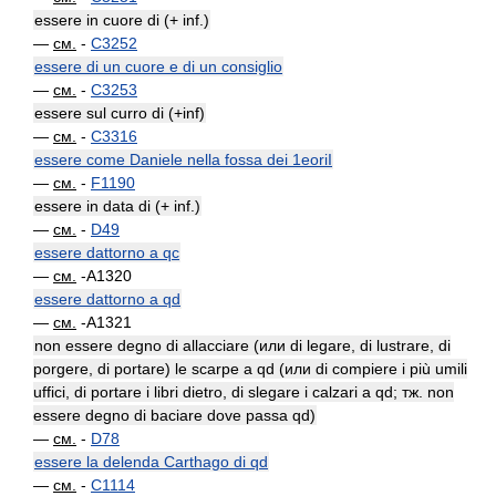
essere in cuore di (+ inf.)
—
см.
-
C3252
essere di un cuore e di un consiglio
—
см.
-
C3253
essere sul curro di (+inf)
—
см.
-
C3316
essere come Daniele nella fossa dei 1eoriI
—
см.
-
F1190
essere in data di (+ inf.)
—
см.
-
D49
essere dattorno a qc
—
см.
-A1320
essere dattorno a qd
—
см.
-A1321
non essere degno di allacciare (или di legare, di lustrare, di
porgere, di portare) le scarpe a qd (или di compiere i più umili
uffici, di portare i libri dietro, di slegare i calzari a qd; тж. non
essere degno di baciare dove passa qd)
—
см.
-
D78
essere la delenda Carthago di qd
—
см.
-
C1114