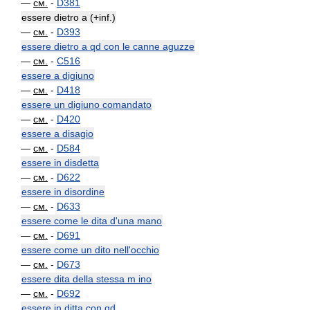
—
см.
-
D381
essere dietro a (+inf.)
—
см.
-
D393
essere dietro a qd con le canne aguzze
—
см.
-
C516
essere a digiuno
—
см.
-
D418
essere un digiuno comandato
—
см.
-
D420
essere a disagio
—
см.
-
D584
essere in disdetta
—
см.
-
D622
essere in disordine
—
см.
-
D633
essere come le dita d'una mano
—
см.
-
D691
essere come un dito nell'occhio
—
см.
-
D673
essere dita della stessa m ino
—
см.
-
D692
essere in ditta con qd