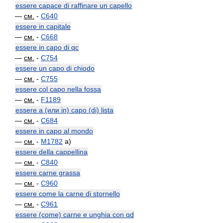
essere capace di raffinare un capello
—
см.
-
C640
essere in capitale
—
см.
-
C668
essere in capo di qc
—
см.
-
C754
essere un capo di chiodo
—
см.
-
C755
essere col capo nella fossa
—
см.
-
F1189
essere a (или in) capo (di) lista
—
см.
-
C684
essere in capo al mondo
—
см.
-
M1782
a)
essere della cappellina
—
см.
-
C840
essere carne grassa
—
см.
-
C960
essere come la carne di stornello
—
см.
-
C961
essere (come) carne e unghia con qd