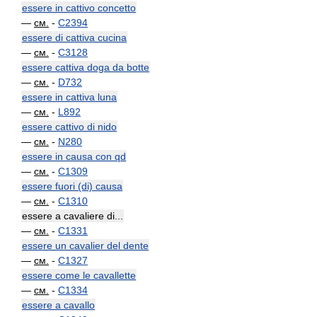
essere in cattivo concetto
—
см.
-
C2394
essere di cattiva cucina
—
см.
-
C3128
essere cattiva doga da botte
—
см.
-
D732
essere in cattiva luna
—
см.
-
L892
essere cattivo di nido
—
см.
-
N280
essere in causa con qd
—
см.
-
C1309
essere fuori (di) causa
—
см.
-
C1310
essere a cavaliere di...
—
см.
-
C1331
essere un cavalier del dente
—
см.
-
C1327
essere come le cavallette
—
см.
-
C1334
essere a cavallo