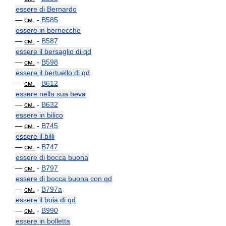
essere di Bernardo
—
см.
-
B585
essere in bernecche
—
см.
-
B587
essere il bersaglio di qd
—
см.
-
B598
essere il bertuello di qd
—
см.
-
B612
essere nella sua beva
—
см.
-
B632
essere in bilico
—
см.
-
B745
essere il billi
—
см.
-
B747
essere di bocca buona
—
см.
-
B797
essere di bocca buona con qd
—
см.
-
B797a
essere il boia di qd
—
см.
-
B990
essere in bolletta