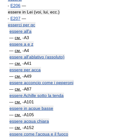
-
E206
—
essere in Lei (voi, lui, ecc.)
-
E207
—
esserci per qc
essere all'a
—
см.
-A3
essere a e z
—
см.
-A4
essere all'ablativo (assoluto)
—
см.
-A41
essere per acca
—
см.
-A49
essere acconcio come i peperoni
—
см.
-A87
essere Achille sotto la tenda
—
см.
-A101
essere in acque basse
—
см.
-A105
essere acqua chiara
—
см.
-A152
essere come l'acqua e il fuoco