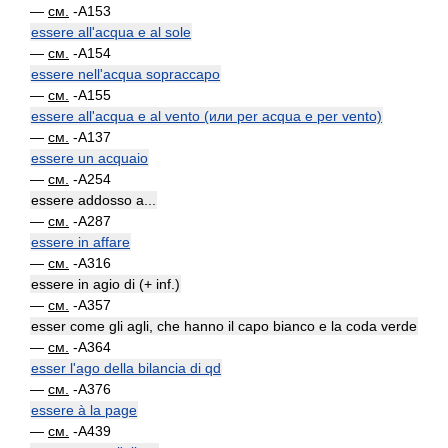
—
см.
-A153
essere all'acqua e al sole
—
см.
-A154
essere nell'acqua sopraccapo
—
см.
-A155
essere all'acqua e al vento (или per acqua e per vento)
—
см.
-A137
essere un acquaio
—
см.
-A254
essere addosso a...
—
см.
-A287
essere in affare
—
см.
-A316
essere in agio di (+ inf.)
—
см.
-A357
esser come gli agli, che hanno il capo bianco e la coda verde
—
см.
-A364
esser l'ago della bilancia di qd
—
см.
-A376
essere à la page
—
см.
-A439