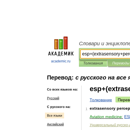
Словари и энциклоп
academic.ru
Толкования
Переводы
Перевод:
с русского на все
esp+(extras
Со всех языков на:
Русский
Толкование
Перев
С русского на:
extrasensory
percep
1
Все языки
Aviation
medicine:
ES
Английский
Универсальный
русско
-