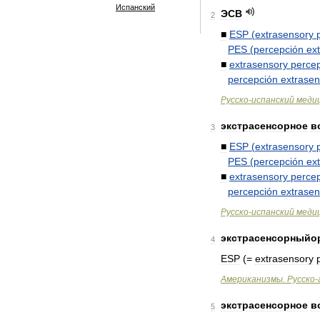
Испанский
ЭСВ
2
■
ESP
(
extrasensory
PES
(
percepción
ex
■
extrasensory
percep
percepción
extrasen
Русско
-
испанский
меди
экстрасенсорное
в
3
■
ESP
(
extrasensory
PES
(
percepción
ex
■
extrasensory
percep
percepción
extrasen
Русско
-
испанский
меди
экстрасенсорныйо
4
ESP
(=
extrasensory
Американизмы
.
Русско
-
экстрасенсорное
в
5