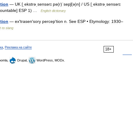
tion
—
UK
[
ˌekstrəˌsensərɪ
pə
(
r
)
ˈsepʃ
(
ə
)
n
] /
US
[
ˌekstrəˌsensərɪ
ountable
]
ESP
1
) …
English
dictionary
tion
—
ex
′
trasen
′
sory
percep
′
tion
n
.
See
ESP
•
Etymology:
1930
–
h
to
slang
ка
,
Реклама на сайте
18+
omla,
Drupal,
WordPress, MODx.