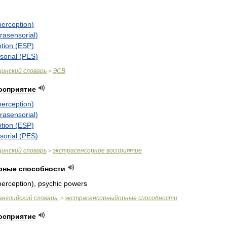
perception
)
trasensorial
)
tion
(
ESP
)
sorial
(
PES
)
цинский
словарь
ЭСВ
>
осприятие
perception
)
trasensorial
)
tion
(
ESP
)
sorial
(
PES
)
цинский
словарь
экстрасенсорное
восприятие
>
рные
способности
perception
),
psychic
powers
английский
словарь
.
экстрасенсорныйорные
способности
>
осприятие