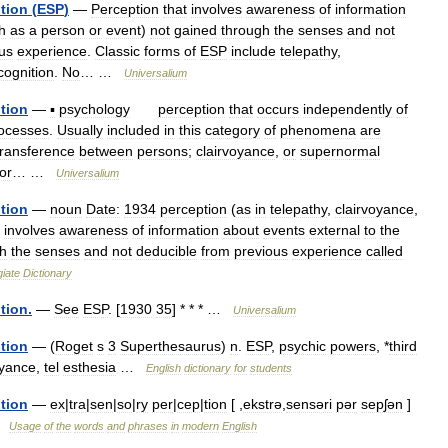
tion
(
ESP
)
—
Perception
that
involves
awareness
of
information
h
as
a
person
or
event
)
not
gained
through
the
senses
and
not
us
experience
.
Classic
forms
of
ESP
include
telepathy
,
cognition
.
No
… …
Universalium
tion
—
▪
psychology
perception
that
occurs
independently
of
ocesses
.
Usually
included
in
this
category
of
phenomena
are
transference
between
persons
;
clairvoyance
,
or
supernormal
or
… …
Universalium
tion
—
noun
Date:
1934
perception
(
as
in
telepathy
,
clairvoyance
,
involves
awareness
of
information
about
events
external
to
the
h
the
senses
and
not
deducible
from
previous
experience
called
giate
Dictionary
tion
.
—
See
ESP
. [
1930
35
] * * * …
Universalium
tion
— (
Roget
s
3
Superthesaurus
)
n
.
ESP
,
psychic
powers
, *
third
oyance
,
tel
esthesia
…
English
dictionary
for
students
tion
—
ex
|
tra
|
sen
|
so
|
ry
per
|
cep
|
tion
[ ,
ekstrə
,
sensəri
pər
sepʃən
]
…
Usage
of
the
words
and
phrases
in
modern
English