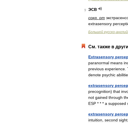
ЭСВ
9
сокр
.
от
экстрасенс
extrasensory
percept
Большой
русско
-
англий
См
.
также
в
друг
Extrasensory
percep
paranormal
means
in
previous
experience
.
denote
psychic
abiliti
extrasensory
percep
precognition
)
that
inv
not
gained
through
th
ESP
* * *
a
supposed
extrasensory
percep
intuition
,
second
sight