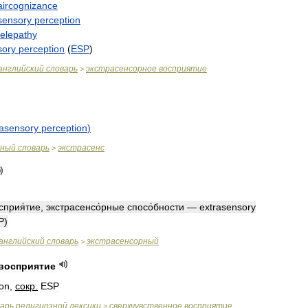
aircognizance
sensory
perception
telepathy
sory
perception
(
ESP
)
английский
словарь
экстрасенсорное
восприятие
>
rasensory
perception
)
бный
словарь
экстрасенс
>
сприя́тие
,
экстрасенсо́рные
спосо́бности
—
extrasensory
P
)
английский
словарь
экстрасенсорный
>
восприятие
ion
,
сокр
.
ESP
варь
религиозной
лексики
сверхчувственное
восприятие
>