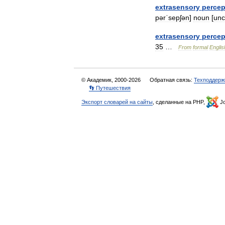
extrasensory
percep
pərˈsepʃən
]
noun
[
unc
extrasensory
percep
35
…
From
formal
Englis
© Академик, 2000-2026
Обратная связь:
Техподдерж
👣 Путешествия
Экспорт словарей на сайты
, сделанные на PHP,
Jo