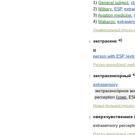
1
)
General
subject:
cl
2
)
Military:
ESP
,
extra
3
)
Aviation
medicine:
4
)
Makarov:
extrasen
Универсальный
русско
-
экстрасенс
6
м
person
with
ESP
(
ext
Русско
-
английский
уче
экстрасенсорный
7
extrasensory
экстрасенсо́рное
во
perception
(
сокр
.
ES
Новый
большой
русско
-
сверхчувственное
8
extrasensory
percept
Русско
-
английский
сло