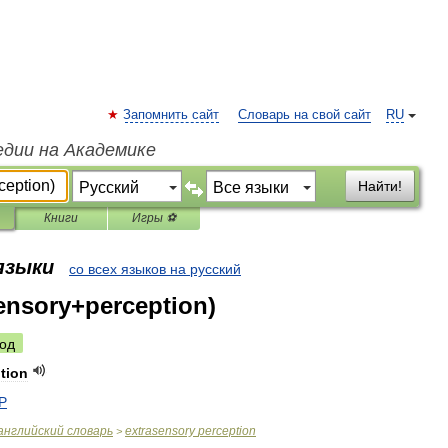
Запомнить сайт
Словарь на свой сайт
RU
едии на Академике
Найти!
Книги
Игры ⚽
 языки
со всех языков на русский
ensory+perception)
од
tion
P
английский
словарь
extrasensory
perception
>