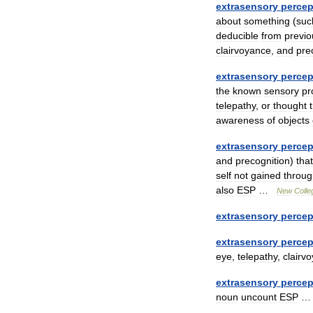
extrasensory
percep
about
something
(
suc
deducible
from
previo
clairvoyance
,
and
pre
extrasensory
percep
the
known
sensory
pr
telepathy
,
or
thought
awareness
of
objects
extrasensory
percep
and
precognition
)
that
self
not
gained
throug
also
ESP
…
New
Colle
extrasensory
percep
extrasensory
percep
eye
,
telepathy
,
clairv
extrasensory
percep
noun
uncount
ESP