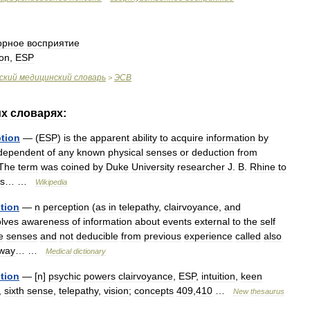
орное
восприятие
ion
,
ESP
ский
медицинский
словарь
ЭСВ
>
их
словарях:
tion
— (
ESP
)
is
the
apparent
ability
to
acquire
information
by
dependent
of
any
known
physical
senses
or
deduction
from
The
term
was
coined
by
Duke
University
researcher
J
.
B
.
Rhine
to
es
… …
Wikipedia
tion
—
n
perception
(
as
in
telepathy
,
clairvoyance
,
and
olves
awareness
of
information
about
events
external
to
the
self
e
senses
and
not
deducible
from
previous
experience
called
also
way
… …
Medical
dictionary
tion
— [
n
]
psychic
powers
clairvoyance
,
ESP
,
intuition
,
keen
,
sixth
sense
,
telepathy
,
vision
;
concepts
409
,
410
…
New
thesaurus