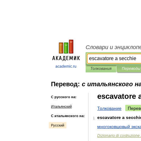
Словари и энциклоп
academic.ru
Толкования
Переводы
Перевод:
с итальянского на
escavatore 
С русского на:
Итальянский
Толкование
Перев
С итальянского на:
escavatore
a
secchi
1
Русский
многоковшовый
экск
Dizionario
di
costruzione