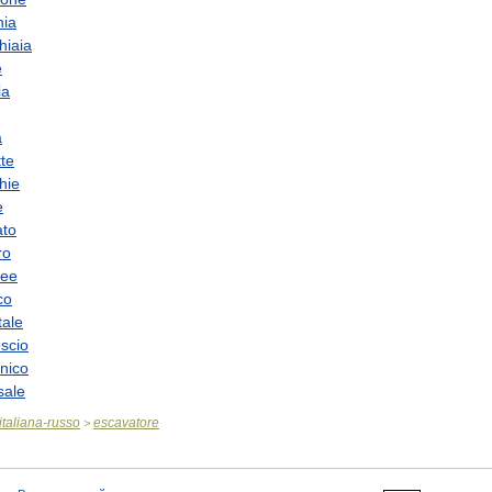
hia
hiaia
e
ia
a
tte
hie
e
ato
ro
cee
co
tale
scio
nico
sale
italiana
-
russo
escavatore
>