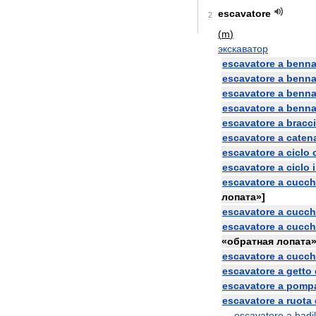
escavatore
2
(
m
)
экскаватор
escavatore
a
benn
escavatore
a
benn
escavatore
a
benn
escavatore
a
benn
escavatore
a
bracc
escavatore
a
caten
escavatore
a
ciclo
escavatore
a
ciclo
escavatore
a
cucch
лопата
»]
escavatore
a
cucch
escavatore
a
cucch
«
обратная
лопата
»
escavatore
a
cucch
escavatore
a
getto
escavatore
a
pomp
escavatore
a
ruota
—
escavatore
a
badi