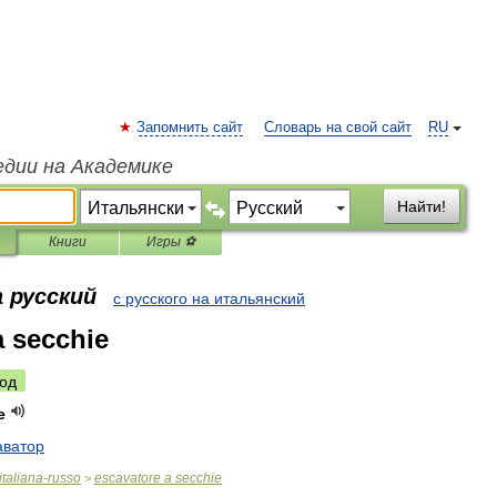
Запомнить сайт
Словарь на свой сайт
RU
едии на Академике
Найти!
Книги
Игры ⚽
 русский
с русского на итальянский
a secchie
од
e
аватор
italiana
-
russo
escavatore
a
secchie
>