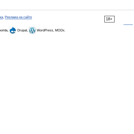
ка
,
Реклама на сайте
18+
omla,
Drupal,
WordPress, MODx.