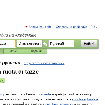
Запомнить сайт
Словарь на свой сайт
RU
едии на Академике
Найти!
Книги
Игры ⚽
 русский
с русского на итальянский
 ruota di tazze
од
атор
escavatore
a
benna
mordente
--
грейферный
экскаватор
rascinata
-- (
экскаватор
-)
драглайн
escavatore
a
cucchiaio
frontale
прямая
лопата╩
escavatore
a
cucchiaio
rovescio
--
экскаватор