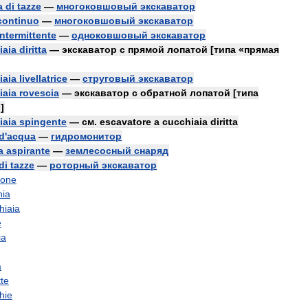
a
di
tazze
—
многоковшовый
экскаватор
continuo
—
многоковшовый
экскаватор
intermittente
—
одноковшовый
экскаватор
iaia
diritta
—
экскаватор
с
прямой
лопатой
[
типа
«
прямая
iaia
livellatrice
—
струговый
экскаватор
iaia
rovescia
—
экскаватор
с
обратной
лопатой
[
типа
]
iaia
spingente
—
см
.
escavatore
a
cucchiaia
diritta
d
'
acqua
—
гидромонитор
a
aspirante
—
землесосный
снаряд
di
tazze
—
роторный
экскаватор
lone
hia
hiaia
e
ia
a
tte
hie