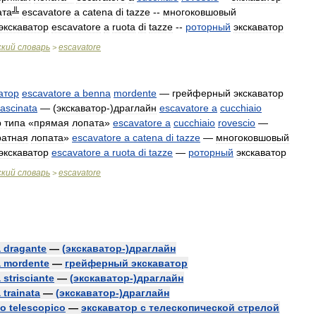
ата╩
escavatore
a
catena
di
tazze
--
многоковшовый
экскаватор
escavatore
a
ruota
di
tazze
--
роторный
экскаватор
ский
словарь
escavatore
>
атор
escavatore
a
benna
mordente
—
грейферный
экскаватор
rascinata
— (
экскаватор
-)
драглайн
escavatore
a
cucchiaio
р
типа
«
прямая
лопата
»
escavatore
a
cucchiaio
rovescio
—
ратная
лопата
»
escavatore
a
catena
di
tazze
—
многоковшовый
экскаватор
escavatore
a
ruota
di
tazze
—
роторный
экскаватор
ский
словарь
escavatore
>
a
dragante
—
(
экскаватор
-)
драглайн
a
mordente
—
грейферный
экскаватор
a
strisciante
—
(
экскаватор
-)
драглайн
a
trainata
—
(
экскаватор
-)
драглайн
io
telescopico
—
экскаватор
с
телескопической
стрелой