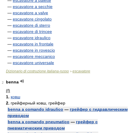
—
escavatore a palette
—
escavatore a secchie
—
escavatore a valve
—
escavatore cingolato
—
escavatore di sterro
—
escavatore di trincee
—
escavatore idraulico
—
escavatore in frontale
—
escavatore in rovescio
—
escavatore meccanico
—
escavatore universale
Dizionario di costruzione italiana-russo
escavatore
>
benna
2
(f)
1.
ковш
2.
грейферный ковш, грейфер
benna a comando idraulico
—
грейфер с гидравлическим
приводом
benna a comando pneumatico
—
грейфер с
пневматическим приводом