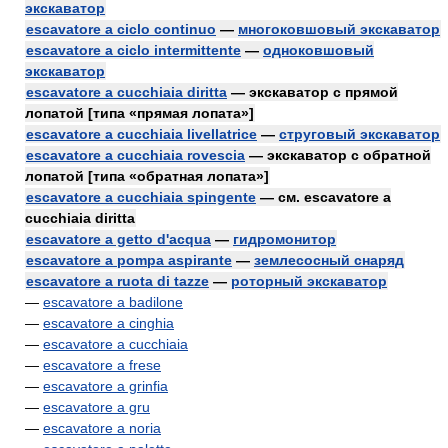
экскаватор
escavatore a ciclo continuo
—
многоковшовый экскаватор
escavatore a ciclo intermittente
—
одноковшовый
экскаватор
escavatore a cucchiaia diritta
— экскаватор с прямой
лопатой [типа «прямая лопата»]
escavatore a cucchiaia livellatrice
—
струговый экскаватор
escavatore a cucchiaia rovescia
— экскаватор с обратной
лопатой [типа «обратная лопата»]
escavatore a cucchiaia spingente
— см. escavatore a
cucchiaia diritta
escavatore a getto d'acqua
—
гидромонитор
escavatore a pompa aspirante
—
землесосный снаряд
escavatore a ruota di tazze
—
роторный экскаватор
—
escavatore a badilone
—
escavatore a cinghia
—
escavatore a cucchiaia
—
escavatore a frese
—
escavatore a grinfia
—
escavatore a gru
—
escavatore a noria