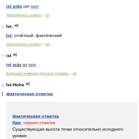
ist präs
от
sein
Allgemeines Lexikon
ist
>
Ist-
6
Ist-
отчё́тный; факти́ческий
Allgemeines Lexikon
Ist-
>
ist
7
ist
präs
от
sein
Большой немецко-русский словарь
ist
>
Ist-Hohe
8
фактическая отметка
фактическая отметка
Ндп
. черная отметка
Существующая высота точки относительно исходного
уровня.