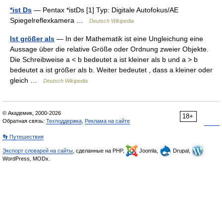
*ist Ds
— Pentax *istDs [1] Typ: Digitale Autofokus/AE
Spiegelreflexkamera …
Deutsch Wikipedia
Ist größer als
— In der Mathematik ist eine Ungleichung eine
Aussage über die relative Größe oder Ordnung zweier Objekte.
Die Schreibweise a < b bedeutet a ist kleiner als b und a > b
bedeutet a ist größer als b. Weiter bedeutet , dass a kleiner oder
gleich …
Deutsch Wikipedia
© Академик, 2000-2026
18+
Обратная связь:
Техподдержка
,
Реклама на сайте
👣 Путешествия
Экспорт словарей на сайты
, сделанные на PHP,
Joomla,
Drupal,
WordPress, MODx.