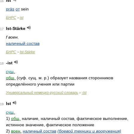
ist
16
präs
от
sein
БНРС
ist
>
Ist-Stärke
17
f воен.
наличный состав
БНРС
Ist-Stärke
>
-ist
18
сущ.
общ.
(суф. сущ. м. р.) образует названия сторонников
определённого учения или партии
Универсальный немецко-русский словарь
-ist
>
Ist
19
сущ.
1)
общ.
наличие, наличный состав, фактическое выполнение,
истинное значение, фактическое положение
2)
воен.
наличный состав
(боевой техники и вооружения)