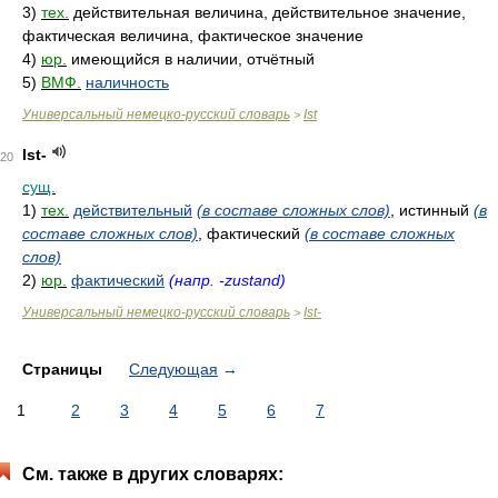
3)
тех.
действительная величина, действительное значение,
фактическая величина, фактическое значение
4)
юр.
имеющийся в наличии, отчётный
5)
ВМФ.
наличность
Универсальный немецко-русский словарь
Ist
>
Ist-
20
сущ.
1)
тех.
действительный
(в составе сложных слов)
, истинный
(в
составе сложных слов)
, фактический
(в составе сложных
слов)
2)
юр.
фактический
(напр. -zustand)
Универсальный немецко-русский словарь
Ist-
>
Страницы
Следующая
→
1
2
3
4
5
6
7
См. также в других словарях: