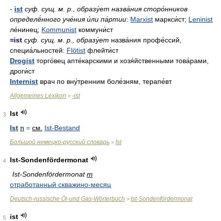
-
ist
суф. сущ. м. р., образу́ет назва́ния сторо́нников
определё́нного уче́ния и́ли па́ртии
:
Marxist
маркси́ст;
Leninist
ле́нинец;
Kommunist
коммуни́ст
=ist
суф. сущ. м. р., образу́ет
назва́ния профе́ссий,
специа́льностей:
Flötist
флейти́ст
Drogist
торго́вец апте́карскими и хозя́йственными това́рами,
дроги́ст
Internist
врач по вну́тренним боле́зням, терапе́вт
Allgemeines Lexikon
-ist
>
Ist
3
Ist
n
=
см.
Ist-Bestand
Большой немецко-русский словарь
Ist
>
Ist-Sondenfördermonat
4
Ist-Sondenfördermonat
m
отработанный скважино-месяц
Deutsch-russische Öl-und Gas-Wörterbuch
Ist-Sondenfördermonat
>
ist
5