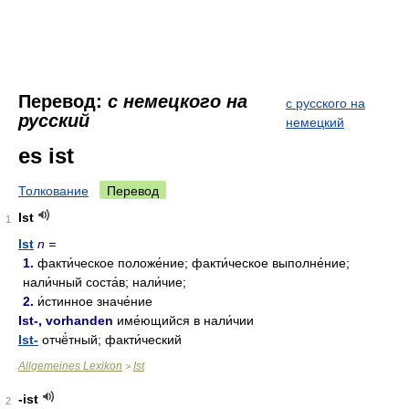
Перевод:
с немецкого на
с русского на
русский
немецкий
es ist
Толкование
Перевод
Ist
1
Ist
n =
1.
факти́ческое положе́ние; факти́ческое выполне́ние;
нали́чный соста́в; нали́чие;
2.
и́стинное значе́ние
Ist-, vorhanden
име́ющийся в нали́чии
Ist-
отчё́тный; факти́ческий
Allgemeines Lexikon
Ist
>
-ist
2