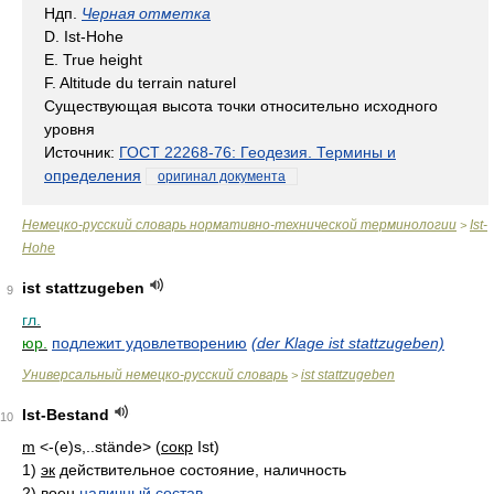
Ндп.
Черная отметка
D. Ist-Hohe
Е. True height
F. Altitude du terrain naturel
Существующая высота точки относительно исходного
уровня
Источник:
ГОСТ 22268-76: Геодезия. Термины и
определения
оригинал документа
Немецко-русский словарь нормативно-технической терминологии
Ist-
>
Hohe
ist stattzugeben
9
гл.
юр.
подлежит удовлетворению
(der Klage ist stattzugeben)
Универсальный немецко-русский словарь
ist stattzugeben
>
Ist-Bestand
10
m
<-(e)s,..stände> (
сокр
Ist)
1)
эк
действительное состояние, наличность
2)
воен
наличный состав