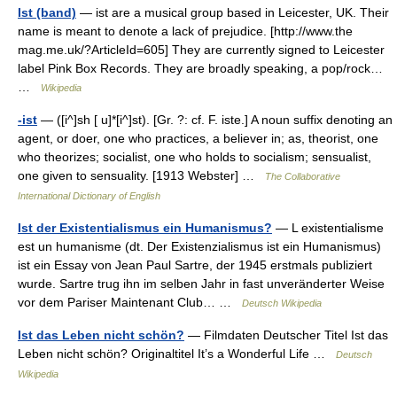
Ist (band)
— ist are a musical group based in Leicester, UK. Their
name is meant to denote a lack of prejudice. [http://www.the
mag.me.uk/?ArticleId=605] They are currently signed to Leicester
label Pink Box Records. They are broadly speaking, a pop/rock…
…
Wikipedia
-ist
— ([i^]sh [ u]*[i^]st). [Gr. ?: cf. F. iste.] A noun suffix denoting an
agent, or doer, one who practices, a believer in; as, theorist, one
who theorizes; socialist, one who holds to socialism; sensualist,
one given to sensuality. [1913 Webster] …
The Collaborative
International Dictionary of English
Ist der Existentialismus ein Humanismus?
— L existentialisme
est un humanisme (dt. Der Existenzialismus ist ein Humanismus)
ist ein Essay von Jean Paul Sartre, der 1945 erstmals publiziert
wurde. Sartre trug ihn im selben Jahr in fast unveränderter Weise
vor dem Pariser Maintenant Club… …
Deutsch Wikipedia
Ist das Leben nicht schön?
— Filmdaten Deutscher Titel Ist das
Leben nicht schön? Originaltitel It’s a Wonderful Life …
Deutsch
Wikipedia