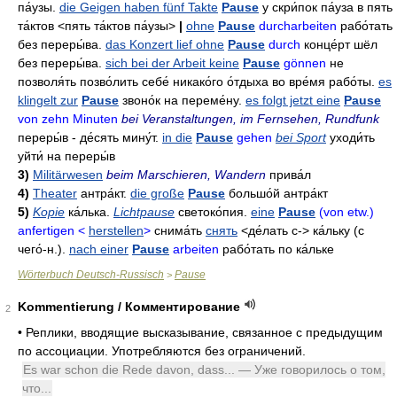
па́узы
.
die Geigen haben fünf Takte
Pause
у скри́пок па́уза в пять
та́ктов
<пять та́ктов па́узы>
|
ohne
Pause
durcharbeiten
рабо́тать
без переры́ва
.
das Konzert lief ohne
Pause
durch
конце́рт шёл
без переры́ва
.
sich bei der Arbeit keine
Pause
gönnen
не
позволя́ть
позво́лить себе́ никако́го о́тдыха во вре́мя рабо́ты
.
es
klingelt zur
Pause
звоно́к на переме́ну
.
es folgt jetzt eine
Pause
von zehn Minuten
bei Veranstaltungen, im Fernsehen, Rundfunk
переры́в - де́сять мину́т
.
in die
Pause
gehen
bei Sport
уходи́ть
уйти́ на переры́в
3)
Militärwesen
beim Marschieren, Wandern
прива́л
4)
Theater
антра́кт
.
die große
Pause
большо́й антра́кт
5)
Kopie
ка́лька
.
Lichtpause
светоко́пия
.
eine
Pause
(von etw.)
anfertigen <
herstellen
>
снима́ть
снять
<де́лать с-> ка́льку (с
чего́-н.).
nach einer
Pause
arbeiten
рабо́тать по ка́льке
Wörterbuch Deutsch-Russisch
Pause
>
Kommentierung / Комментирование
2
•
Реплики, вводящие высказывание, связанное с предыдущим
по ассоциации. Употребляются без ограничений.
Es war schon die Rede davon, dass... — Уже говорилось о том,
что...