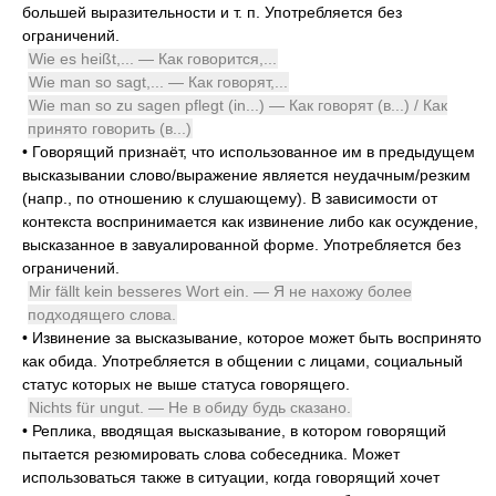
большей выразительности и т. п. Употребляется без
ограничений.
Wie es heißt,... — Как говорится,...
Wie man so sagt,... — Как говорят,...
Wie man so zu sagen pflegt (in...) — Как говорят (в...) / Как
принято говорить (в...)
•
Говорящий признаёт, что использованное им в предыдущем
высказывании слово/выражение является неудачным/резким
(напр., по отношению к слушающему). В зависимости от
контекста воспринимается как извинение либо как осуждение,
высказанное в завуалированной форме. Употребляется без
ограничений.
Mir fällt kein besseres Wort ein. — Я не нахожу более
подходящего слова.
•
Извинение за высказывание, которое может быть воспринято
как обида. Употребляется в общении с лицами, социальный
статус которых не выше статуса говорящего.
Nichts für ungut. — Не в обиду будь сказано.
•
Реплика, вводящая высказывание, в котором говорящий
пытается резюмировать слова собеседника. Может
использоваться также в ситуации, когда говорящий хочет