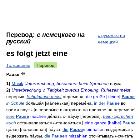
Перевод:
с немецкого на
с русского на
русский
немецкий
es folgt jetzt eine
Толкование
Перевод
Pause
1
1)
Musik
Unterbrechung, besonders beim Sprechen
па́уза
2)
Unterbrechung
v.
Tätigkeit zwecks Erholung, Ruhezeit meist
переры́в
.
Schulpause meist
переме́на
.
die große [kleine]
Pause
in Schule
больша́я
[ма́ленькая]
переме́на
.
in der
Pause
во
вре́мя па́узы
[в переры́ве в антра́кте
на прива́ле
на переме́не].
eine
Pause
machen
де́лать
с- па́узу
[переры́в].
beim Sprechen
auch
остана́вливаться
/-
станови́ться
|
eine ganze [halbe]
Pause
це́лая
[полови́нная]
па́уза
.
die
Pause
n einhalten
выде́рживать
вы́держать
па́узы
.
die
Pause
n mitzählen
отсчи́тывать
/-
счита́ть