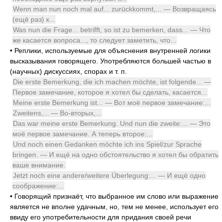
Wenn man nun noch mal auf... zurückkommt,... — Возвращаясь
(ещё раз) к...
Was nun die Frage... betrifft, so ist zu bemerken, dass... — Что
же касается вопроса..., то следует заметить, что...
•
Реплики, используемые для объяснения внутренней логики
высказывания говорящего. Употребляются большей частью в
(научных) дискуссиях, спорах и т. п.
Die erste Bemerkung, die ich machen möchte, ist folgende... —
Первое замечание, которое я хотел бы сделать, касается...
Meine erste Bemerkung ist... — Вот моё первое замечание:...
Zweitens,... — Во-вторых,...
Das war meine erste Bemerkung. Und nun die zweite:... — Это
моё первое замечание. А теперь второе:...
Und noch einen Gedanken möchte ich ins Spiel/zur Sprache
bringen. — И ещё на одно обстоятельство я хотел бы обратить
ваше внимание.
Jetzt noch eine andere/weitere Überlegung:... — И ещё одно
соображение:...
•
Говорящий признаёт, что выбранное им слово или выражение
является не вполне удачным, но, тем не менее, использует его
ввиду его употребительности для придания своей речи