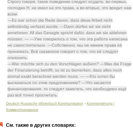
Строго говоря, такое поведение следует осудить: во-первых,
господин Н. не имел на это права, а во-вторых, это вредит нам
всем.
—Es war schon die Rede davon, dass diese Arbeit nicht
selbständig verfasst wurde. —Dann dürfen wir sie nicht
annehmen. All das Gesagte spricht dafür, dass wir sie ablehnen
müssen. — —Уже говорилось о том, что эта работа написана
не самостоятельно. —Собственно, мы не имеем права её
принимать. Всё сказанное говорит о том, что её следует
отклонить.
—Wer möchte sich zu den Vorschlägen äußern? —Was die Frage
der Finanzierung betrifft, so ist zu bemerken, dass alles noch
einmal exakt berechnet werden muss. — —Кто хотел бы
высказаться по этим предложениям? —Что касается
финансирования, то следует заметить, что необходимо ещё
раз всё точно просчитать.
Deutsch-Russische Wörterbuch Kommunikation
Kommentierung /
>
Комментирование
См. также в других словарях: