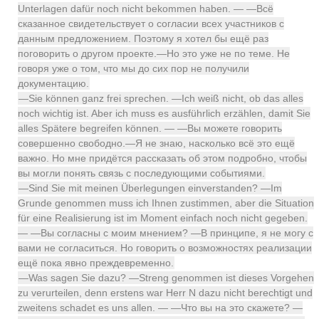
Unterlagen dafür noch nicht bekommen haben. — —Всё
сказанное свидетельствует о согласии всех участников с
данным предложением. Поэтому я хотел бы ещё раз
поговорить о другом проекте.—Но это уже не по теме. Не
говоря уже о том, что мы до сих пор не получили
документацию.
—Sie können ganz frei sprechen. —Ich weiß nicht, ob das alles
noch wichtig ist. Aber ich muss es ausführlich erzählen, damit Sie
alles Spätere begreifen können. — —Вы можете говорить
совершенно свободно.—Я не знаю, насколько всё это ещё
важно. Но мне придётся рассказать об этом подробно, чтобы
вы могли понять связь с последующими событиями.
—Sind Sie mit meinen Überlegungen einverstanden? —Im
Grunde genommen muss ich Ihnen zustimmen, aber die Situation
für eine Realisierung ist im Moment einfach noch nicht gegeben.
— —Вы согласны с моим мнением? —В принципе, я не могу с
вами не согласиться. Но говорить о возможностях реализации
ещё пока явно преждевременно.
—Was sagen Sie dazu? —Streng genommen ist dieses Vorgehen
zu verurteilen, denn erstens war Herr N dazu nicht berechtigt und
zweitens schadet es uns allen. — —Что вы на это скажете? —