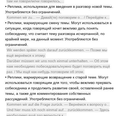
там ни говорили/ни говорилось,...
•
Реплика, используемая для введения в разговор новой темы.
Употребляется без ограничений.
Kommen wir zu... — Давай(те) поговорим о... / Перейдём к...
•
Реплики, маркирующие смену темы. Могут использоваться в
ситуации, когда говорящий хочет вежливо дать понять
собеседнику, что считает тему разговора исчерпанной, по
крайней мере, на данный момент. Употребляются без
ограничений.
Wir werden später noch darauf zurückkommen. — Позже мы
ещё вернёмся к этому.
Darüber müssen wir uns noch einmal unterhalten. — Об этом
нам необходимо побеседовать/нужно будет поговорить ещё
раз. / Мы ещё как-нибудь поговорим об этом.
•
Реплики, маркирующие возвращение к старой теме. Могут
использоваться говорящим для того, чтобы вежливо прервать
собеседника и продолжить развитие своей, оставленной ранее
темы, а также для комментирования собственных
рассуждений. Употребляются без ограничений.
Kommen wir auf die Frage zurück. — Вернёмся к вопросу о...
Und hier muss ich noch einmal auf... zurückkommen. — Здесь
необходимо ещё раз вернуться к...