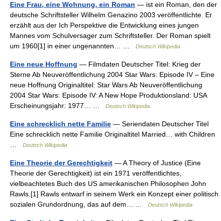
Eine Frau, eine Wohnung, ein Roman
— ist ein Roman, den der
deutsche Schriftsteller Wilhelm Genazino 2003 veröffentlichte. Er
erzählt aus der Ich Perspektive die Entwicklung eines jungen
Mannes vom Schulversager zum Schriftsteller. Der Roman spielt
um 1960[1] in einer ungenannten… …
Deutsch Wikipedia
Eine neue Hoffnung
— Filmdaten Deutscher Titel: Krieg der
Sterne Ab Neuveröffentlichung 2004 Star Wars: Episode IV – Eine
neue Hoffnung Originaltitel: Star Wars Ab Neuveröffentlichung
2004 Star Wars: Episode IV: A New Hope Produktionsland: USA
Erscheinungsjahr: 1977… …
Deutsch Wikipedia
Eine schrecklich nette Familie
— Seriendaten Deutscher Titel
Eine schrecklich nette Familie Originaltitel Married… with Children
…
Deutsch Wikipedia
Eine Theorie der Gerechtigkeit
— A Theory of Justice (Eine
Theorie der Gerechtigkeit) ist ein 1971 veröffentlichtes,
vielbeachtetes Buch des US amerikanischen Philosophen John
Rawls.[1] Rawls entwarf in seinem Werk ein Konzept einer politisch
sozialen Grundordnung, das auf dem… …
Deutsch Wikipedia