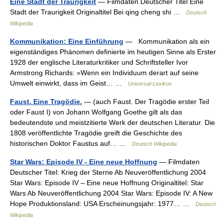
Eine Stadt der Traurigkeit
— Filmdaten Deutscher Titel Eine
Stadt der Traurigkeit Originaltitel Bei qing cheng shi …
Deutsch
Wikipedia
Kommunikation: Eine Einführung
— Kommunikation als ein
eigenständiges Phänomen definierte im heutigen Sinne als Erster
1928 der englische Literaturkritiker und Schriftsteller Ivor
Armstrong Richards: »Wenn ein Individuum derart auf seine
Umwelt einwirkt, dass im Geist… …
Universal-Lexikon
Faust. Eine Tragödie.
— (auch Faust. Der Tragödie erster Teil
oder Faust I) von Johann Wolfgang Goethe gilt als das
bedeutendste und meistzitierte Werk der deutschen Literatur. Die
1808 veröffentlichte Tragödie greift die Geschichte des
historischen Doktor Faustus auf… …
Deutsch Wikipedia
Star Wars: Episode IV - Eine neue Hoffnung
— Filmdaten
Deutscher Titel: Krieg der Sterne Ab Neuveröffentlichung 2004
Star Wars: Episode IV – Eine neue Hoffnung Originaltitel: Star
Wars Ab Neuveröffentlichung 2004 Star Wars: Episode IV: A New
Hope Produktionsland: USA Erscheinungsjahr: 1977… …
Deutsch
Wikipedia