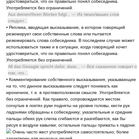
удостовериться, что он правильно понял собеседника.
Употребляется без ограничений.
Aus deinen/Ihren Worten folgt... — Из твоих/ваших слов
следует...
•
Реплика, вводящая высказывание, в котором говорящий
резюмирует свои собственные слова или пытается
резюмировать слова собеседника. В последнем случае может
использоваться также и в ситуации, когда говорящий хочет
удостовериться, что он правильно понял собеседника.
Употребляется без ограничений.
All das Gesagte spricht dafür, dass... — Всё сказанное говорит о
том, что...
•
Комментирование собственного высказывания, указывающее
на то, что данное высказывание следует понимать как
ироничное, т. е. в противоположном смысле. Употребляется
без ограничений. Как правило, сопровождается жестом:
согнутые в локтях руки подняты на уровне головы, кисти рук
ладонями обращены к собеседнику; указательные и средние
пальцы обеих рук слегка сгибаются и разгибаются, как бы
рисуя в воздухе кавычки; остальные пальцы прижаты к ладони.
Очень часто жест употребляется самостоятельно; более
характерен для молодых людей.