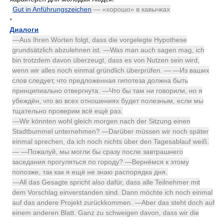
Gut in Anführungszeichen
— «хорошо» в кавычках
•
Диалоги
—Aus Ihren Worten folgt, dass die vorgelegte Hypothese
grundsätzlich abzulehnen ist. —Was man auch sagen mag, ich
bin trotzdem davon überzeugt, dass es von Nutzen sein wird,
wenn wir alles noch einmal gründlich überprüfen. — —Из ваших
слов следует, что предложенная гипотеза должна быть
принципиально отвергнута. —Что бы там ни говорили, но я
убеждён, что во всех отношениях будет полезным, если мы
тщательно проверим всё ещё раз.
—Wir könnten wohl gleich morgen nach der Sitzung einen
Stadtbummel unternehmen? —Darüber müssen wir noch später
einmal sprechen, da ich noch nichts über den Tagesablauf weiß.
— —Пожалуй, мы могли бы сразу после завтрашнего
заседания прогуляться по городу? —Вернёмся к этому
попозже, так как я ещё не знаю распорядка дня.
—All das Gesagte spricht also dafür, dass alle Teilnehmer mit
dem Vorschlag einverstanden sind. Dann möchte ich noch einmal
auf das andere Projekt zurückkommen. —Aber das steht doch auf
einem anderen Blatt. Ganz zu schweigen davon, dass wir die