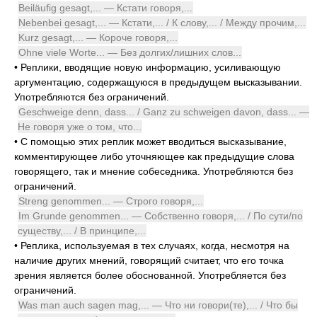
Beiläufig gesagt,... — Кстати говоря,...
Nebenbei gesagt,... — Кстати,... / К слову,... / Между прочим,...
Kurz gesagt,... — Короче говоря,...
Ohne viele Worte... — Без долгих/лишних слов...
•
Реплики, вводящие новую информацию, усиливающую
аргументацию, содержащуюся в предыдущем высказывании.
Употребляются без ограничений.
Geschweige denn, dass... / Ganz zu schweigen davon, dass... —
Не говоря уже о том, что...
•
С помощью этих реплик может вводиться высказывание,
комментирующее либо уточняющее как предыдущие слова
говорящего, так и мнение собеседника. Употребляются без
ограничений.
Streng genommen... — Строго говоря,...
Im Grunde genommen... — Собственно говоря,... / По сути/по
существу,... / В принципе,...
•
Реплика, используемая в тех случаях, когда, несмотря на
наличие других мнений, говорящий считает, что его точка
зрения является более обоснованной. Употребляется без
ограничений.
Was man auch sagen mag,... — Что ни говори(те),... / Что бы