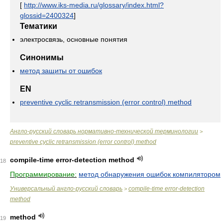
[
http://www.iks-media.ru/glossary/index.html?
glossid=2400324
]
Тематики
электросвязь, основные понятия
Синонимы
метод защиты от ошибок
EN
preventive cyclic retransmission (error control) method
Англо-русский словарь нормативно-технической терминологии
>
preventive cyclic retransmission (error control) method
compile-time error-detection method
18
Программирование:
метод обнаружения ошибок компилятором
Универсальный англо-русский словарь
compile-time error-detection
>
method
method
19