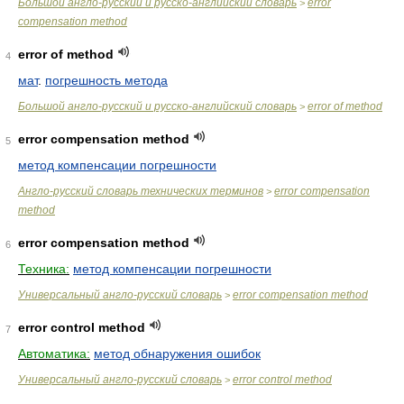
Большой англо-русский и русско-английский словарь
error
>
compensation method
error of method
4
мат
.
погрешность метода
Большой англо-русский и русско-английский словарь
error of method
>
error compensation method
5
метод компенсации погрешности
Англо-русский словарь технических терминов
error compensation
>
method
error compensation method
6
Техника:
метод компенсации погрешности
Универсальный англо-русский словарь
error compensation method
>
error control method
7
Автоматика:
метод обнаружения ошибок
Универсальный англо-русский словарь
error control method
>