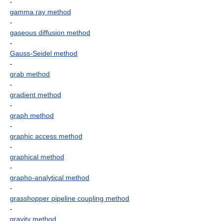
-
gamma ray method
-
gaseous diffusion method
-
Gauss-Seidel method
-
grab method
-
gradient method
-
graph method
-
graphic access method
-
graphical method
-
grapho-analytical method
-
grasshopper pipeline coupling method
-
gravity method