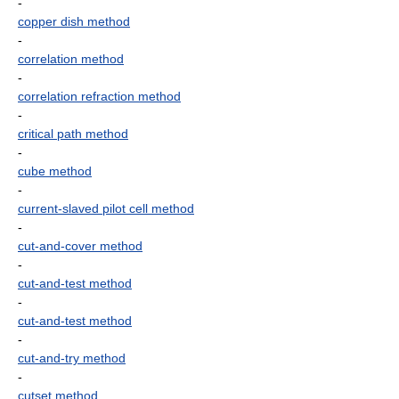
-
copper dish method
-
correlation method
-
correlation refraction method
-
critical path method
-
cube method
-
current-slaved pilot cell method
-
cut-and-cover method
-
cut-and-test method
-
cut-and-test method
-
cut-and-try method
-
cutset method