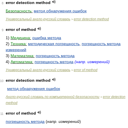
error detection method
8
Безопасность:
метод обнаружения ошибок
Универсальный англо-русский словарь
error detection method
>
error of method
9
1)
Медицина:
ошибка метода
2)
Техника:
методическая погрешность
,
погрешность метода
измерений
3)
Математика:
погрешность метода
4)
Автоматика:
погрешность метода
(напр. измерений)
Универсальный англо-русский словарь
error of method
>
error detection method
10
метод обнаружения ошибок
Англо-русский словарь по компьютерной безопасности
error detection
>
method
error of method
11
погрешность метода
(
напр. измерений
)