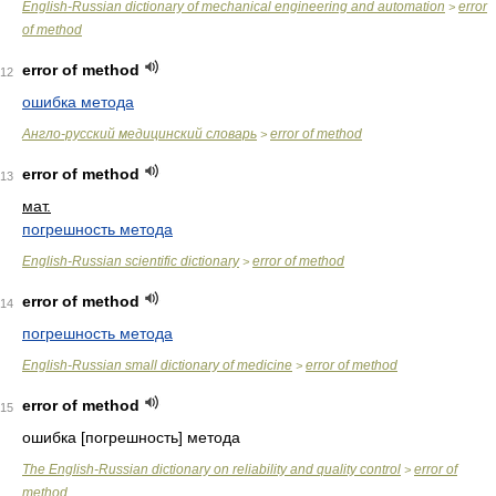
English-Russian dictionary of mechanical engineering and automation
error
>
of method
error of method
12
ошибка метода
Англо-русский медицинский словарь
error of method
>
error of method
13
мат.
погрешность метода
English-Russian scientific dictionary
error of method
>
error of method
14
погрешность метода
English-Russian small dictionary of medicine
error of method
>
error of method
15
ошибка [погрешность] метода
The English-Russian dictionary on reliability and quality control
error of
>
method