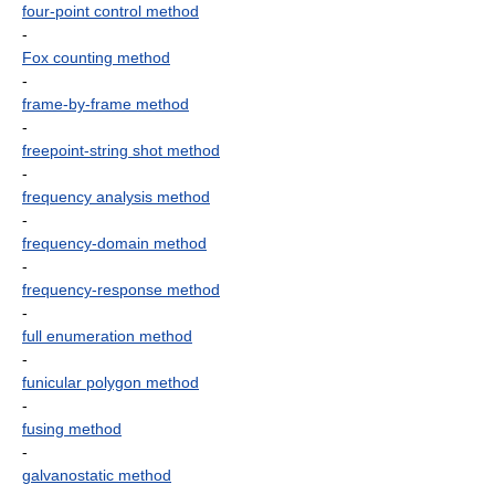
four-point control method
-
Fox counting method
-
frame-by-frame method
-
freepoint-string shot method
-
frequency analysis method
-
frequency-domain method
-
frequency-response method
-
full enumeration method
-
funicular polygon method
-
fusing method
-
galvanostatic method