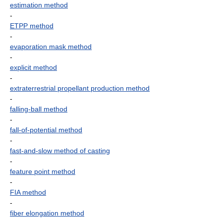
estimation method
-
ETPP method
-
evaporation mask method
-
explicit method
-
extraterrestrial propellant production method
-
falling-ball method
-
fall-of-potential method
-
fast-and-slow method of casting
-
feature point method
-
FIA method
-
fiber elongation method