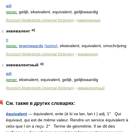
adj
gener.
gelijk, ekwivalent, equivalent, gelijkwaardig
Russisch-Nederlands Universal Dictionary
равноценный
>
эквивалент
8
n
gener.
tegenwaarde
(soms)
, ekwivalent, equivalent, omschrijving
Russisch-Nederlands Universal Dictionary
эквивалент
>
эквивалентный
9
adj
gener.
ekwivalent, equivalent, gelijk, gelijkwaardig
Russisch-Nederlands Universal Dictionary
эквивалентный
>
См. также в других словарях:
équivalent
— équivalent, ente (é ki va lan, lan t ) adj. 1° Qui
équivaut, qui est de même valeur. Rendre un service équivalent à
celui que l on a reçu. 2° Terme de géométrie. Il se dit des