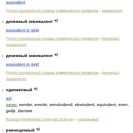
equivalent
Русско-голландский словарь коммерческих терминов
эквивалент
>
денежный эквивалент
4
equivalent in geld
Русско-голландский словарь коммерческих терминов
денежный
>
эквивалент
денежный эквивалент
5
equivalent in geld
Русско-голландский словарь коммерческих терминов
денежный
>
эквивалент
одинаковый
6
adj
gener.
eender, enerlei, eensluidend, ekwivalent, equivalent, even,
gelijk, identiek
Russisch-Nederlands Universal Dictionary
одинаковый
>
равноценный
7