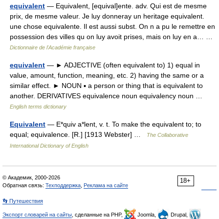
equivalent
— Equivalent, [equival]ente. adv. Qui est de mesme
prix, de mesme valeur. Je luy donneray un heritage equivalent.
une chose equivalente. Il est aussi subst. On n a pu le remettre en
possession des villes qu on luy avoit prises, mais on luy en a… …
Dictionnaire de l'Académie française
equivalent
— ► ADJECTIVE (often equivalent to) 1) equal in
value, amount, function, meaning, etc. 2) having the same or a
similar effect. ► NOUN ▪ a person or thing that is equivalent to
another. DERIVATIVES equivalence noun equivalency noun …
English terms dictionary
Equivalent
— E*quiv a*lent, v. t. To make the equivalent to; to
equal; equivalence. [R.] [1913 Webster] …
The Collaborative
International Dictionary of English
© Академик, 2000-2026
18+
Обратная связь:
Техподдержка
,
Реклама на сайте
👣 Путешествия
Экспорт словарей на сайты
, сделанные на PHP,
Joomla,
Drupal,