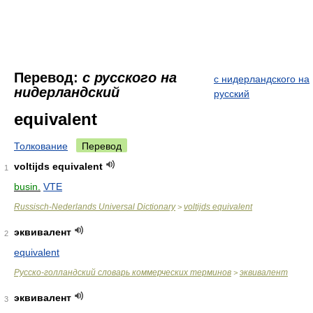
Перевод:
с русского на
с нидерландского на
нидерландский
русский
equivalent
Толкование
Перевод
voltijds equivalent
1
busin.
VTE
Russisch-Nederlands Universal Dictionary
voltijds equivalent
>
эквивалент
2
equivalent
Русско-голландский словарь коммерческих терминов
эквивалент
>
эквивалент
3