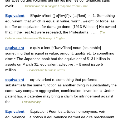
surfaces ou des volumes qui ont les mêmes contenances sans
avoir… …
Dictionnaire de la Langue Française d'Émile Littré
Equivalent
— E*quiv a*lent ([ e]*kw[i^]v [.a]*lent), n. 1. Something
equivalent; that which is equal in value, worth, weight, or force; as,
to offer an equivalent for damage done. [1913 Webster] He owned
that, if the Test Act were repealed, the Protestants… …
The
Collaborative International Dictionary of English
equivalent
— e‧quiv‧a‧lent [ɪˈkwɪvlənt] noun [countable]
something that is equal in value, amount, quality etc to something
else: • The Japanese bank had the equivalent of $131 billion in
assets on March 31. equivalent adjective : • It must issue 5
million… …
Financial and business terms
equivalent
— eq·uiv·a·lent n: something that performs
substantially the same function as another thing in substantially the
same way compare aggregation, combination, invention ◇ Under
patent law, a patentee may bring a claim for infringement against
the… …
Law dictionary
Equivalent
— Équivalent Pour les articles homonymes, voir
équivalence. La notion d équivalence permet de dire précisément