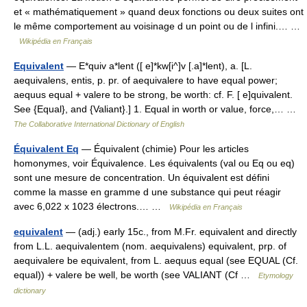
et « mathématiquement » quand deux fonctions ou deux suites ont
le même comportement au voisinage d un point ou de l infini.… …
Wikipédia en Français
Equivalent
— E*quiv a*lent ([ e]*kw[i^]v [.a]*lent), a. [L.
aequivalens, entis, p. pr. of aequivalere to have equal power;
aequus equal + valere to be strong, be worth: cf. F. [ e]quivalent.
See {Equal}, and {Valiant}.] 1. Equal in worth or value, force,… …
The Collaborative International Dictionary of English
Équivalent Eq
— Équivalent (chimie) Pour les articles
homonymes, voir Équivalence. Les équivalents (val ou Eq ou eq)
sont une mesure de concentration. Un équivalent est défini
comme la masse en gramme d une substance qui peut réagir
avec 6,022 x 1023 électrons.… …
Wikipédia en Français
equivalent
— (adj.) early 15c., from M.Fr. equivalent and directly
from L.L. aequivalentem (nom. aequivalens) equivalent, prp. of
aequivalere be equivalent, from L. aequus equal (see EQUAL (Cf.
equal)) + valere be well, be worth (see VALIANT (Cf …
Etymology
dictionary