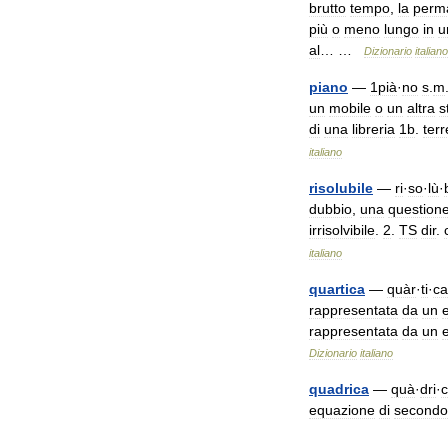
brutto
tempo
,
la
perm
più
o
meno
lungo
in
u
al
… …
Dizionario
italiano
piano
—
1pià
·
no
s
.
m
un
mobile
o
un
altra
s
di
una
libreria
1b
.
ter
italiano
risolubile
—
ri
·
so
·
lù
·
dubbio
,
una
question
irrisolvibile
.
2
.
TS
dir
.
italiano
quartica
—
quàr
·
ti
·
ca
rappresentata
da
un
rappresentata
da
un
Dizionario
italiano
quadrica
—
quà
·
dri
·
equazione
di
secondo