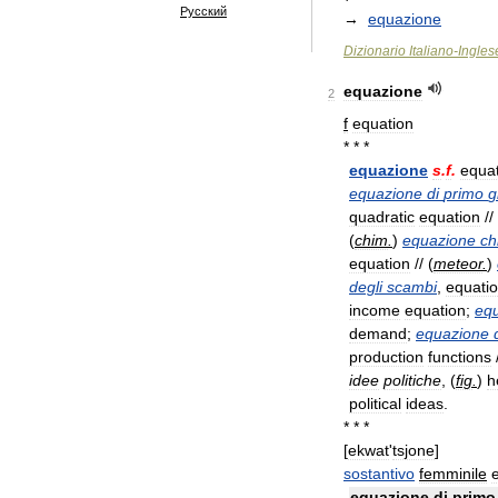
Русский
→
equazione
Dizionario
Italiano
-
Ingles
equazione
2
f
equation
* * *
equazione
s
.
f
.
equa
equazione
di
primo
g
quadratic
equation
// 
(
chim
.
)
equazione
ch
equation
// (
meteor
.
)
degli
scambi
,
equati
income
equation
;
eq
demand
;
equazione
production
functions
idee
politiche
, (
fig
.
)
h
political
ideas
.
* * *
[
ekwat
'
tsjone
]
sostantivo
femminile
equazione
di
primo