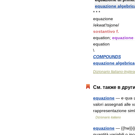
equazione
algebric
* * *
equazione
/
ekwat
'
tsjone
/
sostantivo
f
.
equation
;
equazione
equation
\
COMPOUNDS
equazione
algebrica
Dizionario
Italiano
-
Ingles
См
.
также
в
друг
equazione
—
e
·
qua
·
valori
assegnati
alle
v
rappresentazione
sim
Dizionario
italiano
equazione
— {{
hw
}}{
quantità
variabili
o
inc