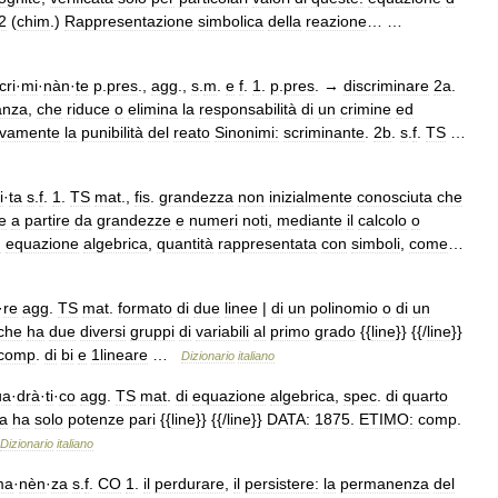
2
(
chim
.)
Rappresentazione
simbolica
della
reazione
… …
cri
·
mi
·
nàn
·
te
p
.
pres
.,
agg
.,
s
.
m
.
e
f
.
1
.
p
.
pres
. →
discriminare
2a
.
anza
,
che
riduce
o
elimina
la
responsabilità
di
un
crimine
ed
ivamente
la
punibilità
del
reato
Sinonimi:
scriminante
.
2b
.
s
.
f
.
TS
…
i
·
ta
s
.
f
.
1
.
TS
mat
.,
fis
.
grandezza
non
inizialmente
conosciuta
che
e
a
partire
da
grandezze
e
numeri
noti
,
mediante
il
calcolo
o
n
equazione
algebrica
,
quantità
rappresentata
con
simboli
,
come
…
·
re
agg
.
TS
mat
.
formato
di
due
linee
|
di
un
polinomio
o
di
un
che
ha
due
diversi
gruppi
di
variabili
al
primo
grado
{{
line
}} {{/
line
}}
comp
.
di
bi
e
1lineare
…
Dizionario
italiano
ua
·
drà
·
ti
·
co
agg
.
TS
mat
.
di
equazione
algebrica
,
spec
.
di
quarto
ta
ha
solo
potenze
pari
{{
line
}} {{/
line
}}
DATA:
1875
.
ETIMO:
comp
.
Dizionario
italiano
ma
·
nèn
·
za
s
.
f
.
CO
1
.
il
perdurare
,
il
persistere:
la
permanenza
del