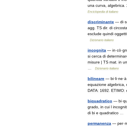
una
curva
,
algebrica
.
Enciclopedia
di
italiano
discriminante
—
di
·
s
agg
.
TS
dir
.
di
circost
esclude
quindi
oggett
Dizionario
italiano
incognita
—
in
·
cò
·
gn
si
cerca
di
determinar
misure
|
TS
mat
.
in
u
…
Dizionario
italiano
bilineare
—
bi
·
li
·
ne
·
à
equazione
algebrica
,
DATA:
1692
.
ETIMO:
biquadratico
—
bi
·
q
grado
,
in
cui
l
incogni
di
bi
e
quadratico
…
permanenza
—
per
·