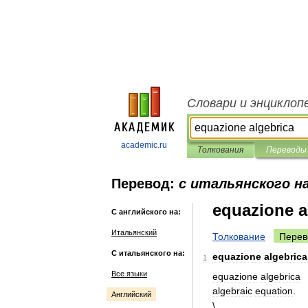
Словари и энциклоп
academic.ru
Толкования
Переводы
Перевод:
с итальянского н
equazione a
С английского на:
Итальянский
Толкование
Перев
С итальянского на:
equazione
algebrica
1
Все языки
equazione
algebrica
algebraic
equation
.
Английский
\