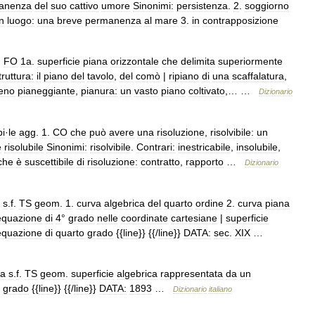
anenza
del
suo
cattivo
umore
Sinonimi:
persistenza
.
2
.
soggiorno
n
luogo:
una
breve
permanenza
al
mare
3
.
in
contrapposizione
.
FO
1a
.
superficie
piana
orizzontale
che
delimita
superiormente
truttura:
il
piano
del
tavolo
,
del
comò
|
ripiano
di
una
scaffalatura
,
reno
pianeggiante
,
pianura:
un
vasto
piano
coltivato
,… …
Dizionario
bi
·
le
agg
.
1
.
CO
che
può
avere
una
risoluzione
,
risolvibile:
un
e
risolubile
Sinonimi:
risolvibile
.
Contrari:
inestricabile
,
insolubile
,
che
è
suscettibile
di
risoluzione:
contratto
,
rapporto
…
Dizionario
s
.
f
.
TS
geom
.
1
.
curva
algebrica
del
quarto
ordine
2
.
curva
piana
equazione
di
4
°
grado
nelle
coordinate
cartesiane
|
superficie
equazione
di
quarto
grado
{{
line
}} {{/
line
}}
DATA:
sec
.
XIX
…
ca
s
.
f
.
TS
geom
.
superficie
algebrica
rappresentata
da
un
grado
{{
line
}} {{/
line
}}
DATA:
1893
…
Dizionario
italiano