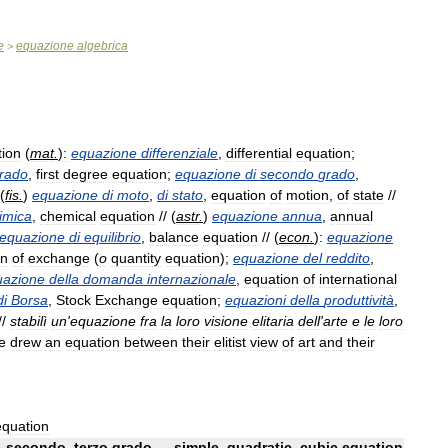
e
equazione
algebrica
>
tion
(
mat
.
)
:
equazione
differenziale
,
differential
equation
;
rado
,
first
degree
equation
;
equazione
di
secondo
grado
,
(
fis
.
)
equazione
di
moto
,
di
stato
,
equation
of
motion
,
of
state
//
imica
,
chemical
equation
// (
astr
.
)
equazione
annua
,
annual
equazione
di
equilibrio
,
balance
equation
// (
econ
.
)
:
equazione
on
of
exchange
(
o
quantity
equation
);
equazione
del
reddito
,
uazione
della
domanda
internazionale
,
equation
of
international
di
Borsa
,
Stock
Exchange
equation
;
equazioni
della
produttività
,
//
stabilì
un
'
equazione
fra
la
loro
visione
elitaria
dell
'
arte
e
le
loro
e
drew
an
equation
between
their
elitist
view
of
art
and
their
equation
,
secondo
,
terzo
grado
—
simple
,
quadratic
,
cubic
equation