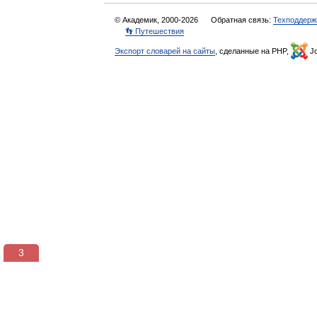
© Академик, 2000-2026
Обратная связь:
Техподдерж
👣 Путешествия
Экспорт словарей на сайты
, сделанные на PHP,
Jo
3