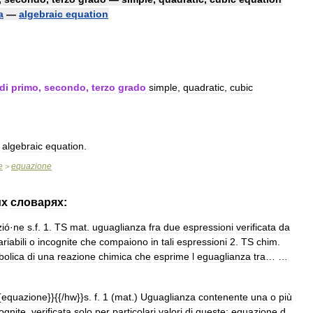
a
—
algebraic
equation
di
primo
,
secondo
,
terzo
grado
simple
,
quadratic
,
cubic
algebraic
equation
.
e
equazione
>
их
словарях:
zió
·
ne
s
.
f
.
1
.
TS
mat
.
uguaglianza
fra
due
espressioni
verificata
da
ariabili
o
incognite
che
compaiono
in
tali
espressioni
2
.
TS
chim
.
bolica
di
una
reazione
chimica
che
esprime
l
eguaglianza
tra
… …
{
equazione
}}{{/
hw
}}
s
.
f
.
1
(
mat
.)
Uguaglianza
contenente
una
o
più
ognite
,
verificata
solo
per
particolari
valori
di
queste:
equazione
d