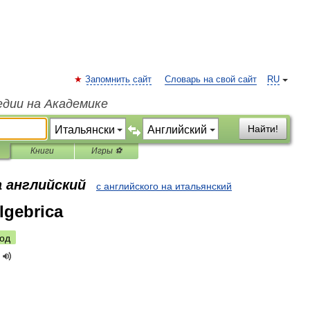
Запомнить сайт
Словарь на свой сайт
RU
едии на Академике
Найти!
Книги
Игры ⚽
а английский
с английского на итальянский
lgebrica
од