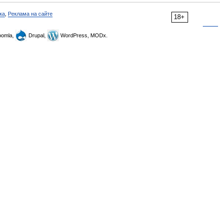
ка
,
Реклама на сайте
18+
omla,
Drupal,
WordPress, MODx.