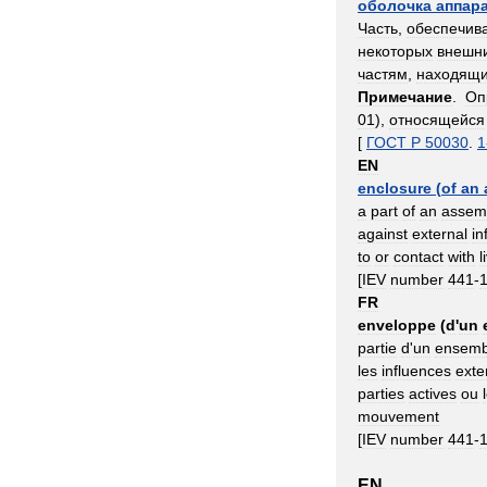
оболочка
аппар
Часть
,
обеспечи
некоторых
внешн
частям
,
находящ
Примечание
.
Оп
01
),
относящейся
[
ГОСТ
Р
50030
.
1
EN
enclosure
(
of
an
a
part
of
an
assem
against
external
in
to
or
contact
with
l
[
IEV
number
441
-
FR
enveloppe
(
d
'
un
partie
d
'
un
ensemb
les
influences
exte
parties
actives
ou
mouvement
[
IEV
number
441
-
EN