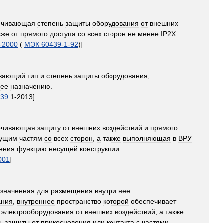
ечивающая
степень
защиты
оборудования
от
внешних
кже
от
прямого
доступа
со
всех
сторон
не
менее
IP2X
-
2000
(
МЭК
60439
-
1
-
92
)]
ивающий
тип
и
степень
защиты
оборудования
,
ее
назначению
.
439
.
1
-
2013
]
ечивающая
защиту
от
внешних
воздействий
и
прямого
дущим
частям
со
всех
сторон
,
а
также
выполняющая
в
ВРУ
ения
функцию
несущей
конструкции
001
]
значенная
для
размещения
внутри
нее
ания
,
внутреннее
пространство
которой
обеспечивает
электрооборудования
от
внешних
воздействий
,
а
также
ь
защиты
от
прикосновения
или
контакта
с
частями
,