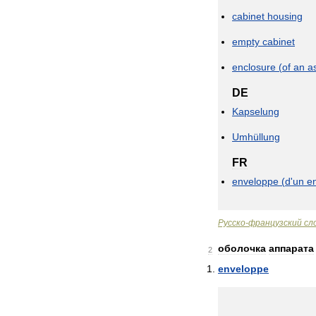
cabinet
housing
empty
cabinet
enclosure
(
of
an
a
DE
Kapselung
Umhüllung
FR
enveloppe
(
d
'
un
e
Русско
-
французский
сл
оболочка
аппарата
2
enveloppe