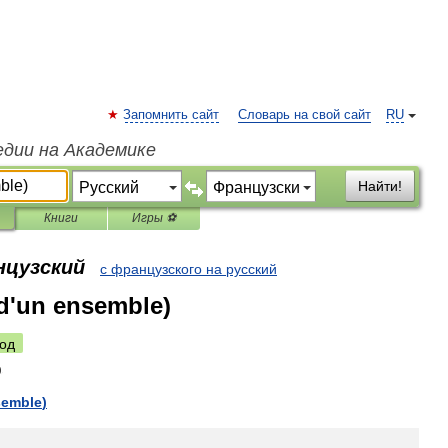
Запомнить сайт
Словарь на свой сайт
RU
едии на Академике
Найти!
Книги
Игры ⚽
нцузский
с французского на русский
d'un ensemble)
од
semble
)