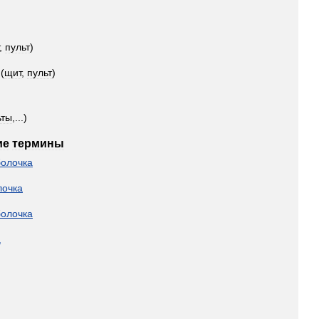
,
пульт
)
(
щит
,
пульт
)
ьты
,...)
ие
термины
болочка
лочка
болочка
а