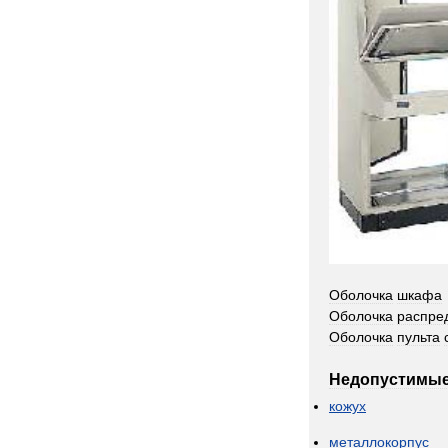
Оболочка
шкафа
Оболочка
распре
Оболочка
пульта
Недопустимы
кожух
металлокорпус