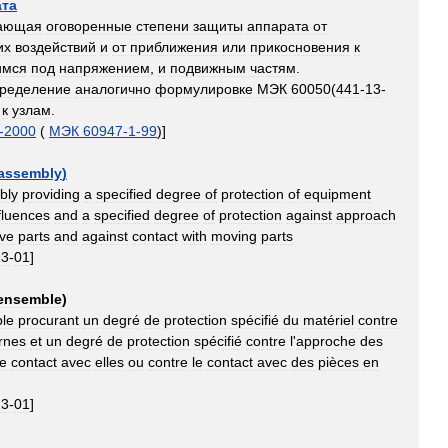
ата
вающая
оговоренные
степени
защиты
аппарата
от
их
воздействий
и
от
приближения
или
прикосновения
к
имся
под
напряжением
,
и
подвижным
частям
.
ределение
аналогично
формулировке
МЭК
60050
(
441
-
13
-
к
узлам
.
-
2000
(
МЭК
60947
-
1
-
99
)]
assembly
)
bly
providing
a
specified
degree
of
protection
of
equipment
fluences
and
a
specified
degree
of
protection
against
approach
ive
parts
and
against
contact
with
moving
parts
13
-
01
]
ensemble
)
le
procurant
un
degré
de
protection
spécifié
du
matériel
contre
rnes
et
un
degré
de
protection
spécifié
contre
l
'
approche
des
le
contact
avec
elles
ou
contre
le
contact
avec
des
pièces
en
13
-
01
]