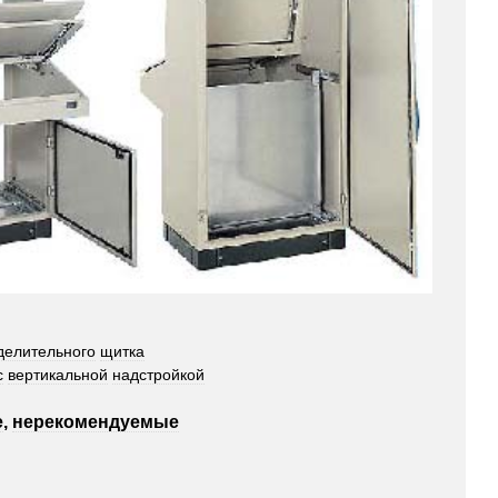
делительного
щитка
с
вертикальной
надстройкой
е
,
нерекомендуемые