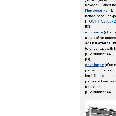
находящимися
п
Примечание
-
В
использован
сок
[
ГОСТ
Р
52796
-
2
EN
enclosure
(
of
an
a
part
of
an
assem
against
external
in
to
or
contact
with
l
[
IEV
number
441
-
FR
enveloppe
(
d
'
un
partie
d
'
un
ensemb
les
influences
exte
parties
actives
ou
mouvement
[
IEV
number
441
-