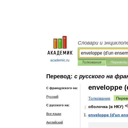
Словари и энциклоп
academic.ru
Толкования
Переводы
Перевод:
с русского на фра
enveloppe (
С французского на:
Русский
Толкование
Перев
С русского на:
оболочка
(
в
НКУ
)
1
Все языки
enveloppe
(
d
'
un
en
Английский