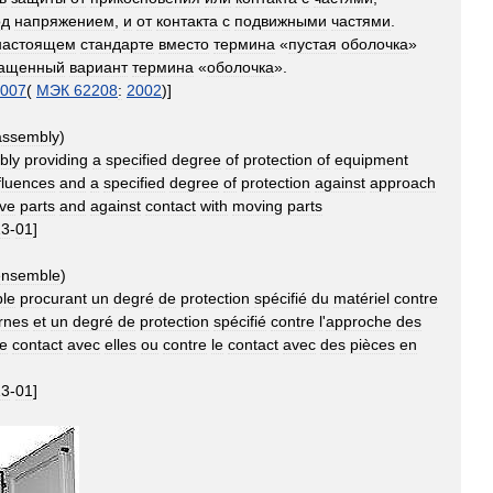
од
напряжением
,
и
от
контакта
с
подвижными
частями
.
настоящем
стандарте
вместо
термина
«
пустая
оболочка
»
ращенный
вариант
термина
«
оболочка
».
007
(
МЭК
62208
:
2002
)]
assembly
)
bly
providing
a
specified
degree
of
protection
of
equipment
fluences
and
a
specified
degree
of
protection
against
approach
ive
parts
and
against
contact
with
moving
parts
13
-
01
]
ensemble
)
le
procurant
un
degré
de
protection
spécifié
du
matériel
contre
rnes
et
un
degré
de
protection
spécifié
contre
l
'
approche
des
le
contact
avec
elles
ou
contre
le
contact
avec
des
pièces
en
13
-
01
]