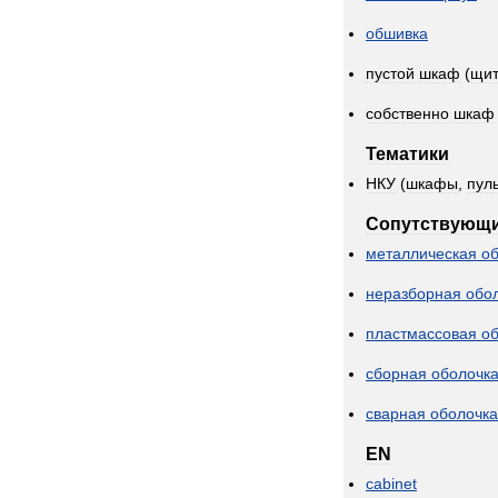
обшивка
пустой
шкаф
(
щит
собственно
шкаф
Тематики
НКУ
(
шкафы
,
пул
Сопутствующ
металлическая
о
неразборная
обо
пластмассовая
о
сборная
оболочк
сварная
оболочка
EN
cabinet