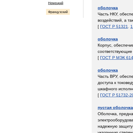
Немецкий
оболочка
Французский
Часть
НКУ
,
обесп
воздействий
,
а
та
[
ГОСТ
Р
51321
.
1
оболочка
Корпус
,
обеспеч
соответствующие
[
ГОСТ
Р
МЭК
61
оболочка
Часть
ВРУ
,
обесп
доступа
к
токове
шкафного
исполн
[
ГОСТ
Р
51732
-
2
пустая
оболочка
Оболочка
,
предна
электрооборудов
надежную
защиту
указанную
степен