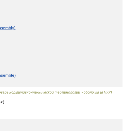
ssembly
)
nsemble
)
оварь
нормативно
-
технической
терминологии
оболочка
(
в
НКУ
)
>