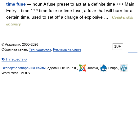
time fuse
— noun A fuse preset to act at a definite time • • • Main
Entry: ↑time * * * time fuze or time fuse, a fuze that will burn for a
certain time, used to set off a charge of explosive …
Useful english
dictionary
© Академик, 2000-2026
18+
Обратная связь:
Техподдержка
,
Реклама на сайте
👣 Путешествия
Экспорт словарей на сайты
, сделанные на PHP,
Joomla,
Drupal,
WordPress, MODx.