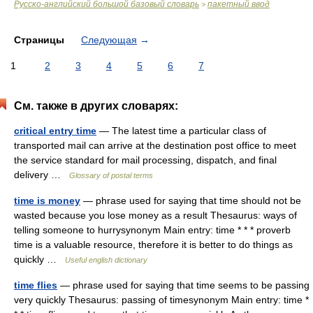
Русско-английский большой базовый словарь
пакетный ввод
>
Страницы
Следующая
→
1
2
3
4
5
6
7
См. также в других словарях:
critical entry time
— The latest time a particular class of
transported mail can arrive at the destination post office to meet
the service standard for mail processing, dispatch, and final
delivery …
Glossary of postal terms
time is money
— phrase used for saying that time should not be
wasted because you lose money as a result Thesaurus: ways of
telling someone to hurrysynonym Main entry: time * * * proverb
time is a valuable resource, therefore it is better to do things as
quickly …
Useful english dictionary
time flies
— phrase used for saying that time seems to be passing
very quickly Thesaurus: passing of timesynonym Main entry: time *