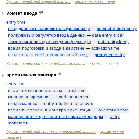
Русско-английский морской словарь
время начала маневра
>
момент ввода
8
entry time
ввод данных в вычислительную машину
—
computer data entry
ползунковый регулятор ввода данных
—
data entry slider
лампа сигнализации ввода информации
—
data entry lamp
время подготовки и ввода в действие
—
activation time
ввод с подсказкой; предписанный ввод
—
prompted entry
Русско-английский большой базовый словарь
момент ввода
>
время начала маневра
9
entry time
время окончания маневра
—
exit time
маневр по времени
—
timed manoeuvre
ввод в маневр
—
entry into the manoeuvre
время выполнения маневра ориентации
—
orientation time
маневр при входе в плотные слои атмосферы
—
entry
maneuver
Русско-английский военно-политический словарь
время начала
>
маневра