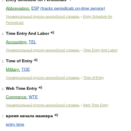
3
Abbreviation:
ESP
(tracks periodicals on-time service)
Универсальный русско-английский словарь
Entry Schedule for
>
Periodicals
Time Entry And Labor
4
Accounting:
TEL
Универсальный русско-английский словарь
Time Entry And Labor
>
Time of Entry
5
Military:
TOE
Универсальный русско-английский словарь
Time of Entry
>
Web Time Entry
6
Commerce:
WTE
Универсальный русско-английский словарь
Web Time Entry
>
время начала маневра
7
entry time