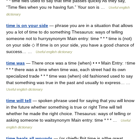
* * time flies used to say that time passes quickly As they say,
“Time flies when you re having fun.” Your son is …
Useful english
dictionary
time is on your side
— phrase you are in a situation that allows
you a lot of time to do something Thesaurus: ways of telling
someone not to hurrysynonym Main entry: time * * * time is (not)
on your side ◇ If time is on your side, you have a good chance of
success… …
Useful english dictionary
time was
— There once was a time (when) • • • Main Entry: ↑time
* * * there was a time when time was, each street had its own
specialized trade * * * time was (when) old fashioned used to say
that something was true in the past and usually to express… …
Useful english dictionary
time will tell
— spoken phrase used for saying that you will know
in the future whether something is true or right Time will tell
whether he made the right choice. Thesaurus: ways of telling or
asking someone to waitsynonym Main entry: time * * * …
Useful
english dictionary
time heals all wounds
— (or chiefly Brit time is a/the great