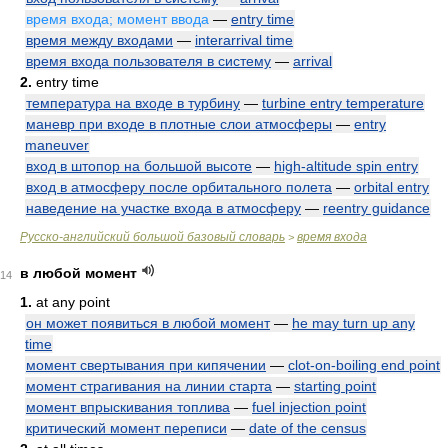
время входа; момент ввода
—
entry time
время между входами
—
interarrival time
время входа пользователя в систему
—
arrival
2.
entry time
температура на входе в турбину
—
turbine entry temperature
маневр при входе в плотные слои атмосферы
—
entry
maneuver
вход в штопор на большой высоте
—
high-altitude spin entry
вход в атмосферу после орбитального полета
—
orbital entry
наведение на участке входа в атмосферу
—
reentry guidance
Русско-английский большой базовый словарь
время входа
>
в любой момент
14
1.
at any point
он может появиться в любой момент
—
he may turn up any
time
момент свертывания при кипячении
—
clot-on-boiling end point
момент страгивания на линии старта
—
starting point
момент впрыскивания топлива
—
fuel injection point
критический момент переписи
—
date of the census