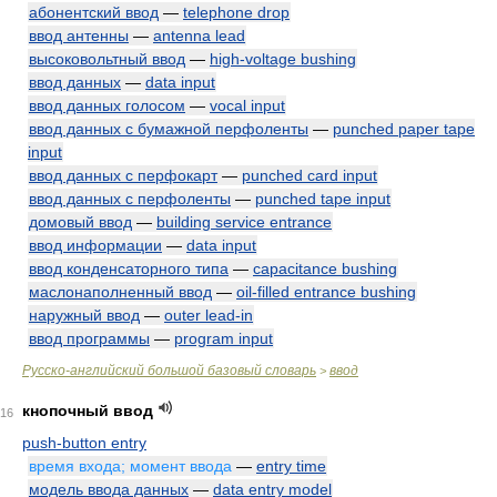
абонентский ввод
—
telephone drop
ввод антенны
—
antenna lead
высоковольтный ввод
—
high-voltage bushing
ввод данных
—
data input
ввод данных голосом
—
vocal input
ввод данных с бумажной перфоленты
—
punched paper tape
input
ввод данных с перфокарт
—
punched card input
ввод данных с перфоленты
—
punched tape input
домовый ввод
—
building service entrance
ввод информации
—
data input
ввод конденсаторного типа
—
capacitance bushing
маслонаполненный ввод
—
oil-filled entrance bushing
наружный ввод
—
outer lead-in
ввод программы
—
program input
Русско-английский большой базовый словарь
ввод
>
кнопочный ввод
16
push-button entry
время входа; момент ввода
—
entry time
модель ввода данных
—
data entry model