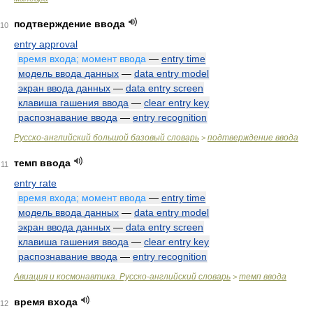
подтверждение ввода
10
entry approval
время входа; момент ввода
—
entry time
модель ввода данных
—
data entry model
экран ввода данных
—
data entry screen
клавиша гашения ввода
—
clear entry key
распознавание ввода
—
entry recognition
Русско-английский большой базовый словарь
подтверждение ввода
>
темп ввода
11
entry rate
время входа; момент ввода
—
entry time
модель ввода данных
—
data entry model
экран ввода данных
—
data entry screen
клавиша гашения ввода
—
clear entry key
распознавание ввода
—
entry recognition
Авиация и космонавтика. Русско-английский словарь
темп ввода
>
время входа
12