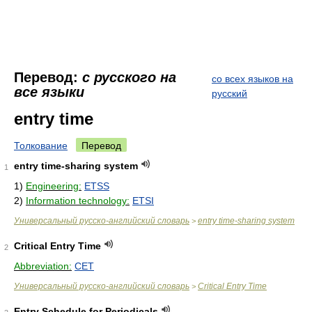
Перевод:
с русского на
со всех языков на
все языки
русский
entry time
Толкование
Перевод
entry time-sharing system
1
1)
Engineering:
ETSS
2)
Information technology:
ETSI
Универсальный русско-английский словарь
entry time-sharing system
>
Critical Entry Time
2
Abbreviation:
CET
Универсальный русско-английский словарь
Critical Entry Time
>
Entry Schedule for Periodicals