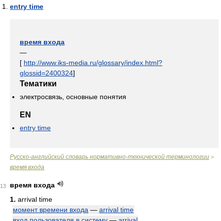
entry time
время входа
—
[
http://www.iks-media.ru/glossary/index.html?
glossid=2400324
]
Тематики
электросвязь, основные понятия
EN
entry time
Русско-английский словарь нормативно-технической терминологии
>
время входа
время входа
13
1.
arrival time
момент времени входа
—
arrival time
вход пользователя в систему
—
arrival