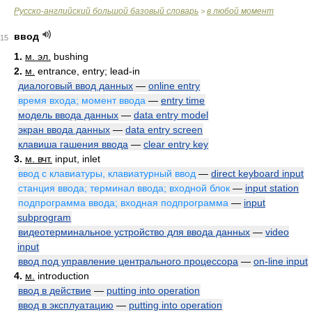
Русско-английский большой базовый словарь
в любой момент
>
ввод
15
1.
м. эл.
bushing
2.
м.
entrance, entry; lead-in
диалоговый ввод данных
—
online entry
время входа; момент ввода
—
entry time
модель ввода данных
—
data entry model
экран ввода данных
—
data entry screen
клавиша гашения ввода
—
clear entry key
3.
м. вчт.
input, inlet
ввод с клавиатуры, клавиатурный ввод
—
direct keyboard input
станция ввода; терминал ввода; входной блок
—
input station
подпрограмма ввода; входная подпрограмма
—
input
subprogram
видеотерминальное устройство для ввода данных
—
video
input
ввод под управление центрального процессора
—
on-line input
4.
м.
introduction
ввод в действие
—
putting into operation
ввод в эксплуатацию
—
putting into operation