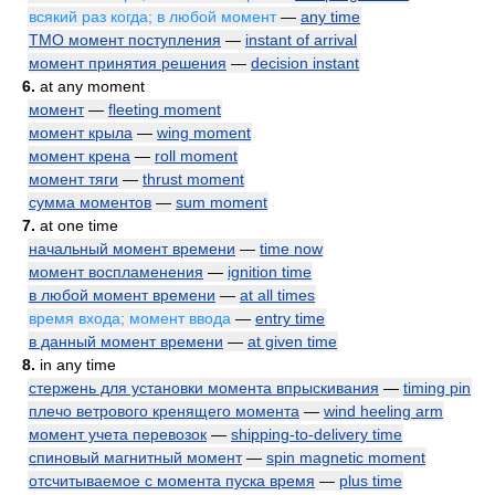
всякий раз когда; в любой момент
—
any time
ТМО момент поступления
—
instant of arrival
момент принятия решения
—
decision instant
6.
at any moment
момент
—
fleeting moment
момент крыла
—
wing moment
момент крена
—
roll moment
момент тяги
—
thrust moment
сумма моментов
—
sum moment
7.
at one time
начальный момент времени
—
time now
момент воспламенения
—
ignition time
в любой момент времени
—
at all times
время входа; момент ввода
—
entry time
в данный момент времени
—
at given time
8.
in any time
стержень для установки момента впрыскивания
—
timing pin
плечо ветрового кренящего момента
—
wind heeling arm
момент учета перевозок
—
shipping-to-delivery time
спиновый магнитный момент
—
spin magnetic moment
отсчитываемое с момента пуска время
—
plus time