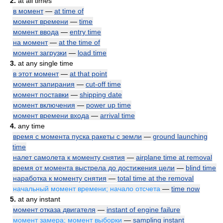
2.
at all times
в момент
—
at time of
момент времени
—
time
момент ввода
—
entry time
на момент
—
at the time of
момент загрузки
—
load time
3.
at any single time
в этот момент
—
at that point
момент запирания
—
cut-off time
момент поставки
—
shipping date
момент включения
—
power up time
момент времени входа
—
arrival time
4.
any time
время с момента пуска ракеты с земли
—
ground launching
time
налет самолета к моменту снятия
—
airplane time at removal
время от момента выстрела до достижения цели
—
blind time
наработка к моменту снятия
—
total time at the removal
начальный момент времени; начало отсчета
—
time now
5.
at any instant
момент отказа двигателя
—
instant of engine failure
момент замера; момент выборки
—
sampling instant