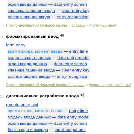
экран ввода данных
—
data entry screen
клавиша гашения ввода
—
clear entry key
распознавание ввода
—
entry recognition
Русско-английский большой базовый словарь
кнопочный ввод
>
форматированный ввод
17
form entry
время входа; момент ввода
—
entry time
модель ввода данных
—
data entry model
экран ввода данных
—
data entry screen
клавиша гашения ввода
—
clear entry key
распознавание ввода
—
entry recognition
Русско-английский большой базовый словарь
форматированный ввод
>
дистанционное устройство ввода
18
remote entry unit
время входа; момент ввода
—
entry time
модель ввода данных
—
data entry model
экран ввода данных
—
data entry screen
блок ввода и вывода
—
input-output unit