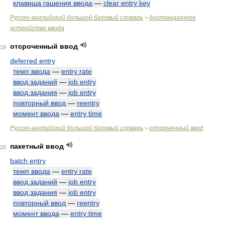
клавиша гашения ввода
—
clear entry key
Русско-английский большой базовый словарь
дистанционное
>
устройство ввода
отсроченный ввод
19
deferred entry
темп ввода
—
entry rate
ввод заданий
—
job entry
ввод задания
—
job entry
повторный ввод
—
reentry
момент ввода
—
entry time
Русско-английский большой базовый словарь
отсроченный ввод
>
пакетный ввод
20
batch entry
темп ввода
—
entry rate
ввод заданий
—
job entry
ввод задания
—
job entry
повторный ввод
—
reentry
момент ввода
—
entry time