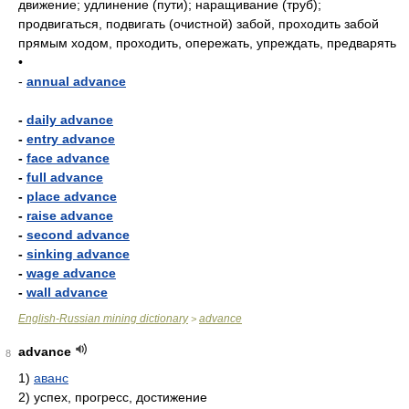
движение; удлинение (пути); наращивание (труб);
продвигаться, подвигать (очистной) забой, проходить забой
прямым ходом, проходить, опережать, упреждать, предварять
•
-
annual advance
-
daily advance
-
entry advance
-
face advance
-
full advance
-
place advance
-
raise advance
-
second advance
-
sinking advance
-
wage advance
-
wall advance
English-Russian mining dictionary
advance
>
advance
8
1)
аванс
2)
успех, прогресс, достижение