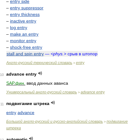
–
entry side
–
entry suppressor
–
entry thickness
–
inactive entry
–
log entry
–
make an entry
–
monitor entry
–
shock-free entry
stall and spin entry
—
<phys.>
срыв в штопор
Англо-русский технический словарь
entry
>
advance entry
10
SAP.фин.
ввод данных аванса
Универсальный англо-русский словарь
advance entry
>
подвигание штрека
11
entry
advance
Большой англо-русский и русско-английский словарь
подвигание
>
штрека
automatic