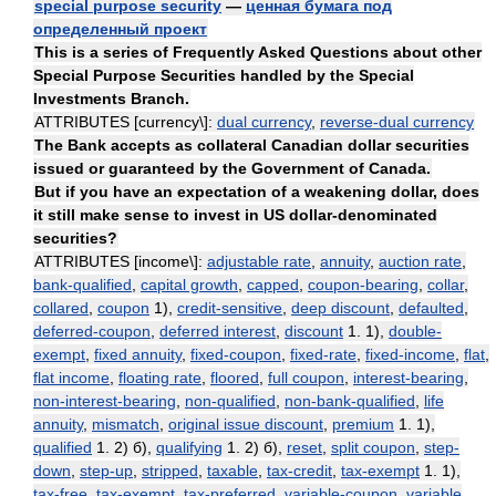
special purpose security
—
ценная бумага под
определенный проект
This is a series of Frequently Asked Questions about other
Special Purpose Securities handled by the Special
Investments Branch.
ATTRIBUTES [currency\]:
dual currency
,
reverse-dual currency
The Bank accepts as collateral Canadian dollar securities
issued or guaranteed by the Government of Canada.
But if you have an expectation of a weakening dollar, does
it still make sense to invest in US dollar-denominated
securities?
ATTRIBUTES [income\]:
adjustable rate
,
annuity
,
auction rate
,
bank-qualified
,
capital growth
,
capped
,
coupon-bearing
,
collar
,
collared
,
coupon
1),
credit-sensitive
,
deep discount
,
defaulted
,
deferred-coupon
,
deferred interest
,
discount
1. 1),
double-
exempt
,
fixed annuity
,
fixed-coupon
,
fixed-rate
,
fixed-income
,
flat
,
flat income
,
floating rate
,
floored
,
full coupon
,
interest-bearing
,
non-interest-bearing
,
non-qualified
,
non-bank-qualified
,
life
annuity
,
mismatch
,
original issue discount
,
premium
1. 1),
qualified
1. 2) б),
qualifying
1. 2) б),
reset
,
split coupon
,
step-
down
,
step-up
,
stripped
,
taxable
,
tax-credit
,
tax-exempt
1. 1),
tax-free
,
tax-exempt
,
tax-preferred
,
variable-coupon
,
variable