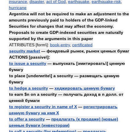
insurance
,
disaster
,
act of God
,
earthquake
,
earthquake-risk
,
hurricane
Argentina will not be required to make an adjustment to the
amounts previously paid to holders of the GDP-linked
Securities for changes that may affect the economy.
Proposals to create GDP-indexed securities are naturally
supported by the arguments in this paper
ATTRIBUTES [form\]:
book-entry
,
certificated
security market
— фондовый рынок, рынок ценных бумаг
ACTIONS [passive\]:
to issue a security
— выпускать [эмитировать\] ценную
бумагу
to place [underwrite\] a security — размещать ценную
бумагу
to hedge a security
—
хеджировать ценную бумагу
to earn $n on a security — получать доход в n долл. от
ценной бумаги
to register a security in name of X
—
регистрировать
ценную бумагу на имя X
to offer a security
—
предлагать (к продаже) (новые)
ценные бумаги (инвесторам)
to call a security (for redemption)
—
предлагать