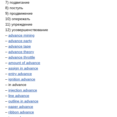
7) подвигание
8) поступь
9) продвижение
10) опережать
11) упреждение
12) усовершенствование
–
advance mining
–
advance party
–
advance tape
–
advance theory
–
advance throttle
–
amount of advance
–
assign in advance
–
entry advance
–
ignition advance
– in advance
–
injection advance
–
line advance
–
outline in advance
–
paper advance
–
ribbon advance