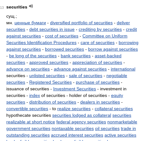
securities
13
сущ.;
мн.
ценные бумаги
-
diversified portfolio of securities
-
deliver
securities
-
debt securities in issue
-
crediting by securities
-
credit
against securities
-
cost of securities
-
Committee on Uniform
Securities Identification Procedures
-
care of securities
-
borrowing
against securities
-
borrowed securities
-
borrow against securities
-
be long of the securities
-
bank securities
-
asset-backed
securities
-
approved securities
-
appreciation of securities
-
advance on securities
-
advance against securities
-
international
securities -
unlisted securities
-
sale of securities
-
negotiable
securities
-
Registered Securities
-
purchase of securities
-
issuance of securities -
Investment Securities
- investment in
securities -
index
of securities - holder of securities -
equity
securities
-
distribution of securities
-
dealers in securities
-
convertible securities
- to
realize securities
-
collateral securities
hypothecate securities
securities lodged as collateral
securities
realizable at short notice
federal agency securities
nonmarketable
government securities
nontaxable securities
oil securities
trade in
outstanding securities
accrued interest securities
active securities