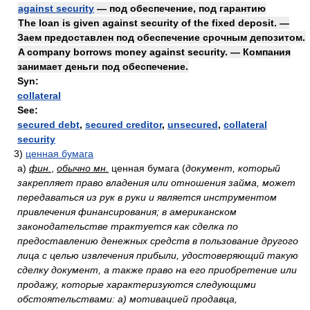
against security
— под обеспечение, под гарантию
The loan is given against security of the fixed deposit. —
Заем предоставлен под обеспечение срочным депозитом.
A company borrows money against security. — Компания
занимает деньги под обеспечение.
Syn:
collateral
See:
secured debt
,
secured creditor
,
unsecured
,
collateral
security
3)
ценная бумага
а)
фин.
,
обычно мн.
ценная бумага
(
документ, который
закрепляет право владения или отношения займа, может
передаваться из рук в руки и является инструментом
привлечения финансирования; в американском
законодательстве трактуется как сделка по
предоставлению денежных средств в пользование другого
лица с целью извлечения прибыли, удостоверяющий такую
сделку документ, а также право на его приобретение или
продажу, которые характеризуются следующими
обстоятельствами: а) мотивацией продавца,