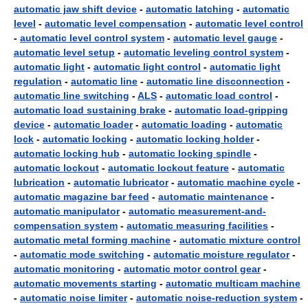
automatic jaw shift device
-
automatic latching
-
automatic
level
-
automatic level compensation
-
automatic level control
-
automatic level control system
-
automatic level gauge
-
automatic level setup
-
automatic leveling control system
-
automatic light
-
automatic light control
-
automatic light
regulation
-
automatic line
-
automatic line disconnection
-
automatic line switching
-
ALS
-
automatic load control
-
automatic load sustaining brake
-
automatic load-gripping
device
-
automatic loader
-
automatic loading
-
automatic
lock
-
automatic locking
-
automatic locking holder
-
automatic locking hub
-
automatic locking spindle
-
automatic lockout
-
automatic lockout feature
-
automatic
lubrication
-
automatic lubricator
-
automatic machine cycle
-
automatic magazine bar feed
-
automatic maintenance
-
automatic manipulator
-
automatic measurement-and-
compensation system
-
automatic measuring facilities
-
automatic metal forming machine
-
automatic mixture control
-
automatic mode switching
-
automatic moisture regulator
-
automatic monitoring
-
automatic motor control gear
-
automatic movements starting
-
automatic multicam machine
-
automatic noise limiter
-
automatic noise-reduction system
-