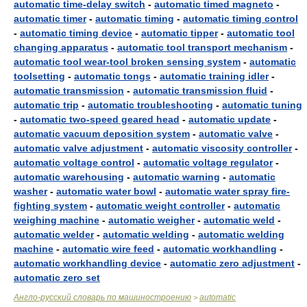
automatic time-delay switch
-
automatic timed magneto
-
automatic timer
-
automatic timing
-
automatic timing control
-
automatic timing device
-
automatic tipper
-
automatic tool
changing apparatus
-
automatic tool transport mechanism
-
automatic tool wear-tool broken sensing system
-
automatic
toolsetting
-
automatic tongs
-
automatic training idler
-
automatic transmission
-
automatic transmission fluid
-
automatic trip
-
automatic troubleshooting
-
automatic tuning
-
automatic two-speed geared head
-
automatic update
-
automatic vacuum deposition system
-
automatic valve
-
automatic valve adjustment
-
automatic viscosity controller
-
automatic voltage control
-
automatic voltage regulator
-
automatic warehousing
-
automatic warning
-
automatic
washer
-
automatic water bowl
-
automatic water spray fire-
fighting system
-
automatic weight controller
-
automatic
weighing machine
-
automatic weigher
-
automatic weld
-
automatic welder
-
automatic welding
-
automatic welding
machine
-
automatic wire feed
-
automatic workhandling
-
automatic workhandling device
-
automatic zero adjustment
-
automatic zero set
Англо-русский словарь по машиностроению
automatic
>