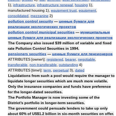
1),
infrastructure
,
infrastructure renewal
,
housing
1),
manufactured housing 1),
equipment trust
,
equipment
,
consolidated
,
mezzanine
2)
pollution control security
—
ценные бумаги для
реализации экологических проектов
pollution control municipal securities
—
муниципальные
ценные бумаги для реализации экологических проектов
The Company also issued $39 million of variable and fixed
rate Pollution Control Securities in 1994.
pensioners securities
—
ценные бумаги для пенсионеров
ATTRIBUTES [owner\]:
registered
,
bearer
,
negotiable
,
transferable
,
non-transferable
,
outstanding
4)
ATTRIBUTES [time\]:
term
,
perpetual
3),
dated
Liquidations from such a pool would require the manager to
liquidate longer securities which are much more volatile.
Only the insurance companies and funds have preference
for the longer-dated securities.
The Portfolio Manager is now investing some of the
District’s portfolio in longer-term securities.
The government could persuade lenders to take up only
about 60% of US$1.2 billion in six-month securities on offer.