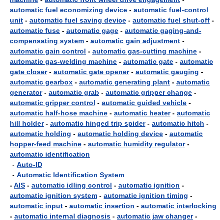
automatic fuel economizing device
-
automatic fuel-control
unit
-
automatic fuel saving device
-
automatic fuel shut-off
-
automatic fuse
-
automatic gage
-
automatic gaging-and-
compensating system
-
automatic gain adjustment
-
automatic gain control
-
automatic gas-cutting machine
-
automatic gas-welding machine
-
automatic gate
-
automatic
gate closer
-
automatic gate opener
-
automatic gauging
-
automatic gearbox
-
automatic generating plant
-
automatic
generator
-
automatic grab
-
automatic gripper change
-
automatic gripper control
-
automatic guided vehicle
-
automatic half-hose machine
-
automatic heater
-
automatic
hill holder
-
automatic hinged trip spider
-
automatic hitch
-
automatic holding
-
automatic holding device
-
automatic
hopper-feed machine
-
automatic humidity regulator
-
automatic identification
-
Auto-ID
-
Automatic Identification System
-
AIS
-
automatic idling control
-
automatic ignition
-
automatic ignition system
-
automatic ignition timing
-
automatic input
-
automatic insertion
-
automatic interlocking
-
automatic internal diagnosis
-
automatic jaw changer
-