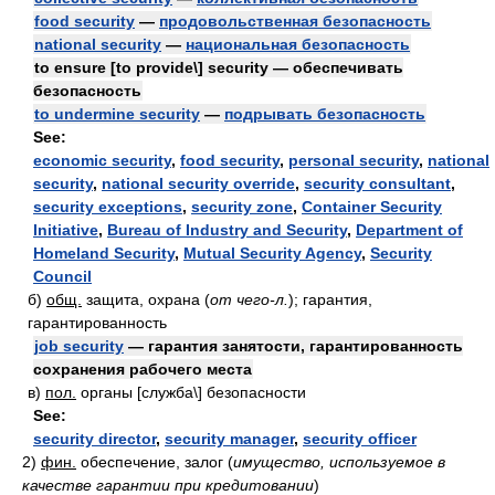
food security
—
продовольственная безопасность
national security
—
национальная безопасность
to ensure [to provide\] security — обеспечивать
безопасность
to undermine security
—
подрывать безопасность
See:
economic security
,
food security
,
personal security
,
national
security
,
national security override
,
security consultant
,
security exceptions
,
security zone
,
Container Security
Initiative
,
Bureau of Industry and Security
,
Department of
Homeland Security
,
Mutual Security Agency
,
Security
Council
б)
общ.
защита, охрана
(
от чего-л.
)
; гарантия,
гарантированность
job security
— гарантия занятости, гарантированность
сохранения рабочего места
в)
пол.
органы [служба\] безопасности
See:
security director
,
security manager
,
security officer
2)
фин.
обеспечение, залог
(
имущество, используемое в
качестве гарантии при кредитовании
)