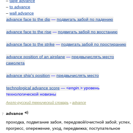
–
tape advance
–
to advance
–
wall advance
advance face to the dip
—
подвигать забой по падению
advance face to the rise
—
подвигать забой по восстанию
advance face to the strike
—
подвигать забой по простиранию
advance position of an airplane
—
предвычислять место
самолета
advance ship's position
—
предвычислять место
technological advance score
—
<engin.>
уровень
технологической новизны
Англо-русский технический словарь
advance
>
advance
7
проходка, подвигание забоя, передовой/очистной забой; успех,
прогресс, опережение, уход, передвижка; поступательное