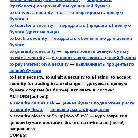
(требовать) досрочный выкуп ценной бумаги
to convert a security into
—
конвертировать ценную
бумагу в
to transfer a security
—
передавать (продавать) ценную
бумагу (другому лицу)
to back a security
—
создавать обеспечение для ценной
бумаги
to guaranty a security
—
гарантировать ценную бумагу
to rate a security
—
оценивать надежность ценной бумаги
to pay interest on a security
—
выплачивать проценты по
ценной бумаге
to list a security, to admit a security to a listing, to accept
security for trading in a exchange — допускать ценную
бумагу к торгам (на бирже), включать в листинг
ACTIONS [active\]:
a security carries risk
—
ценная бумага подвержена риску
a security floats
—
ценная бумага обращается
a security closes at $n up[down\] m% — курс закрытия
ценной бумаги составил $n, что на m% выше [ниже\]
вчерашнего
COMBS: