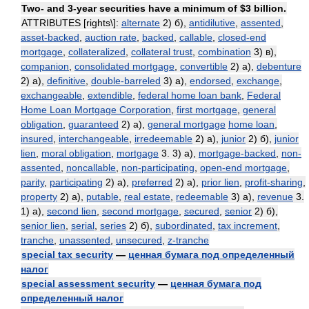
Two- and 3-year securities have a minimum of $3 billion.
ATTRIBUTES [rights\]:
alternate
2) б),
antidilutive
,
assented
,
asset-backed
,
auction rate
,
backed
,
callable
,
closed-end
mortgage
,
collateralized
,
collateral trust
,
combination
3) в),
companion
,
consolidated mortgage
,
convertible
2) а),
debenture
2) а),
definitive
,
double-barreled
3) а),
endorsed
,
exchange
,
exchangeable
,
extendible
,
federal home loan bank
,
Federal
Home Loan Mortgage Corporation
,
first mortgage
,
general
obligation
,
guaranteed
2) а),
general mortgage
home loan
,
insured
,
interchangeable
,
irredeemable
2) а),
junior
2) б),
junior
lien
,
moral obligation
,
mortgage
3. 3) а),
mortgage-backed
,
non-
assented
,
noncallable
,
non-participating
,
open-end mortgage
,
parity
,
participating
2) а),
preferred
2) а),
prior lien
,
profit-sharing
,
property
2) а),
putable
,
real estate
,
redeemable
3) а),
revenue
3.
1) а),
second lien
,
second mortgage
,
secured
,
senior
2) б),
senior lien
,
serial
,
series
2) б),
subordinated
,
tax increment
,
tranche
,
unassented
,
unsecured
,
z-tranche
special tax security
—
ценная бумага под определенный
налог
special assessment security
—
ценная бумага под
определенный налог