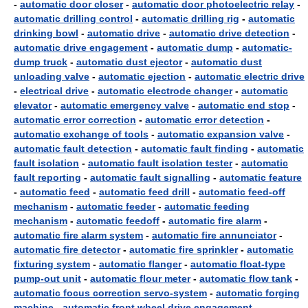
-
automatic door closer
-
automatic door photoelectric relay
-
automatic drilling control
-
automatic drilling rig
-
automatic
drinking bowl
-
automatic drive
-
automatic drive detection
-
automatic drive engagement
-
automatic dump
-
automatic-
dump truck
-
automatic dust ejector
-
automatic dust
unloading valve
-
automatic ejection
-
automatic electric drive
-
electrical drive
-
automatic electrode changer
-
automatic
elevator
-
automatic emergency valve
-
automatic end stop
-
automatic error correction
-
automatic error detection
-
automatic exchange of tools
-
automatic expansion valve
-
automatic fault detection
-
automatic fault finding
-
automatic
fault isolation
-
automatic fault isolation tester
-
automatic
fault reporting
-
automatic fault signalling
-
automatic feature
-
automatic feed
-
automatic feed drill
-
automatic feed-off
mechanism
-
automatic feeder
-
automatic feeding
mechanism
-
automatic feedoff
-
automatic fire alarm
-
automatic fire alarm system
-
automatic fire annunciator
-
automatic fire detector
-
automatic fire sprinkler
-
automatic
fixturing system
-
automatic flanger
-
automatic float-type
pump-out unit
-
automatic flour meter
-
automatic flow tank
-
automatic focus correction servo-system
-
automatic forging
machine
-
automatic front wheel drive engagement
-