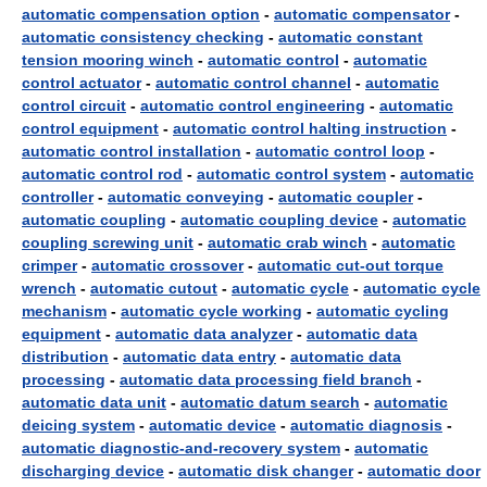
automatic compensation option
-
automatic compensator
-
automatic consistency checking
-
automatic constant
tension mooring winch
-
automatic control
-
automatic
control actuator
-
automatic control channel
-
automatic
control circuit
-
automatic control engineering
-
automatic
control equipment
-
automatic control halting instruction
-
automatic control installation
-
automatic control loop
-
automatic control rod
-
automatic control system
-
automatic
controller
-
automatic conveying
-
automatic coupler
-
automatic coupling
-
automatic coupling device
-
automatic
coupling screwing unit
-
automatic crab winch
-
automatic
crimper
-
automatic crossover
-
automatic cut-out torque
wrench
-
automatic cutout
-
automatic cycle
-
automatic cycle
mechanism
-
automatic cycle working
-
automatic cycling
equipment
-
automatic data analyzer
-
automatic data
distribution
-
automatic data entry
-
automatic data
processing
-
automatic data processing field branch
-
automatic data unit
-
automatic datum search
-
automatic
deicing system
-
automatic device
-
automatic diagnosis
-
automatic diagnostic-and-recovery system
-
automatic
discharging device
-
automatic disk changer
-
automatic door