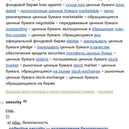
фондовой бирже loan against ~
ссуда под
ценные бумаги
long-
dated
~
долгосрочные ценные бумаги
marketable
~
легко
реализуемые ценные бумаги marketable ~ обращающиеся
ценные бумаги negotiable ~ передаваемые ценные бумаги
outstanding
~ ценные бумаги, выпущенные в
обращение
over-
the-counter
~ ценные бумаги, обращающиеся
вне
официальной фондовой биржи
pledge
~
закладывать
ценные
бумаги pledge ~
передавать
ценные бумаги
в качестве
обеспечения кредита securities
портфель ценных бумаг
~
ценные бумаги
sinking
~ погашаемые ценные бумаги
stock
market
~ рыночные ценные бумаги
stock
market ~ ценные
бумаги, обращающиеся
на рынке
stock-exchange
~ рыночные
ценные бумаги stock-exchange ~ ценные бумаги,
обращающиеся на бирже
Большой англо-русский и русско-английский словарь
securities
>
security
14
сущ.
1)
а)
общ.
безопасность
collective security
—
коллективная безопасность