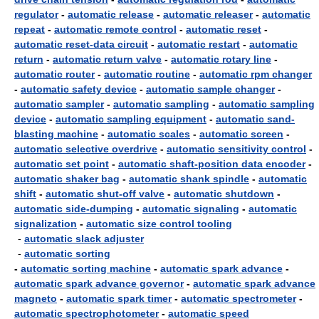
regulator
-
automatic release
-
automatic releaser
-
automatic
repeat
-
automatic remote control
-
automatic reset
-
automatic reset-data circuit
-
automatic restart
-
automatic
return
-
automatic return valve
-
automatic rotary line
-
automatic router
-
automatic routine
-
automatic rpm changer
-
automatic safety device
-
automatic sample changer
-
automatic sampler
-
automatic sampling
-
automatic sampling
device
-
automatic sampling equipment
-
automatic sand-
blasting machine
-
automatic scales
-
automatic screen
-
automatic selective overdrive
-
automatic sensitivity control
-
automatic set point
-
automatic shaft-position data encoder
-
automatic shaker bag
-
automatic shank spindle
-
automatic
shift
-
automatic shut-off valve
-
automatic shutdown
-
automatic side-dumping
-
automatic signaling
-
automatic
signalization
-
automatic size control tooling
-
automatic slack adjuster
-
automatic sorting
-
automatic sorting machine
-
automatic spark advance
-
automatic spark advance governor
-
automatic spark advance
magneto
-
automatic spark timer
-
automatic spectrometer
-
automatic spectrophotometer
-
automatic speed