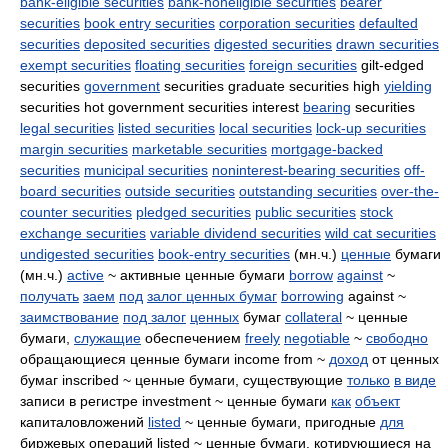
bank-eligible securities
bank-noneligible securities
bearer
securities
book entry securities
corporation securities
defaulted
securities
deposited securities
digested securities
drawn securities
exempt securities
floating securities
foreign securities
gilt-edged
securities
government
securities graduate securities high
yielding
securities hot government securities interest
bearing
securities
legal securities
listed securities
local securities
lock-up securities
margin securities
marketable securities
mortgage-backed
securities
municipal securities
noninterest-bearing securities
off-
board securities
outside securities
outstanding securities
over-the-
counter securities
pledged securities
public securities
stock
exchange securities
variable dividend securities
wild cat securities
undigested securities
book-entry securities
(мн.ч.)
ценные
бумаги
(мн.ч.)
active
~ активные ценные бумаги
borrow
against
~
получать
заем
под
залог ценных бумаг
borrowing
against ~
заимствование
под залог
ценных
бумаг
collateral
~ ценные
бумаги,
служащие
обеспечением
freely
negotiable
~
свободно
обращающиеся ценные бумаги income from ~
доход
от ценных
бумаг inscribed ~ ценные бумаги, существующие
только
в виде
записи в регистре investment ~ ценные бумаги
как
объект
капиталовложений
listed
~ ценные бумаги, пригодные
для
биржевых операций listed ~ ценные бумаги, котирующиеся на