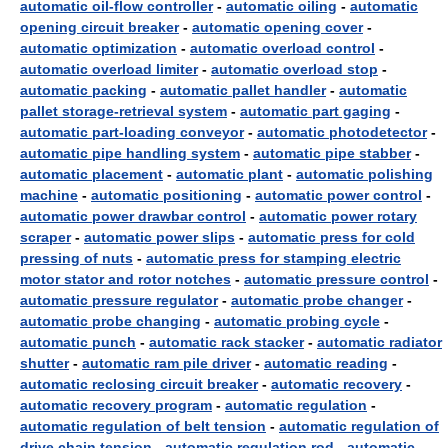
automatic oil-flow controller
-
automatic oiling
-
automatic
opening circuit breaker
-
automatic opening cover
-
automatic optimization
-
automatic overload control
-
automatic overload limiter
-
automatic overload stop
-
automatic packing
-
automatic pallet handler
-
automatic
pallet storage-retrieval system
-
automatic part gaging
-
automatic part-loading conveyor
-
automatic photodetector
-
automatic pipe handling system
-
automatic pipe stabber
-
automatic placement
-
automatic plant
-
automatic polishing
machine
-
automatic positioning
-
automatic power control
-
automatic power drawbar control
-
automatic power rotary
scraper
-
automatic power slips
-
automatic press for cold
pressing of nuts
-
automatic press for stamping electric
motor stator and rotor notches
-
automatic pressure control
-
automatic pressure regulator
-
automatic probe changer
-
automatic probe changing
-
automatic probing cycle
-
automatic punch
-
automatic rack stacker
-
automatic radiator
shutter
-
automatic ram pile driver
-
automatic reading
-
automatic reclosing circuit breaker
-
automatic recovery
-
automatic recovery program
-
automatic regulation
-
automatic regulation of belt tension
-
automatic regulation of
drive chain tension
-
automatic regulation rod
-
automatic