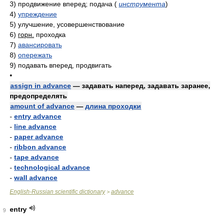
3)
продвижение вперед; подача
(
инструмента
)
4)
упреждение
5)
улучшение, усовершенствование
6)
горн.
проходка
7)
авансировать
8)
опережать
9)
подавать вперед, продвигать
•
assign in advance
— задавать наперед, задавать заранее,
предопределять
amount of advance
—
длина проходки
-
entry advance
-
line advance
-
paper advance
-
ribbon advance
-
tape advance
-
technological advance
-
wall advance
English-Russian scientific dictionary
advance
>
entry
9