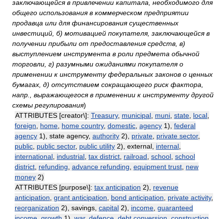
заключающейся в привлечении капитала, необходимого для
общего использования в коммерческом предприятии
продавца или для финансирования существенных
инвестиций, б) мотивацией покупателя, заключающейся в
получении прибыли от предоставления средств, в)
выступлением инструмента в роли предмета обычной
торговли, г) разумными ожиданиями покупателя о
применении к инструменту федеральных законов о ценных
бумагах, д) отсутствием сокращающего риск фактора,
напр., выражающегося в применении к инструменту другой
схемы регулирования
)
ATTRIBUTES [creator\]:
Treasury
,
municipal
,
muni
,
state
,
local
,
foreign
,
home
,
home country
,
domestic
,
agency
1),
federal
agency
1), state agency,
authority
2),
private
,
private sector
,
public
,
public sector
,
public utility
2), external,
internal
,
international
,
industrial
,
tax district
,
railroad
,
school
,
school
district
,
refunding
,
advance refunding
,
equipment trust
,
new
money
2)
ATTRIBUTES [purpose\]:
tax anticipation
2),
revenue
anticipation
,
grant anticipation
,
bond anticipation
,
private activity
,
reorganization
2), savings,
capital
2),
income
,
guaranteed
income
,
growth
1),
war
,
defence
,
debt conversion
,
construction