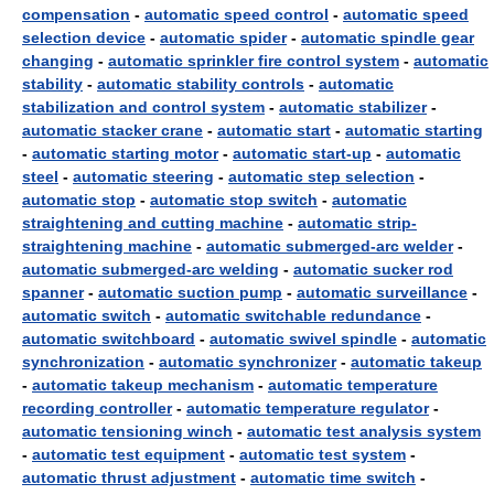
compensation
-
automatic speed control
-
automatic speed
selection device
-
automatic spider
-
automatic spindle gear
changing
-
automatic sprinkler fire control system
-
automatic
stability
-
automatic stability controls
-
automatic
stabilization and control system
-
automatic stabilizer
-
automatic stacker crane
-
automatic start
-
automatic starting
-
automatic starting motor
-
automatic start-up
-
automatic
steel
-
automatic steering
-
automatic step selection
-
automatic stop
-
automatic stop switch
-
automatic
straightening and cutting machine
-
automatic strip-
straightening machine
-
automatic submerged-arc welder
-
automatic submerged-arc welding
-
automatic sucker rod
spanner
-
automatic suction pump
-
automatic surveillance
-
automatic switch
-
automatic switchable redundance
-
automatic switchboard
-
automatic swivel spindle
-
automatic
synchronization
-
automatic synchronizer
-
automatic takeup
-
automatic takeup mechanism
-
automatic temperature
recording controller
-
automatic temperature regulator
-
automatic tensioning winch
-
automatic test analysis system
-
automatic test equipment
-
automatic test system
-
automatic thrust adjustment
-
automatic time switch
-