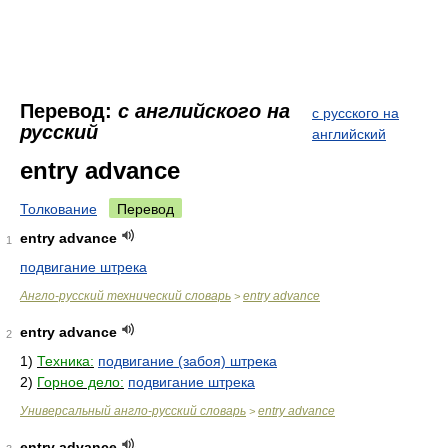
Перевод:
с английского на
с русского на
русский
английский
entry advance
Толкование
Перевод
entry advance
1
подвигание штрека
Англо-русский технический словарь
entry advance
>
entry advance
2
1)
Техника:
подвигание (забоя) штрека
2)
Горное дело:
подвигание штрека
Универсальный англо-русский словарь
entry advance
>
entry advance