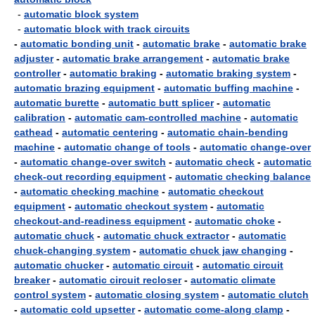
-
automatic block system
-
automatic block with track circuits
-
automatic bonding unit
-
automatic brake
-
automatic brake
adjuster
-
automatic brake arrangement
-
automatic brake
controller
-
automatic braking
-
automatic braking system
-
automatic brazing equipment
-
automatic buffing machine
-
automatic burette
-
automatic butt splicer
-
automatic
calibration
-
automatic cam-controlled machine
-
automatic
cathead
-
automatic centering
-
automatic chain-bending
machine
-
automatic change of tools
-
automatic change-over
-
automatic change-over switch
-
automatic check
-
automatic
check-out recording equipment
-
automatic checking balance
-
automatic checking machine
-
automatic checkout
equipment
-
automatic checkout system
-
automatic
checkout-and-readiness equipment
-
automatic choke
-
automatic chuck
-
automatic chuck extractor
-
automatic
chuck-changing system
-
automatic chuck jaw changing
-
automatic chucker
-
automatic circuit
-
automatic circuit
breaker
-
automatic circuit recloser
-
automatic climate
control system
-
automatic closing system
-
automatic clutch
-
automatic cold upsetter
-
automatic come-along clamp
-