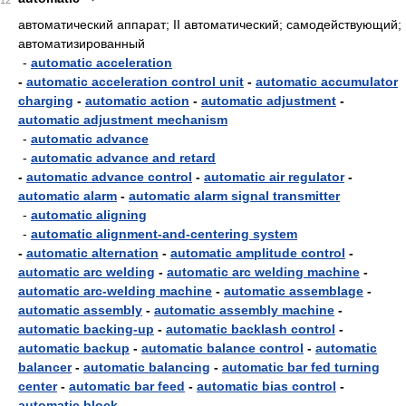
12
автоматический аппарат; II автоматический; самодействующий;
автоматизированный
-
automatic acceleration
-
automatic acceleration control unit
-
automatic accumulator
charging
-
automatic action
-
automatic adjustment
-
automatic adjustment mechanism
-
automatic advance
-
automatic advance and retard
-
automatic advance control
-
automatic air regulator
-
automatic alarm
-
automatic alarm signal transmitter
-
automatic aligning
-
automatic alignment-and-centering system
-
automatic alternation
-
automatic amplitude control
-
automatic arc welding
-
automatic arc welding machine
-
automatic arc-welding machine
-
automatic assemblage
-
automatic assembly
-
automatic assembly machine
-
automatic backing-up
-
automatic backlash control
-
automatic backup
-
automatic balance control
-
automatic
balancer
-
automatic balancing
-
automatic bar fed turning
center
-
automatic bar feed
-
automatic bias control
-
automatic block