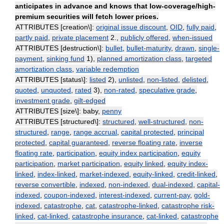
anticipates in advance and knows that low-coverage/high-
premium securities will fetch lower prices.
ATTRIBUTES [creation\]:
original issue discount
,
OID
,
fully paid
,
partly paid
,
private placement
2.,
publicly offered
,
when-issued
ATTRIBUTES [destruction\]:
bullet
,
bullet-maturity
,
drawn
,
single-
payment
,
sinking fund
1),
planned amortization class
,
targeted
amortization class
,
variable redemption
ATTRIBUTES [status\]:
listed
2),
unlisted
,
non-listed
,
delisted
,
quoted
,
unquoted
,
rated
3),
non-rated
,
speculative grade
,
investment grade
,
gilt-edged
ATTRIBUTES [size\]: baby,
penny
ATTRIBUTES [structured\]:
structured
,
well-structured
,
non-
structured
,
range
,
range accrual
,
capital protected
,
principal
protected
,
capital guaranteed
,
reverse floating rate
,
inverse
floating rate
,
participation
,
equity index participation
,
equity
participation
,
market participation
,
equity linked
,
equity index-
linked
,
index-linked
,
market-indexed
,
equity-linked
,
credit-linked
,
reverse convertible
,
indexed
,
non-indexed
,
dual-indexed
,
capital-
indexed
,
coupon-indexed
,
interest-indexed
,
current-pay
,
gold-
indexed
,
catastrophe
,
cat
,
catastrophe-linked
,
catastrophe risk-
linked
,
cat-linked
,
catastrophe insurance
,
cat-linked
,
catastrophe