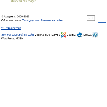
…
Wikipédia en Français
© Академик, 2000-2026
18+
Обратная связь:
Техподдержка
,
Реклама на сайте
👣 Путешествия
Экспорт словарей на сайты
, сделанные на PHP,
Joomla,
Drupal,
WordPress, MODx.