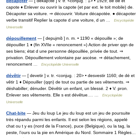
décapoter
— [ dekapɔte ] v. tr. <conjug. : 1> • 1929; de dé et
capote ♦ Enlever ou ouvrir la capote (et par ext. le toit mobile) de.
Décapoter sa voiture. ⇒ découvrir. Voiture décapotée. ● décapoter
verbe transitif Replier la capote d une voiture, d un …
Encyclopédie
Universelle
dépouillement
— [ depujmɑ̃ ] n. m. • 1190 « dépouille »; de
dépouiller 1 ♦ (fin XVIIe « renoncement ») Action de priver qqn de
ses biens; état d une personne dépouillée, privée de tout. ⇒
privation. Dépouillement volontaire par ascèse. ⇒ détachement,
renoncement …
Encyclopédie Universelle
dévêtir
— [ devetir ] v. tr. <conjug. : 20> • desvestir 1160; de dé et
vêtir 1 ♦ Dépouiller (qqn) de tout ou partie de ses vêtements. ⇒
déshabiller; dénuder. Dévêtir un enfant, un blessé. 2 ♦ V. pron.
Enlever ses vêtements. Elle s est dévêtue.… …
Encyclopédie
Universelle
Chat-bite
— Jeu du loup Le jeu du loup est un jeu de poursuite
très répandu parmi les enfants. Il est selon les régions, appelé
chat ou t y es (nord de la France), puce (Belgique), ou la tag, la
peste, l’ours ou la pie en Amérique du Nord. Sommaire 1 Règles…