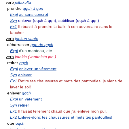
verb
joltakulta
prendre
qqch à qqn
Expl
au sens concret
Syn
enlever (qqch à qqn), subtiliser (qqch à qqn)
Ex1
Il réussit à prendre la balle à son adversaire sans le
faucher.
verb
jonkun vaate
débarrasser
qqn de qqch
Expl
d'un manteau, etc.
verb
jotakin (vaatteista jne.)
retirer
qqch
Expl
enlever un vêtement
Syn
enlever
Ex1
Retire tes chaussures et mets des pantoufles, je viens de
laver le sol!
enlever
qqch
Expl
un vêtement
Syn
retirer
Ex1
Il faisait tellement chaud que j'ai enlevé mon pull.
Ex2
Enlève-donc tes chaussures et mets tes pantoufles!
ôter
qqch