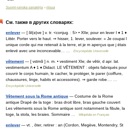
Suomi-ranska sanakirja
riisua
>
См. также в других словарях:
enlever
— [ ɑ̃l(ə)ve ] v. tr. <conjug. : 5> • XIIe; pour en lever I ♦ 1 ♦
Littér. Porter vers le haut. ⇒ hisser, 1. lever, soulever. « Je coupai l
unique corde qui me retenait à la terre, et je m aperçus que j étais
enlevé avec une inconcevable… …
Encyclopédie Universelle
vêtement
— [ vɛtmɑ̃ ] n. m. • vestiment XIe; de vêtir, d apr. lat.
vestimentum A ♦ 1 ♦ Didact. LE VÊTEMENT : objets fabriqués pour
couvrir le corps humain, le cacher, le protéger, le parer (coiffure,
chaussures, linge, habits et accessoires). ⇒ garde robe.… …
Encyclopédie Universelle
Vêtement sous la Rome antique
— Costume de la Rome
antique Drapé de la toge : bras droit libre, bras gauche couvert
Les vêtements sous la Rome antique sont notamment la fibule, la
toge, la stola, les braies. Sommaire …
Wikipédia en Français
enlever
— vt. , ôter, retirer : an (Cordon, Megève, Montendry, St