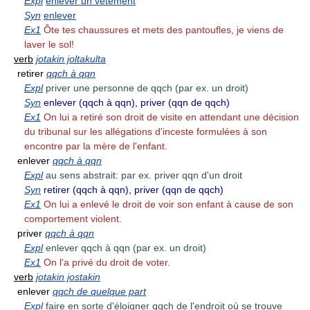
Expl
enlever un vêtement
Syn
enlever
Ex1
Ôte tes chaussures et mets des pantoufles, je viens de
laver le sol!
verb
jotakin joltakulta
retirer
qqch à qqn
Expl
priver une personne de qqch (par ex. un droit)
Syn
enlever (qqch à qqn), priver (qqn de qqch)
Ex1
On lui a retiré son droit de visite en attendant une décision
du tribunal sur les allégations d'inceste formulées à son
encontre par la mère de l'enfant.
enlever
qqch à qqn
Expl
au sens abstrait: par ex. priver qqn d'un droit
Syn
retirer (qqch à qqn), priver (qqn de qqch)
Ex1
On lui a enlevé le droit de voir son enfant à cause de son
comportement violent.
priver
qqch à qqn
Expl
enlever qqch à qqn (par ex. un droit)
Ex1
On l'a privé du droit de voter.
verb
jotakin jostakin
enlever
qqch de quelque part
Expl
faire en sorte d'éloigner qqch de l'endroit où se trouve