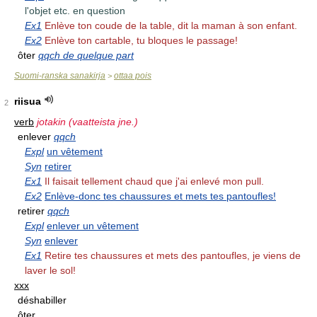
l'objet etc. en question
Ex1
Enlève ton coude de la table, dit la maman à son enfant.
Ex2
Enlève ton cartable, tu bloques le passage!
ôter
qqch de quelque part
Suomi-ranska sanakirja
ottaa pois
>
riisua
2
verb
jotakin (vaatteista jne.)
enlever
qqch
Expl
un vêtement
Syn
retirer
Ex1
Il faisait tellement chaud que j'ai enlevé mon pull.
Ex2
Enlève-donc tes chaussures et mets tes pantoufles!
retirer
qqch
Expl
enlever un vêtement
Syn
enlever
Ex1
Retire tes chaussures et mets des pantoufles, je viens de
laver le sol!
xxx
déshabiller
ôter