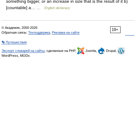
something bigger, or an increase in size that is the result of it b)
[countable] a… …
English dictionary
© Академик, 2000-2026
18+
Обратная связь:
Техподдержка
,
Реклама на сайте
👣 Путешествия
Экспорт словарей на сайты
, сделанные на PHP,
Joomla,
Drupal,
WordPress, MODx.