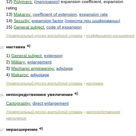
12)
Polymers:
(теплового)
expansion coefficient, expansion
rating
13)
Makarov:
coefficient of extension
,
expansion rate
14)
Security:
expansion factor
(текста при шифровании)
15)
General subject:
code of expansion
Универсальный русско-английский словарь
коэффициент расширения
>
наставка
115
1)
General subject:
extension
2)
Military:
enlargement
3)
Mechanic engineering:
adjutage
4)
Makarov:
adjustage
Универсальный русско-английский словарь
наставка
>
непосредственное увеличение
116
Cartography:
direct enlargement
Универсальный русско-английский словарь
непосредственное
>
увеличение
нерасширение
117