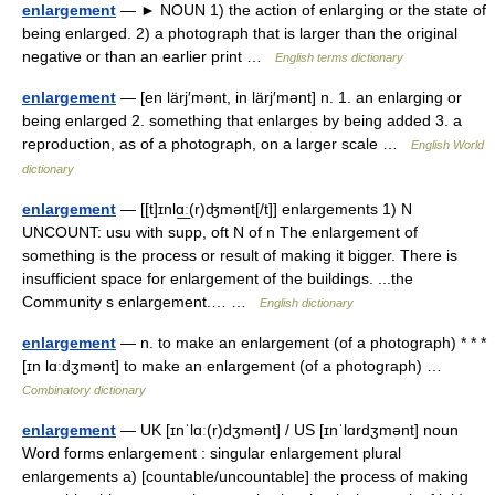
enlargement
— ► NOUN 1) the action of enlarging or the state of
being enlarged. 2) a photograph that is larger than the original
negative or than an earlier print …
English terms dictionary
enlargement
— [en lärj′mənt, in lärj′mənt] n. 1. an enlarging or
being enlarged 2. something that enlarges by being added 3. a
reproduction, as of a photograph, on a larger scale …
English World
dictionary
enlargement
— [[t]ɪnlɑ͟ː(r)ʤmənt[/t]] enlargements 1) N
UNCOUNT: usu with supp, oft N of n The enlargement of
something is the process or result of making it bigger. There is
insufficient space for enlargement of the buildings. ...the
Community s enlargement.… …
English dictionary
enlargement
— n. to make an enlargement (of a photograph) * * *
[ɪn lɑːdʒmənt] to make an enlargement (of a photograph) …
Combinatory dictionary
enlargement
— UK [ɪnˈlɑː(r)dʒmənt] / US [ɪnˈlɑrdʒmənt] noun
Word forms enlargement : singular enlargement plural
enlargements a) [countable/uncountable] the process of making