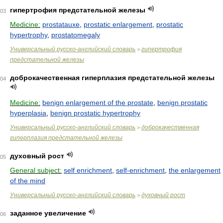
гипертрофия предстательной железы
03
Medicine:
prostatauxe
,
prostatic enlargement
,
prostatic
hypertrophy
,
prostatomegaly
Универсальный русско-английский словарь
гипертрофия
>
предстательной железы
доброкачественная гиперплазия предстательной железы
04
Medicine:
benign enlargement of the prostate
,
benign prostatic
hyperplasia
,
benign prostatic hypertrophy
Универсальный русско-английский словарь
доброкачественная
>
гиперплазия предстательной железы
духовный рост
05
General subject:
self enrichment
,
self-enrichment
,
the enlargement
of the mind
Универсальный русско-английский словарь
духовный рост
>
заданное увеличение
06