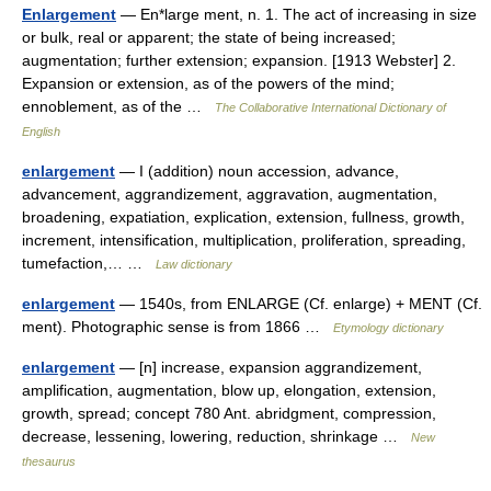
Enlargement
— En*large ment, n. 1. The act of increasing in size
or bulk, real or apparent; the state of being increased;
augmentation; further extension; expansion. [1913 Webster] 2.
Expansion or extension, as of the powers of the mind;
ennoblement, as of the …
The Collaborative International Dictionary of
English
enlargement
— I (addition) noun accession, advance,
advancement, aggrandizement, aggravation, augmentation,
broadening, expatiation, explication, extension, fullness, growth,
increment, intensification, multiplication, proliferation, spreading,
tumefaction,… …
Law dictionary
enlargement
— 1540s, from ENLARGE (Cf. enlarge) + MENT (Cf.
ment). Photographic sense is from 1866 …
Etymology dictionary
enlargement
— [n] increase, expansion aggrandizement,
amplification, augmentation, blow up, elongation, extension,
growth, spread; concept 780 Ant. abridgment, compression,
decrease, lessening, lowering, reduction, shrinkage …
New
thesaurus