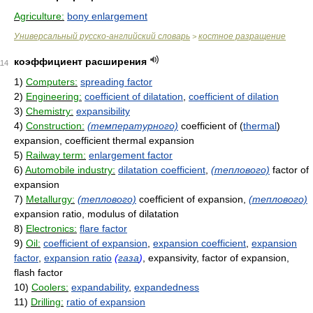
Agriculture:
bony enlargement
Универсальный русско-английский словарь
костное разращение
>
коэффициент расширения
114
1)
Computers:
spreading factor
2)
Engineering:
coefficient of dilatation
,
coefficient of dilation
3)
Chemistry:
expansibility
4)
Construction:
(температурного)
coefficient of (
thermal
)
expansion, coefficient thermal expansion
5)
Railway term:
enlargement factor
6)
Automobile industry:
dilatation coefficient
,
(теплового)
factor of
expansion
7)
Metallurgy:
(теплового)
coefficient of expansion,
(теплового)
expansion ratio, modulus of dilatation
8)
Electronics:
flare factor
9)
Oil:
coefficient of expansion
,
expansion coefficient
,
expansion
factor
,
expansion ratio
(
газа
)
, expansivity, factor of expansion,
flash factor
10)
Coolers:
expandability
,
expandedness
11)
Drilling:
ratio of expansion