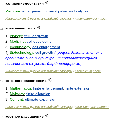
каликопиелоэктазия
110
Medicine:
enlargement of renal pelvis and calyces
Универсальный русско-английский словарь
каликопиелоэктазия
>
клеточный рост
111
1)
Biology:
cellular growth
2)
Medicine:
cell developing
3)
Immunology:
cell enlargement
4)
Biotechnology:
cell growth
(процесс деления клеток в
организме либо в культуре, не сопровождающийся
повышением их уровня дифференцировки)
Универсальный русско-английский словарь
клеточный рост
>
конечное расширение
112
1)
Mathematics:
finite enlargement
,
finite extension
2)
Makarov:
finite dilatation
3)
Cement:
ultimate expansion
Универсальный русско-английский словарь
конечное расширение
>
костное разращение
113