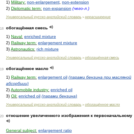
1)
Military:
non-enlargement
,
non-extension
2)
Diplomatic term:
non-expansion
(чего-л.)
Универсальный русско-английский словарь
нерасширение
>
обогащённая смесь
118
1)
Naval:
enriched mixture
2)
Railway term:
enlargement mixture
3)
Astronautics:
rich mixture
Универсальный русско-английский словарь
обогащённая смесь
>
обогащённое масло
119
1)
Railway term:
enlargement oil
(парами бензина при масляной
абсорбции)
2)
Automobile industry:
enriched oil
3)
Oil:
enriched oil
(парами бензина)
Универсальный русско-английский словарь
обогащённое масло
>
отношение увеличенного изображения к первоначальному
20
General subject:
enlargement ratio