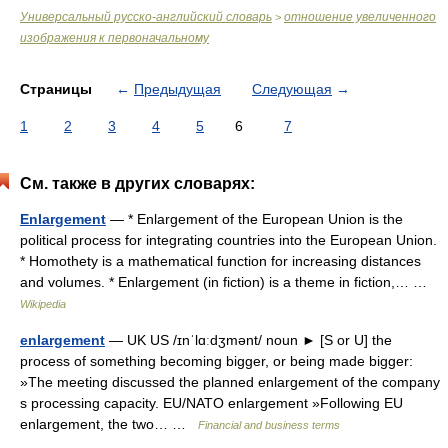
Универсальный русско-английский словарь
отношение увеличенного
>
изображения к первоначальному
Страницы
←
Предыдущая
Следующая
→
1
2
3
4
5
6
7
См. также в других словарях:
Enlargement
— * Enlargement of the European Union is the
political process for integrating countries into the European Union.
* Homothety is a mathematical function for increasing distances
and volumes. * Enlargement (in fiction) is a theme in fiction,… …
Wikipedia
enlargement
— UK US /ɪnˈlɑːdʒmənt/ noun ► [S or U] the
process of something becoming bigger, or being made bigger:
»The meeting discussed the planned enlargement of the company
s processing capacity. EU/NATO enlargement »Following EU
enlargement, the two… …
Financial and business terms