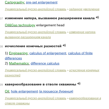
Cartography:
pre-set enlargement
Универсальный русско-английский словарь
заданное увеличение
>
изменение напора, вызванное расширением канала
07
Oil&Gas technology
enlargement head
Универсальный русско-английский словарь
изменение напора,
>
вызванное расширением канала
исчисление конечных разностей
08
1)
Engineering:
calculus of enlargement
,
calculus of finite
differences
2)
Mathematics:
difference calculus
Универсальный русско-английский словарь
исчисление конечных
>
разностей
кавернообразование в стволе скважины
09
Oil:
hole enlargement
(в процессе бурения)
Универсальный русско-английский словарь
кавернообразование в
>
стволе скважины