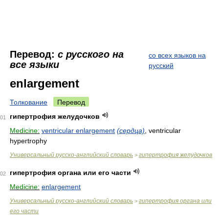
Перевод:
с русского на
со всех языков на
все языки
русский
enlargement
Толкование
Перевод
гипертрофия желудочков
01
Medicine:
ventricular enlargement
(сердца)
, ventricular
hypertrophy
Универсальный русско-английский словарь
гипертрофия желудочков
>
гипертрофия органа или его части
02
Medicine:
enlargement
Универсальный русско-английский словарь
гипертрофия органа или
>
его части