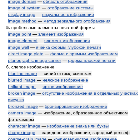
image domain
—
область отображения
image of system
—
отображение системы
display image
—
визуальное отображение
image method
—
метод зеркального отображения
5.
пробельные элементы печатной формы
image point
—
элемент изображения
image element
—
элемент изображения
image well
—
ячейка формы глубокой печати
direct image plate
—
форма с прямым изображением
planographic image carrier
—
форма плоской печати
6.
слепое изображение
blueline image
— синий оттиск, «синька»
blurred image
—
неясное изображение
brilliant image
—
яркое изображение
broken image
—
отсутствие изображения в отдельных участках
рисунка
bronzed image
—
бронзированное изображение
camera image
— изображение, образованное объективом
фотокамеры
character image
—
изображение знака или буквы
charge image
— зарядное изображение; зарядный рельеф
coarse-grain image
—
крупнозернистое изображение