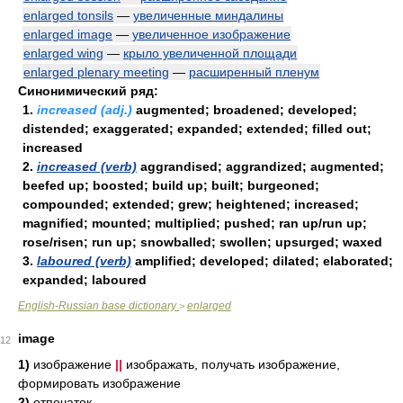
enlarged tonsils
—
увеличенные миндалины
enlarged image
—
увеличенное изображение
enlarged wing
—
крыло увеличенной площади
enlarged plenary meeting
—
расширенный пленум
Синонимический ряд:
1.
increased (adj.)
augmented; broadened; developed;
distended; exaggerated; expanded; extended; filled out;
increased
2.
increased (verb)
aggrandised; aggrandized; augmented;
beefed up; boosted; build up; built; burgeoned;
compounded; extended; grew; heightened; increased;
magnified; mounted; multiplied; pushed; ran up/run up;
rose/risen; run up; snowballed; swollen; upsurged; waxed
3.
laboured (verb)
amplified; developed; dilated; elaborated;
expanded; laboured
English-Russian base dictionary
enlarged
>
image
12
1)
изображение
||
изображать, получать изображение,
формировать изображение
2)
отпечаток