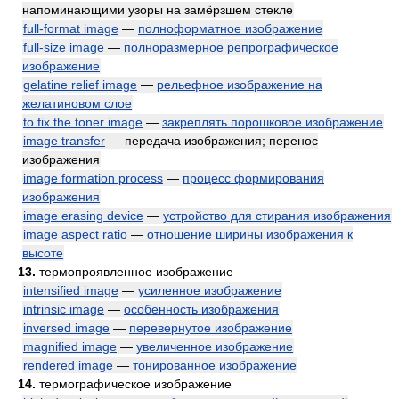
напоминающими узоры на замёрзшем стекле
full-format image
—
полноформатное изображение
full-size image
—
полноразмерное репрографическое
изображение
gelatine relief image
—
рельефное изображение на
желатиновом слое
to fix the toner image
—
закреплять порошковое изображение
image transfer
— передача изображения; перенос
изображения
image formation process
—
процесс формирования
изображения
image erasing device
—
устройство для стирания изображения
image aspect ratio
—
отношение ширины изображения к
высоте
13.
термопроявленное изображение
intensified image
—
усиленное изображение
intrinsic image
—
особенность изображения
inversed image
—
перевернутое изображение
magnified image
—
увеличенное изображение
rendered image
—
тонированное изображение
14.
термографическое изображение