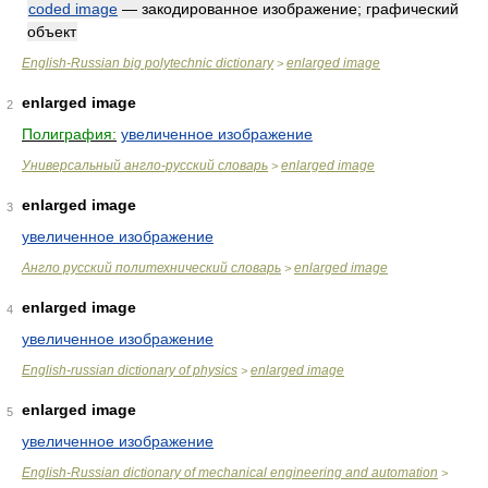
coded image
— закодированное изображение; графический
объект
English-Russian big polytechnic dictionary
enlarged image
>
enlarged image
2
Полиграфия:
увеличенное изображение
Универсальный англо-русский словарь
enlarged image
>
enlarged image
3
увеличенное изображение
Англо русский политехнический словарь
enlarged image
>
enlarged image
4
увеличенное изображение
English-russian dictionary of physics
enlarged image
>
enlarged image
5
увеличенное изображение
English-Russian dictionary of mechanical engineering and automation
>