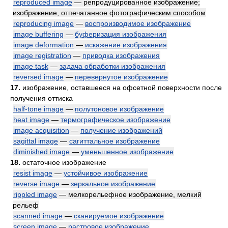
reproduced image
— репродуцированное изображение;
изображение, отпечатанное фотографическим способом
reproducing image
—
воспроизводимое изображение
image buffering
—
буферизация изображения
image deformation
—
искажение изображения
image registration
—
приводка изображения
image task
—
задача обработки изображения
reversed image
—
перевернутое изображение
17.
изображение, оставшееся на офсетной поверхности после
получения оттиска
half-tone image
—
полутоновое изображение
heat image
—
термографическое изображение
image acquisition
—
получение изображений
sagittal image
—
сагиттальное изображение
diminished image
—
уменьшенное изображение
18.
остаточное изображение
resist image
—
устойчивое изображение
reverse image
—
зеркальное изображение
rippled image
— мелкорельефное изображение, мелкий
рельеф
scanned image
—
сканируемое изображение
screen image
—
растровое изображение