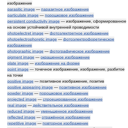
изображение
parasitic image
—
паразитное изображение
particulate image
—
порошковое изображение
persistent conductivity image
— изображение, сформированное
на основе устойчивой внутренней проводимости
photoelectret image
—
фотоэлектретное изображение
photoelectrophoretic image
—
фотоэлектрофоретическое
изображение
photographic image
—
фотографическое изображение
pigment image
—
окрашенное изображение
plate image
—
изображение на форме
point image
— точечное изображение, изображение, разбитое
на точки
positive image
— позитивное изображение, позитив
positive appearing image
—
позитивное изображение
powder image
—
порошковое изображение
projected image
—
спроецированное изображение
real image
—
действительное изображение
reduced image
—
уменьшенное изображение
reflected image
—
отражённое изображение
repetitive image
—
повторное изображение