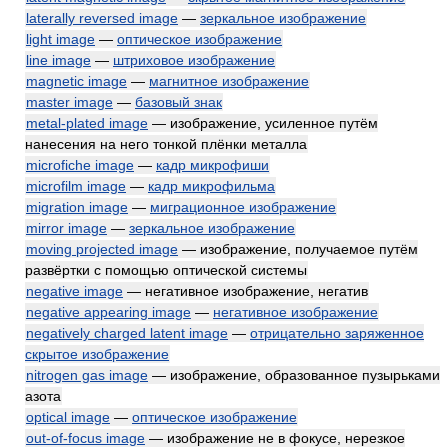
laterally reversed image
—
зеркальное изображение
light image
—
оптическое изображение
line image
—
штриховое изображение
magnetic image
—
магнитное изображение
master image
—
базовый знак
metal-plated image
— изображение, усиленное путём
нанесения на него тонкой плёнки металла
microfiche image
—
кадр микрофиши
microfilm image
—
кадр микрофильма
migration image
—
миграционное изображение
mirror image
—
зеркальное изображение
moving projected image
— изображение, получаемое путём
развёртки с помощью оптической системы
negative image
— негативное изображение, негатив
negative appearing image
—
негативное изображение
negatively charged latent image
—
отрицательно заряженное
скрытое изображение
nitrogen gas image
— изображение, образованное пузырьками
азота
optical image
—
оптическое изображение
out-of-focus image
— изображение не в фокусе, нерезкое