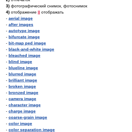
3)
фотографический снимок, фотоснимок
4)
отображение
||
отображать
-
aerial image
-
after images
-
autotype image
-
bifurcate image
-
bit-map ped image
-
black-and-white image
-
bleached image
-
blind image
-
blueline image
-
blurred image
-
brilliant image
-
broken image
-
bronzed image
-
camera image
-
character image
-
charge image
-
coarse-grain image
-
color image
-
color separation image