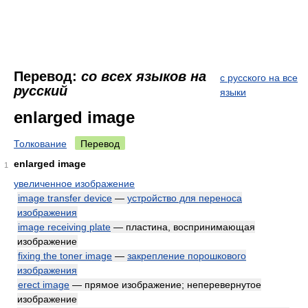
Перевод:
со всех языков на
с русского на все
русский
языки
enlarged image
Толкование
Перевод
enlarged image
1
увеличенное изображение
image transfer device
—
устройство для переноса
изображения
image receiving plate
— пластина, воспринимающая
изображение
fixing the toner image
—
закрепление порошкового
изображения
erect image
— прямое изображение; неперевернутое
изображение