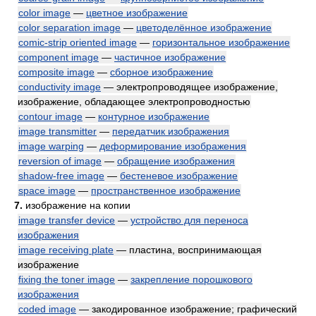
color image
—
цветное изображение
color separation image
—
цветоделённое изображение
comic-strip oriented image
—
горизонтальное изображение
component image
—
частичное изображение
composite image
—
сборное изображение
conductivity image
— электропроводящее изображение,
изображение, обладающее электропроводностью
contour image
—
контурное изображение
image transmitter
—
передатчик изображения
image warping
—
деформирование изображения
reversion of image
—
обращение изображения
shadow-free image
—
бестеневое изображение
space image
—
пространственное изображение
7.
изображение на копии
image transfer device
—
устройство для переноса
изображения
image receiving plate
— пластина, воспринимающая
изображение
fixing the toner image
—
закрепление порошкового
изображения
coded image
— закодированное изображение; графический