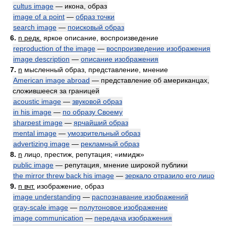
cultus image
— икона, образ
image of a point
—
образ точки
search image
—
поисковый образ
6.
n редк.
яркое описание, воспроизведение
reproduction of the image
—
воспроизведение изображения
image description
—
описание изображения
7.
n
мысленный образ, представление, мнение
American image abroad
— представление об американцах,
сложившееся за границей
acoustic image
—
звуковой образ
in his image
—
по образу Своему
sharpest image
—
ярчайший образ
mental image
—
умозрительный образ
advertizing image
—
рекламный образ
8.
n
лицо, престиж, репутация; «имидж»
public image
— репутация, мнение широкой публики
the mirror threw back his image
—
зеркало отразило его лицо
9.
n вчт.
изображение, образ
image understanding
—
распознавание изображений
gray-scale image
—
полутоновое изображение
image communication
—
передача изображения