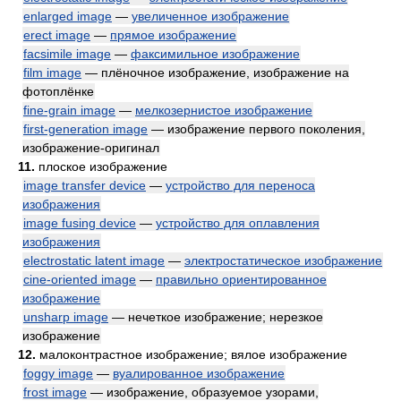
enlarged image
—
увеличенное изображение
erect image
—
прямое изображение
facsimile image
—
факсимильное изображение
film image
— плёночное изображение, изображение на
фотоплёнке
fine-grain image
—
мелкозернистое изображение
first-generation image
— изображение первого поколения,
изображение-оригинал
11.
плоское изображение
image transfer device
—
устройство для переноса
изображения
image fusing device
—
устройство для оплавления
изображения
electrostatic latent image
—
электростатическое изображение
cine-oriented image
—
правильно ориентированное
изображение
unsharp image
— нечеткое изображение; нерезкое
изображение
12.
малоконтрастное изображение; вялое изображение
foggy image
—
вуалированное изображение
frost image
— изображение, образуемое узорами,