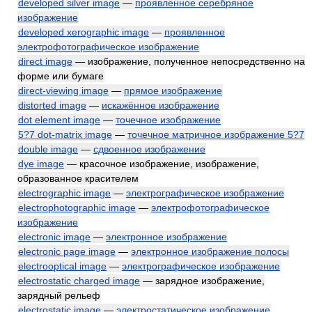
developed silver image
—
проявленное серебряное
изображение
developed xerographic image
—
проявленное
электрофотографическое изображение
direct image
— изображение, полученное непосредственно на
форме или бумаге
direct-viewing image
—
прямое изображение
distorted image
—
искажённое изображение
dot element image
—
точечное изображение
5?7 dot-matrix image
—
точечное матричное изображение 5?7
double image
—
сдвоенное изображение
dye image
— красочное изображение, изображение,
образованное красителем
electrographic image
—
электрографическое изображение
electrophotographic image
—
электрофотографическое
изображение
electronic image
—
электронное изображение
electronic page image
—
электронное изображение полосы
electrooptical image
—
электрографическое изображение
electrostatic charged image
— зарядное изображение,
зарядный рельеф
electrostatic image
—
электростатическое изображение