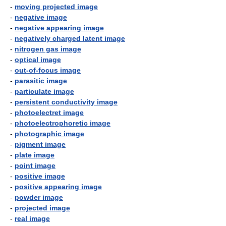
-
moving projected image
-
negative image
-
negative appearing image
-
negatively charged latent image
-
nitrogen gas image
-
optical image
-
out-of-focus image
-
parasitic image
-
particulate image
-
persistent conductivity image
-
photoelectret image
-
photoelectrophoretic image
-
photographic image
-
pigment image
-
plate image
-
point image
-
positive image
-
positive appearing image
-
powder image
-
projected image
-
real image