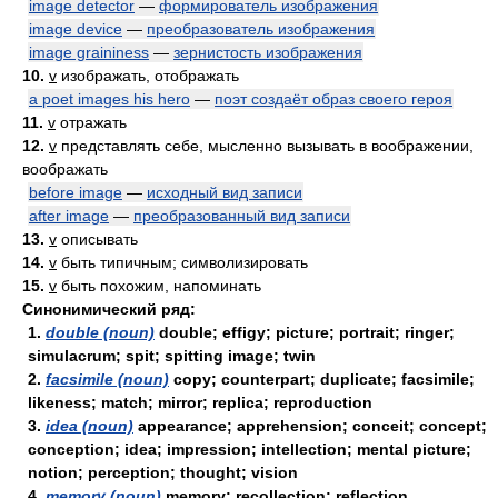
image detector
—
формирователь изображения
image device
—
преобразователь изображения
image graininess
—
зернистость изображения
10.
v
изображать, отображать
a poet images his hero
—
поэт создаёт образ своего героя
11.
v
отражать
12.
v
представлять себе, мысленно вызывать в воображении,
воображать
before image
—
исходный вид записи
after image
—
преобразованный вид записи
13.
v
описывать
14.
v
быть типичным; символизировать
15.
v
быть похожим, напоминать
Синонимический ряд:
1.
double (noun)
double; effigy; picture; portrait; ringer;
simulacrum; spit; spitting image; twin
2.
facsimile (noun)
copy; counterpart; duplicate; facsimile;
likeness; match; mirror; replica; reproduction
3.
idea (noun)
appearance; apprehension; conceit; concept;
conception; idea; impression; intellection; mental picture;
notion; perception; thought; vision
4.
memory (noun)
memory; recollection; reflection