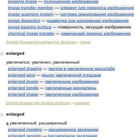
wysiwyg image
—
полноценное изображение
image transfer member
—
элемент для переноса изображения
image scanning system
—
система сканирования изображения
image dissection
—
развёртка или разложение изображения
image bearing surface
— поверхность, несущая изображение
chemical image transfer
—
химический перенос изображения
English-Russian big polytechnic dictionary
image
>
enlarged
10
увеличился; увеличил; увеличенный
enlarged drawing
—
чертеж в увеличенном масштабе
enlarged wing
—
крыло увеличенной площади
enlarged image
—
увеличенное изображение
enlarged tonsils
—
увеличенные миндалины
enlarged image
—
увеличенное изображение
English-Russian big medical dictionary
enlarged
>
enlarged
11
a
увеличенный, расширенный
enlarged meeting
—
расширенное заседание
enlarged session
—
расширенное заседание