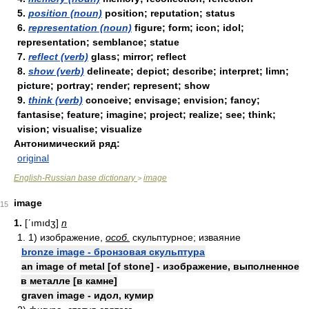
5.
position (noun)
position; reputation; status
6.
representation (noun)
figure; form; icon; idol;
representation; semblance; statue
7.
reflect (verb)
glass; mirror; reflect
8.
show (verb)
delineate; depict; describe; interpret; limn;
picture; portray; render; represent; show
9.
think (verb)
conceive; envisage; envision; fancy;
fantasise; feature; imagine; project; realize; see; think;
vision; visualise; visualize
Антонимический ряд:
original
English-Russian base dictionary
image
>
image
15
1.
[ʹımıdʒ]
n
1. 1) изображение,
особ.
скульптурное; изваяние
bronze image - бронзовая скульптура
an image of metal [of stone] - изображение, выполненное
в металле [в камне]
graven image - идол, кумир