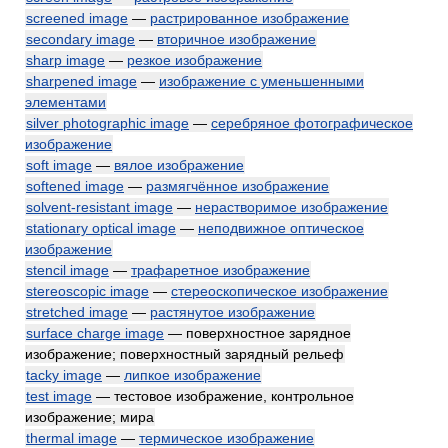
screened image
—
растрированное изображение
secondary image
—
вторичное изображение
sharp image
—
резкое изображение
sharpened image
—
изображение с уменьшенными
элементами
silver photographic image
—
серебряное фотографическое
изображение
soft image
—
вялое изображение
softened image
—
размягчённое изображение
solvent-resistant image
—
нерастворимое изображение
stationary optical image
—
неподвижное оптическое
изображение
stencil image
—
трафаретное изображение
stereoscopic image
—
стереоскопическое изображение
stretched image
—
растянутое изображение
surface charge image
— поверхностное зарядное
изображение; поверхностный зарядный рельеф
tacky image
—
липкое изображение
test image
— тестовое изображение, контрольное
изображение; мира
thermal image
—
термическое изображение