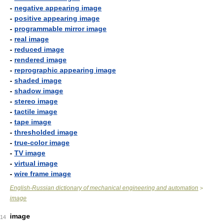
-
negative appearing image
-
positive appearing image
-
programmable mirror image
-
real image
-
reduced image
-
rendered image
-
reprographic appearing image
-
shaded image
-
shadow image
-
stereo image
-
tactile image
-
tape image
-
thresholded image
-
true-color image
-
TV image
-
virtual image
-
wire frame image
English-Russian dictionary of mechanical engineering and automation
>
image
image
14