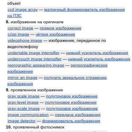
объект
ccd image array
—
матричный формирователь изображения
на ПЗС
8.
изображение на оригинале
correct image
—
прямое изображение
crisp image
—
чёткое изображение
videophone image
— изображение, переданное по
видеотелефону
undertable image intensifier
—
нижний усилитель изображения
undercouch image intensifier
—
нижний усилитель изображения
reprographic appearing image
—
репрографическое
изображение
mirror an image
—
получить зеркальное отражение
изображения
9.
проявленное изображение
gray scale image
—
полутоновое изображение
gray-level image
—
полутоновое изображение
gray-scale image
—
полутоновое изображение
image communication
—
передача изображения
image detector
—
формирователь изображения
10.
проявленный фотоснимок