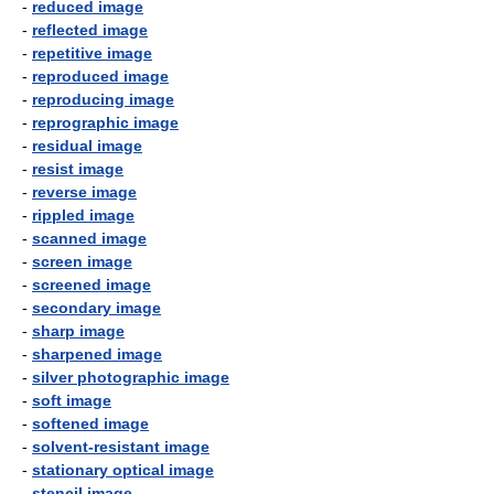
-
reduced image
-
reflected image
-
repetitive image
-
reproduced image
-
reproducing image
-
reprographic image
-
residual image
-
resist image
-
reverse image
-
rippled image
-
scanned image
-
screen image
-
screened image
-
secondary image
-
sharp image
-
sharpened image
-
silver photographic image
-
soft image
-
softened image
-
solvent-resistant image
-
stationary optical image
-
stencil image