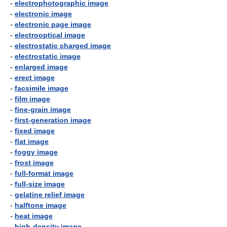
-
electrophotographic image
-
electronic image
-
electronic page image
-
electrooptical image
-
electrostatic charged image
-
electrostatic image
-
enlarged image
-
erect image
-
facsimile image
-
film image
-
fine-grain image
-
first-generation image
-
fixed image
-
flat image
-
foggy image
-
frost image
-
full-format image
-
full-size image
-
gelatine relief image
-
halftone image
-
heat image
-
high-density image