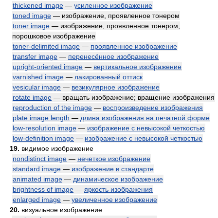
thickened image
—
усиленное изображение
toned image
— изображение, проявленное тонером
toner image
— изображение, проявленное тонером,
порошковое изображение
toner-delimited image
—
проявленное изображение
transfer image
—
перенесённое изображение
upright-oriented image
—
вертикальное изображение
varnished image
—
лакированный оттиск
vesicular image
—
везикулярное изображение
rotate image
— вращать изображение; вращение изображения
reproduction of the image
—
воспроизведение изображения
plate image length
—
длина изображения на печатной форме
low-resolution image
—
изображение с невысокой четкостью
low-definition image
—
изображение с невысокой четкостью
19.
видимое изображение
nondistinct image
—
нечеткое изображение
standard image
—
изображение в стандарте
animated image
—
динамическое изображение
brightness of image
—
яркость изображения
enlarged image
—
увеличенное изображение
20.
визуальное изображение