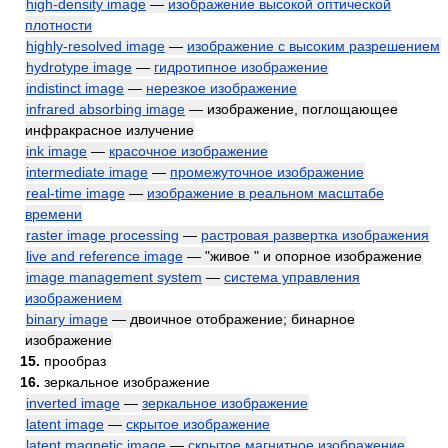
high-density image
—
изображение высокой оптической
плотности
highly-resolved image
—
изображение с высоким разрешением
hydrotype image
—
гидротипное изображение
indistinct image
—
нерезкое изображение
infrared absorbing image
— изображение, поглощающее
инфракрасное излучение
ink image
—
красочное изображение
intermediate image
—
промежуточное изображение
real-time image
—
изображение в реальном масштабе
времени
raster image processing
—
растровая развертка изображения
live and reference image
— "живое " и опорное изображение
image management system
—
система управления
изображением
binary image
— двоичное отображение; бинарное
изображение
15.
прообраз
16.
зеркальное изображение
inverted image
—
зеркальное изображение
latent image
—
скрытое изображение
latent magnetic image
—
скрытое магнитное изображение