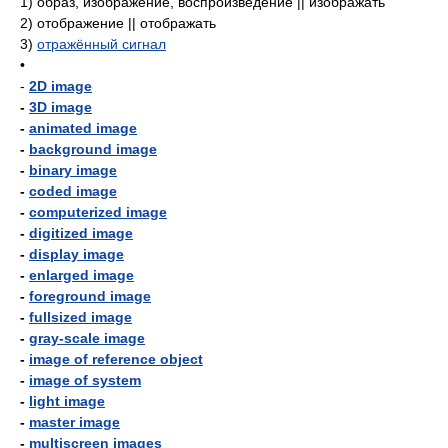
1)
образ, изображение, воспроизведение || изображать
2)
отображение || отображать
3)
отражённый сигнал
•
-
2D image
-
3D image
-
animated image
-
background image
-
binary image
-
coded image
-
computerized image
-
digitized image
-
display image
-
enlarged image
-
foreground image
-
fullsized image
-
gray-scale image
-
image of reference object
-
image of system
-
light image
-
master image
-
multiscreen images