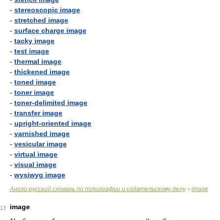
-
stereoscopic image
-
stretched image
-
surface charge image
-
tacky image
-
test image
-
thermal image
-
thickened image
-
toned image
-
toner image
-
toner-delimited image
-
transfer image
-
upright-oriented image
-
varnished image
-
vesicular image
-
virtual image
-
visual image
-
wysiwyg image
Англо-русский словарь по полиграфии и издательскому делу
image
>
image
13