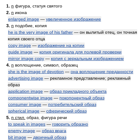
1.
n
фигура, статуя святого
2.
n
икона
enlarged image
—
увеличенное изображение
3.
n
подобие, копия
he is the very image of his father
— он вылитый отец, он точная
копия своего отца
copy image
—
изображение на копии
guide image
—
копия оригинала для полевой проверки
mirror image copy
—
копия с зеркальным изображением
4.
n
воплощение, символ, образец
she is the image of devotion
—
она воплощение преданности
advertising image
— рекламное представление; рекламный
образ
application image
—
образ прикладного объекта
componentwise image
—
покопонентный образ
consumer image
—
потребительский образ
spherical image
—
сферический образ
5.
n стил.
образ, фигура речи
to speak in images
—
говорить образно
enemy image
—
образ врага
bit image
—
двоичный образ