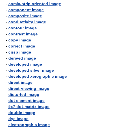
-
comic-strip oriented image
-
component image
-
composite image
-
conductivity image
-
contour image
-
contrast image
-
copy image
-
correct image
-
crisp image
-
derived image
-
developed image
-
developed silver image
-
developed xerographic image
-
direct image
-
direct-viewing image
-
distorted image
-
dot element image
-
5x7 dot-matrix image
-
double image
-
dye image
-
electrographic image