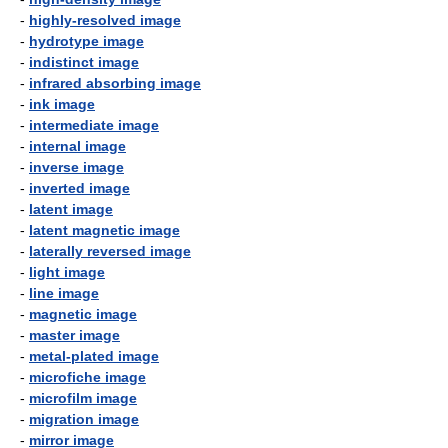
-
highly-resolved image
-
hydrotype image
-
indistinct image
-
infrared absorbing image
-
ink image
-
intermediate image
-
internal image
-
inverse image
-
inverted image
-
latent image
-
latent magnetic image
-
laterally reversed image
-
light image
-
line image
-
magnetic image
-
master image
-
metal-plated image
-
microfiche image
-
microfilm image
-
migration image
-
mirror image