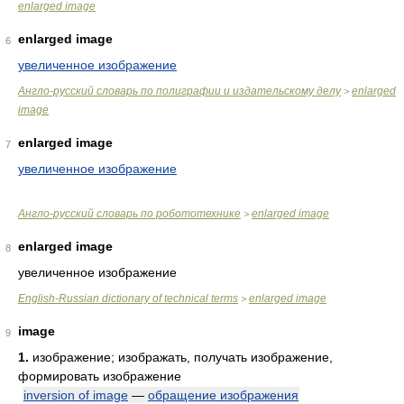
enlarged image
enlarged image
6
увеличенное изображение
Англо-русский словарь по полиграфии и издательскому делу
enlarged
>
image
enlarged image
7
увеличенное изображение
Англо-русский словарь по робототехнике
enlarged image
>
enlarged image
8
увеличенное изображение
English-Russian dictionary of technical terms
enlarged image
>
image
9
1.
изображение; изображать, получать изображение,
формировать изображение
inversion of image
—
обращение изображения