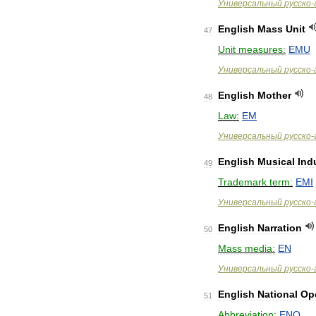
Универсальный
русско
-
English
Mass
Unit
47
Unit
measures:
EMU
Универсальный
русско
-
English
Mother
48
Law:
EM
Универсальный
русско
-
English
Musical
Ind
49
Trademark
term:
EMI
Универсальный
русско
-
English
Narration
50
Mass
media:
EN
Универсальный
русско
-
English
National
Op
51
Abbreviation:
ENO