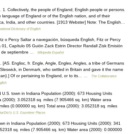
n
.
1
.
Collectively
,
the
people
of
England
;
English
people
or
persons
.
e
language
of
England
or
of
the
English
nation
,
and
of
their
ca
,
India
,
and
other
countries
. [
1913
Webster
]
Note:
The
English
…
national
Dictionary
of
English
itz
o
Percy
Saltar
a
navegación
,
búsqueda
English
,
Fitz
or
Percy
a
01
,
Capítulo
05
Guión
Zack
Estrin
Director
Randall
Zisk
Emisión
de
septiembre
…
Wikipedia
Español
a
. [
AS
.
Englisc
,
fr
.
Engle
,
Angle
,
Engles
,
Angles
,
a
tribe
of
Germans
Sleswick
,
in
Denmark
,
who
settled
in
Britain
and
gave
it
the
name
can
}.]
Of
or
pertaining
to
England
,
or
to
its
… …
The
Collaborative
glish
N
U
.
S
.
town
in
Indiana
Population
(
2000
)
:
673
Housing
Units
a
(
2000
)
:
3
.
052318
sq
.
miles
(
7
.
905466
sq
.
km
)
Water
area
miles
(
0
.
000000
sq
.
km
)
Total
area
(
2000
)
:
3
.
052318
sq
.
miles
tarDict
'
s
U
.
S
.
Gazetteer
Places
own
in
Indiana
Population
(
2000
)
:
673
Housing
Units
(
2000
)
:
341
52318
sq
.
miles
(
7
.
905466
sq
.
km
)
Water
area
(
2000
)
:
0
.
000000