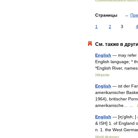
Страницы
←
Пр
1
2
3
См
.
также
в
друг
English
—
may
refer
English
language
; *
t
*
English
River
,
names
Wikipedia
English
—
ist
der
Fa
amerikanischer
Basket
1964
),
britischer
Porn
amerikanische
… …
English
— [
iŋ
′
glish
; ]
&
ISH
]
1
.
of
England
o
n
.
1
.
the
West
German
World
dictionary