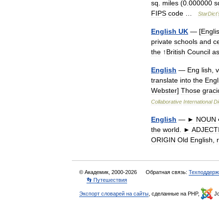
sq
.
miles
(
0
.
000000
s
FIPS
code
…
StarDict
'
English
UK
— [
Engli
private
schools
and
c
the
↑
British
Council
a
English
—
Eng
lish
,
v
translate
into
the
Engl
Webster
]
Those
graci
Collaborative
International
Di
English
—
►
NOUN
the
world
.
►
ADJECT
ORIGIN
Old
English
,
© Академик, 2000-2026
Обратная связь:
Техподдерж
👣 Путешествия
Экспорт словарей на сайты
, сделанные на PHP,
Jo