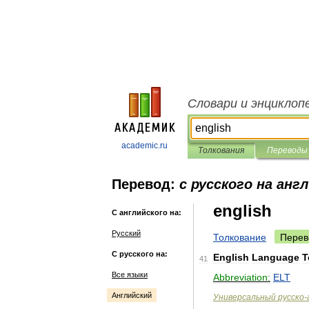
Словари и энциклоп
academic.ru
Толкования
Переводы
Перевод:
с русского на анг
english
С английского на:
Русский
Толкование
Перев
С русского на:
English
Language
T
41
Все языки
Abbreviation:
ELT
Английский
Универсальный
русско
-