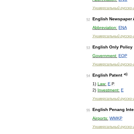
Универсальный
русско
-
English
Newspaper
52
Abbreviation:
ENA
Универсальный
русско
-
English
Only
Policy
53
Government:
EOP
Универсальный
русско
-
English
Patent
54
1
)
Law:
E
.
P
.
2
)
Investment:
E
Универсальный
русско
-
English
Penang
Inte
55
Airports:
WMKP
Универсальный
русско
-