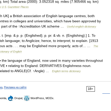
q
.
km
)
Total
area
(
2000
)
:
3
.
052318
sq
.
miles
(
7
.
905466
sq
.
km
)
s
U
.
S
.
Gazetteer
Places
sh
UK
]
a
British
association
of
English
language
centres
,
both
entres
in
colleges
and
universities
,
which
have
been
approved
by
s
part
of
the
↑
Accreditation
UK
scheme
…
Useful
english
dictionary
.
t
. [
imp
. &
p
.
p
. {
Englished
};
p
.
pr
. &
vb
.
n
. {
Englishing
}.]
1
.
To
ish
language
;
to
Anglicize
;
hence
,
to
interpret
;
to
explain
. [
1913
ous
acts
. . .
may
be
Englished
more
properly
,
acts
of
… …
The
ctionary
of
English
▪
the
language
of
England
,
now
used
in
many
varieties
throughout
IVE
▪
relating
to
England
.
DERIVATIVES
Englishness
noun
.
related
to
ANGLE
(
Cf
. ↑
Angle
) …
English
terms
dictionary
ка
,
Реклама на сайте
18+
omla,
Drupal,
WordPress, MODx.