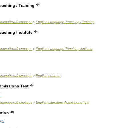
eaching
/
Training
английский
словарь
English
Language
Teaching
/
Training
>
eaching
Institute
английский
словарь
English
Language
Teaching
Institute
>
английский
словарь
English
Learner
>
dmissions
Test
T
английский
словарь
English
Literature
Admissions
Test
>
ction
MS