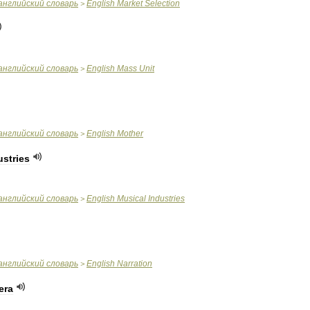
английский
словарь
English
Market
Selection
>
английский
словарь
English
Mass
Unit
>
английский
словарь
English
Mother
>
ustries
английский
словарь
English
Musical
Industries
>
английский
словарь
English
Narration
>
era