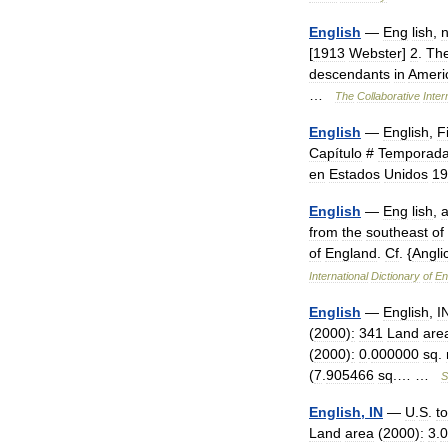
English
—
Eng
lish
,
[
1913
Webster
]
2
.
Th
descendants
in
Ameri
…
The
Collaborative
Inter
English
—
English
,
F
Capítulo
#
Temporad
en
Estados
Unidos
19
English
—
Eng
lish
,
from
the
southeast
of
of
England
.
Cf
. {
Angli
International
Dictionary
of
En
English
—
English
,
I
(
2000
)
:
341
Land
are
(
2000
)
:
0
.
000000
sq
.
(
7
.
905466
sq
.… …
S
English
,
IN
—
U
.
S
.
t
Land
area
(
2000
)
:
3
.
0