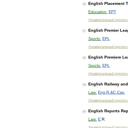
English
Placement
T
56
Education:
EPT
Универсальный
русско
-
English
Premier
Lea
57
Sports:
EPL
Универсальный
русско
-
English
Premiere
Le
58
Sports:
EPL
Универсальный
русско
-
English
Railway
and
59
Law:
Eng
.
R
.&
C
.
Cas
.
Универсальный
русско
-
English
Reports
Rep
60
Law:
E
.
R
.
Универсальный
русско
-