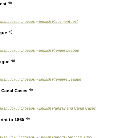
est
английский
словарь
English
Placement
Test
>
gue
английский
словарь
English
Premier
League
>
ague
английский
словарь
English
Premiere
League
>
Canal
Cases
английский
словарь
English
Railway
and
Canal
Cases
>
rint
to
1865
английский
словарь
English
Reports
Reprint
to
1865
>