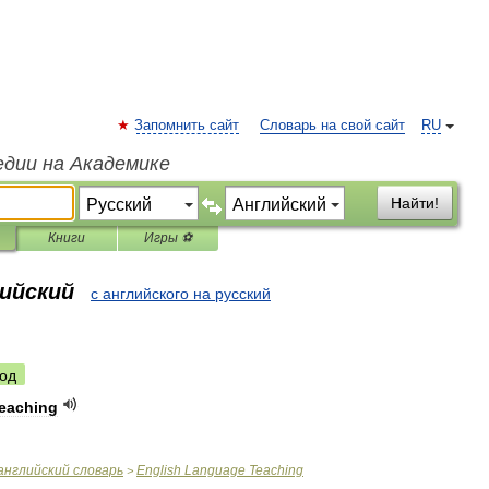
Запомнить сайт
Словарь на свой сайт
RU
едии на Академике
Найти!
Книги
Игры ⚽
лийский
с английского на русский
од
eaching
английский
словарь
English
Language
Teaching
>