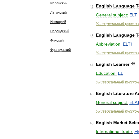
Испанский
English
Language
T
42
Латинский
General
subject:
ELT
Немецкий
Универсальный
русско
-
Персидский
English
Language
T
43
Финский
Abbreviation:
ELTI
Французский
Универсальный
русско
-
English
Learner
44
Education:
EL
Универсальный
русско
-
English
Literature
A
45
General
subject:
ELA
Универсальный
русско
-
English
Market
Sele
46
International
trade:
E