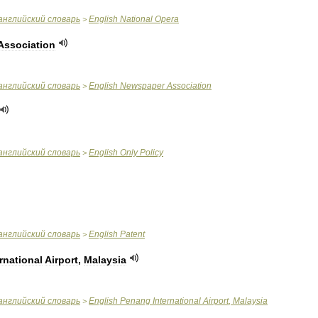
английский
словарь
English
National
Opera
>
Association
английский
словарь
English
Newspaper
Association
>
английский
словарь
English
Only
Policy
>
английский
словарь
English
Patent
>
rnational
Airport
,
Malaysia
английский
словарь
English
Penang
International
Airport
,
Malaysia
>