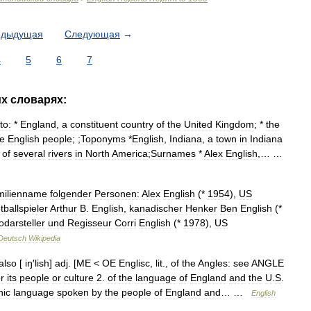
едыдущая
Следующая
→
4
5
6
7
их
словарях:
to:
*
England
,
a
constituent
country
of
the
United
Kingdom
; *
the
he
English
people
; ;
Toponyms
*
English
,
Indiana
,
a
town
in
Indiana
of
several
rivers
in
North
America
;
Surnames
*
Alex
English
,… …
milienname
folgender
Personen:
Alex
English
(*
1954
),
US
ballspieler
Arthur
B
.
English
,
kanadischer
Henker
Ben
English
(*
odarsteller
und
Regisseur
Corri
English
(*
1978
),
US
Deutsch
Wikipedia
also
[
iŋ
′
lish
]
adj
. [
ME
<
OE
Englisc
,
lit
.,
of
the
Angles:
see
ANGLE
r
its
people
or
culture
2
.
of
the
language
of
England
and
the
U
.
S
.
ic
language
spoken
by
the
people
of
England
and
… …
English