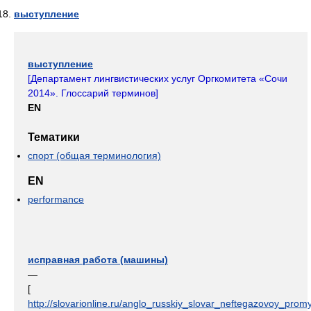
выступление
выступление
[
Департамент лингвистических услуг Оргкомитета «Сочи
2014». Глоссарий терминов
]
EN
Тематики
спорт (общая терминология)
EN
performance
исправная работа (машины)
—
[
http://slovarionline.ru/anglo_russkiy_slovar_neftegazovoy_promy