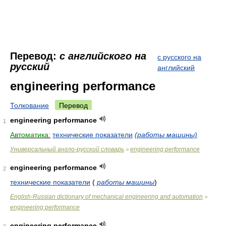
Перевод:
с английского на
с русского на
русский
английский
engineering performance
Толкование
Перевод
engineering performance
1
Автоматика:
технические показатели
(работы машины)
Универсальный англо-русский словарь
engineering performance
>
engineering performance
2
технические показатели
(
работы машины
)
English-Russian dictionary of mechanical engineering and automation
>
engineering performance
engineering performance