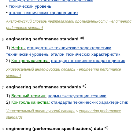
•
технический уровень
•
эталон технических характеристик
Англо-русский словарь нефтегазовой промышленности
engineering
>
performance standard
engineering performance standard
6
1)
Нефть:
стандартные технические характеристики
,
технический уровень
,
эталон технических характеристик
2)
Контроль качества:
стандарт технических характеристик
Универсальный англо-русский словарь
engineering performance
>
standard
engineering performance standards
7
1)
Военный термин:
нормы эксплуатации техники
2)
Контроль качества:
стандарты технических характеристик
Универсальный англо-русский словарь
engineering performance
>
standards
engineering (performance specifications) data
8