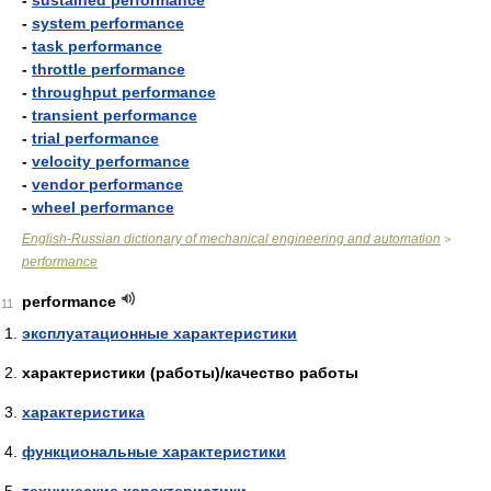
-
sustained performance
-
system performance
-
task performance
-
throttle performance
-
throughput performance
-
transient performance
-
trial performance
-
velocity performance
-
vendor performance
-
wheel performance
English-Russian dictionary of mechanical engineering and automation
>
performance
performance
11
эксплуатационные характеристики
характеристики (работы)/качество работы
характеристика
функциональные характеристики