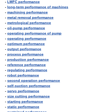
-
LMFC performance
-
long-term performance of machines
-
machining performance
-
metal removal performance
-
metrological performance
-
oil-pump performance
-
operating performance of pump
-
operating performance
-
optimum performance
-
output performance
-
process performance
-
production performance
-
reference performance
-
regulating performance
-
robot performance
-
second operation performance
-
self-suction performance
-
servo performance
-
size cutting performance
-
starting performance
-
static performance