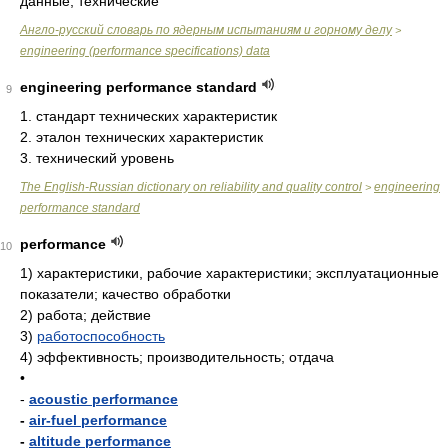
данные, технические
Англо-русский словарь по ядерным испытаниям и горному делу
>
engineering (performance specifications) data
engineering performance standard
9
1. стандарт технических характеристик
2. эталон технических характеристик
3. технический уровень
The English-Russian dictionary on reliability and quality control
engineering
>
performance standard
performance
10
1)
характеристики, рабочие характеристики; эксплуатационные
показатели; качество обработки
2)
работа; действие
3)
работоспособность
4)
эффективность; производительность; отдача
•
-
acoustic performance
-
air-fuel performance
-
altitude performance