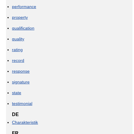
performance
property
qualification
quality
rating
record
response
signature
state
testimonial
DE
Charakteristik
FR