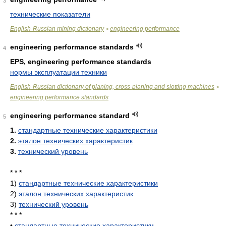
3
технические показатели
English-Russian mining dictionary
engineering performance
>
engineering performance standards
4
EPS, engineering performance standards
нормы эксплуатации техники
English-Russian dictionary of planing, cross-planing and slotting machines
>
engineering performance standards
engineering performance standard
5
1.
стандартные технические характеристики
2.
эталон технических характеристик
3.
технический уровень
* * *
1)
стандартные технические характеристики
2)
эталон технических характеристик
3)
технический уровень
* * *
•
стандартные технические характеристики