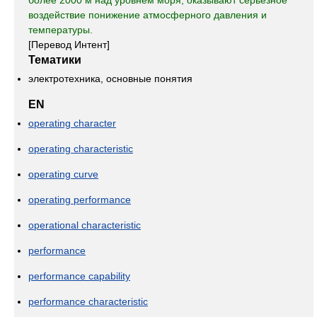
более 2000 м над уровнем моря, оказывают серьезное
воздействие понижение атмосферного давления и
температуры.
[Перевод Интент]
Тематики
электротехника, основные понятия
EN
operating character
operating characteristic
operating curve
operating performance
operational characteristic
performance
performance capability
performance characteristic