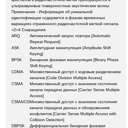
ультразвуковые поверхностные акустические волны.
Примечание - Информация об уникальной
идентификации содержится в фазово-временных
вариациях отраженного радиочастотной меткой сигнала.
<2>4 Сокращения
ARQ
Автоматический запрос повтора [Automatic
Repeat Request]
ASK
Амплитудная манипуляция [Amplitude Shift
Keying]
BPSK
Бинарная фазовая манипуляция [Binary Phase
Shift Keying]
CDMA
Множественный доступ с кодовым разделением
каналов [Code Division Multiple Access]
CSMA
Множественный доступ с анализом состояния
канала передачи данных [Carrier Sense Multiple
Access]
CSMA/CD
Множественный доступ с анализом состояния
канала передачи данных и обнаружением
конфликтов [Carrier Sense Multiple Access with
Collision Detection]
DBPSK
Дифференциальная бинарная фазовая