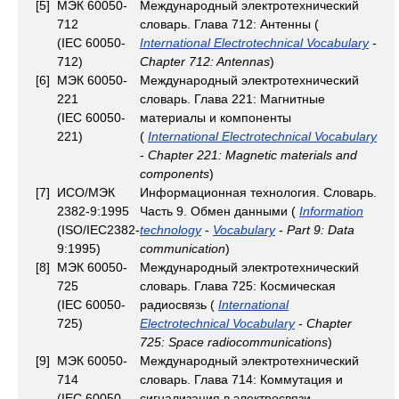
[5]
МЭК 60050-
Международный электротехнический
712
словарь. Глава 712: Антенны (
(IEC 60050-
International Electrotechnical Vocabulary
-
712)
Chapter 712: Antennas
)
[6]
МЭК 60050-
Международный электротехнический
221
словарь. Глава 221: Магнитные
(IEC 60050-
материалы и компоненты
221)
(
International Electrotechnical Vocabulary
-
Chapter 221: Magnetic materials and
components
)
[7]
ИСО/МЭК
Информационная технология. Словарь.
2382-9:1995
Часть 9. Обмен данными (
Information
(ISO/IEC2382-
technology
-
Vocabulary
-
Part 9: Data
9:1995)
communication
)
[8]
МЭК 60050-
Международный электротехнический
725
словарь. Глава 725: Космическая
(IEC 60050-
радиосвязь (
International
725)
Electrotechnical Vocabulary
-
Chapter
725: Space radiocommunications
)
[9]
МЭК 60050-
Международный электротехнический
714
словарь. Глава 714: Коммутация и
(IEC 60050-
сигнализация в электросвязи