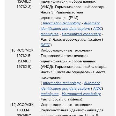
(ISO/IEC
идентификации и сбора данных
19762-3)
(АИСД). Гармонизированный словарь.
Часть 3. Радиочастотная
идентификация (РЧИ)
(
Information technology
-
Automatic
identification and data capture
(
AIDC
)
techniques
-
Harmonized vocabulary
-
Part 3: Radio frequency identification
(
RFID
))
[18]
ИСО/МЭК
Информационные технологии.
19762-5
Технологии автоматической
(ISO/IEC
идентификации и сбора данных
19762-5)
(АИСД). Гармонизированный словарь.
Часть 5. Системы определения места
нахождения
(
Information technology
-
Automatic
identification and data capture
(
AIDC
)
techniques
-
Harmonized vocabulary
-
Part 5: Locating systems
)
[19]
ИСО/МЭК
Информационные технологии.
18000-6
Радиочастотная идентификация для
(ISO/IEC
управления предметами. Часть 6.