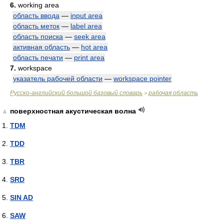
6.
working area
область ввода
—
input area
область меток
—
label area
область поиска
—
seek area
активная область
—
hot area
область печати
—
print area
7.
workspace
указатель рабочей области
—
workspace pointer
Русско-английский большой базовый словарь
рабочая область
>
поверхностная акустическая волна
4
TDM
TDD
TBR
SRD
SIN AD
SAW