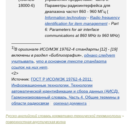
18000-6)
Параметры радиоинтерфейса для
диапазона частот 860 - 960 МГц (
Information technology
-
Radio frequency
identification for item management
-
Part
6: Parameters for air interface
communications at 860 MHz to 960 MHz
)
_____________
1)
В оригинале ИСО/МЭК 19762
-
4 стандарты [12]
-
[19]
включены в раздел «Библиография»
,
однако следует
учитывать
,
что в основном тексте стандарта
ссылок на них нет
.
<2>
Источник:
ГОСТ Р ИСО/МЭК 19762-4-2011:
Информационные технологии. Технологии
автоматической идентификации и сбора данных (АИСД).
Гармонизированный словарь. Часть 4. Общие термины в
области радиосвязи
оригинал документа
Русско-английский словарь нормативно-технической терминологии
>
поверхностная акустическая волна