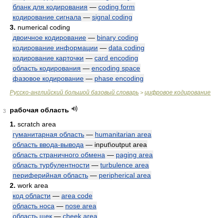
бланк для кодирования
—
coding form
кодирование сигнала
—
signal coding
3.
numerical coding
двоичное кодирование
—
binary coding
кодирование информации
—
data coding
кодирование карточки
—
card encoding
область кодирования
—
encoding space
фазовое кодирование
—
phase encoding
Русско-английский большой базовый словарь
цифровое кодирование
>
рабочая область
3
1.
scratch area
гуманитарная область
—
humanitarian area
область ввода-вывода
— input\output area
область страничного обмена
—
paging area
область турбулентности
—
turbulence area
периферийная область
—
peripherical area
2.
work area
код области
—
area code
область носа
—
nose area
область щек
—
cheek area