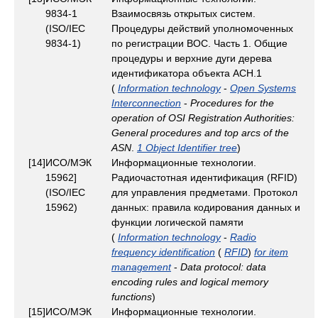
9834-1
Взаимосвязь открытых систем.
(ISO/IEC
Процедуры действий уполномоченных
9834-1)
по регистрации ВОС. Часть 1. Общие
процедуры и верхние дуги дерева
идентификатора объекта АСН.1
(
Information technology
-
Open Systems
Interconnection
-
Procedures for the
operation of OSI Registration Authorities:
General procedures and top arcs of the
ASN
.
1 Object Identifier tree
)
[14]
ИСО/МЭК
Информационные технологии.
15962]
Радиочастотная идентификация (RFID)
(ISO/IEC
для управления предметами. Протокол
15962)
данных: правила кодирования данных и
функции логической памяти
(
Information technology
-
Radio
frequency identification
(
RFID
)
for item
management
-
Data protocol: data
encoding rules and logical memory
functions
)
[15]
ИСО/МЭК
Информационные технологии.