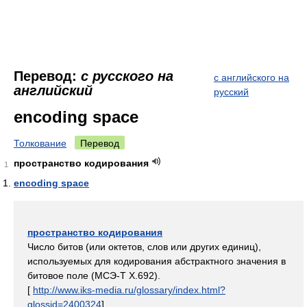
Перевод:
с русского на
с английского на
английский
русский
encoding space
Толкование
Перевод
пространство кодирования
1
encoding space
пространство кодирования
Число битов (или октетов, слов или других единиц),
используемых для кодирования абстрактного значения в
битовое поле (МСЭ-Т Х.692).
[
http://www.iks-media.ru/glossary/index.html?
glossid=2400324
]