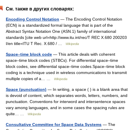
См. также в других словарях:
Encoding Control Notation
— The Encoding Control Notation
(ECN) is a standardized formal language that is part of the
Abstract Syntax Notation One (ASN.1) family of international
standards [cite web url=http://www.itu.int/rec/T REC X.680 200203
I/en title=ITU T Rec. X.680 / …
Wikipedia
Space–time block code
— This article deals with coherent
space–time block codes (STBCs). For differential space–time
block codes, see differential space–time codes.Space–time block
coding is a technique used in wireless communications to transmit
multiple copies of a… …
Wikipedia
Space (punctuation)
— In writing, a space ( ) is a blank area that
is devoid of content, which separates words, letters, numbers, and
punctuation. Conventions for interword and intersentence spaces
vary among languages, and in some cases the spacing rules are
quite… …
Wikipedia
Consultative Committee for Space Data Systems
— The