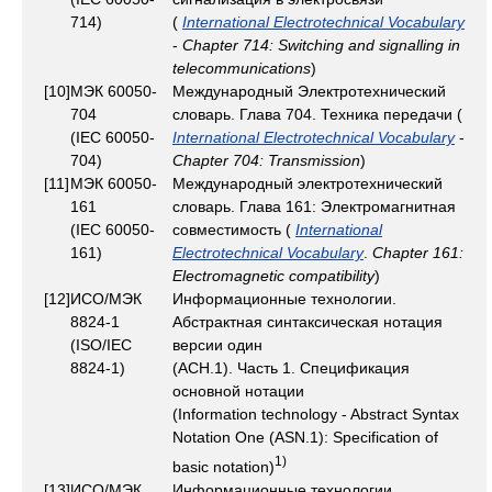
714)
(
International Electrotechnical Vocabulary
-
Chapter 714: Switching and signalling in
telecommunications
)
[10]
МЭК 60050-
Международный Электротехнический
704
словарь. Глава 704. Техника передачи (
(IEC 60050-
International Electrotechnical Vocabulary
-
704)
Chapter 704: Transmission
)
[11]
МЭК 60050-
Международный электротехнический
161
словарь. Глава 161: Электромагнитная
(IEC 60050-
совместимость (
International
161)
Electrotechnical Vocabulary
.
Chapter 161:
Electromagnetic compatibility
)
[12]
ИСО/МЭК
Информационные технологии.
8824-1
Абстрактная синтаксическая нотация
(ISO/IEC
версии один
8824-1)
(АСН.1). Часть 1. Спецификация
основной нотации
(Information technology - Abstract Syntax
Notation One (ASN.1): Specification of
1)
basic notation)
[13]
ИСО/МЭК
Информационные технологии.