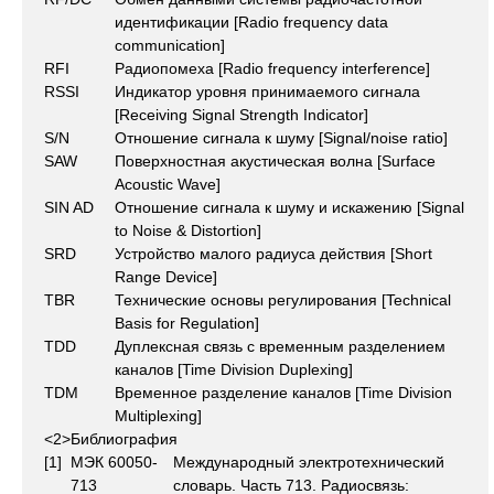
идентификации [Radio frequency data
communication]
RFI
Радиопомеха [Radio frequency interference]
RSSI
Индикатор уровня принимаемого сигнала
[Receiving Signal Strength Indicator]
S/N
Отношение сигнала к шуму [Signal/noise ratio]
SAW
Поверхностная акустическая волна [Surface
Acoustic Wave]
SIN AD
Отношение сигнала к шуму и искажению [Signal
to Noise & Distortion]
SRD
Устройство малого радиуса действия [Short
Range Device]
TBR
Технические основы регулирования [Technical
Basis for Regulation]
TDD
Дуплексная связь с временным разделением
каналов [Time Division Duplexing]
TDM
Временное разделение каналов [Time Division
Multiplexing]
<2>Библиография
[1]
МЭК 60050-
Международный электротехнический
713
словарь. Часть 713. Радиосвязь: