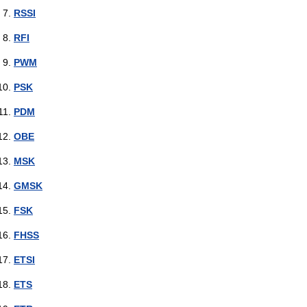
RSSI
RFI
PWM
PSK
PDM
OBE
MSK
GMSK
FSK
FHSS
ETSI
ETS