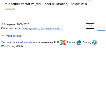
to another vector w (red, upper illustration). Below, w is… …
Wikipedia
© Академик, 2000-2026
18+
Обратная связь:
Техподдержка
,
Реклама на сайте
👣 Путешествия
Экспорт словарей на сайты
, сделанные на PHP,
Joomla,
Drupal,
WordPress, MODx.