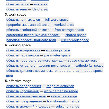
область риска
—
risk area
область тени
—
blind area
3.
work space
область полных слов
—
full-word space
прорабатываемая область
—
worked area
область свободной памяти
—
free-storage space
совместно используемая область
—
shared space
рабочая область пользователя
—
user's work space
4.
working space
область кодирования
—
encoding space
область параметров
—
parameter space
область пространственного заряда
—
space charge region
область катодного падения потенциала
—
cathode fall space
область дальнего космического пространства
—
deep space
area
5.
effective range
область определения
—
range of definition
область упрочнения
—
work-hardening range
область взаимодействия
—
interaction range
область превращения
—
transformation range
область значений индексов
—
subscript range