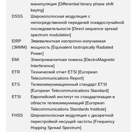
манипуляция [Differential binary phase shift
keying]
DSSS
Широкополосная модуляция с
непосредственной передачей псевдослучайной
последовательности [Direct sequence spread
spectrum modulation]
EIRP
Эквивалентная изотропно-излучаемая
(ЭИИМ)
мощность [Equivalent Isotropically Radiated
Power]
EMI
Электромагнитная помеха [ElectroMagnetic
Interference]
ETR
Технический отчет ETSI [European
Telecommunications Report]
ETS
Телекоммуникационный стандарт ETSI
[European Telecommunications Standard]
ETSI
Европейский институт по стандартизации в
области телекоммуникаций [European
Telecommunications Standards Institute]
FHSS
Широкополосная модуляция с дискретной
перестройкой несущей частоты [Frequency
Hopping Spread Spectrum]