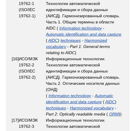
19762-1
Технологии автоматической
(ISO/IEC
идентификации и сбора данных
19762-1)
(АИСД). Гармонизированный словарь.
Часть 1. Общие термины в области
АIDC (
Information technology
-
Automatic identification and data capture
(
AIDC
)
techniques
-
Harmonized
vocabulary
-
Part 1: General terms
relating to AIDC
)
[16]
ИСО/МЭК
Информационные технологии.
19762-2
Технологии автоматической
(ISO/IEC
идентификации и сбора данных
19762-2)
(АИСД). Гармонизированный словарь.
Часть 2. Оптические носители данных
(ОНД)
(
Information technology
-
Automatic
identification and data capture
(
AIDC
)
techniques
-
Harmonized vocabulary
-
Part 2: Optically readable media
(
ORM
))
[17]
ИСО/МЭК
Информационные технологии.
19762-3
Технологии автоматической