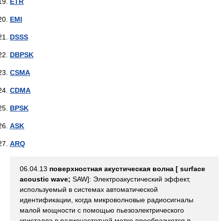
ETR
EMI
DSSS
DBPSK
CSMA
CDMA
BPSK
ASK
ARQ
06.04.13
поверхностная акустическая волна [ surface
acoustic wave;
SAW]: Электроакустический эффект,
используемый в системах автоматической
идентификации, когда микроволновые радиосигналы
малой мощности с помощью пьезоэлектрического
кристалла в радиочастотной метке преобразуются в