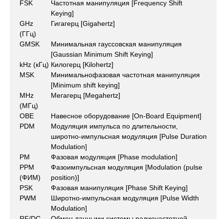
FSK
Частотная манипуляция [Frequency Shift
Keying]
GHz
Гигагерц [Gigahertz]
(ГГц)
GMSK
Минимальная гауссовская манипуляция
[Gaussian Minimum Shift Keying]
kHz (кГц)
Килогерц [Kilohertz]
MSK
Минимальнофазовая частотная манипуляция
[Minimum shift keying]
MHz
Мегагерц [Megahertz]
(МГц)
OBE
Навесное оборудование [On-Board Equipment]
PDM
Модуляция импульса по длительности,
широтно-импульсная модуляция [Pulse Duration
Modulation]
PM
Фазовая модуляция [Phase modulation]
PPM
Фазоимпульсная модуляция [Modulation (pulse
(ФИМ)
position)]
PSK
Фазовая манипуляция [Phase Shift Keying]
PWM
Широтно-импульсная модуляция [Pulse Width
Modulation]
RF/DC
Обмен данными системы радиочастотной