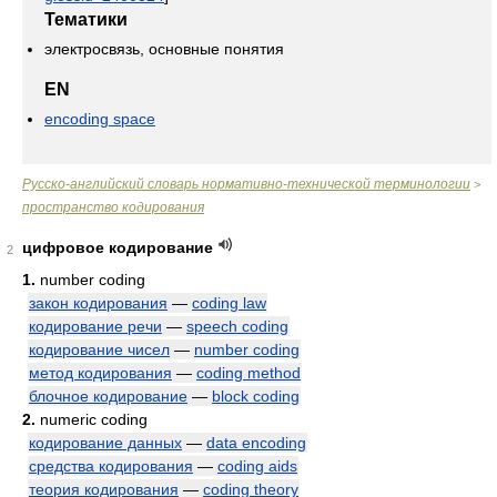
Тематики
электросвязь, основные понятия
EN
encoding space
Русско-английский словарь нормативно-технической терминологии
>
пространство кодирования
цифровое кодирование
2
1.
number coding
закон кодирования
—
coding law
кодирование речи
—
speech coding
кодирование чисел
—
number coding
метод кодирования
—
coding method
блочное кодирование
—
block coding
2.
numeric coding
кодирование данных
—
data encoding
средства кодирования
—
coding aids
теория кодирования
—
coding theory