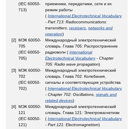
(IEC 60050-
приемники, передатчики, сети и их
713)
режим работы
(
International Electrotechnical Vocabulary
-
Part 713: Radiocommunications:
transmitters
,
receivers
,
networks and
operation
)
[2]
МЭК 60050-
Международный электротехнический
705
словарь. Глава 705: Распространение
(IEC 60050-
радиоволн (
International
705)
Electrotechnical Vocabulary
-
Chapter
705: Radio wave propagation
)
[3]
МЭК 60050-
Международный электротехнический
702
словарь. Глава 702: Колебания,
(IEC 60050-
сигналы и соответствующие устройства
702)
(
International Electrotechnical Vocabulary
-
Chapter 702: Oscillations
,
signals and
related devices
)
[4]
МЭК 60050-
Международный электротехнический
121
словарь. Глава 121: Электромагнетизм
(IEC 60050-
(
International Electrotechnical Vocabulary
121)
-
Part 121: Electromagnetism
)