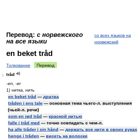
Перевод:
с норвежского
со всех языков на
на все языки
норвежский
en beket tråd
Толкование
Перевод
tråd
1
-en, -er
1)
нитка, нить
en beket tråd
—
дратва
tråden i ens tale
— основная тема чьего-л. выступления
(чьей-л. речи)
som en rød tråd
—
красной нитью
falle i tråd med
— точно совпадать с чем-л.
ha alle tråder i sin hånd
—
держать все нити в своих руках
henge i tråden
—
висеть на волоске