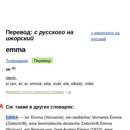
Перевод:
с русского на
с ижорского на
ижорский
русский
emma
Толкование
Перевод
не
1
част.
ei (en, et, ei, emmä, että, evät, elä, elkää); mitte
Краткий русско-ижорский словарь
не
>
См. также в других словарях:
EMMA
— ist: Emma (Vorname), ein weiblicher Vorname Emma
(Zeitschrift), eine feministische deutsche Zeitschrift Emma
(Roman), ein Roman von Jane Austen Emma (1972), eine