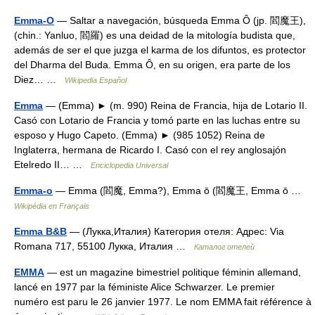
Emma-O
— Saltar a navegación, búsqueda Emma Ô (jp. 閻魔王),
(chin.: Yanluo, 閻羅) es una deidad de la mitología budista que,
además de ser el que juzga el karma de los difuntos, es protector
del Dharma del Buda. Emma Ô, en su origen, era parte de los
Diez… …
Wikipedia Español
Emma
— (Emma) ► (m. 990) Reina de Francia, hija de Lotario II.
Casó con Lotario de Francia y tomó parte en las luchas entre su
esposo y Hugo Capeto. (Emma) ► (985 1052) Reina de
Inglaterra, hermana de Ricardo I. Casó con el rey anglosajón
Etelredo II… …
Enciclopedia Universal
Emma-o
— Emma (閻魔, Emma?), Emma ō (閻魔王, Emma ō …
Wikipédia en Français
Emma B&B
— (Лукка,Италия) Категория отеля: Адрес: Via
Romana 717, 55100 Лукка, Италия …
Каталог отелей
EMMA
— est un magazine bimestriel politique féminin allemand,
lancé en 1977 par la féministe Alice Schwarzer. Le premier
numéro est paru le 26 janvier 1977. Le nom EMMA fait référence à