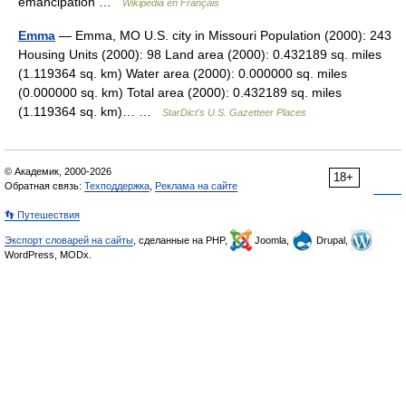
émancipation …
Wikipédia en Français
Emma
— Emma, MO U.S. city in Missouri Population (2000): 243
Housing Units (2000): 98 Land area (2000): 0.432189 sq. miles
(1.119364 sq. km) Water area (2000): 0.000000 sq. miles
(0.000000 sq. km) Total area (2000): 0.432189 sq. miles
(1.119364 sq. km)… …
StarDict's U.S. Gazetteer Places
© Академик, 2000-2026
18+
Обратная связь:
Техподдержка
,
Реклама на сайте
👣 Путешествия
Экспорт словарей на сайты
, сделанные на PHP,
Joomla,
Drupal,
WordPress, MODx.