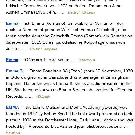
britische Fernsehserie von 1972 nach dem Roman von Jane
Austen Emma (1996), ein… …
Deutsch Wikipedia
Emma
— ist: Emma (Vorname), ein weiblicher Vorname – dort
auch zu Namensträgerinnen Werktitel: Emma (Zeitschrift), eine
feministische deutsche Zeitschrift Emma (Roman), ein Roman von
Jane Austen, 1815/16 ein parodistischer Kolportageroman von
Julius… …
Deutsch Wikipedia
Emma
— Обложка 1 тома манги …
Википедия
Emma B
— Emma Boughton BA (Exon.) (born 27 November, 1970
in Oxford), grew up in Canada and as a teenager in Birmingham,
England. Better known as Emma B, she is a radio presenter in the
UK. She became known as Emma B when she worked for Creation
Records.… …
Wikipedia
EMMA
— the Ethnic Multicultural Media Academy (Awards) was
founded in 1997 by Bobby Syed. The first award presentation took
place in 1998 at the Dorchester Hotel, Park Lane, London and was
hosted by TV presenterLisa Aziz and journalist/broadcaster… …
Wikipedia