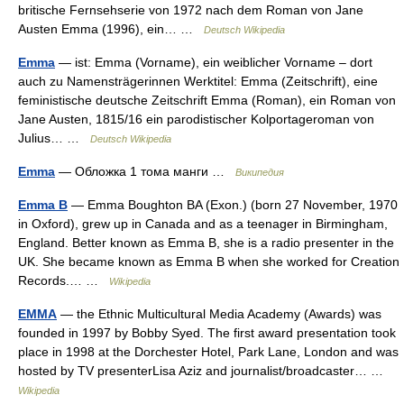
britische Fernsehserie von 1972 nach dem Roman von Jane
Austen Emma (1996), ein… …
Deutsch Wikipedia
Emma
— ist: Emma (Vorname), ein weiblicher Vorname – dort
auch zu Namensträgerinnen Werktitel: Emma (Zeitschrift), eine
feministische deutsche Zeitschrift Emma (Roman), ein Roman von
Jane Austen, 1815/16 ein parodistischer Kolportageroman von
Julius… …
Deutsch Wikipedia
Emma
— Обложка 1 тома манги …
Википедия
Emma B
— Emma Boughton BA (Exon.) (born 27 November, 1970
in Oxford), grew up in Canada and as a teenager in Birmingham,
England. Better known as Emma B, she is a radio presenter in the
UK. She became known as Emma B when she worked for Creation
Records.… …
Wikipedia
EMMA
— the Ethnic Multicultural Media Academy (Awards) was
founded in 1997 by Bobby Syed. The first award presentation took
place in 1998 at the Dorchester Hotel, Park Lane, London and was
hosted by TV presenterLisa Aziz and journalist/broadcaster… …
Wikipedia