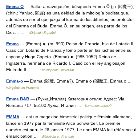
Emma-O
— Saltar a navegación, búsqueda Emma Ô (jp. 閻魔王),
(chin.: Yanluo, 閻羅) es una deidad de la mitología budista que,
además de ser el que juzga el karma de los difuntos, es protector
del Dharma del Buda. Emma Ô, en su origen, era parte de los
Diez… …
Wikipedia Español
Emma
— (Emma) ► (m. 990) Reina de Francia, hija de Lotario II.
Casó con Lotario de Francia y tomó parte en las luchas entre su
esposo y Hugo Capeto. (Emma) ► (985 1052) Reina de
Inglaterra, hermana de Ricardo I. Casó con el rey anglosajón
Etelredo II… …
Enciclopedia Universal
Emma-o
— Emma (閻魔, Emma?), Emma ō (閻魔王, Emma ō …
Wikipédia en Français
Emma B&B
— (Лукка,Италия) Категория отеля: Адрес: Via
Romana 717, 55100 Лукка, Италия …
Каталог отелей
EMMA
— est un magazine bimestriel politique féminin allemand,
lancé en 1977 par la féministe Alice Schwarzer. Le premier
numéro est paru le 26 janvier 1977. Le nom EMMA fait référence à
émancipation …
Wikipédia en Français