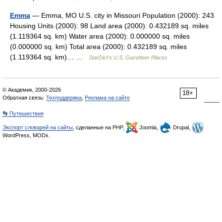
Emma
— Emma, MO U.S. city in Missouri Population (2000): 243
Housing Units (2000): 98 Land area (2000): 0.432189 sq. miles
(1.119364 sq. km) Water area (2000): 0.000000 sq. miles
(0.000000 sq. km) Total area (2000): 0.432189 sq. miles
(1.119364 sq. km)… …
StarDict's U.S. Gazetteer Places
© Академик, 2000-2026
18+
Обратная связь:
Техподдержка
,
Реклама на сайте
👣 Путешествия
Экспорт словарей на сайты
, сделанные на PHP,
Joomla,
Drupal,
WordPress, MODx.