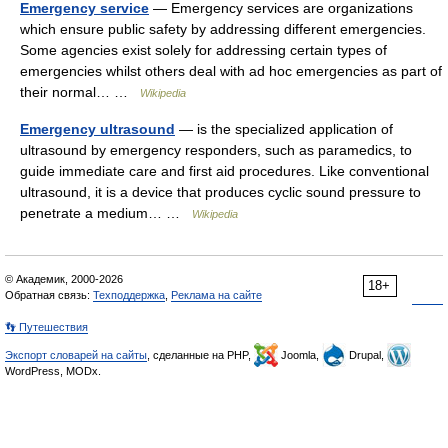
Emergency service
— Emergency services are organizations
which ensure public safety by addressing different emergencies.
Some agencies exist solely for addressing certain types of
emergencies whilst others deal with ad hoc emergencies as part of
their normal… …
Wikipedia
Emergency ultrasound
— is the specialized application of
ultrasound by emergency responders, such as paramedics, to
guide immediate care and first aid procedures. Like conventional
ultrasound, it is a device that produces cyclic sound pressure to
penetrate a medium… …
Wikipedia
© Академик, 2000-2026
18+
Обратная связь:
Техподдержка
,
Реклама на сайте
👣 Путешествия
Экспорт словарей на сайты
, сделанные на PHP,
Joomla,
Drupal,
WordPress, MODx.