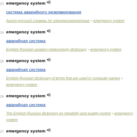
emergency system
13
система аварийного резервирования
Англо-русский словарь по электроэнергетике
emergency system
>
emergency system
14
аварийная система
English-Russian aviation meteorology dictionary
emergency system
>
emergency system
15
аварийная система
English-Russian dictionary of terms that are used in computer games
>
emergency system
emergency system
16
аварийная система
The English-Russian dictionary on reliability and quality control
emergency
>
system
emergency system
17