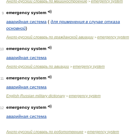
Англо-русский словарь по машиностроению
emergency system
>
emergency system
9
аварийная система
(
для применения в случае отказа
основной
)
Англо-русский словарь по гражданской авиации
emergency system
>
emergency system
10
аварийная система
Англо-русский словарь по авиации
emergency system
>
emergency system
11
аварийная система
English-Russian military dictionary
emergency system
>
emergency system
12
аварийная система
Англо-русский словарь по робототехнике
emergency system
>