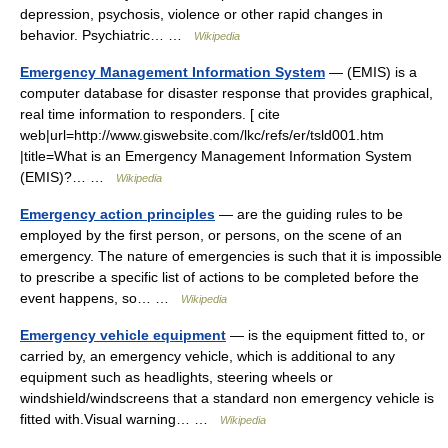
depression, psychosis, violence or other rapid changes in
behavior. Psychiatric… …
Wikipedia
Emergency Management Information System
— (EMIS) is a
computer database for disaster response that provides graphical,
real time information to responders. [ cite
web|url=http://www.giswebsite.com/lkc/refs/er/tsld001.htm
|title=What is an Emergency Management Information System
(EMIS)?… …
Wikipedia
Emergency action principles
— are the guiding rules to be
employed by the first person, or persons, on the scene of an
emergency. The nature of emergencies is such that it is impossible
to prescribe a specific list of actions to be completed before the
event happens, so… …
Wikipedia
Emergency vehicle equipment
— is the equipment fitted to, or
carried by, an emergency vehicle, which is additional to any
equipment such as headlights, steering wheels or
windshield/windscreens that a standard non emergency vehicle is
fitted with.Visual warning… …
Wikipedia