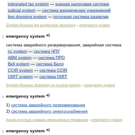
integrated tax system
—
единая налоговая система
judicial system
—
система юридических учреждений
line dressing system
—
поточная система разделки
English-Russian big polytechnic dictionary
emergency system
>
emergency system
3
система аварийного резервирования; аварийная система
nc system
—
система ЧПУ
ABM system
—
система ПРО
Bell system
—
система Белл
CCIR system
—
система CCIR
OIRT system
—
система OIRT
English-Russian dictionary on nuclear energy
emergency system
>
emergency system
4
1)
система аварийного резервирования
2)
система аварийного энергоснабжения
Англо-русский словарь технических терминов
emergency system
>
emergency system
5