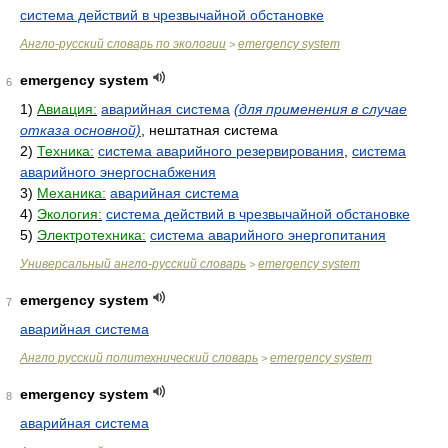
система действий в чрезвычайной обстановке
Англо-русский словарь по экологии
emergency system
>
emergency system
6
1)
Авиация:
аварийная система
(для применения в случае
отказа основной)
, нештатная система
2)
Техника:
система аварийного резервирования
,
система
аварийного энергоснабжения
3)
Механика:
аварийная система
4)
Экология:
система действий в чрезвычайной обстановке
5)
Электротехника:
система аварийного энергопитания
Универсальный англо-русский словарь
emergency system
>
emergency system
7
аварийная система
Англо русский политехнический словарь
emergency system
>
emergency system
8
аварийная система