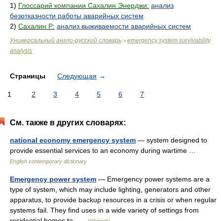
1)
Глоссарий компании Сахалин Энерджи:
анализ
безотказности работы аварийных систем
2)
Сахалин Р:
анализ выживаемости аварийных систем
Универсальный англо-русский словарь
emergency system survivability
>
analysis
Страницы
Следующая
→
1
2
3
4
5
6
7
См. также в других словарях:
national economy emergency system
— system designed to
provide essential services to an economy during wartime …
English contemporary dictionary
Emergency power system
— Emergency power systems are a
type of system, which may include lighting, generators and other
apparatus, to provide backup resources in a crisis or when regular
systems fail. They find uses in a wide variety of settings from
residential homes to …