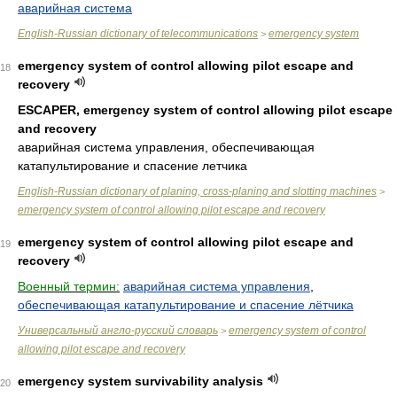
аварийная система
English-Russian dictionary of telecommunications
emergency system
>
emergency system of control allowing pilot escape and
18
recovery
ESCAPER, emergency system of control allowing pilot escape
and recovery
аварийная система управления, обеспечивающая
катапультирование и спасение летчика
English-Russian dictionary of planing, cross-planing and slotting machines
>
emergency system of control allowing pilot escape and recovery
emergency system of control allowing pilot escape and
19
recovery
Военный термин:
аварийная система управления
,
обеспечивающая катапультирование и спасение лётчика
Универсальный англо-русский словарь
emergency system of control
>
allowing pilot escape and recovery
emergency system survivability analysis
20