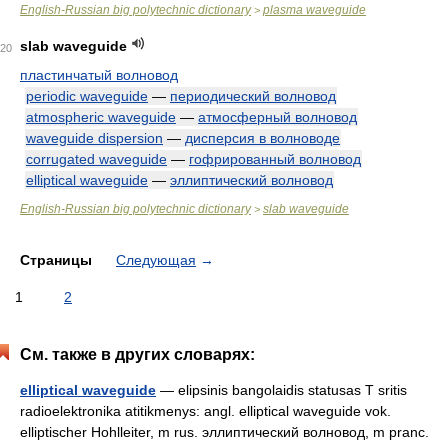
English-Russian big polytechnic dictionary
plasma waveguide
>
slab waveguide
20
пластинчатый волновод
periodic waveguide
—
периодический волновод
atmospheric waveguide
—
атмосферный волновод
waveguide dispersion
—
дисперсия в волноводе
corrugated waveguide
—
гофрированный волновод
elliptical waveguide
—
эллиптический волновод
English-Russian big polytechnic dictionary
slab waveguide
>
Страницы
Следующая
→
1
2
См. также в других словарях:
elliptical waveguide
— elipsinis bangolaidis statusas T sritis
radioelektronika atitikmenys: angl. elliptical waveguide vok.
elliptischer Hohlleiter, m rus. эллиптический волновод, m pranc.