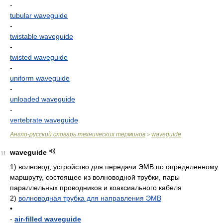
-
tubular waveguide
-
twistable waveguide
-
twisted waveguide
-
uniform waveguide
-
unloaded waveguide
-
vertebrate waveguide
Англо-русский словарь технических терминов
waveguide
>
waveguide
11
1)
волновод, устройство для передачи ЭМВ по определенному
маршруту, состоящее из волноводной трубки, пары
параллельных проводников и коаксиального кабеля
2)
волноводная трубка для направления ЭМВ
•
-
air-filled waveguide