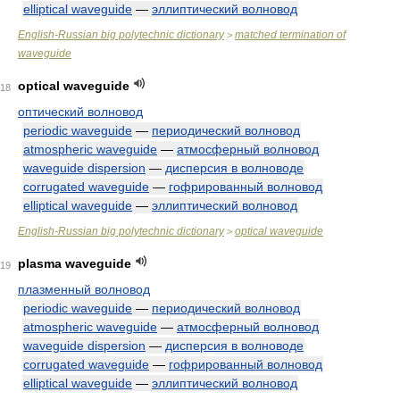
elliptical waveguide
—
эллиптический волновод
English-Russian big polytechnic dictionary
matched termination of
>
waveguide
optical waveguide
18
оптический волновод
periodic waveguide
—
периодический волновод
atmospheric waveguide
—
атмосферный волновод
waveguide dispersion
—
дисперсия в волноводе
corrugated waveguide
—
гофрированный волновод
elliptical waveguide
—
эллиптический волновод
English-Russian big polytechnic dictionary
optical waveguide
>
plasma waveguide
19
плазменный волновод
periodic waveguide
—
периодический волновод
atmospheric waveguide
—
атмосферный волновод
waveguide dispersion
—
дисперсия в волноводе
corrugated waveguide
—
гофрированный волновод
elliptical waveguide
—
эллиптический волновод