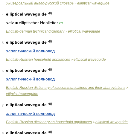
Универсальный англо-русский словарь
elliptical waveguide
>
elliptical waveguide
4
<el> ■ elliptischer Hohlleiter
m
English-german technical dictionary
elliptical waveguide
>
elliptical waveguide
5
эллиптический волновод
English-Russian household appliances
elliptical waveguide
>
elliptical waveguide
6
эллиптический волновод
English-Russian dictionary of telecommunications and their abbreviations
>
elliptical waveguide
elliptical waveguide
7
эллиптический волновод
English-Russian dictionary on household appliances
elliptical waveguide
>
elliptical waveguide
8