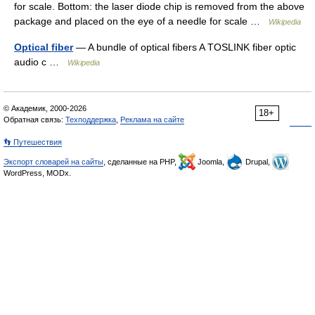
for scale. Bottom: the laser diode chip is removed from the above
package and placed on the eye of a needle for scale …
Wikipedia
Optical fiber
— A bundle of optical fibers A TOSLINK fiber optic
audio c …
Wikipedia
© Академик, 2000-2026
18+
Обратная связь:
Техподдержка
,
Реклама на сайте
👣 Путешествия
Экспорт словарей на сайты
, сделанные на PHP,
Joomla,
Drupal,
WordPress, MODx.