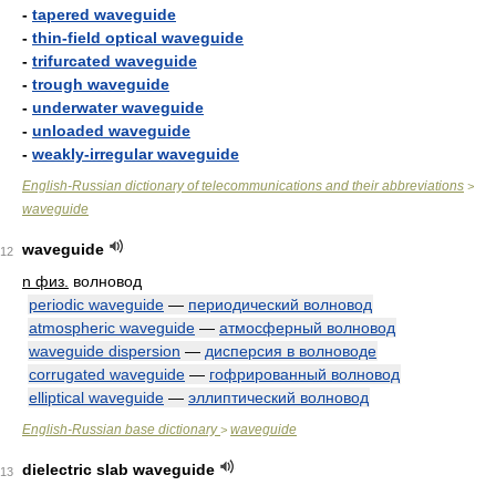
-
tapered waveguide
-
thin-field optical waveguide
-
trifurcated waveguide
-
trough waveguide
-
underwater waveguide
-
unloaded waveguide
-
weakly-irregular waveguide
English-Russian dictionary of telecommunications and their abbreviations
>
waveguide
waveguide
12
n физ.
волновод
periodic waveguide
—
периодический волновод
atmospheric waveguide
—
атмосферный волновод
waveguide dispersion
—
дисперсия в волноводе
corrugated waveguide
—
гофрированный волновод
elliptical waveguide
—
эллиптический волновод
English-Russian base dictionary
waveguide
>
dielectric slab waveguide
13