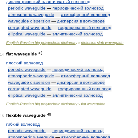
диэлектрический пластинчатый волновод
periodic waveguide
—
периодический волновод
atmospheric waveguide
—
атмосферный волновод
waveguide dispersion
—
дисперсия в волноводе
corrugated waveguide
—
гофрированный волновод
elliptical waveguide
—
эллиптический волновод
English-Russian big polytechnic dictionary
dielectric slab waveguide
>
flat waveguide
14
плоский волновод
periodic waveguide
—
периодический волновод
atmospheric waveguide
—
атмосферный волновод
waveguide dispersion
—
дисперсия в волноводе
corrugated waveguide
—
гофрированный волновод
elliptical waveguide
—
эллиптический волновод
English-Russian big polytechnic dictionary
flat waveguide
>
flexible waveguide
15
гибкий волновод
periodic waveguide
—
периодический волновод
atmospheric waveguide
—
атмосферный волновод