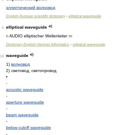
эллиптический волновод
English-Russian scientific dictionary
elliptical waveguide
>
elliptical waveguide
9
n
AUDIO elliptischer Wellenleiter
m
Dictionary English-German Informatics
elliptical waveguide
>
waveguide
10
1)
волновод
2)
световод, светопровод
•
-
acoustic waveguide
-
aperture waveguide
-
beam waveguide
-
below-cutoff waveguide
-