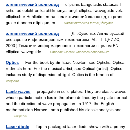
эллиптический волновод
— elipsinis bangolaidis statusas T
sritis radioelektronika atitikmenys: angl. elliptical waveguide vok.
elliptischer Hohlleiter, m rus. эллиптический волновод, m pranc.
guide d ondes elliptique, m …
Radioelektronikos terminų žodynas
эллиптический волновод
— — [Л.Г.Суменко. Англо русский
словарь по информационным технологиям. М.: ГП ЦНИИС,
2003.] Тематики информационные технологии в целом EN
elliptical waveguide …
Справочник технического переводчика
Optics
— For the book by Sir Isaac Newton, see Opticks. Optical
redirects here. For the musical artist, see Optical (artist). Optics
includes study of dispersion of light. Optics is the branch of …
Wikipedia
Lamb waves
— propagate in solid plates. They are elastic waves
whose particle motion lies in the plane defined by the plate normal
and the direction of wave propagation. In 1917, the English
mathematician Horace Lamb published his classic analysis and…
…
Wikipedia
Laser diode
— Top: a packaged laser diode shown with a penny