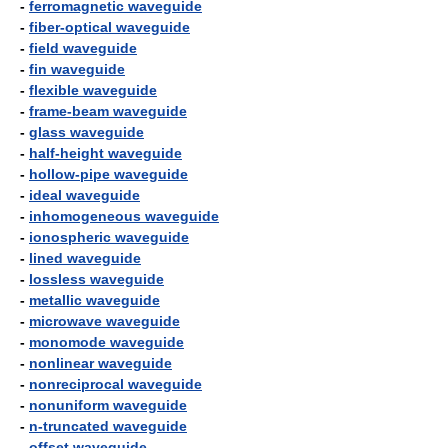
-
ferromagnetic waveguide
-
fiber-optical waveguide
-
field waveguide
-
fin waveguide
-
flexible waveguide
-
frame-beam waveguide
-
glass waveguide
-
half-height waveguide
-
hollow-pipe waveguide
-
ideal waveguide
-
inhomogeneous waveguide
-
ionospheric waveguide
-
lined waveguide
-
lossless waveguide
-
metallic waveguide
-
microwave waveguide
-
monomode waveguide
-
nonlinear waveguide
-
nonreciprocal waveguide
-
nonuniform waveguide
-
n-truncated waveguide
-
offset waveguide