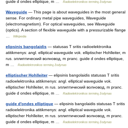
guide d ondes elliptique, m …
Radioelektronikos terminų žodynas
Waveguide
— This page is about waveguides in the most general
sense. For ordinary metal pipe waveguides, Waveguide
(electromagnetism). For optical waveguides, see Waveguide
(optics). A section of flexible waveguide with a pressurizable flange
…
Wikipedia
elipsinis bangolaidis
— statusas T sritis radioelektronika
atitikmenys: angl. elliptical waveguide vok. elliptischer Hohlleiter, m
rus. эллиптический волновод, m pranc. guide d ondes elliptique,
m …
Radioelektronikos terminų žodynas
elliptischer Hohlleiter
— elipsinis bangolaidis statusas T sritis
radioelektronika atitikmenys: angl. elliptical waveguide vok.
elliptischer Hohlleiter, m rus. эллиптический волновод, m pranc.
guide d ondes elliptique, m …
Radioelektronikos terminų žodynas
guide d'ondes elliptique
— elipsinis bangolaidis statusas T sritis
radioelektronika atitikmenys: angl. elliptical waveguide vok.
elliptischer Hohlleiter, m rus. эллиптический волновод, m pranc.
guide d ondes elliptique, m …
Radioelektronikos terminų žodynas