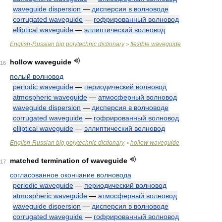
waveguide dispersion
—
дисперсия в волноводе
corrugated waveguide
—
гофрированный волновод
elliptical waveguide
—
эллиптический волновод
English-Russian big polytechnic dictionary
flexible waveguide
>
hollow waveguide
16
полый волновод
periodic waveguide
—
периодический волновод
atmospheric waveguide
—
атмосферный волновод
waveguide dispersion
—
дисперсия в волноводе
corrugated waveguide
—
гофрированный волновод
elliptical waveguide
—
эллиптический волновод
English-Russian big polytechnic dictionary
hollow waveguide
>
matched termination of waveguide
17
согласованное окончание волновода
periodic waveguide
—
периодический волновод
atmospheric waveguide
—
атмосферный волновод
waveguide dispersion
—
дисперсия в волноводе
corrugated waveguide
—
гофрированный волновод