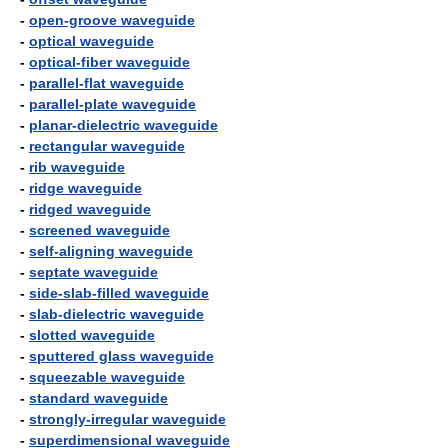
-
open-groove waveguide
-
optical waveguide
-
optical-fiber waveguide
-
parallel-flat waveguide
-
parallel-plate waveguide
-
planar-dielectric waveguide
-
rectangular waveguide
-
rib waveguide
-
ridge waveguide
-
ridged waveguide
-
screened waveguide
-
self-aligning waveguide
-
septate waveguide
-
side-slab-filled waveguide
-
slab-dielectric waveguide
-
slotted waveguide
-
sputtered glass waveguide
-
squeezable waveguide
-
standard waveguide
-
strongly-irregular waveguide
-
superdimensional waveguide