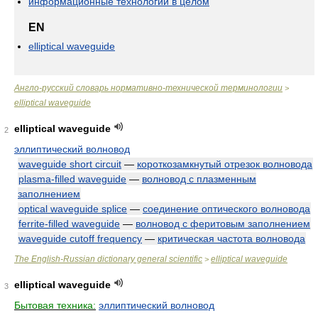
информационные технологии в целом
EN
elliptical waveguide
Англо-русский словарь нормативно-технической терминологии
>
elliptical waveguide
elliptical waveguide
2
эллиптический волновод
waveguide short circuit
—
короткозамкнутый отрезок волновода
plasma-filled waveguide
—
волновод с плазменным
заполнением
optical waveguide splice
—
соединение оптического волновода
ferrite-filled waveguide
—
волновод с феритовым заполнением
waveguide cutoff frequency
—
критическая частота волновода
The English-Russian dictionary general scientific
elliptical waveguide
>
elliptical waveguide
3
Бытовая техника:
эллиптический волновод