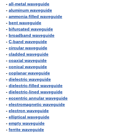
-
all-metal waveguide
-
aluminum waveguide
-
ammonia-filled waveguide
-
bent waveguide
-
bifurcated waveguide
-
broadband waveguide
-
C-band waveguide
-
circular waveguide
-
cladded waveguide
-
coaxial waveguide
-
conical waveguide
-
coplanar waveguide
-
dielectric waveguide
-
dielectric-filled waveguide
-
dielectric-lined waveguide
-
eccentric annular waveguide
-
electromagnetic waveguide
-
electron waveguide
-
elliptical waveguide
-
empty waveguide
-
ferrite waveguide