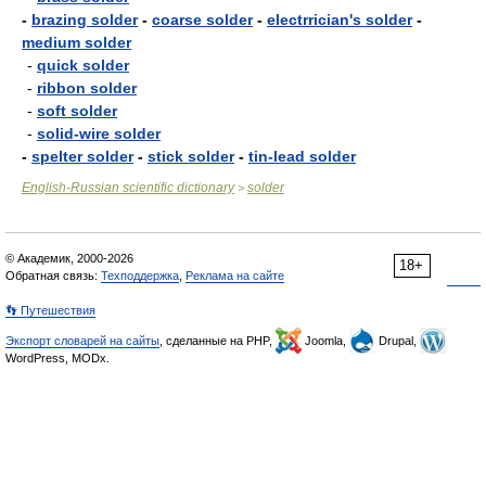
-
brazing solder
-
coarse solder
-
electrrician's solder
-
medium solder
-
quick solder
-
ribbon solder
-
soft solder
-
solid-wire solder
-
spelter solder
-
stick solder
-
tin-lead solder
English-Russian scientific dictionary
solder
>
© Академик, 2000-2026
18+
Обратная связь:
Техподдержка
,
Реклама на сайте
👣 Путешествия
Экспорт словарей на сайты
, сделанные на PHP,
Joomla,
Drupal,
WordPress, MODx.