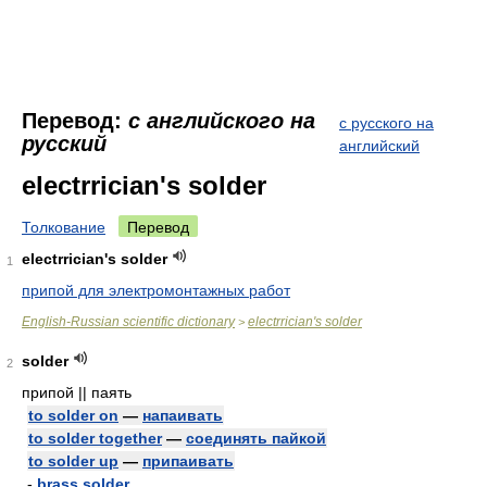
Перевод:
с английского на
с русского на
русский
английский
electrrician's solder
Толкование
Перевод
electrrician's solder
1
припой для электромонтажных работ
English-Russian scientific dictionary
electrrician's solder
>
solder
2
припой || паять
to solder on
—
напаивать
to solder together
—
соединять пайкой
to solder up
—
припаивать
-
brass solder